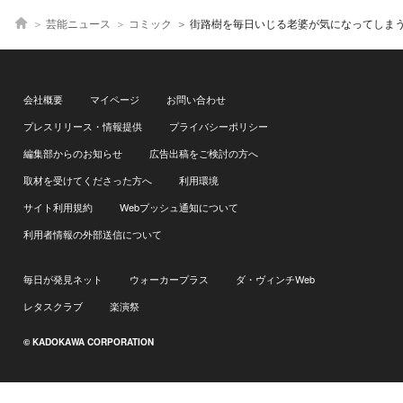
芸能ニュース
コミック
街路樹を毎日いじる老婆が気になってしまうOL…ある日、その土が血まみれだと気づくが「トラウマになりそう」
会社概要
マイページ
お問い合わせ
プレスリリース・情報提供
プライバシーポリシー
編集部からのお知らせ
広告出稿をご検討の方へ
取材を受けてくださった方へ
利用環境
サイト利用規約
Webプッシュ通知について
利用者情報の外部送信について
毎日が発見ネット
ウォーカープラス
ダ・ヴィンチWeb
レタスクラブ
楽演祭
© KADOKAWA CORPORATION