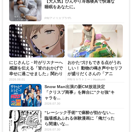
【大人気】ひんやり冷感寝具で快適な
睡眠をあなたに。
PR(アイリスプラザ)
にじさんじ・叶がリスナーへ
おかたづけもできる点がうれ
感謝を伝える「皆のおかげで
しい！ 動物の鳴き声やセリフ
幸せに過ごせました」関わり
が盛りだくさんの「アニ
の...
ア ...
2026.08.01
PR(タカラトミー｜Hugkum)
Snow Man出演の新CM放送決定
「クリスプ商事」を舞台に“クセ強”キ
ャラを...
2026.07.30
“レーシック手術”で麻酔が効かない…
臨場感あふれる体験漫画に「俺だった
ら間違いな...
2026.07.30