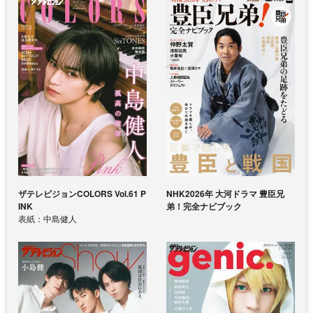
ザテレビジョンCOLORS Vol.61 P
NHK2026年 大河ドラマ 豊臣兄
INK
弟！完全ナビブック
表紙：中島健人