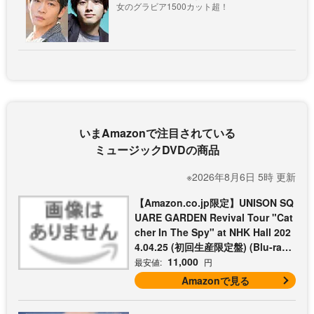
女のグラビア1500カット超！
いまAmazonで注目されている
ミュージックDVDの商品
※2026年8月6日 5時 更新
【Amazon.co.jp限定】UNISON SQ
UARE GARDEN Revival Tour "Cat
cher In The Spy" at NHK Hall 202
4.04.25 (初回生産限定盤) (Blu-ray)
- UNISON SQUARE GARDEN (コッ
11,000
最安値:
円
トン巾着付)
Amazonで見る