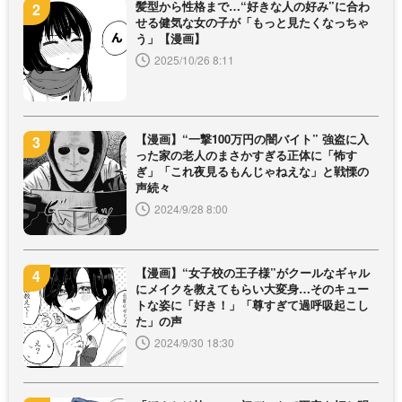
髪型から性格まで…“好きな人の好み”に合わ
せる健気な女の子が「もっと見たくなっちゃ
う」【漫画】
2025/10/26 8:11
【漫画】“一撃100万円の闇バイト” 強盗に入
った家の老人のまさかすぎる正体に「怖す
ぎ」「これ夜見るもんじゃねえな」と戦慄の
声続々
2024/9/28 8:00
【漫画】“女子校の王子様”がクールなギャル
にメイクを教えてもらい大変身…そのキュー
トな姿に「好き！」「尊すぎて過呼吸起こし
た」の声
2024/9/30 18:30