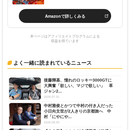
Amazonで詳しくみる
本ページはアフィリエイトプログラムによる
収益を得ています
よく一緒に読まれているニュース
後藤輝基、憧れのロッキー3000GTに
大興奮「欲しい、マジで欲しい」 革
ジャン2...
2026.07.31
中村雅俊とかつて中村の付き人だった
小日向文世が2人きりの京都旅へ 中
村「にやにや...
2026.08.05