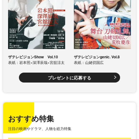
ザテレビジョンShow Vol.10
ザテレビジョンgenic. Vol.8
表紙：岩本照×深澤辰哉×宮舘涼太
表紙：山姥切国広
プレゼントに応募する
おすすめ特集
注目の映画やドラマ、人物を総力特集