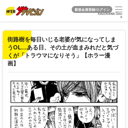
KADOKAWA Grou
KADOKAWA Grou
p
p
街路樹を毎日いじる老婆が気になってしま
うOL…ある日、その土が血まみれだと気づ
くが「トラウマになりそう」【ホラー漫
画】