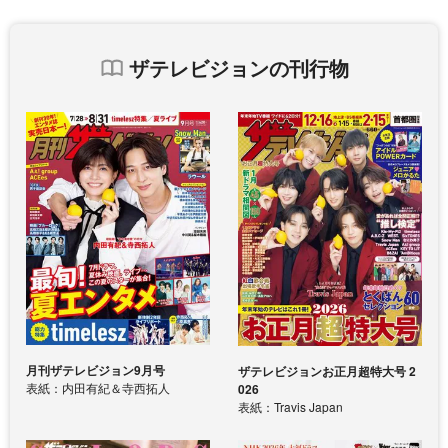
ザテレビジョンの刊行物
月刊ザテレビジョン9月号
ザテレビジョンお正月超特大号 2
表紙：内田有紀＆寺西拓人
026
表紙：Travis Japan