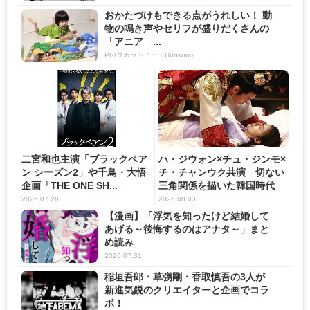
おかたづけもできる点がうれしい！ 動
物の鳴き声やセリフが盛りだくさんの
「アニア ...
PR(タカラトミー｜Hugkum)
二宮和也主演「ブラックペア
ハ・ジウォン×チュ・ジンモ×
ン シーズン2」や千鳥・大悟
チ・チャンウク共演 切ない
企画「THE ONE SH...
三角関係を描いた韓国時代
劇...
2026.07.28
2026.08.03
【漫画】「浮気を知ったけど結婚して
あげる～後悔するのはアナタ～」まと
め読み
2026.07.31
稲垣吾郎・草彅剛・香取慎吾の3人が
新進気鋭のクリエイターと企画でコラ
ボ！