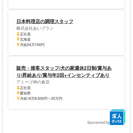
日本料理店の調理スタッフ
株式会社あいプラン
正社員
北海道
月給24万100円
販売・接客スタッフ/犬の家週休2日制/賞与あ
り/昇給あり/賞与年2回+インセンティブあり
アミーゴ神の倉店
正社員
愛知県
月給19万6,000円～25万円
Sponsored by