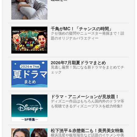
千鳥がMC！「チャンスの時間」
クセ強めの疑問やニュースター発掘まで！話
題のオリジナルバラエティー
2026年7月期夏ドラマまとめ
見逃し厳禁！気になる新ドラマをまとめてチ
ェック
ドラマ・アニメーションが見放題！
ディズニー作品はもちろん国内外のドラマ等
も視聴できるディズニープラスを総力特集!!
松下洸平＆赤楚衛二も！美男美女特集
横浜流星や板垣瑞生など話題のイケメンや美