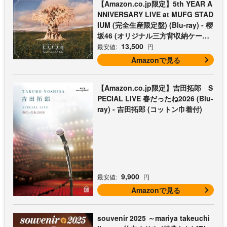
【Amazon.co.jp限定】5th YEAR A
NNIVERSARY LIVE at MUFG STAD
IUM (完全生産限定盤) (Blu-ray) - 櫻
坂46 (オリジナル三方背収納ケース
付)
13,500
最安値:
円
Amazonで見る
【Amazon.co.jp限定】吉田拓郎 S
PECIAL LIVE 春だったね2026 (Blu-
ray) - 吉田拓郎 (コットン巾着付)
9,900
最安値:
円
Amazonで見る
souvenir 2025 ～mariya takeuchi