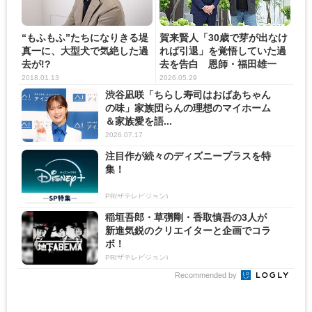
“もふもふ”たちになりきる堤
賀来賢人「30歳で芽が出なけ
真一に、大型犬で気絶した過
れば引退」を覚悟していた過
去が!?
去を告白 恩師・福田雄一
と...
2018.01.13
2026.05.29
渋谷凪咲「ちらし寿司はおばあちゃん
の味」家族団らんの理想のマイホーム
＆家族愛を語...
2026.07.17
注目作が続々のディズニープラスを特
集！
PR(ザテレビジョン)
稲垣吾郎・草彅剛・香取慎吾の3人が
新進気鋭のクリエイターと企画でコラ
ボ！
PR(ザテレビジョン)
Recommended by