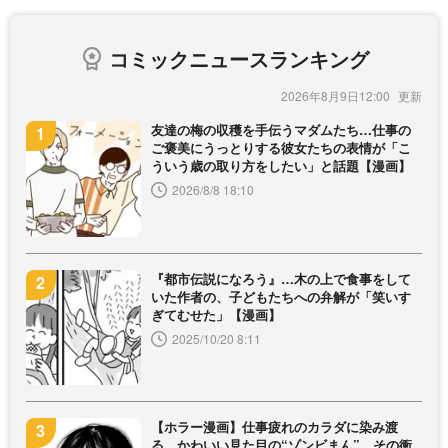
コミックニュースランキング
2026年8月9日12:00
友達の梅の収穫を手伝うマダムたち…仕事の
ご褒美にうっとりする彼女たちの表情が「こ
ういう歳の取り方をしたい」と話題【漫画】
2026/8/8 18:10
『都市伝説になろう』…木の上で食事をして
いた作者の、子どもたちへの弁解が「笑いす
ぎてむせた」【漫画】
2025/10/20 8:11
【ホラー漫画】仕事疲れのカラダに染み渡
る、かわいい見た目の“ゾンビまん”…その衝