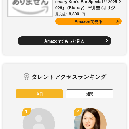
ersary Ken's Bar Special !! 2025-2
026』 (Blu-ray) - 平井堅 (オリジナ
ルライブフォトシートセット3枚組
8,800
最安値:
円
付)
Amazonで見る
Amazonでもっと見る
タレントアクセスランキング
今日
週間