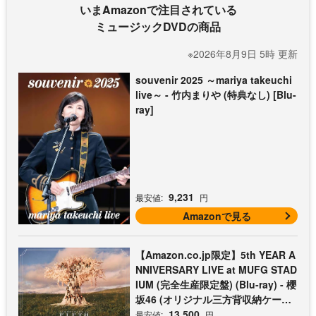
いまAmazonで注目されている
ミュージックDVDの商品
※2026年8月9日 5時 更新
souvenir 2025 ～mariya takeuchi
live～ - 竹内まりや (特典なし) [Blu-
ray]
9,231
最安値:
円
Amazonで見る
【Amazon.co.jp限定】5th YEAR A
NNIVERSARY LIVE at MUFG STAD
IUM (完全生産限定盤) (Blu-ray) - 櫻
坂46 (オリジナル三方背収納ケース
付)
13,500
最安値:
円