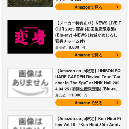
Amazonで見る
【メーカー特典あり】NEWS LIVE T
OUR 2025 変身 (初回生産限定盤)
(Blu-ray) -NEWS (お城がめじるし
変身チャーム付)
8,800
最安値:
円
Amazonで見る
【Amazon.co.jp限定】UNISON SQ
UARE GARDEN Revival Tour "Cat
cher In The Spy" at NHK Hall 202
4.04.25 (初回生産限定盤) (Blu-ray)
- UNISON SQUARE GARDEN (コッ
11,000
最安値:
円
トン巾着付)
Amazonで見る
【Amazon.co.jp限定】Ken Hirai Fi
lms Vol.18 『Ken Hirai 30th Anniv