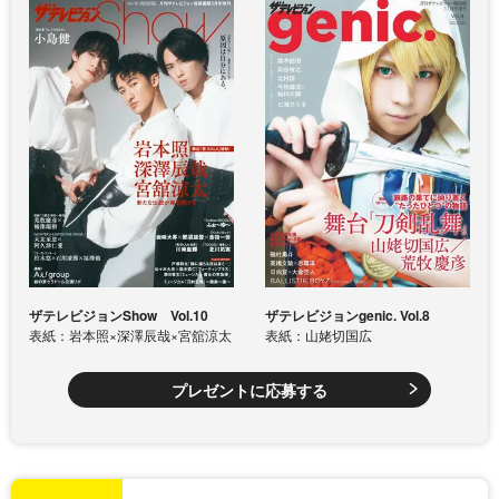
ザテレビジョンShow Vol.10
ザテレビジョンgenic. Vol.8
表紙：岩本照×深澤辰哉×宮舘涼太
表紙：山姥切国広
プレゼントに応募する