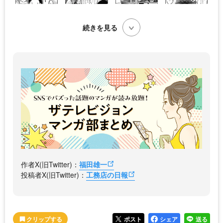
続きを見る
作者X(旧Twitter)：
福田雄一
投稿者X(旧Twitter)：
工務店の日報
ポスト
シェア
送る