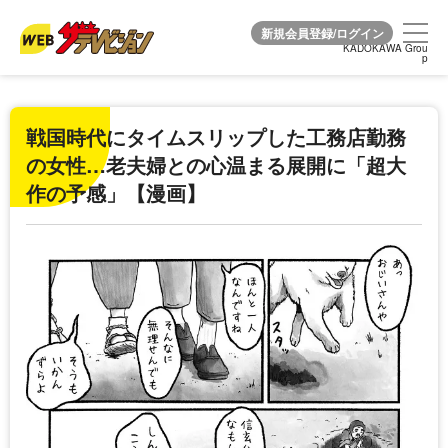
KADOKAWA Grou
KADOKAWA Grou
p
p
戦国時代にタイムスリップした工務店勤務
の女性…老夫婦との心温まる展開に「超大
作の予感」【漫画】