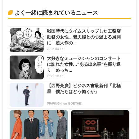
よく一緒に読まれているニュース
戦国時代にタイムスリップした工務店
勤務の女性…老夫婦との心温まる展開
に「超大作の...
2026.04.16
大好きなミュージシャンのコンサート
に訪れた女性…“ある出来事”を振り返
り「めっち...
2025.12.10
【西野亮廣】ビジネス書最新刊『北極
星 僕たちはどう働くか』
PR(FINCHI on GOETHE)