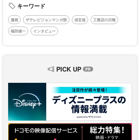
キーワード
漫画
ザテレビジョンマンガ部
信玄堤
工務店の日報
福田雄一
インタビュー
PICK UP