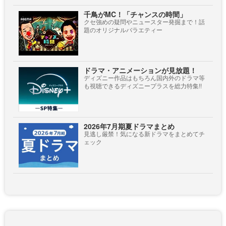
千鳥がMC！「チャンスの時間」
クセ強めの疑問やニュースター発掘まで！話
題のオリジナルバラエティー
ドラマ・アニメーションが見放題！
ディズニー作品はもちろん国内外のドラマ等
も視聴できるディズニープラスを総力特集!!
2026年7月期夏ドラマまとめ
見逃し厳禁！気になる新ドラマをまとめてチ
ェック