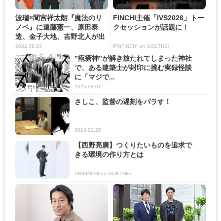
波瑠×間宮祥太朗『魔法のリ
FINCHI主催「IVS2026」トー
ノベ』に遠藤憲一、原田泰
クセッションが話題に！
造、金子大地、吉野北人が出
演！...
2022.06.03
PR(FINCHI on GOETHE)
”疱瘡神”が解き放たれてしまった神社
で、ある建築士が封印に挑む実録怪談
に「マジで...
2025.08.07
さしこ、監督の遅刻をバラす！
2013.02.25
【西野亮廣】つくりたいものを追求で
きる環境の作り方とは
PR(FINCHI on GOETHE)