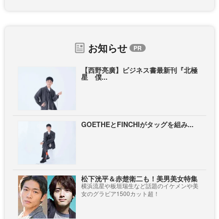
お知らせ
【西野亮廣】ビジネス書最新刊『北極
星 僕...
GOETHEとFINCHIがタッグを組み...
松下洸平＆赤楚衛二も！美男美女特集
横浜流星や板垣瑞生など話題のイケメンや美
女のグラビア1500カット超！