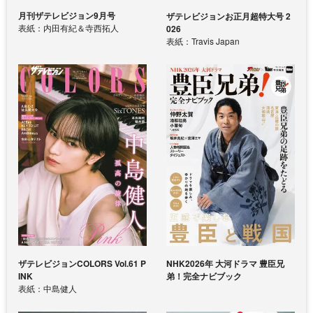
月刊ザテレビジョン9月号
ザテレビジョンお正月超特大号 2
表紙：内田有紀＆寺西拓人
026
表紙：Travis Japan
ザテレビジョンCOLORS Vol.61 P
NHK2026年 大河ドラマ 豊臣兄
INK
弟！完全ナビブック
表紙：中島健人