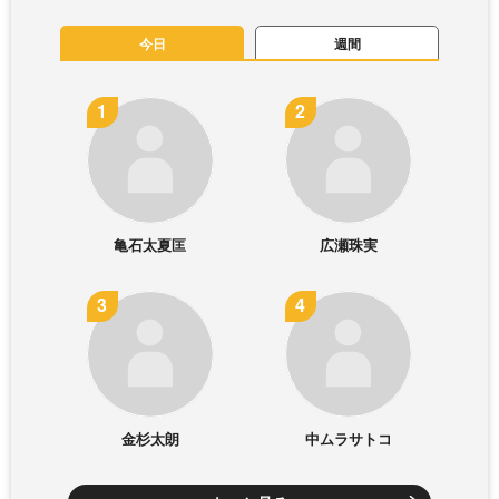
今日
週間
亀石太夏匡
広瀬珠実
金杉太朗
中ムラサトコ