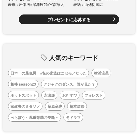
表紙：岩本照×深澤辰哉×宮舘涼太
表紙：山姥切国広
プレゼントに応募する
人気のキーワード
日本一の最低男 ※私の家族はニセモノだった
横浜流星
相棒 season23
クジャクのダンス、誰が見た？
ホットスポット
永瀬廉
おむすび
フォレスト
家政夫のミタゾノ
藤原竜也
橋本環奈
べらぼう～蔦重栄華乃夢噺～
冬ドラマ