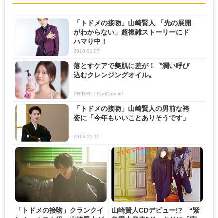
「トドメの接吻」山崎賢人 「先の展開
がわからない」超複雑ストーリーにド
ハマり中！
2018.01.07
落とすケアで美肌に差が！〝潤い呼び
込むクレンジングオイル〟
PR(DHC｜CanCam.jp)
「トドメの接吻」山崎賢人の男前な袴
姿に「今年もいいことありそうです」
2018.01.11
「トドメの接吻」クランクイ
山崎賢人CDデビュー!? “緊