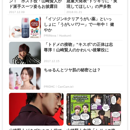
ン！ ホスト役・山崎賢人が
急重大発表”ドッキリに「実
ド派手スーツ姿もお披露目
現してほしい」の声多数
2017.12.09
2018.01.21
「イソジン®クリアうがい薬」といっ
しょに「うがいパワー」で一年中！ 健
やか
PR(iNova｜Hugkum)
「トドメの接吻」“キスボ”の正体は志
尊淳！山崎賢人のかわいい後輩役に
2017.12.15
ちゅるんとツヤ肌の秘密とは？
PR(DHC｜CanCam.jp)