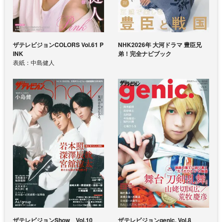
ザテレビジョンCOLORS Vol.61 P
NHK2026年 大河ドラマ 豊臣兄
INK
弟！完全ナビブック
表紙：中島健人
ザテレビジョンShow Vol.10
ザテレビジョンgenic. Vol.8