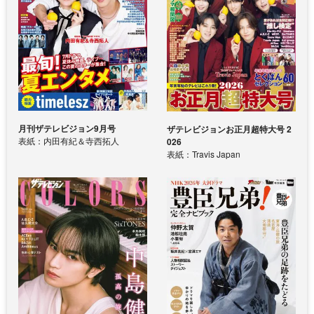
月刊ザテレビジョン9月号
ザテレビジョンお正月超特大号 2
表紙：内田有紀＆寺西拓人
026
表紙：Travis Japan