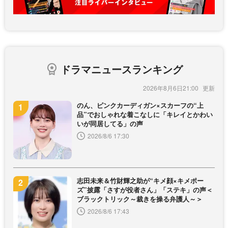
ドラマニュースランキング
2026年8月6日21:00
のん、ピンクカーディガン×スカーフの“上
品”でおしゃれな着こなしに「キレイとかわい
いが同居してる」の声
2026/8/6 17:30
志田未来＆竹財輝之助が“キメ顔×キメポー
ズ”披露「さすが役者さん」「ステキ」の声＜
ブラックトリック～裁きを操る弁護人～＞
2026/8/6 17:43