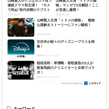
山崎賢人がクズなホスト役で
山崎賢人主演「トドメの接
連続ドラマ初主演！ “キス
吻」マンガで1分解説！ここ
で死ぬ”前代未聞のラブスト
が見逃し厳禁！
ー...
2017.11.02
2018.01.28
山崎賢人主演「トドメの接吻」 複雑
な謎解きストーリーにファン騒然！
2018.01.08
注目作が続々のディズニープラスを特
集！
PR(ザテレビジョン)
稲垣吾郎・草彅剛・香取慎吾の3人が
新進気鋭のクリエイターと企画でコラ
ボ！
PR(ザテレビジョン)
Recommended by
キーワード