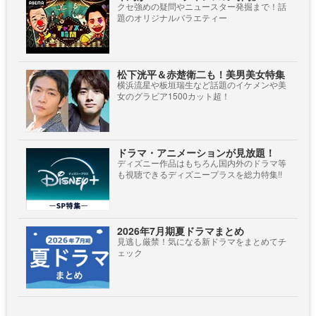
クセ強めの疑問やニュースター発掘まで！話
題のオリジナルバラエティー
松下洸平＆赤楚衛二も！美男美女特集
横浜流星や板垣瑞生など話題のイケメンや美
女のグラビア1500カット超！
ドラマ・アニメーションが見放題！
ディズニー作品はもちろん国内外のドラマ等
も視聴できるディズニープラスを総力特集!!
2026年7月期夏ドラマまとめ
見逃し厳禁！気になる新ドラマをまとめてチ
ェック