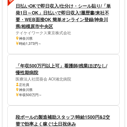
日払いOKで即日収入/仕分け・シール貼り/「単
発1日～OK」日払いで即日収入!履歴書/来社不
要・WEB面接OK 簡単オンライン登録/神奈川
県/相模原市中央区
テイケイワークス東京株式会社
神奈川県
時給1,373円～
「年収500万円以上可」看護師/残業ほぼなし/
慢性期病院
医療法人社団葵会 AOI湘北病院
正社員
神奈川県
年収500万円～
段ボールの製造補助スタッフ/時給1500円&2交
替で効率よく稼ぐ!土日祝休み