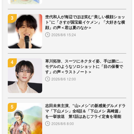
杢代和人が海辺でほほ笑む“美しい横顔ショッ
ト”に「さすが国宝級イケメン」「大好きな横
顔」の声＜君は夏のなか＞
2026/8/6 15:24
草川拓弥、スーツにネクタイ姿、手は腰に…
モデルのようなソロショットに「目の保養で
す」の声＜ラストノート＞
2026/8/6 12:00
志田未来主演、“山×メシ”の新感覚グルメドラ
マ「下山メシ」全8話＆「下山メシ 高崎篇」
を一挙放送 第1話はあじフライ定食を堪能
2026/8/6 8:00