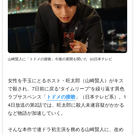
山崎賢人に「トドメの接吻」今後の展開を聞いた
(c)日本テレビ
女性を手玉にとるホスト・旺太郎（山崎賢人）がキス
で殺され、7日前に戻る“タイムリープ”を繰り返す異色
ラブサスペンス「
トドメの接吻
」（日本テレビ系）。1
4日放送の第2話では、旺太郎に殺人未遂容疑がかかる
など物語が加速していく。
そんな本作で連ドラ初主演を務める山崎賢人に、改め