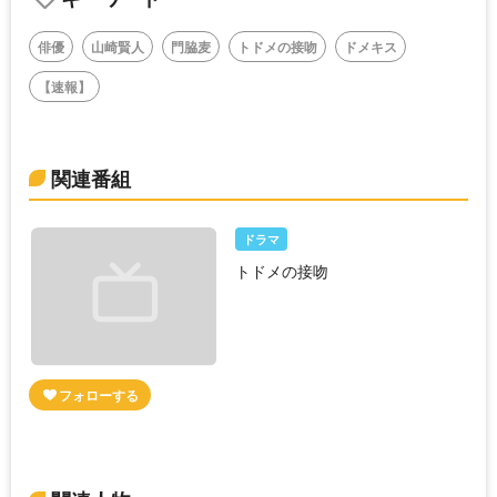
俳優
山崎賢人
門脇麦
トドメの接吻
ドメキス
【速報】
関連番組
ドラマ
トドメの接吻