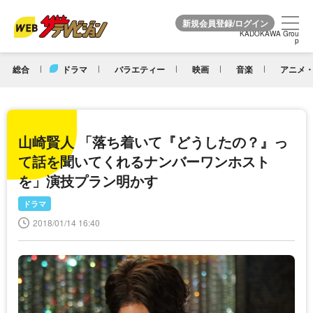
KADOKAWA Grou
KADOKAWA Grou
p
p
総合
ドラマ
バラエティー
映画
音楽
アニメ・
山崎賢人 「落ち着いて『どうしたの？』っ
て話を聞いてくれるナンバーワンホスト
を」演技プラン明かす
ドラマ
2018/01/14 16:40