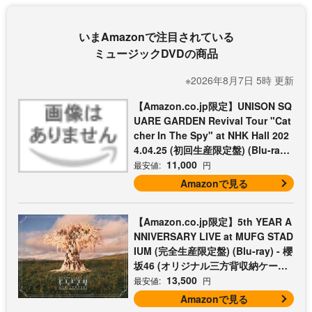
いまAmazonで注目されている
ミュージックDVDの商品
※2026年8月7日 5時 更新
【Amazon.co.jp限定】UNISON SQ
UARE GARDEN Revival Tour "Cat
cher In The Spy" at NHK Hall 202
4.04.25 (初回生産限定盤) (Blu-ray)
- UNISON SQUARE GARDEN (コッ
11,000
最安値:
円
トン巾着付)
Amazonで見る
【Amazon.co.jp限定】5th YEAR A
NNIVERSARY LIVE at MUFG STAD
IUM (完全生産限定盤) (Blu-ray) - 櫻
坂46 (オリジナル三方背収納ケース
付)
13,500
最安値:
円
Amazonで見る