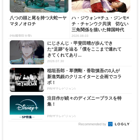
八つの頭と尾を持つ大蛇ーヤ
ハ・ジウォン×チュ・ジンモ×
マタノオロチ
チ・チャンウク共演 切ない
三角関係を描いた韓国時代
劇...
PR(國學院大學)
2026.08.03
にじさんじ・甲斐田晴が歩んでき
た“足跡”を辿る「僕をここまで連れて
きてくれてあり...
2026.07.30
稲垣吾郎・草彅剛・香取慎吾の3人が
新進気鋭のクリエイターと企画でコラ
ボ！
PR(ザテレビジョン)
注目作が続々のディズニープラスを特
集！
PR(ザテレビジョン)
Recommended by