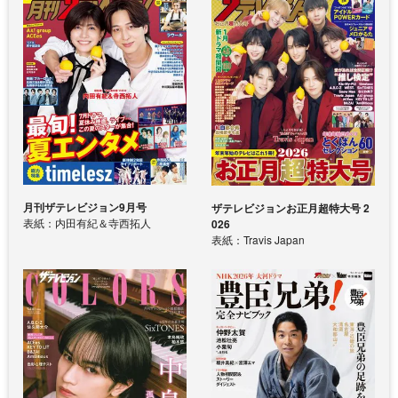
月刊ザテレビジョン9月号
ザテレビジョンお正月超特大号 2
表紙：内田有紀＆寺西拓人
026
表紙：Travis Japan