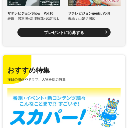
ザテレビジョンShow Vol.10
ザテレビジョンgenic. Vol.8
表紙：岩本照×深澤辰哉×宮舘涼太
表紙：山姥切国広
プレゼントに応募する
おすすめ特集
注目の映画やドラマ、人物を総力特集