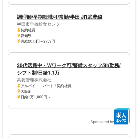
調理師/早期転職可/常勤/半田 JR武豊線
半田市学校給食センター
契約社員
愛知県
月給20万円～27万円
30代活躍中・Wワーク可/警備スタッフ/8h勤務/
シフト制/日給1.1万
髙菱管理株式会社
アルバイト・パート / 契約社員
大阪府
日給1万1,000円～
Sponsored by