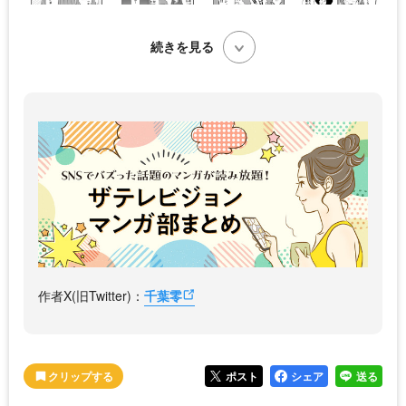
続きを見る
作者X(旧Twitter)：
千葉零
ポスト
シェア
送る