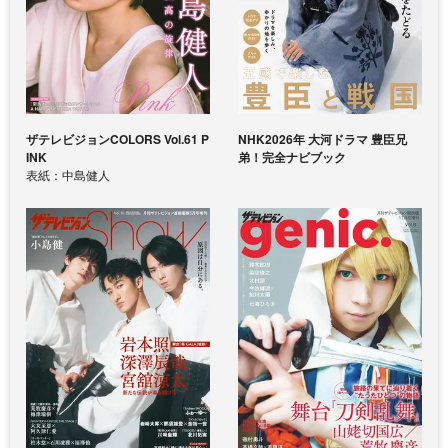
ザテレビジョンCOLORS Vol.61 P
NHK2026年 大河ドラマ 豊臣兄
INK
弟！完全ナビブック
表紙：中島健人