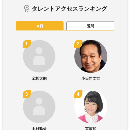
タレントアクセスランキング
今日
週間
金杉太朗
小日向文世
中村雅俊
宮原和