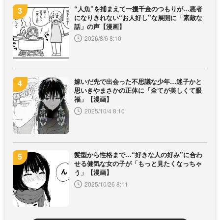
“人魚”を捕まえて一攫千金のつもりが…悪者
になりきれない“お人好し”な展開に「素敵な
話」の声【漫画】
2026/8/6 8:10
嫁いだ先で出会った不思議な少年…迷子かと
思いきやまさかの正体に「全てが美しくて眼
福」【漫画】
2025/10/4 8:10
髪型から性格まで…“好きな人の好み”に合わ
せる健気な女の子が「もっと見たくなっちゃ
う」【漫画】
2025/10/26 8:11