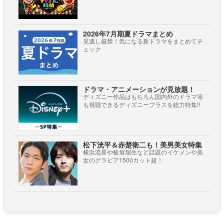
2026年7月期夏ドラマまとめ
見逃し厳禁！気になる新ドラマをまとめてチ
ェック
ドラマ・アニメーションが見放題！
ディズニー作品はもちろん国内外のドラマ等
も視聴できるディズニープラスを総力特集!!
松下洸平＆赤楚衛二も！美男美女特集
横浜流星や板垣瑞生など話題のイケメンや美
女のグラビア1500カット超！