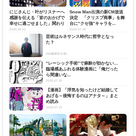
にじさんじ・叶がリスナーへ
Snow Man出演の新CM放送
感謝を伝える「皆のおかげで
決定 「クリスプ商事」を舞
幸せに過ごせました」関わり
台に“クセ強”キャラを...
の...
2026.08.01
2026.07.30
芸術はルネサンス時代に哲学となっ
た？
PR(國學院大學)
“レーシック手術”で麻酔が効かない…
臨場感あふれる体験漫画に「俺だった
ら間違いな...
2026.07.30
【漫画】「浮気を知ったけど結婚して
あげる～後悔するのはアナタ～」まと
め読み
2026.07.31