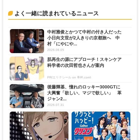
よく一緒に読まれているニュース
中村雅俊とかつて中村の付き人だった
小日向文世が2人きりの京都旅へ 中
村「にやにや...
2026.08.05
肌再生の源にアプローチ！スキンケア
科学者の次田哲也さんが案内
PR(エリクシール on 美的.com)
後藤輝基、憧れのロッキー3000GTに
大興奮「欲しい、マジで欲しい」 革
ジャン2...
2026.07.31