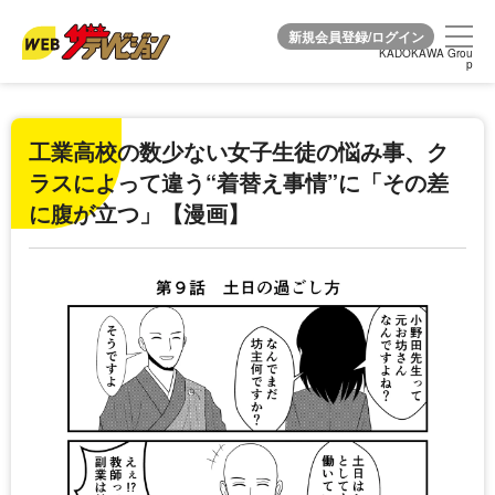
KADOKAWA Grou
KADOKAWA Grou
p
p
工業高校の数少ない女子生徒の悩み事、ク
ラスによって違う“着替え事情”に「その差
に腹が立つ」【漫画】