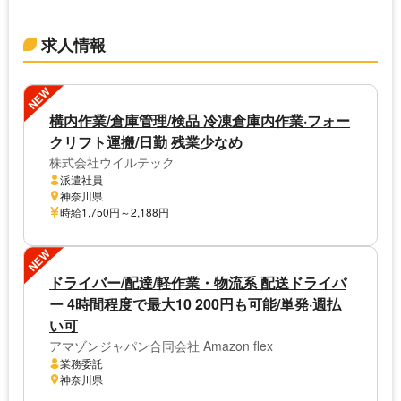
求人情報
NEW
構内作業/倉庫管理/検品 冷凍倉庫内作業·フォー
クリフト運搬/日勤 残業少なめ
株式会社ウイルテック
派遣社員
神奈川県
時給1,750円～2,188円
NEW
ドライバー/配達/軽作業・物流系 配送ドライバ
ー 4時間程度で最大10 200円も可能/単発·週払
い可
アマゾンジャパン合同会社 Amazon flex
業務委託
神奈川県