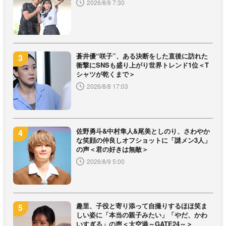
2026/8/9 7:30
蒼井優“咲子”、ある決断をした直後に訪れた
衝撃にSNSも盛り上がり世界トレンド1位＜T
シャツが乾くまで＞
2026/8/8 17:03
佐野勇斗&中村隼人&尾美としのり、さわやか
な笑顔の仲良しオフショットに「謎メン3人」
の声＜君の好きは無敵＞
2026/8/9 5:00
趣里、子役と寄り添って自撮りするほほ笑ま
しい姿に「本当の親子みたい」「やだ、かわ
いすぎる」の声＜大空港～GATE24～＞