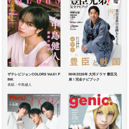
ザテレビジョンCOLORS Vol.61 P
NHK2026年 大河ドラマ 豊臣兄
INK
弟！完全ナビブック
表紙：中島健人