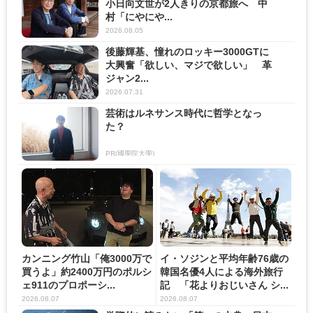
小日向文世が2人きりの京都旅へ 中
村「にやにや...
2026.08.05
後藤輝基、憧れのロッキー3000GTに
大興奮「欲しい、マジで欲しい」 革
ジャン2...
2026.07.31
芸術はルネサンス時代に哲学となっ
た？
PR(國學院大學)
カンニング竹山「俺3000万で
イ・ソジンと平均年齢76歳の
買うよ」約2400万円のポルシ
韓国名優4人による海外旅行
ェ911のプロポーシ...
記 「花よりおじいさん シ...
2026.08.07
2026.08.07