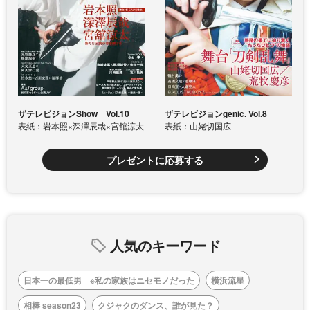
ザテレビジョンShow Vol.10
ザテレビジョンgenic. Vol.8
表紙：岩本照×深澤辰哉×宮舘涼太
表紙：山姥切国広
プレゼントに応募する
人気のキーワード
日本一の最低男 ※私の家族はニセモノだった
横浜流星
相棒 season23
クジャクのダンス、誰が見た？