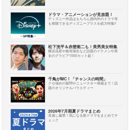
ドラマ・アニメーションが見放題！
ディズニー作品はもちろん国内外のドラマ等
も視聴できるディズニープラスを総力特集!!
松下洸平＆赤楚衛二も！美男美女特集
横浜流星や板垣瑞生など話題のイケメンや美
女のグラビア1500カット超！
千鳥がMC！「チャンスの時間」
クセ強めの疑問やニュースター発掘まで！話
題のオリジナルバラエティー
2026年7月期夏ドラマまとめ
見逃し厳禁！気になる新ドラマをまとめてチ
ェック