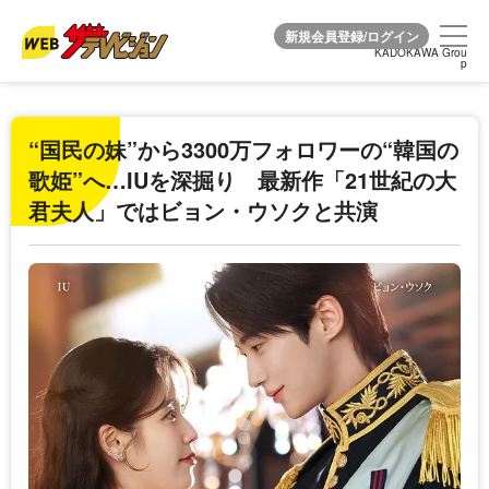
KADOKAWA Grou
KADOKAWA Grou
p
p
“国民の妹”から3300万フォロワーの“韓国の
歌姫”へ…IUを深掘り 最新作「21世紀の大
君夫人」ではビョン・ウソクと共演