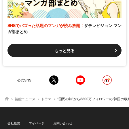
SNSでバズった話題のマンガが読み放題！
ザテレビジョン マン
ガ部まとめ
もっと見る
公式SNS
芸能ニュース
ドラマ
“国民の妹”から3300万フォロワーの“韓国の歌姫”へ…IUを深掘り 最新作「21世紀の大君夫人」ではビョン・
会社概要
マイページ
お問い合わせ