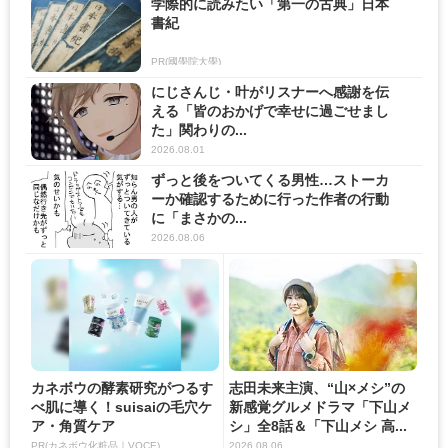
学際的に読みたい「第一の古典」日本
書紀
PR(國學院大學)
にじさんじ・叶がリスナーへ感謝を伝
える「皆のおかげで幸せに過ごせまし
た」関わりの...
2026.08.01
ずっと後をついてくる男性…ストーカ
ーか確認するために行った作者の行動
に「まさかの...
2026.08.06
カネボウの酵素研究がつるす
志田未来主演、“山×メシ”の
べ肌に導く！suisaiの毛穴ケ
新感覚グルメドラマ「下山メ
ア・角質ケア
シ」全8話＆「下山メシ 高...
PR(カネボウ化粧品｜VOCE)
2026.08.06