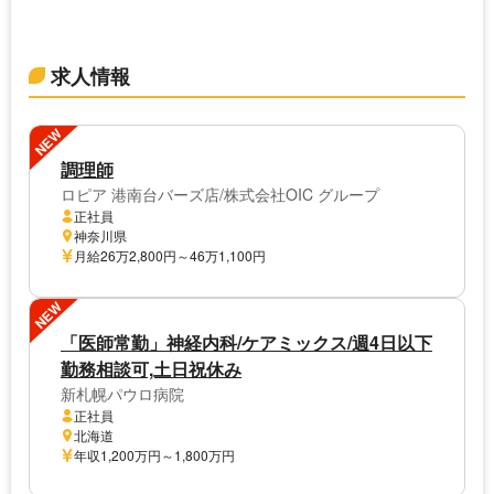
求人情報
NEW
調理師
ロピア 港南台バーズ店/株式会社OIC グループ
正社員
神奈川県
月給26万2,800円～46万1,100円
NEW
「医師常勤」神経内科/ケアミックス/週4日以下
勤務相談可,土日祝休み
新札幌パウロ病院
正社員
北海道
年収1,200万円～1,800万円