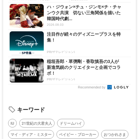
ハ・ジウォン×チュ・ジンモ×チ・チャ
ンウク共演 切ない三角関係を描いた
韓国時代劇...
2026.08.03
注目作が続々のディズニープラスを特
集！
PR(ザテレビジョン)
稲垣吾郎・草彅剛・香取慎吾の3人が
新進気鋭のクリエイターと企画でコラ
ボ！
PR(ザテレビジョン)
Recommended by
キーワード
IU
21世紀の大君夫人
ドリームハイ
マイ・ディア・ミスター
ベイビー・ブローカー
おつかれさま