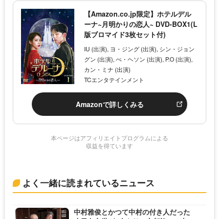
【Amazon.co.jp限定】ホテルデル
ーナ~月明かりの恋人~ DVD-BOX1(L
版ブロマイド3枚セット付)
IU (出演), ヨ・ジング (出演), シン・ジョン
グン (出演), ぺ・ヘソン (出演), P.O (出演),
カン・ミナ (出演)
TCエンタテインメント
Amazonで詳しくみる
本ページはアフィリエイトプログラムによる
収益を得ています
よく一緒に読まれているニュース
中村雅俊とかつて中村の付き人だった