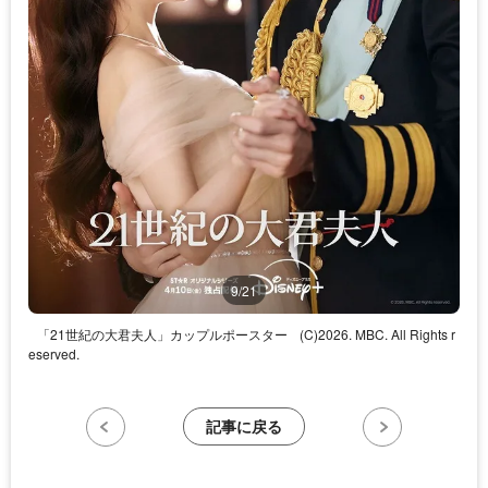
9/21
「21世紀の大君夫人」カップルポースター
(C)2026. MBC. All Rights r
eserved.
記事に戻る