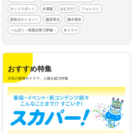
ホットスポット
永瀬廉
おむすび
フォレスト
家政夫のミタゾノ
藤原竜也
橋本環奈
べらぼう～蔦重栄華乃夢噺～
冬ドラマ
おすすめ特集
注目の映画やドラマ、人物を総力特集