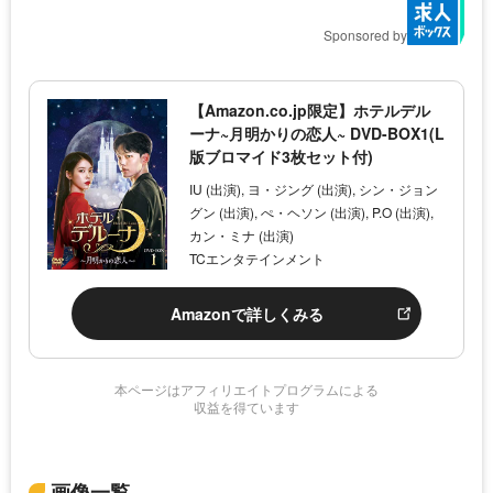
Sponsored by
【Amazon.co.jp限定】ホテルデル
ーナ~月明かりの恋人~ DVD-BOX1(L
版ブロマイド3枚セット付)
IU (出演), ヨ・ジング (出演), シン・ジョン
グン (出演), ぺ・ヘソン (出演), P.O (出演),
カン・ミナ (出演)
TCエンタテインメント
Amazonで詳しくみる
本ページはアフィリエイトプログラムによる
収益を得ています
画像一覧