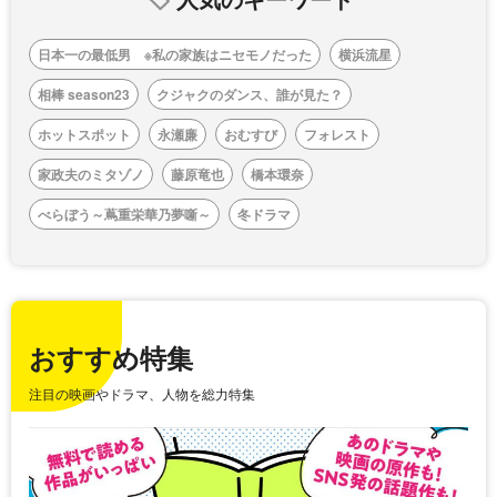
日本一の最低男 ※私の家族はニセモノだった
横浜流星
相棒 season23
クジャクのダンス、誰が見た？
ホットスポット
永瀬廉
おむすび
フォレスト
家政夫のミタゾノ
藤原竜也
橋本環奈
べらぼう～蔦重栄華乃夢噺～
冬ドラマ
おすすめ特集
注目の映画やドラマ、人物を総力特集