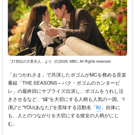
「21世紀の大君夫人」より
(C)2026. MBC. All Rights reserved.
「おつかれさま」で共演したボゴムがMCを務める音楽
番組「THE SEASONS～パク・ボゴムのカンタービ
レ」の最終回にサプライズ出演し、ボゴムをうれし泣
きさせるなど、“縁”を大切にする人柄も人気の一因。“I
(私)”と“YOU(あなた)”を意味する活動名「
IU
」自体に
も、人とのつながりを大切にする彼女の人柄がにじ
む。