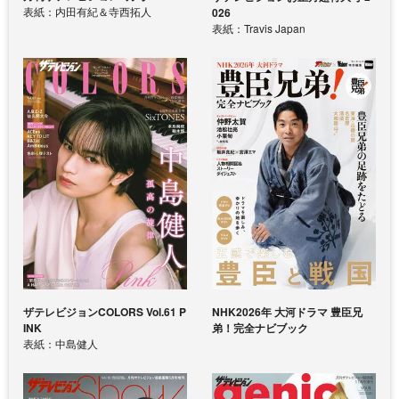
表紙：内田有紀＆寺西拓人
026
表紙：Travis Japan
ザテレビジョンCOLORS Vol.61 P
NHK2026年 大河ドラマ 豊臣兄
INK
弟！完全ナビブック
表紙：中島健人