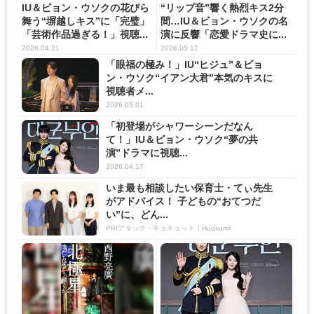
IU＆ビョン・ウソクの花びら
“リップ音”響く熱烈キス2分
舞う“塀越しキス”に「完璧」
間…IU＆ビョン・ウソクの名
「芸術作品過ぎる！」視聴...
演に反響「恋愛ドラマ史に...
2026.04.21
2026.05.12
「眼福の極み！」IU“ヒジュ”＆ビョ
ン・ウソク“イアン大君”本気のキスに
視聴者メ...
2026.05.01
「初登場がシャワーシーンだなん
て！」IU＆ビョン・ウソク“夢の共
演”ドラマに視聴...
2026.04.17
いま最も相談したい保育士・てぃ先生
がアドバイス！ 子どもの“おてつだ
い”に、どん...
PR(アタック・キュキュット｜Hugkum)