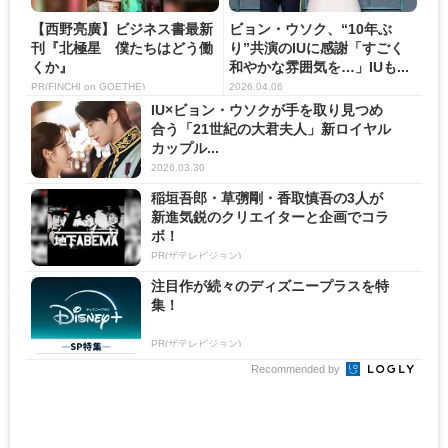
【西野亮廣】ビジネス書最新
ビョン・ウソク、“10年ぶ
刊『北極星 僕たちはどう働
り”共演のIUに感謝「すごく
くか』
和やかな雰囲気を…」IUも...
PR(FINCHI on GOETHE)
2026.04.06
IU×ビョン・ウソクが手を取り見つめ
合う「21世紀の大君夫人」新ロイヤル
カップル...
2026.03.30
稲垣吾郎・草彅剛・香取慎吾の3人が
新進気鋭のクリエイターと企画でコラ
ボ！
PR(ザテレビジョン)
注目作が続々のディズニープラスを特
集！
PR(ザテレビジョン)
Recommended by