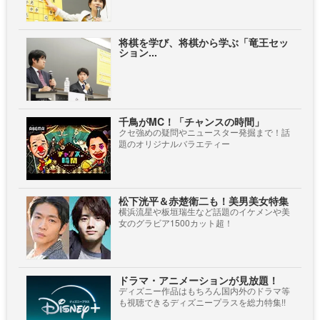
将棋を学び、将棋から学ぶ「竜王セッ
ション...
千鳥がMC！「チャンスの時間」
クセ強めの疑問やニュースター発掘まで！話
題のオリジナルバラエティー
松下洸平＆赤楚衛二も！美男美女特集
横浜流星や板垣瑞生など話題のイケメンや美
女のグラビア1500カット超！
ドラマ・アニメーションが見放題！
ディズニー作品はもちろん国内外のドラマ等
も視聴できるディズニープラスを総力特集!!