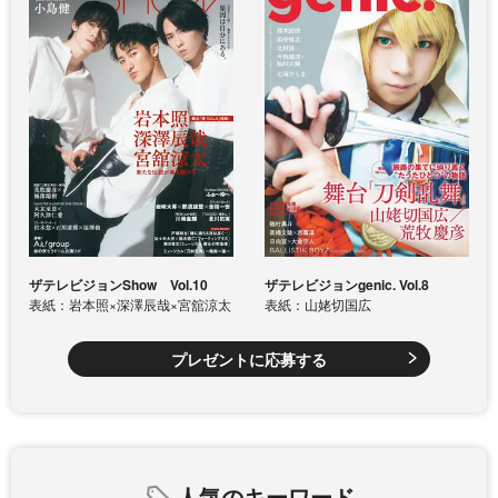
ザテレビジョンShow Vol.10
ザテレビジョンgenic. Vol.8
表紙：岩本照×深澤辰哉×宮舘涼太
表紙：山姥切国広
プレゼントに応募する
人気のキーワード