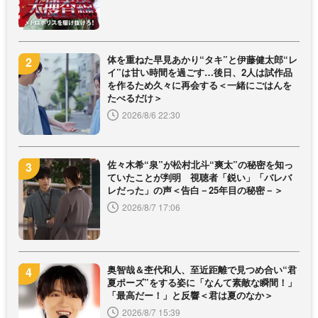
体を重ねた早見あかり“タキ”と伊藤健太郎“レ
イ”は甘い時間を過ごす…後日、2人は試作品
を作るため久々に再会する＜一緒にごはんを
たべるだけ＞
2026/8/6 22:30
佐々木希“泉”が松村北斗“爽太”の秘密を知っ
ていたことが判明 視聴者「鋭い」「バレバ
レだった」の声＜告白－25年目の秘密－＞
2026/8/7 17:06
奥智哉＆杢代和人、至近距離で見つめ合い“君
夏ポーズ”をする姿に「なんて素敵な瞬間！」
「最高だー！」と反響＜君は夏のなか＞
2026/8/7 15:39