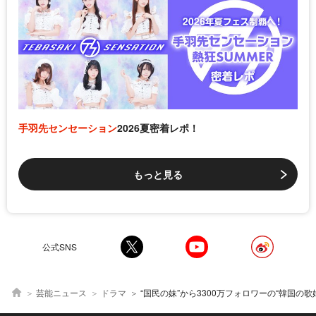
手羽先センセーション
2026夏密着レポ！
もっと見る
公式SNS
芸能ニュース
ドラマ
“国民の妹”から3300万フォロワーの“韓国の歌姫”へ…IUを深掘り 最新作「21世紀の大君夫人」ではビョン・