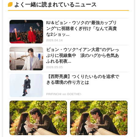
よく一緒に読まれているニュース
IU＆ビョン・ウソクの“最強カップリ
ング”に視聴者くぎ付け「なんて高貴
な2ショッ...
2026.04.14
ビョン・ウソク“イアン大君”のデレっ
ぷりに視線集中 涙のハグから色気あ
ふれる初夜...
2026.05.05
【西野亮廣】つくりたいものを追求で
きる環境の作り方とは
PR(FINCHI on GOETHE)