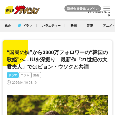
KADOKAWA Grou
KADOKAWA Grou
p
p
総合
ドラマ
バラエティー
映画
音楽
アニメ・
“国民の妹”から3300万フォロワーの“韓国の
歌姫”へ…IUを深掘り 最新作「21世紀の大
君夫人」ではビョン・ウソクと共演
ドラマ
コラム
動画
2026/04/10 08:10