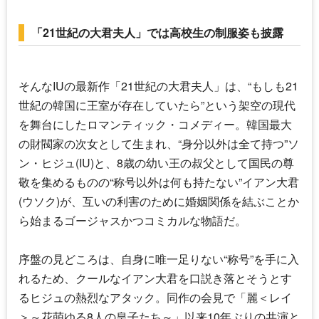
「21世紀の大君夫人」では高校生の制服姿も披露
そんな
IU
の最新作「21世紀の大君夫人」は、“もしも21
世紀の韓国に王室が存在していたら”という架空の現代
を舞台にしたロマンティック・コメディー。韓国最大
の財閥家の次女として生まれ、“身分以外は全て持つ”ソ
ン・ヒジュ(
IU
)と、8歳の幼い王の叔父として国民の尊
敬を集めるものの“称号以外は何も持たない”イアン大君
(ウソク)が、互いの利害のために婚姻関係を結ぶことか
ら始まるゴージャスかつコミカルな物語だ。
序盤の見どころは、自身に唯一足りない“称号”を手に入
れるため、クールなイアン大君を口説き落とそうとす
るヒジュの熱烈なアタック。同作の会見で「麗＜レイ
＞～花萌ゆる8人の皇子たち～」以来10年ぶりの共演と