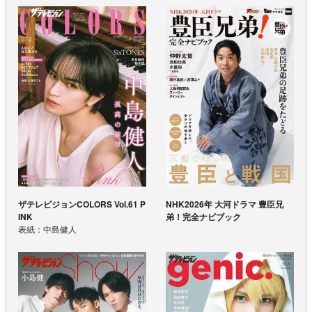
ザテレビジョンCOLORS Vol.61 P
NHK2026年 大河ドラマ 豊臣兄
INK
弟！完全ナビブック
表紙：中島健人