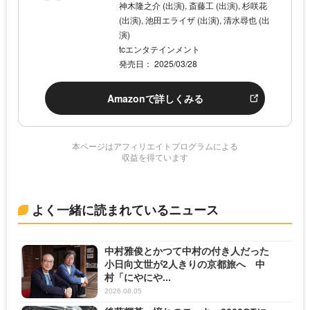
神木隆之介 (出演), 斎藤工 (出演), 杉咲花
(出演), 池田エライザ (出演), 清水尋也 (出
演)
tcエンタテインメント
発売日： 2025/03/28
Amazonで詳しくみる
本ページはアフィリエイトプログラムによる
収益を得ています
よく一緒に読まれているニュース
中村雅俊とかつて中村の付き人だった
小日向文世が2人きりの京都旅へ 中
村「にやにや...
2026.08.05