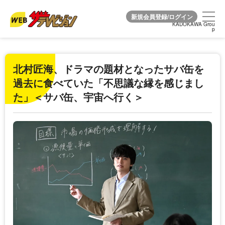
KADOKAWA Grou
KADOKAWA Grou
p
p
北村匠海、ドラマの題材となったサバ缶を
過去に食べていた「不思議な縁を感じまし
た」＜サバ缶、宇宙へ行く＞