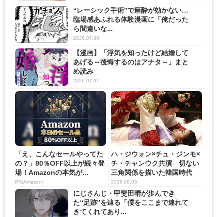
“レーシック手術”で麻酔が効かない…
臨場感あふれる体験漫画に「俺だった
ら間違いな...
2026.07.30
【漫画】「浮気を知ったけど結婚して
あげる～後悔するのはアナタ～」まと
め読み
2026.07.31
「え、こんなセールやってた
ハ・ジウォン×チュ・ジンモ×
の？」80％OFF以上が続々登
チ・チャンウク共演 切ない
場！Amazonの本気が...
三角関係を描いた韓国時代
劇...
PR(Amazon)
2026.08.03
にじさんじ・甲斐田晴が歩んでき
た“足跡”を辿る「僕をここまで連れて
きてくれてあり...