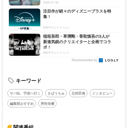
2026.07.30
注目作が続々のディズニープラスを特
集！
PR(ザテレビジョン)
稲垣吾郎・草彅剛・香取慎吾の3人が
新進気鋭のクリエイターと企画でコラ
ボ！
PR(ザテレビジョン)
Recommended by
キーワード
サバ缶、宇宙へ行く
さばうちゅ
北村匠海
インタビュー
編集部おすすめ
男性俳優
関連番組