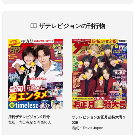
ザテレビジョンの刊行物
月刊ザテレビジョン9月号
ザテレビジョンお正月超特大号 2
表紙：内田有紀＆寺西拓人
026
表紙：Travis Japan