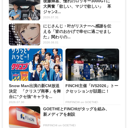
後藤輝基、憧れのロッキー3000GTに
大興奮「欲しい、マジで欲しい」 革
ジャン2...
2026.07.31
にじさんじ・叶がリスナーへ感謝を伝
える「皆のおかげで幸せに過ごせまし
た」関わりの...
2026.08.01
Snow Man出演の新CM放送
FINCHI主催「IVS2026」トー
決定 「クリスプ商事」を舞
クセッションが話題に！
台に“クセ強”キャラを...
2026.07.30
PR(FINCHI on GOETHE)
GOETHEとFINCHIがタッグを組み、
新メディアを創設
PR(FINCHI on GOETHE)