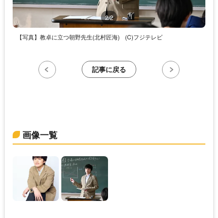
2/2
【写真】教卓に立つ朝野先生(北村匠海)
(C)フジテレビ
記事に戻る
画像一覧