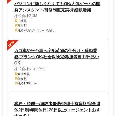
パソコンに詳しくなくてもOK/人気ゲームの開
発アシスタント/研修制度充実/未経験活躍
株式会社GUM
正社員
東京都
月給28万5,000円～50万円
NEW
カゴ車や平台車へ宅配荷物の仕分け・移動業
務/ブランクOK/社会保険完備/服装自由/日払い
OK
株式会社ディプライ
派遣社員
愛知県
時給1,300円～
税務・税理士/経験者優遇/税理士有資格/完全週
休2日制/年間休日120日以上/エージェントおす
すめ求人