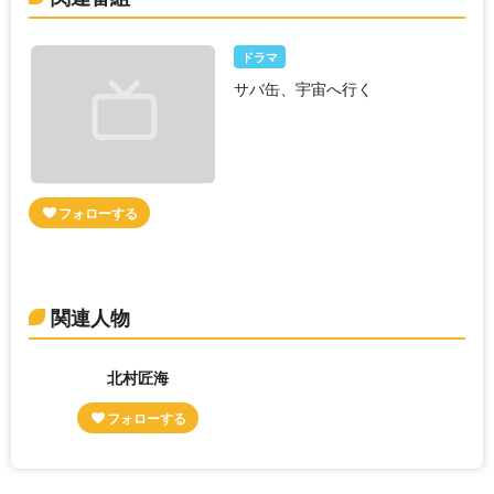
ドラマ
サバ缶、宇宙へ行く
関連人物
北村匠海