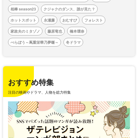
相棒 season23
クジャクのダンス、誰が見た？
ホットスポット
永瀬廉
おむすび
フォレスト
家政夫のミタゾノ
藤原竜也
橋本環奈
べらぼう～蔦重栄華乃夢噺～
冬ドラマ
おすすめ特集
注目の映画やドラマ、人物を総力特集