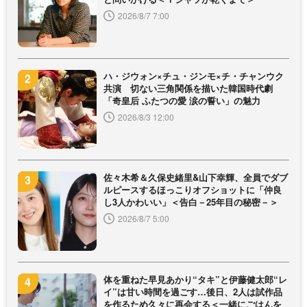
2026/8/7 7:00
ハ・ジウォン×チュ・ジンモ×チ・チャンウク
共演 切ない三角関係を描いた韓国時代劇
「奇皇后 ふたつの愛 涙の誓い」の魅力
2026/8/3 12:00
佐々木希＆久保史緒里&山下幸輝、全員でダブ
ルピースするほっこりオフショットに「仲良
し3人かわいい」＜告白－25年目の秘密－＞
2026/8/7 5:00
体を重ねた早見あかり“タキ”と伊藤健太郎“レ
イ”は甘い時間を過ごす…後日、2人は試作品
を作るため久々に再会する＜一緒にごはんを