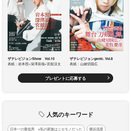
ザテレビジョンShow Vol.10
ザテレビジョンgenic. Vol.8
表紙：岩本照×深澤辰哉×宮舘涼太
表紙：山姥切国広
プレゼントに応募する
人気のキーワード
日本一の最低男 ※私の家族はニセモノだった
横浜流星