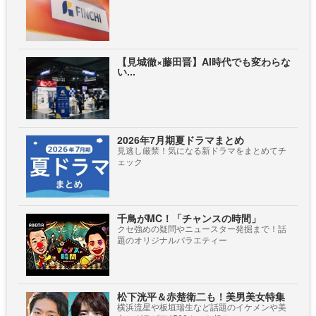
【見城徹×藤田晋】AI時代でも変わらな
い...
2026年7月期夏ドラマまとめ
見逃し厳禁！気になる新ドラマをまとめてチ
ェック
千鳥がMC！「チャンスの時間」
クセ強めの疑問やニュースター発掘まで！話
題のオリジナルバラエティー
松下洸平＆赤楚衛二も！美男美女特集
横浜流星や板垣瑞生など話題のイケメンや美