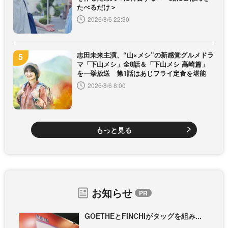
たべるだけ＞
2026/8/6 22:30
志田未来主演、“山×メシ”の新感覚グルメドラ
マ「下山メシ」全8話＆「下山メシ 高崎篇」
を一挙放送 第1話はあじフライ定食を堪能
2026/8/6 8:00
もっと見る
お知らせ
GOETHEとFINCHIがタッグを組み...