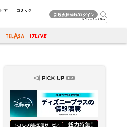
ビア
コミック
KADOKAWA Grou
p
PICK UP