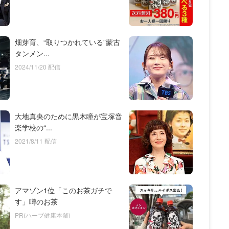
畑芽育、“取りつかれている”蒙古
タンメン...
2024/11/20 配信
大地真央のために黒木瞳が宝塚音
楽学校の“...
2021/8/11 配信
アマゾン1位「このお茶ガチで
す」噂のお茶
PR(ハーブ健康本舗)