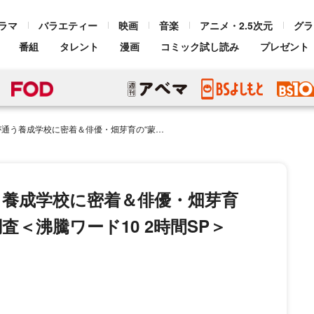
ラマ
バラエティー
映画
音楽
アニメ・2.5次元
グラ
番組
タレント
漫画
コミック試し読み
プレゼント
優・畑芽育の“蒙古タンメン中本愛”を大調査＜沸騰ワード10 2時間SP＞
う養成学校に密着＆俳優・畑芽育
査＜沸騰ワード10 2時間SP＞