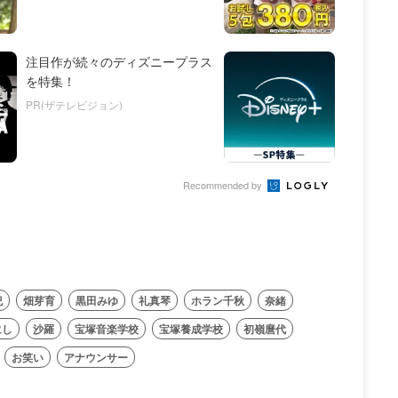
注目作が続々のディズニープラス
を特集！
PR(ザテレビジョン)
Recommended by
紀
畑芽育
黒田みゆ
礼真琴
ホラン千秋
奈緒
にし
沙羅
宝塚音楽学校
宝塚養成学校
初嶺麿代
お笑い
アナウンサー