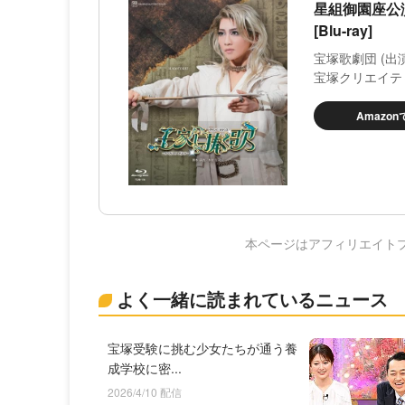
星組御園座公
[Blu-ray]
宝塚歌劇団 (出演
宝塚クリエイテ
Amazo
本ページはアフィリエイト
よく一緒に読まれているニュース
宝塚受験に挑む少女たちが通う養
成学校に密...
2026/4/10 配信