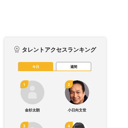
タレントアクセスランキング
今日
週間
金杉太朗
小日向文世