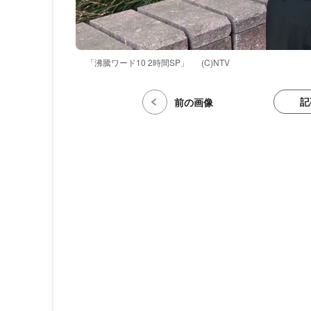
「沸騰ワード10 2時間SP」
(C)NTV
記
前の画像