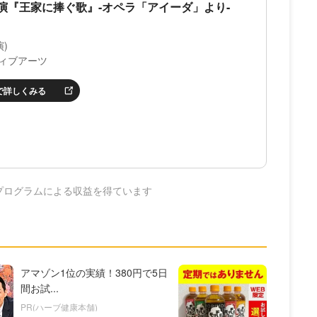
演『王家に捧ぐ歌』-オペラ「アイーダ」より-
)
ィブアーツ
nで詳しくみる
プログラムによる収益を得ています
アマゾン1位の実績！380円で5日
間お試...
PR(ハーブ健康本舗)