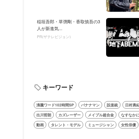
稲垣吾郎・草彅剛・香取慎吾の3
人が新進気...
PR(ザテレビジョン)
キーワード
沸騰ワード102時間SP
バナナマン
設楽統
日村勇
出川哲朗
カズレーザー
メイプル超合金
なすなか
動画
タレント・モデル
ミュージシャン
女性俳優