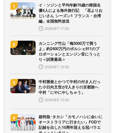
イ・ソジンと平均年齢76歳の韓国名
優4人による海外旅行記 「花よりお
じいさん シーズン1 フランス・台湾
編」全国無料放送
2026/8/7 17:00
カンニング竹山「俺3000万で買う
よ」約2400万円のポルシェ911のプ
ロポーションとエンジン音にうっと
り＜試乗最高＞
2026/8/7 12:00
中村雅俊とかつて中村の付き人だっ
た小日向文世が2人きりの京都旅へ
中村「にやにやしちゃう」
2026/8/5 12:00
超特急･タカシ「カモノハシに会いに
オーストラリアに行きたい」FODで
記録を出した10周年迎える冠バラエ
ティ＜トレタリ＞