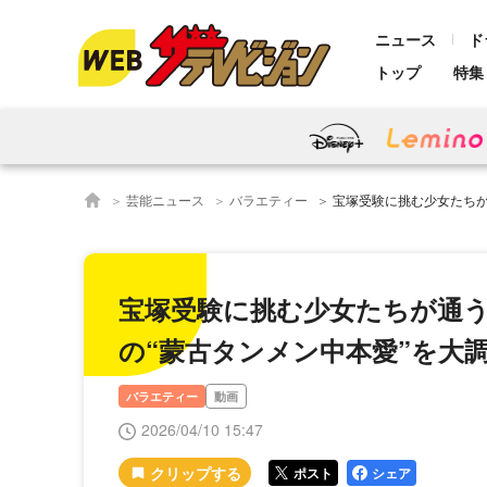
ニュース
ド
トップ
特集
芸能ニュース
バラエティー
宝塚受験に挑む少女たちが通う養成学校に密着＆俳
宝塚受験に挑む少女たちが通
の“蒙古タンメン中本愛”を大調
バラエティー
動画
2026/04/10 15:47
ポスト
シェア