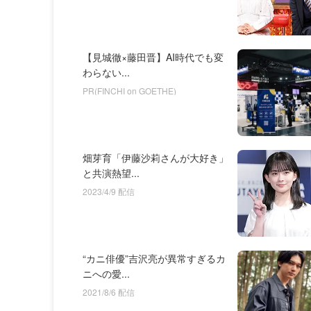
【見城徹×藤田晋】AI時代でも変
わらない...
PR(FINCHI on GOETHE)
畑芽育「伊藤沙莉さんが大好き」
と共演熱望...
2023/4/9 配信
“カニ俳優”吉沢亮が異常すぎるカ
ニへの愛...
2021/8/6 配信