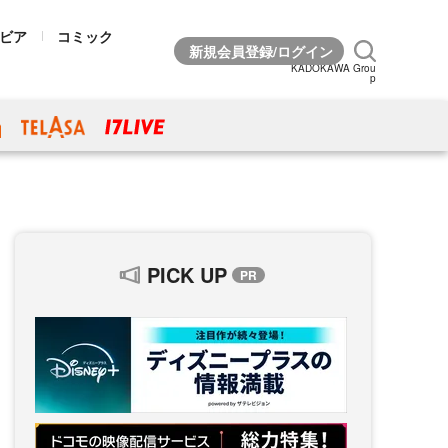
ビア
コミック
KADOKAWA Grou
p
PICK UP