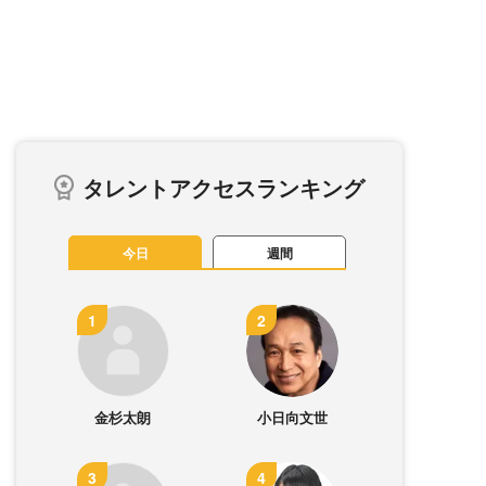
タレントアクセスランキング
今日
週間
金杉太朗
小日向文世