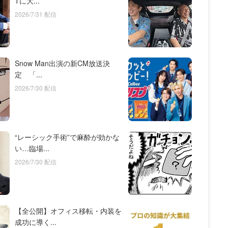
Tに大...
2026/7/31 配信
Snow Man出演の新CM放送決
定 「...
2026/7/30 配信
“レーシック手術”で麻酔が効かな
い…臨場...
2026/7/30 配信
【全公開】オフィス移転・内装を
成功に導く...