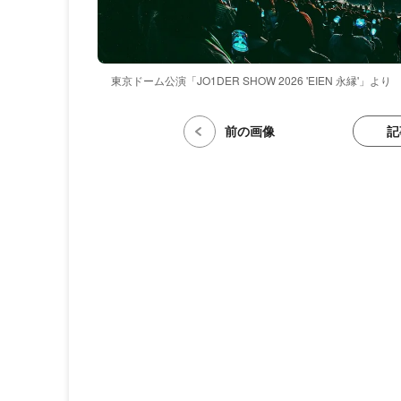
東京ドーム公演「JO1DER SHOW 2026 'EIEN 永縁'」より
記
前の画像