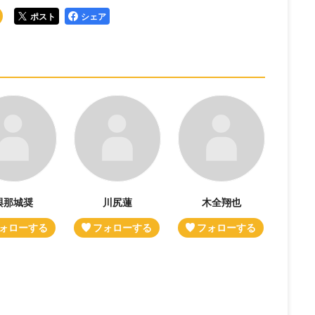
ポスト
シェア
與那城奨
川尻蓮
木全翔也