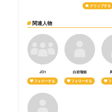
関連人物
JO1
白岩瑠姫