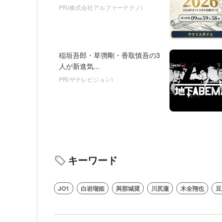
PR(株式会社アルファーテクノ)
稲垣吾郎・草彅剛・香取慎吾の3
人が新進気...
PR(ザテレビジョン)
キーワード
JO1
⽩岩瑠姫
與那城奨
川尻蓮
⽊全翔也
⾖