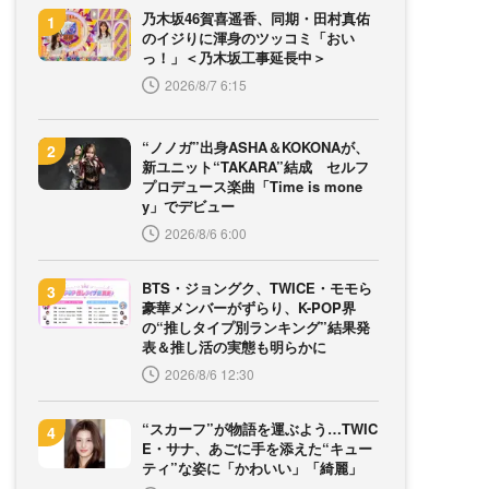
乃木坂46賀喜遥香、同期・田村真佑
のイジりに渾身のツッコミ「おい
っ！」＜乃木坂工事延長中＞
2026/8/7 6:15
“ノノガ”出身ASHA＆KOKONAが、
新ユニット“TAKARA”結成 セルフ
プロデュース楽曲「Time is mone
y」でデビュー
2026/8/6 6:00
BTS・ジョングク、TWICE・モモら
豪華メンバーがずらり、K-POP界
の“推しタイプ別ランキング”結果発
表＆推し活の実態も明らかに
2026/8/6 12:30
“スカーフ”が物語を運ぶよう…TWIC
E・サナ、あごに手を添えた“キュー
ティ”な姿に「かわいい」「綺麗」