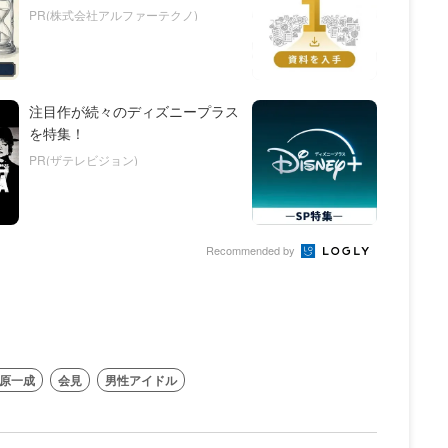
PR(株式会社アルファーテクノ)
注目作が続々のディズニープラス
を特集！
PR(ザテレビジョン)
Recommended by
原⼀成
会見
男性アイドル