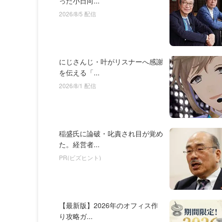
った小日向...
2026/8/5 配信
にじさんじ・叶がリスナーへ感謝
を伝える「...
2026/8/1 配信
稲盛氏に論破・叱責され目が覚め
た。経営者...
PR(ビズヒント)
【最新版】2026年のオフィス作
り攻略ガ...