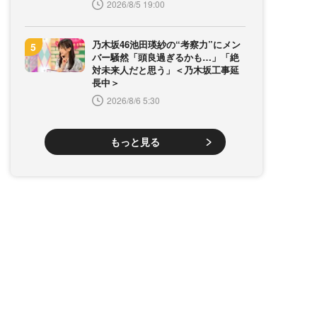
2026/8/5 19:00
乃木坂46池田瑛紗の“考察力”にメン
バー騒然「頭良過ぎるかも…」「絶
対未来人だと思う」＜乃木坂工事延
長中＞
2026/8/6 5:30
もっと見る