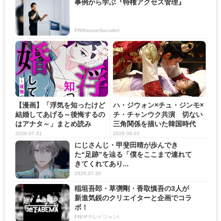
事例から学ぶ『特権アクセス管理』
PR(KeeperSecurity)
【漫画】「浮気を知ったけど
ハ・ジウォン×チュ・ジンモ×
結婚してあげる～後悔するの
チ・チャンウク共演 切ない
はアナタ～」まとめ読み
三角関係を描いた韓国時代
劇...
2026.07.31
2026.08.03
にじさんじ・甲斐田晴が歩んでき
た“足跡”を辿る「僕をここまで連れて
きてくれてあり...
2026.07.30
稲垣吾郎・草彅剛・香取慎吾の3人が
新進気鋭のクリエイターと企画でコラ
ボ！
PR(ザテレビジョン)