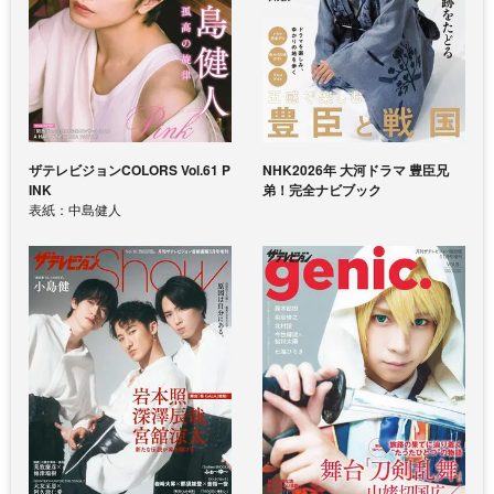
ザテレビジョンCOLORS Vol.61 P
NHK2026年 大河ドラマ 豊臣兄
INK
弟！完全ナビブック
表紙：中島健人