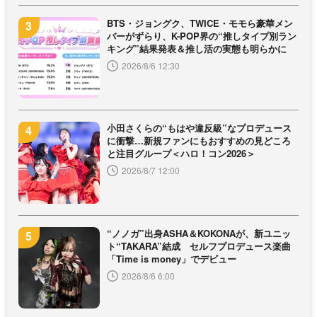
BTS・ジョングク、TWICE・モモら豪華メン
バーがずらり、K-POP界の“推しタイプ別ラン
キング”結果発表＆推し活の実態も明らかに
2026/8/6 12:30
小田さくらの“もはや違反級”なプロデュース
に衝撃…新規ファンにもおすすめの見どころ
と注目グループ＜ハロ！コン2026＞
2026/8/7 12:00
“ノノガ”出身ASHA＆KOKONAが、新ユニッ
ト“TAKARA”結成 セルフプロデュース楽曲
「Time is money」でデビュー
2026/8/6 6:00