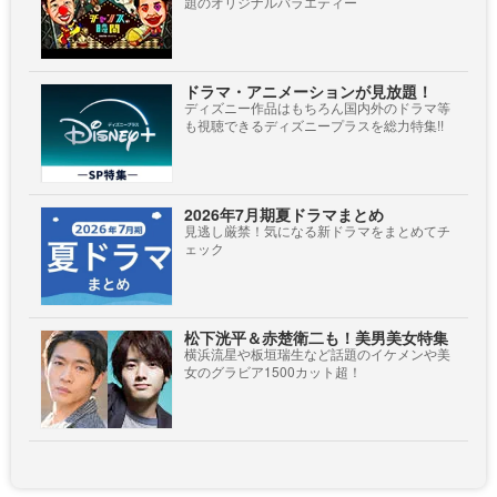
題のオリジナルバラエティー
ドラマ・アニメーションが見放題！
ディズニー作品はもちろん国内外のドラマ等
も視聴できるディズニープラスを総力特集!!
2026年7月期夏ドラマまとめ
見逃し厳禁！気になる新ドラマをまとめてチ
ェック
松下洸平＆赤楚衛二も！美男美女特集
横浜流星や板垣瑞生など話題のイケメンや美
女のグラビア1500カット超！