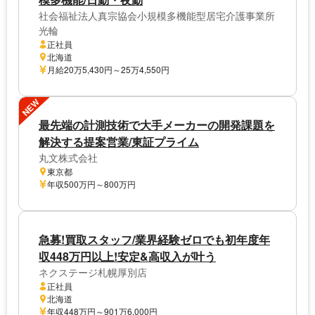
社会福祉法人真宗協会小規模多機能型居宅介護事業所
光輪
正社員
北海道
月給20万5,430円～25万4,550円
NEW
最先端の計測技術で大手メーカーの開発課題を
解決する提案営業/東証プライム
丸文株式会社
東京都
年収500万円～800万円
急募!買取スタッフ/業界経験ゼロでも初年度年
収448万円以上!安定&高収入が叶う
ネクステージ札幌厚別店
正社員
北海道
年収448万円～901万6,000円