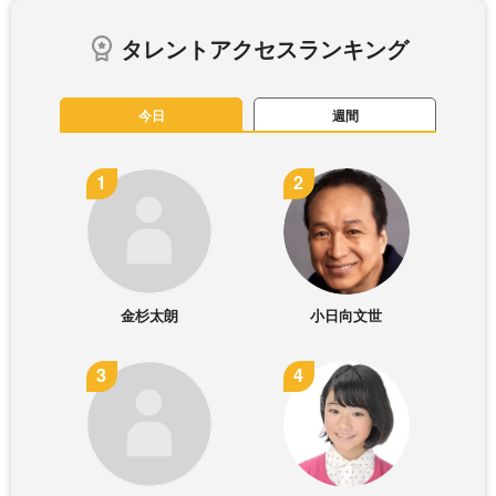
タレントアクセスランキング
今日
週間
金杉太朗
小日向文世