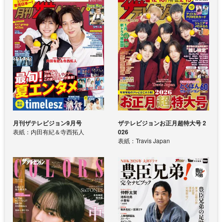
月刊ザテレビジョン9月号
ザテレビジョンお正月超特大号 2
表紙：内田有紀＆寺西拓人
026
表紙：Travis Japan