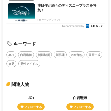
注目作が続々のディズニープラスを特
集！
PR(ザテレビジョン)
Recommended by
キーワード
JO1
⽩岩瑠姫
與那城奨
川尻蓮
⽊全翔也
⾖原⼀成
会見
男性アイドル
関連人物
JO1
白岩瑠姫