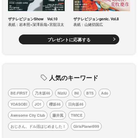
ザテレビジョンShow Vol.10
ザテレビジョンgenic. Vol.8
表紙：岩本照×深澤辰哉×宮舘涼太
表紙：山姥切国広
プレゼントに応募する
人気のキーワード
BE:FIRST
乃木坂46
NiziU
INI
BTS
Ado
YOASOBI
JO1
櫻坂46
日向坂46
Awesome City Club
藤井風
TWICE
おじさん、ドル活はじめました！
GirlsPlanet999