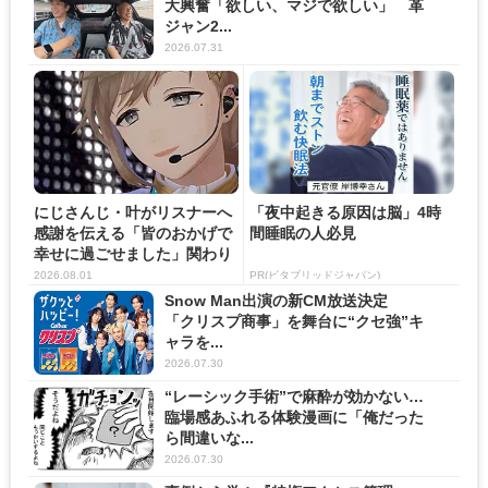
大興奮「欲しい、マジで欲しい」 革
ジャン2...
2026.07.31
にじさんじ・叶がリスナーへ
「夜中起きる原因は脳」4時
感謝を伝える「皆のおかげで
間睡眠の人必見
幸せに過ごせました」関わり
の...
2026.08.01
PR(ビタブリッドジャパン)
Snow Man出演の新CM放送決定
「クリスプ商事」を舞台に“クセ強”キ
ャラを...
2026.07.30
“レーシック手術”で麻酔が効かない…
臨場感あふれる体験漫画に「俺だった
ら間違いな...
2026.07.30