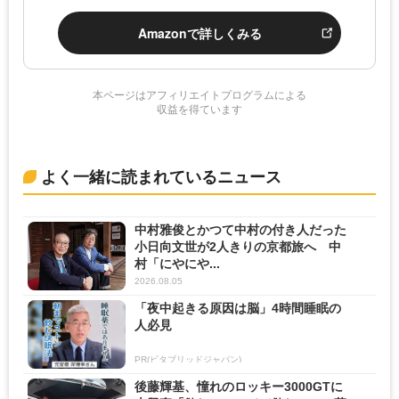
Amazonで詳しくみる
本ページはアフィリエイトプログラムによる
収益を得ています
よく一緒に読まれているニュース
中村雅俊とかつて中村の付き人だった
小日向文世が2人きりの京都旅へ 中
村「にやにや...
2026.08.05
「夜中起きる原因は脳」4時間睡眠の
人必見
PR(ビタブリッドジャパン)
後藤輝基、憧れのロッキー3000GTに