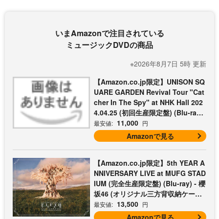
いまAmazonで注目されている
ミュージックDVDの商品
※2026年8月7日 5時 更新
【Amazon.co.jp限定】UNISON SQ
UARE GARDEN Revival Tour "Cat
cher In The Spy" at NHK Hall 202
4.04.25 (初回生産限定盤) (Blu-ray)
- UNISON SQUARE GARDEN (コッ
11,000
最安値:
円
トン巾着付)
Amazonで見る
【Amazon.co.jp限定】5th YEAR A
NNIVERSARY LIVE at MUFG STAD
IUM (完全生産限定盤) (Blu-ray) - 櫻
坂46 (オリジナル三方背収納ケース
付)
13,500
最安値:
円
Amazonで見る