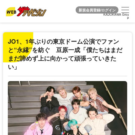
KADOKAWA Grou
KADOKAWA Grou
p
p
JO1、1年ぶりの東京ドーム公演でファン
と“永縁”を紡ぐ 豆原一成「僕たちはまだ
まだ諦めず上に向かって頑張っていきた
い」