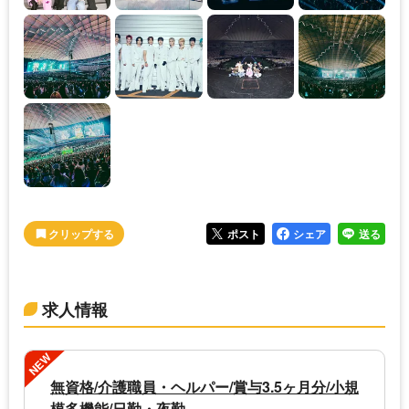
ポスト
シェア
送る
求人情報
NEW
無資格/介護職員・ヘルパー/賞与3.5ヶ月分/小規
模多機能/日勤・夜勤