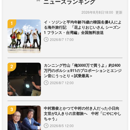
ニュースランキング
2026年8月8日18:00
イ・ソジンと平均年齢76歳の韓国名優4人によ
る海外旅行記 「花よりおじいさん シーズン
1 フランス・台湾編」全国無料放送
2026/8/7 17:00
カンニング竹山「俺3000万で買うよ」約2400
万円のポルシェ911のプロポーションとエンジ
ン音にうっとり＜試乗最高＞
2026/8/7 12:00
中村雅俊とかつて中村の付き人だった小日向
文世が2人きりの京都旅へ 中村「にやにやし
ちゃう」
2026/8/5 12:00