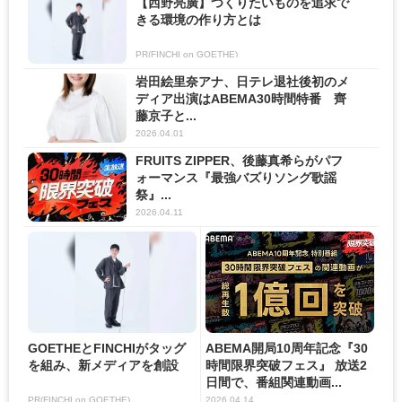
【西野亮廣】つくりたいものを追求で
きる環境の作り方とは
PR(FINCHI on GOETHE)
岩田絵里奈アナ、日テレ退社後初のメ
ディア出演はABEMA30時間特番 齊
藤京子と...
2026.04.01
FRUITS ZIPPER、後藤真希らがパフ
ォーマンス『最強バズりソング歌謡
祭』...
2026.04.11
GOETHEとFINCHIがタッグ
ABEMA開局10周年記念『30
を組み、新メディアを創設
時間限界突破フェス』 放送2
日間で、番組関連動画...
PR(FINCHI on GOETHE)
2026.04.14