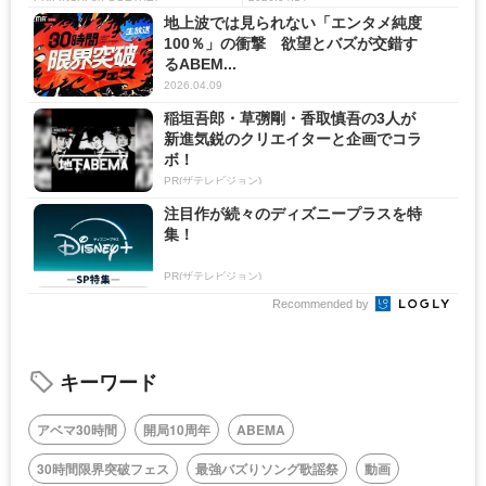
地上波では見られない「エンタメ純度
100％」の衝撃 欲望とバズが交錯す
るABEM...
2026.04.09
稲垣吾郎・草彅剛・香取慎吾の3人が
新進気鋭のクリエイターと企画でコラ
ボ！
PR(ザテレビジョン)
注目作が続々のディズニープラスを特
集！
PR(ザテレビジョン)
Recommended by
キーワード
アベマ30時間
開局10周年
ABEMA
30時間限界突破フェス
最強バズりソング歌謡祭
動画