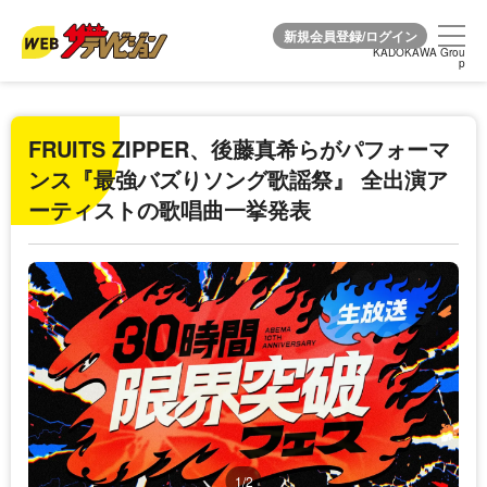
KADOKAWA Grou
KADOKAWA Grou
p
p
FRUITS ZIPPER、後藤真希らがパフォーマ
ンス『最強バズりソング歌謡祭』 全出演ア
ーティストの歌唱曲一挙発表
1/2