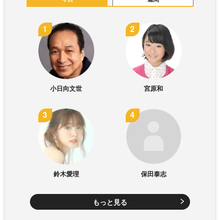
小日向文世
宮原和
鈴木愛理
保田泰志
もっと見る