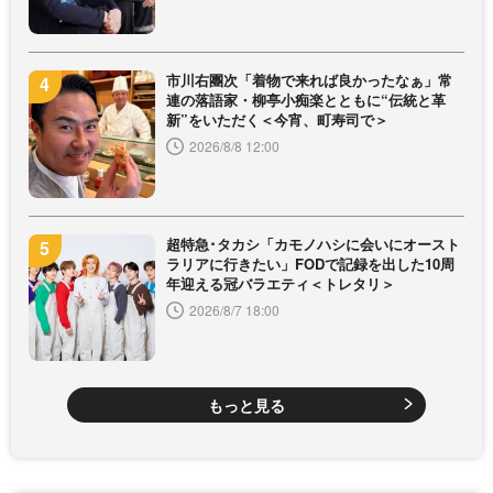
市川右團次「着物で来れば良かったなぁ」常
連の落語家・柳亭小痴楽とともに“伝統と革
新”をいただく＜今宵、町寿司で＞
2026/8/8 12:00
超特急･タカシ「カモノハシに会いにオースト
ラリアに行きたい」FODで記録を出した10周
年迎える冠バラエティ＜トレタリ＞
2026/8/7 18:00
もっと見る