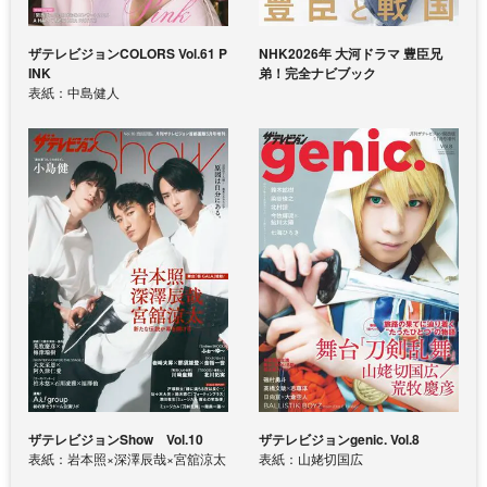
ザテレビジョンCOLORS Vol.61 P
NHK2026年 大河ドラマ 豊臣兄
INK
弟！完全ナビブック
表紙：中島健人
ザテレビジョンShow Vol.10
ザテレビジョンgenic. Vol.8
表紙：岩本照×深澤辰哉×宮舘涼太
表紙：山姥切国広