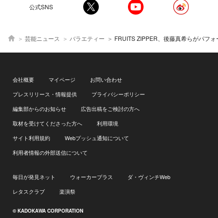
公式SNS
芸能ニュース
バラエティー
FRUITS ZIPPER、後藤真希らがパフォーマンス『最強バズりソング歌謡祭』 全出演ア
会社概要
マイページ
お問い合わせ
プレスリリース・情報提供
プライバシーポリシー
編集部からのお知らせ
広告出稿をご検討の方へ
取材を受けてくださった方へ
利用環境
サイト利用規約
Webプッシュ通知について
利用者情報の外部送信について
毎日が発見ネット
ウォーカープラス
ダ・ヴィンチWeb
レタスクラブ
楽演祭
© KADOKAWA CORPORATION