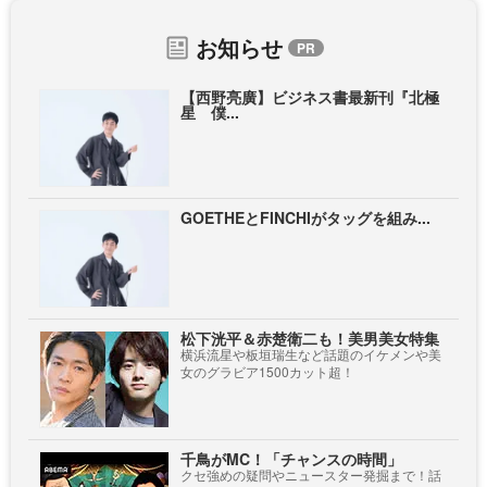
お知らせ
【西野亮廣】ビジネス書最新刊『北極
星 僕...
GOETHEとFINCHIがタッグを組み...
松下洸平＆赤楚衛二も！美男美女特集
横浜流星や板垣瑞生など話題のイケメンや美
女のグラビア1500カット超！
千鳥がMC！「チャンスの時間」
クセ強めの疑問やニュースター発掘まで！話