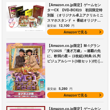
【Amazon.co.jp限定】ゲームセン
ターCX DVD-BOX23 初回限定特
別版 （オリジナル卓上アクリルミニ
スマホスタンド ＋ 番組オリジナル
マイクロファイバークロス（オレン
12,100
最安値:
円
ジ） 付） [DVD]
Amazonで見る
【Amazon.co.jp限定】M-1グラン
プリ2025 「漫才万歳」～連覇の先
に、軟弱の星～ (2枚組)(特典:2L判
ビジュアルシート(3枚セット)付) [D
VD]
5,280
最安値:
円
Amazonで見る
【Amazon.co.jp限定】ゲームセン