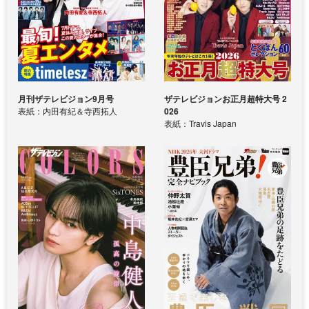
月刊ザテレビジョン9月号
ザテレビジョンお正月超特大号 2
表紙：内田有紀＆寺西拓人
026
表紙：Travis Japan