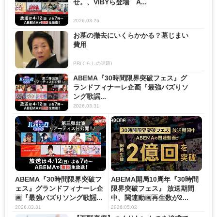
せ。、VIBYら登場 A...
2026.03.26
お墓の撤去にいくらかかる？墓じまい
費用
PR(くらしの話題)
ABEMA『30時間限界突破フェス』グ
ランドフィナーレ企画『最強バズりソ
ング歌謡...
2026.03.31
ABEMA『30時間限界突破フ
ABEMA開局10周年『30時間
ェス』グランドフィナーレ企
限界突破フェス』 放送期間
画『最強バズりソング歌謡...
中、関連動画再生数が2...
2026.03.31
2026.05.02