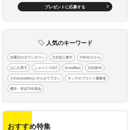
プレゼントに応募する
人気のキーワード
水曜日のダウンタウン
乃木坂工事中
TOKIOカケル
なにわ男子
しゃべくり007
SnowMan
日向坂46
それSnowManにやらせて下さい
キングオブコント優勝者
櫻井・有吉THE夜会
おすすめ特集