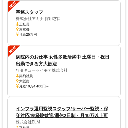
NEW
事務スタッフ
株式会社アミナ 採用窓口
正社員
東京都
月給25万円
NEW
病院内のお仕事 女性多数活躍中 土曜日・祝日
出勤できる方大歓迎
ワタキューセイモア株式会社
契約社員
大阪府
月給19万4,400円～
インフラ運用監視スタッフ/サーバー監視・保
守対応/未経験歓迎/週休2日制・月40万以上可
株式会社ELM
正社員