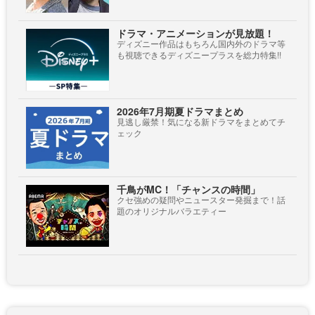
ドラマ・アニメーションが見放題！
ディズニー作品はもちろん国内外のドラマ等
も視聴できるディズニープラスを総力特集!!
2026年7月期夏ドラマまとめ
見逃し厳禁！気になる新ドラマをまとめてチ
ェック
千鳥がMC！「チャンスの時間」
クセ強めの疑問やニュースター発掘まで！話
題のオリジナルバラエティー