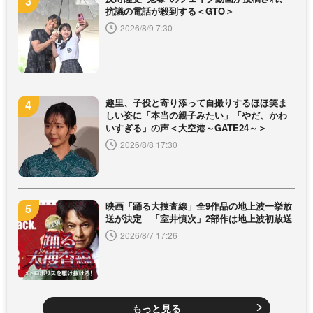
抗議の電話が殺到する＜GTO＞
2026/8/9 7:30
趣里、子役と寄り添って自撮りするほほ笑ま
しい姿に「本当の親子みたい」「やだ、かわ
いすぎる」の声＜大空港～GATE24～＞
2026/8/8 17:30
映画「踊る大捜査線」全9作品の地上波一挙放
送が決定 「室井慎次」2部作は地上波初放送
2026/8/7 17:26
もっと見る