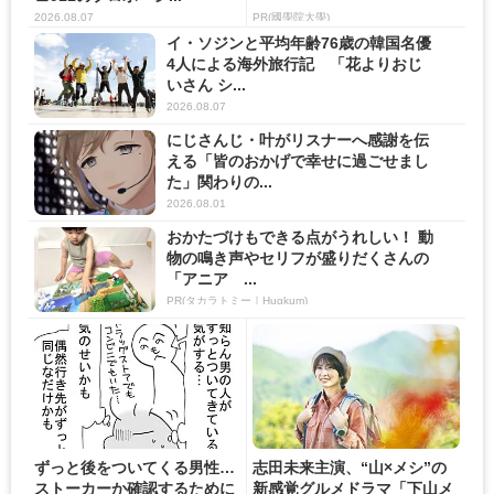
2026.08.07
PR(國學院大學)
イ・ソジンと平均年齢76歳の韓国名優
4人による海外旅行記 「花よりおじ
いさん シ...
2026.08.07
にじさんじ・叶がリスナーへ感謝を伝
える「皆のおかげで幸せに過ごせまし
た」関わりの...
2026.08.01
おかたづけもできる点がうれしい！ 動
物の鳴き声やセリフが盛りだくさんの
「アニア ...
PR(タカラトミー｜Hugkum)
ずっと後をついてくる男性…
志田未来主演、“山×メシ”の
ストーカーか確認するために
新感覚グルメドラマ「下山メ