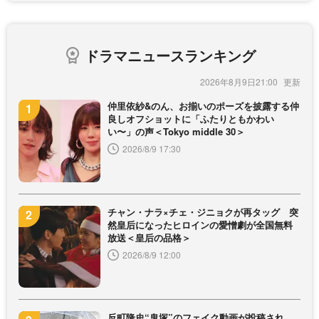
ドラマニュースランキング
2026年8月9日21:00
仲里依紗&のん、お揃いのポーズを披露する仲
良しオフショットに「ふたりともかわい
い〜」の声＜Tokyo middle 30＞
2026/8/9 17:30
チャン・ナラ×チェ・ジニョクが再タッグ 突
然皇后になったヒロインの愛憎劇が全国無料
放送＜皇后の品格＞
2026/8/9 12:00
反町隆史“鬼塚”のフェイク動画が投稿され、