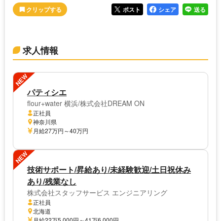
ポスト
シェア
送る
求人情報
NEW
パティシエ
flour+water 横浜/株式会社DREAM ON
正社員
神奈川県
月給27万円～40万円
NEW
技術サポート/昇給あり/未経験歓迎/土日祝休み
あり/残業なし
株式会社スタッフサービス エンジニアリング
正社員
北海道
月給22万5,000円～41万6,000円