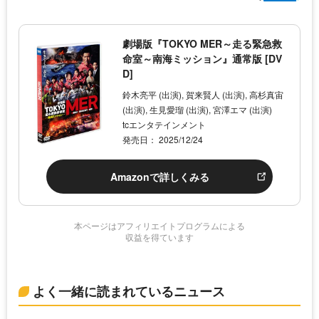
劇場版『TOKYO MER～走る緊急救
命室～南海ミッション』通常版 [DV
D]
鈴木亮平 (出演), 賀来賢人 (出演), 高杉真宙
(出演), 生見愛瑠 (出演), 宮澤エマ (出演)
tcエンタテインメント
発売日： 2025/12/24
Amazonで詳しくみる
本ページはアフィリエイトプログラムによる
収益を得ています
よく一緒に読まれているニュース