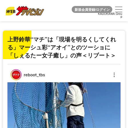
KADOKAWA Grou
KADOKAWA Grou
p
p
上野鈴華“マチ”は「現場を明るくしてくれ
る」マーシュ彩“アオイ”とのツーショに
「しぇるたー女子癒し」の声＜リブート＞