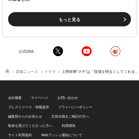
もっと見る
公式SNS
芸能ニュース
ドラマ
上野鈴華“マチ”は「現場を明るくしてくれる」マーシュ彩“アオイ”とのツーショに「しぇるたー女子癒し」の声＜
会社概要
マイページ
お問い合わせ
プレスリリース・情報提供
プライバシーポリシー
編集部からのお知らせ
広告出稿をご検討の方へ
取材を受けてくださった方へ
利用環境
サイト利用規約
Webプッシュ通知について