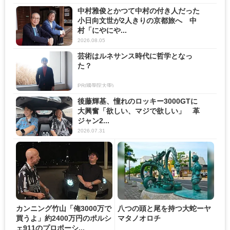
中村雅俊とかつて中村の付き人だった
小日向文世が2人きりの京都旅へ 中
村「にやにや...
2026.08.05
芸術はルネサンス時代に哲学となっ
た？
PR(國學院大學)
後藤輝基、憧れのロッキー3000GTに
大興奮「欲しい、マジで欲しい」 革
ジャン2...
2026.07.31
カンニング竹山「俺3000万で
八つの頭と尾を持つ大蛇ーヤ
買うよ」約2400万円のポルシ
マタノオロチ
ェ911のプロポーシ...