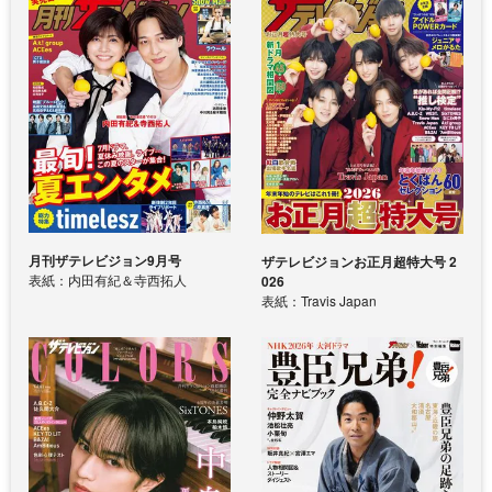
月刊ザテレビジョン9月号
ザテレビジョンお正月超特大号 2
表紙：内田有紀＆寺西拓人
026
表紙：Travis Japan