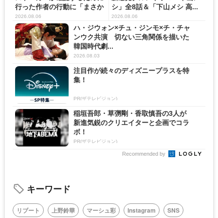
行った作者の行動に「まさか
シ」全8話＆「下山メシ 高...
の...
2026.08.06
2026.08.06
ハ・ジウォン×チュ・ジンモ×チ・チャ
ンウク共演 切ない三角関係を描いた
韓国時代劇...
2026.08.03
注目作が続々のディズニープラスを特
集！
PR(ザテレビジョン)
稲垣吾郎・草彅剛・香取慎吾の3人が
新進気鋭のクリエイターと企画でコラ
ボ！
PR(ザテレビジョン)
Recommended by
キーワード
リブート
上野鈴華
マーシュ彩
Instagram
SNS