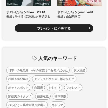
ザテレビジョンShow Vol.10
ザテレビジョンgenic. Vol.8
表紙：岩本照×深澤辰哉×宮舘涼太
表紙：山姥切国広
プレゼントに応募する
人気のキーワード
日本一の最低男 ※私の家族はニセモノだった
横浜流星
相棒 season23
クジャクのダンス、誰が見た？
ホットスポット
永瀬廉
おむすび
フォレスト
家政夫のミタゾノ
藤原竜也
橋本環奈
べらぼう～蔦重栄華乃夢噺～
冬ドラマ