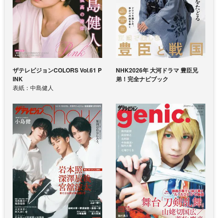
ザテレビジョンCOLORS Vol.61 P
NHK2026年 大河ドラマ 豊臣兄
INK
弟！完全ナビブック
表紙：中島健人