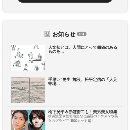
お知らせ
人文知とは、人間にとって価値のある
ものを...
手厚い“更生”施設、松平定信の「人足
寄場...
松下洸平＆赤楚衛二も！美男美女特集
横浜流星や板垣瑞生など話題のイケメンや美
女のグラビア1500カット超！