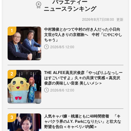
バラエティー
ニュースランキング
2026年8月7日08:00
中村雅俊とかつて中村の付き人だった小日向
文世が2人きりの京都旅へ 中村「にやにやし
ちゃう」
2026/8/5 12:00
THE ALFEE高見沢俊彦「やっぱりふなっしー
はすごいですよ」久々の共演で実感＜高見沢
俊彦の美味しい音楽 美しいメシ＞
2026/8/6 12:00
人気キャバ嬢・桃瀬ともに48時間密着 「キ
ャバクラ界のJ.Y. Parkになりたい」と壮大な
野望を告白＜キャベリバ内閣＞