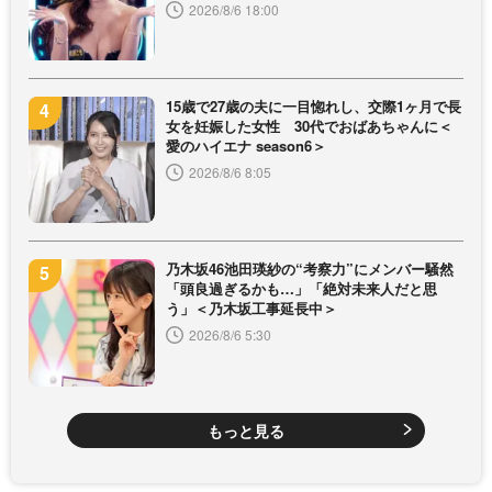
2026/8/6 18:00
15歳で27歳の夫に一目惚れし、交際1ヶ月で長
女を妊娠した女性 30代でおばあちゃんに＜
愛のハイエナ season6＞
2026/8/6 8:05
乃木坂46池田瑛紗の“考察力”にメンバー騒然
「頭良過ぎるかも…」「絶対未来人だと思
う」＜乃木坂工事延長中＞
2026/8/6 5:30
もっと見る