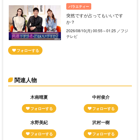
バラエティー
突然ですが占ってもいいです
か？
2026/08/10(月) 00:55～01:25 ／フジ
テレビ
関連人物
木南晴夏
中村俊介
水野美紀
沢村一樹