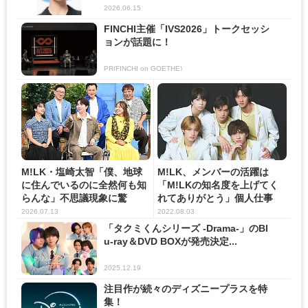
2026.06.15
FINCHI主催「IVS2026」トークセッシ
ョンが話題に！
PR(FINCHI on GOETHE)
M!LK・塩崎太智「僕、地球
M!LK、メンバーの活躍は
に住んでいるのに全然何も知
「M!LKの知名度を上げてく
らんな」不思議現象に驚
れてありがとう」個人仕事
き ...
も...
2026.07.13
2022.08.03
「タクミくんシリーズ -Drama-」のBl
u-ray＆DVD BOXが発売決定...
2025.12.19
注目作が続々のディズニープラスを特
集！