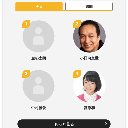
今日
週間
金杉太朗
小日向文世
中村雅俊
宮原和
もっと見る