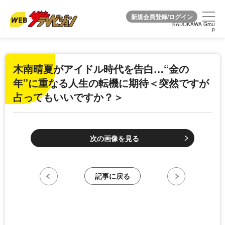
KADOKAWA Grou
KADOKAWA Grou
p
p
木南晴夏がアイドル時代を告白…“金の
年”に重なる人生の転機に期待＜突然ですが
占ってもいいですか？＞
次の画像を見る
記事に戻る