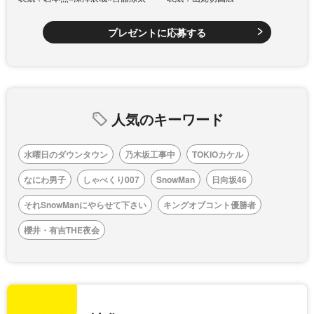
プレゼントに応募する
人気のキーワード
水曜日のダウンタウン
乃木坂工事中
TOKIOカケル
なにわ男子
しゃべくり007
SnowMan
日向坂46
それSnowManにやらせて下さい
キングオブコント優勝者
櫻井・有吉THE夜会