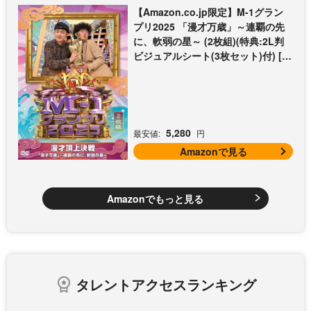
【Amazon.co.jp限定】M-1グラン
プリ2025 「漫才万歳」～連覇の先
に、軟弱の星～ (2枚組)(特典:2L判
ビジュアルシート(3枚セット)付) [D
VD]
5,280
最安値:
円
Amazonで見る
Amazonでもっと見る
タレントアクセスランキング