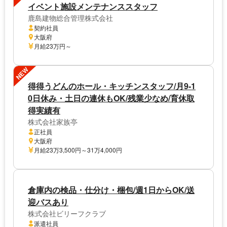
イベント施設メンテナンススタッフ
鹿島建物総合管理株式会社
契約社員
大阪府
月給23万円～
NEW
得得うどんのホール・キッチンスタッフ/月9-1
0日休み・土日の連休もOK/残業少なめ/育休取
得実績有
株式会社家族亭
正社員
大阪府
月給23万3,500円～31万4,000円
倉庫内の検品・仕分け・梱包/週1日からOK/送
迎バスあり
株式会社ビリーフクラブ
派遣社員