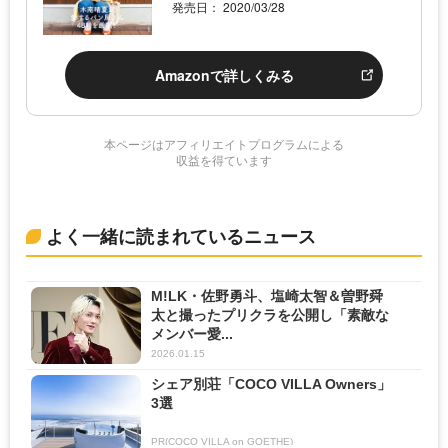
発売日： 2020/03/28
Amazonで詳しくみる
本ページはアフィリエイトプログラムによる
収益を得ています
よく一緒に読まれているニュース
M!LK・佐野勇斗、塩崎太智＆曽野舜
太と撮ったプリクラを公開し「素敵な
メンバー愛...
2026.01.15
シェア別荘「COCO VILLA Owners」
3選
PR(COCO VILLA on GOETHE)