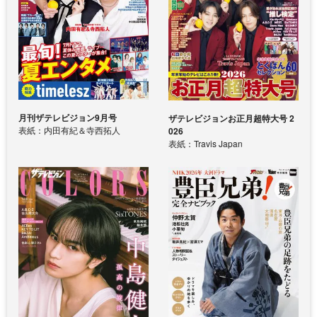
月刊ザテレビジョン9月号
ザテレビジョンお正月超特大号 2
表紙：内田有紀＆寺西拓人
026
表紙：Travis Japan