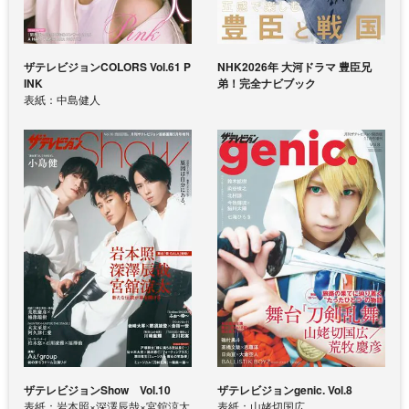
ザテレビジョンCOLORS Vol.61 P
NHK2026年 大河ドラマ 豊臣兄
INK
弟！完全ナビブック
表紙：中島健人
ザテレビジョンShow Vol.10
ザテレビジョンgenic. Vol.8
表紙：岩本照×深澤辰哉×宮舘涼太
表紙：山姥切国広