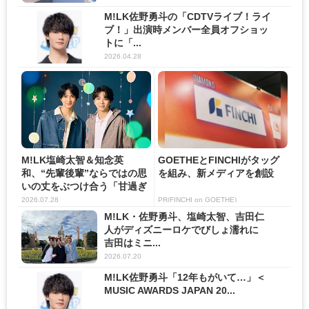
M!LK佐野勇斗の「CDTVライブ！ライ
ブ！」出演時メンバー全員オフショッ
トに「...
2026.04.28
M!LK塩崎太智＆知念英
GOETHEとFINCHIがタッグ
和、“先輩後輩”ならではの思
を組み、新メディアを創設
いの丈をぶつけ合う「甘過ぎ
だ...
2026.07.28
PR(FINCHI on GOETHE)
M!LK・佐野勇斗、塩崎太智、吉田仁
人がディズニーロケでびしょ濡れに
吉田はミニ...
2026.07.20
M!LK佐野勇斗「12年もがいて…」＜
MUSIC AWARDS JAPAN 20...