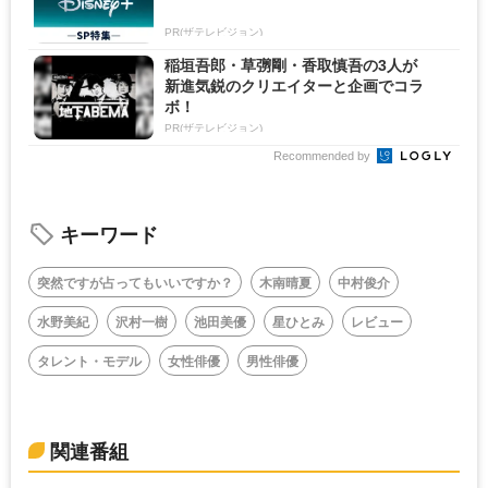
PR(ザテレビジョン)
稲垣吾郎・草彅剛・香取慎吾の3人が
新進気鋭のクリエイターと企画でコラ
ボ！
PR(ザテレビジョン)
Recommended by
キーワード
突然ですが占ってもいいですか？
木南晴夏
中村俊介
水野美紀
沢村一樹
池田美優
星ひとみ
レビュー
タレント・モデル
女性俳優
男性俳優
関連番組