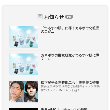
お知らせ
「つるすべ肌」に導くカネボウ化粧品
のこだ...
カネボウの酵素研究がつるすべ肌に導
く！s...
松下洸平＆赤楚衛二も！美男美女特集
横浜流星や板垣瑞生など話題のイケメンや美
女のグラビア1500カット超！
千鳥がMC！「チャンスの時間」