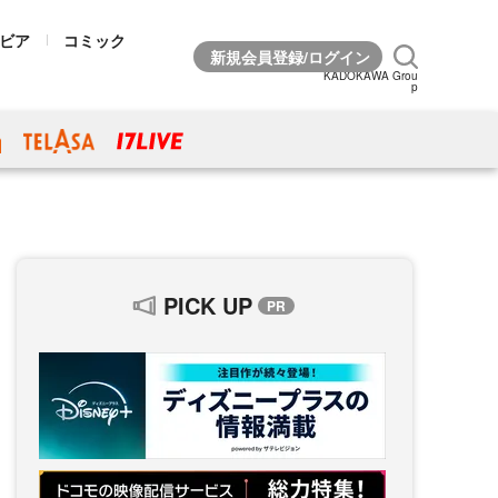
ビア
コミック
KADOKAWA Grou
p
PICK UP