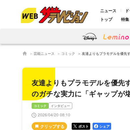
ニュース
ド
トップ
特集
芸能ニュース
コミック
友達よりもプラモデルを優先する“無気力JK”…モ
友達よりもプラモデルを優先す
のガチな実力に「ギャップが
コミック
インタビュー
2026/04/20 08:10
ポスト
シェア