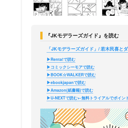
『JKモデラーズガイド』を読む
「JKモデラーズガイド」/ 若木民喜と
▶Renta!で読む
▶コミックシーモアで読む
▶BOOK☆WALKERで読む
▶ebookjapanで読む
▶Amazon(紙書籍)で読む
▶U-NEXTで読む←無料トライアルでポイント