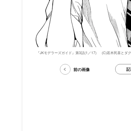
『JKモデラーズガイド』第3話(1／17)
(C)若木民喜とダ
記
前の画像