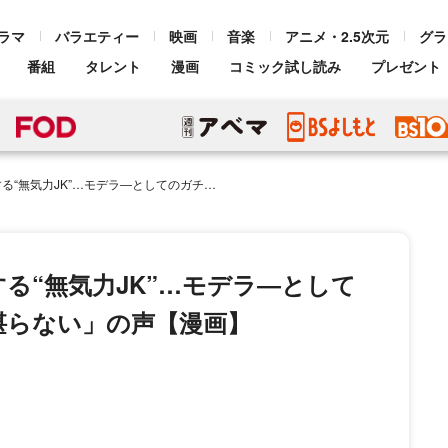
ラマ
バラエティー
映画
音楽
アニメ・2.5次元
グラ
番組
タレント
漫画
コミック試し読み
プレゼント
デラ―としてのガチな実力に「ギャップが堪らない」の声【漫画】
る“無気力JK”…モデラ―として
堪らない」の声【漫画】