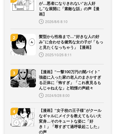
が…悪者になりきれない“お人好
し”な展開に「素敵な話」の声【漫
画】
2026/8/6 8:10
髪型から性格まで…“好きな人の好
み”に合わせる健気な女の子が「もっ
と見たくなっちゃう」【漫画】
2025/10/26 8:11
【漫画】“一撃100万円の闇バイト”
強盗に入った家の老人のまさかすぎ
る正体に「怖すぎ」「これ夜見るも
んじゃねえな」と戦慄の声続々
2024/9/28 8:00
【漫画】“女子校の王子様”がクール
なギャルにメイクを教えてもらい大
変身…そのキュートな姿に「好
き！」「尊すぎて過呼吸起こした」
の声