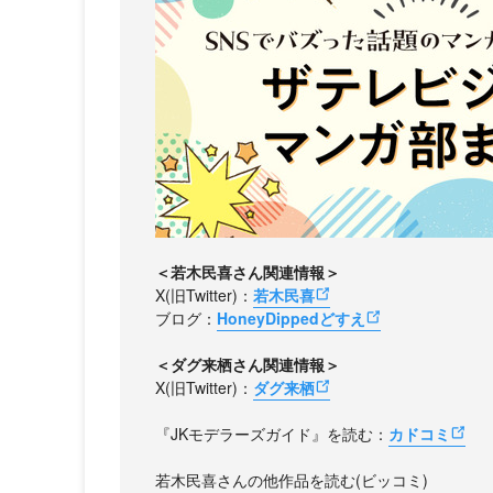
＜若木民喜さん関連情報＞
X(旧Twitter)：
若木民喜
ブログ：
HoneyDippedどすえ
＜ダグ来栖さん関連情報＞
X(旧Twitter)：
ダグ来栖
『JKモデラーズガイド』を読む：
カドコミ
若木民喜さんの他作品を読む(ビッコミ)