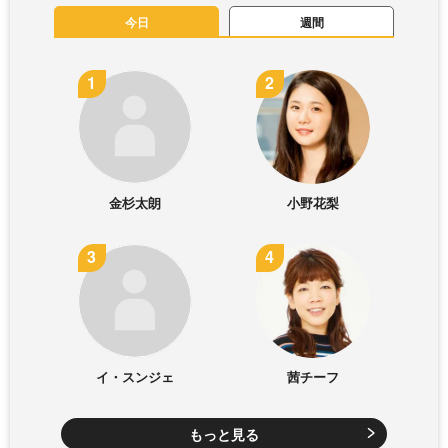
今日
週間
金杉太朗
小野花梨
イ・スンジェ
茜チーフ
もっと見る