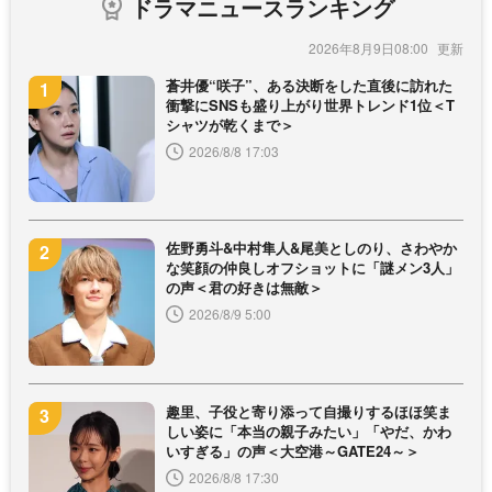
ドラマニュースランキング
2026年8月9日08:00
蒼井優“咲子”、ある決断をした直後に訪れた
衝撃にSNSも盛り上がり世界トレンド1位＜T
シャツが乾くまで＞
2026/8/8 17:03
佐野勇斗&中村隼人&尾美としのり、さわやか
な笑顔の仲良しオフショットに「謎メン3人」
の声＜君の好きは無敵＞
2026/8/9 5:00
趣里、子役と寄り添って自撮りするほほ笑ま
しい姿に「本当の親子みたい」「やだ、かわ
いすぎる」の声＜大空港～GATE24～＞
2026/8/8 17:30