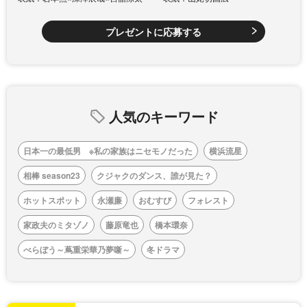
プレゼントに応募する
人気のキーワード
日本一の最低男 ※私の家族はニセモノだった
横浜流星
相棒 season23
クジャクのダンス、誰が見た？
ホットスポット
永瀬廉
おむすび
フォレスト
家政夫のミタゾノ
藤原竜也
橋本環奈
べらぼう～蔦重栄華乃夢噺～
冬ドラマ