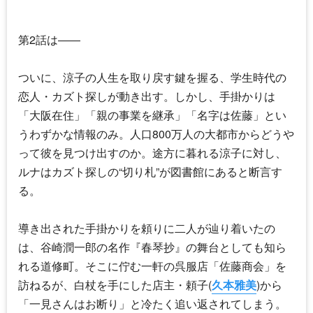
第2話は――
ついに、涼子の人生を取り戻す鍵を握る、学生時代の
恋人・カズト探しが動き出す。しかし、手掛かりは
「大阪在住」「親の事業を継承」「名字は佐藤」とい
うわずかな情報のみ。人口800万人の大都市からどうや
って彼を見つけ出すのか。途方に暮れる涼子に対し、
ルナはカズト探しの“切り札”が図書館にあると断言す
る。
導き出された手掛かりを頼りに二人が辿り着いたの
は、谷崎潤一郎の名作『春琴抄』の舞台としても知ら
れる道修町。そこに佇む一軒の呉服店「佐藤商会」を
訪ねるが、白杖を手にした店主・頼子(
久本雅美
)から
「一見さんはお断り」と冷たく追い返されてしまう。