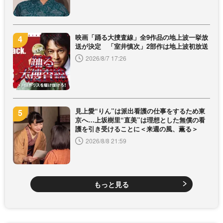
映画「踊る大捜査線」全9作品の地上波一挙放
送が決定 「室井慎次」2部作は地上波初放送
2026/8/7 17:26
見上愛“りん”は派出看護の仕事をするため東
京へ…上坂樹里“直美”は理想とした無償の看
護を引き受けることに＜来週の風、薫る＞
2026/8/8 21:59
もっと見る