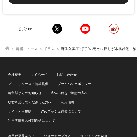
公式SNS
芸能ニュース
ドラマ
麻生久美子“涼子”の元カレ探しが本格始動 波瑠“ルナ”と手掛かりの呉服店に行くも追い返される＜月夜
会社概要
マイページ
お問い合わせ
プレスリリース・情報提供
プライバシーポリシー
編集部からのお知らせ
広告出稿をご検討の方へ
取材を受けてくださった方へ
利用環境
サイト利用規約
Webプッシュ通知について
利用者情報の外部送信について
毎日が発見ネット
ウォーカープラス
ダ・ヴィンチWeb