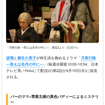
「月夜行路 ―答えは名作の中に―」第2話より
(C)日テレ
波瑠
と
麻生久美子
がW主演を務めるドラマ「
月夜行路
―答えは名作の中に―
」(毎週水曜夜10:00‐10:54、日本
テレビ系／Huluにて配信)の第2話が4月15日(水)に放送
される。
バーのママ×専業主婦の異色バディーによるミステリ
ー