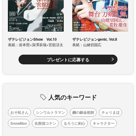
ザテレビジョンShow Vol.10
ザテレビジョンgenic. Vol.8
表紙：岩本照×深澤辰哉×宮舘涼太
表紙：山姥切国広
プレゼントに応募する
人気のキーワード
おそ松さん
シンウルトラマン
鋼の錬金術師
チェリまほ
SnowMan
名探偵コナン
るろうに剣心
キャラクター