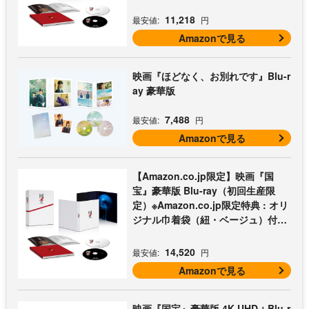
11,218
最安値:
円
Amazonで見る
映画『ほどなく、お別れです』Blu-r
ay 豪華版
7,488
最安値:
円
Amazonで見る
【Amazon.co.jp限定】映画『国
宝』豪華版 Blu-ray（初回生産限
定）※Amazon.co.jp限定特典 : オリ
ジナル巾着袋（紐・ベージュ）付き
[Blu-ray]
14,520
最安値:
円
Amazonで見る
映画『国宝』豪華版 4K UHD＋Blu-r