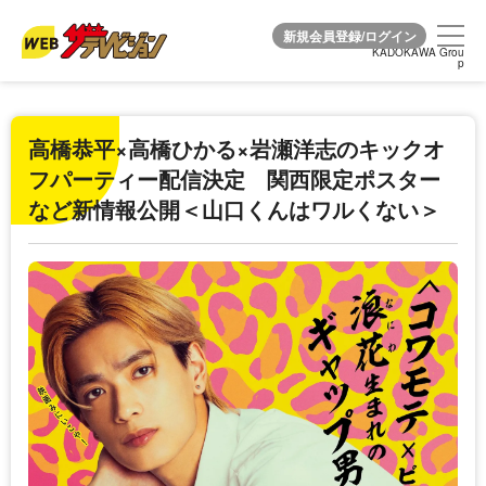
KADOKAWA Grou
KADOKAWA Grou
p
p
高橋恭平×高橋ひかる×岩瀬洋志のキックオ
フパーティー配信決定 関西限定ポスター
など新情報公開＜山口くんはワルくない＞