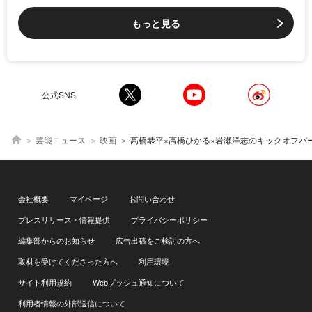
もっと見る
公式SNS
芸能ニュース
映画
高橋恭平×高橋ひかる×岩瀬洋志のキックオフパーティー配信決定 関西限定ポスターなど新情報公開＜山口くんはワルくな
会社概要
マイページ
お問い合わせ
プレスリリース・情報提供
プライバシーポリシー
編集部からのお知らせ
広告出稿をご検討の方へ
取材を受けてくださった方へ
利用環境
サイト利用規約
Webプッシュ通知について
利用者情報の外部送信について