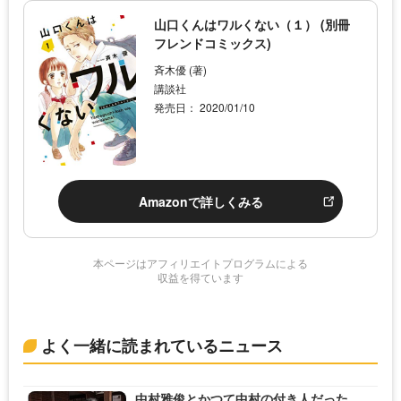
山口くんはワルくない（１） (別冊
フレンドコミックス)
斉木優 (著)
講談社
発売日： 2020/01/10
Amazonで詳しくみる
本ページはアフィリエイトプログラムによる
収益を得ています
よく一緒に読まれているニュース
中村雅俊とかつて中村の付き人だった