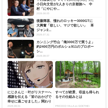
小日向文世が2人きりの京都旅へ 中
村「にやにや...
2026.08.05
後藤輝基、憧れのロッキー3000GTに
大興奮「欲しい、マジで欲しい」 革
ジャン2...
2026.07.31
カンニング竹山「俺3000万で買うよ」
約2400万円のポルシェ911のプロポー
シ...
2026.08.07
にじさんじ・叶がリスナーへ
すべてが絶景、収益も得られ
感謝を伝える「皆のおかげで
るその仕組みとは
幸せに過ごせました」関わり
の...
2026.08.01
PR(COCO VILLA on GOETHE)