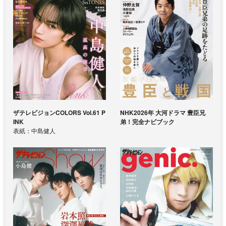
ザテレビジョンCOLORS Vol.61 P
NHK2026年 大河ドラマ 豊臣兄
INK
弟！完全ナビブック
表紙：中島健人