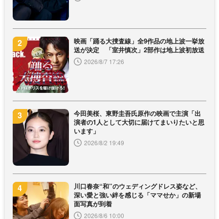
映画「踊る大捜査線」全9作品の地上波一挙放
送が決定 「室井慎次」2部作は地上波初放送
2026/8/7 17:26
今田美桜、東野圭吾氏原作の映画で主演「出
演者の1人として大切に届けてまいりたいと思
います」
2026/8/2 19:49
川口春奈“和”のウェディングドレス姿など、
深い愛と強い絆を感じる「ママせか」の新場
面写真が到着
2026/8/6 10:00