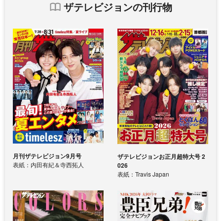
ザテレビジョンの刊行物
月刊ザテレビジョン9月号
ザテレビジョンお正月超特大号 2
表紙：内田有紀＆寺西拓人
026
表紙：Travis Japan