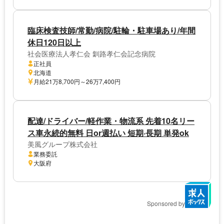
臨床検査技師/常勤/病院/駐輪・駐車場あり/年間
休日120日以上
社会医療法人孝仁会 釧路孝仁会記念病院
正社員
北海道
月給21万8,700円～26万7,400円
配達/ドライバー/軽作業・物流系 先着10名リー
ス車永続的無料 日or週払い 短期·長期 単発ok
美風グループ株式会社
業務委託
大阪府
Sponsored by