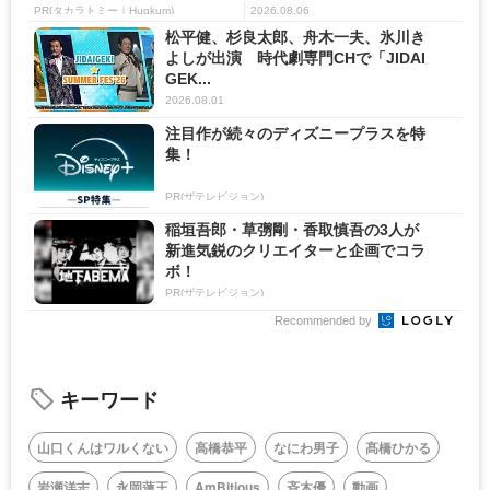
ア ...
PR(タカラトミー｜Hugkum)
2026.08.06
松平健、杉良太郎、舟木一夫、氷川き
よしが出演 時代劇専門CHで「JIDAI
GEK...
2026.08.01
注目作が続々のディズニープラスを特
集！
PR(ザテレビジョン)
稲垣吾郎・草彅剛・香取慎吾の3人が
新進気鋭のクリエイターと企画でコラ
ボ！
PR(ザテレビジョン)
Recommended by
キーワード
山口くんはワルくない
高橋恭平
なにわ男子
髙橋ひかる
岩瀬洋志
永岡蓮王
AmBitious
斉木優
動画