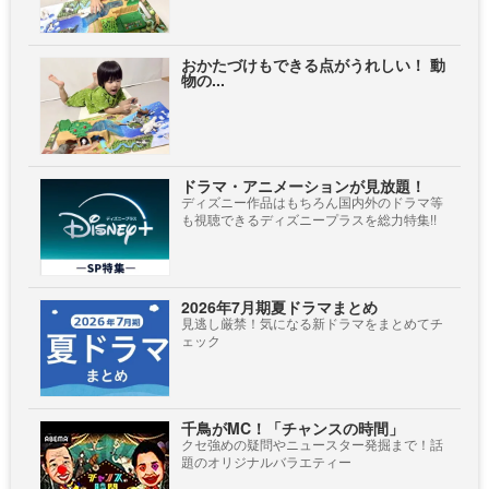
おかたづけもできる点がうれしい！ 動
物の...
ドラマ・アニメーションが見放題！
ディズニー作品はもちろん国内外のドラマ等
も視聴できるディズニープラスを総力特集!!
2026年7月期夏ドラマまとめ
見逃し厳禁！気になる新ドラマをまとめてチ
ェック
千鳥がMC！「チャンスの時間」
クセ強めの疑問やニュースター発掘まで！話
題のオリジナルバラエティー