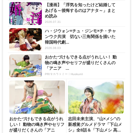
【漫画】「浮気を知ったけど結婚して
あげる～後悔するのはアナタ～」まと
め読み
2026.07.31
ハ・ジウォン×チュ・ジンモ×チ・チャ
ンウク共演 切ない三角関係を描いた
韓国時代劇...
2026.08.03
おかたづけもできる点がうれしい！ 動
物の鳴き声やセリフが盛りだくさんの
「アニア ...
PR(タカラトミー｜Hugkum)
おかたづけもできる点がうれ
志田未来主演、“山×メシ”の
しい！ 動物の鳴き声やセリフ
新感覚グルメドラマ「下山メ
が盛りだくさんの「アニ
シ」全8話＆「下山メシ 高...