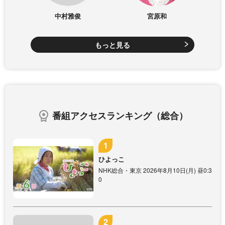
中村雅俊
宮原和
もっと見る
番組アクセスランキング（総合）
ひよっこ
NHK総合・東京 2026年8月10日(月) 昼0:3
0