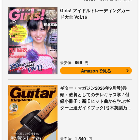
Girls! アイドルトレーディングカー
ド大全 Vol.16
869
最安値:
円
Amazonで見る
ギター・マガジン2026年9月号(巻
頭：教養としてのテレキャス学 / 付
録小冊子：新旧ヒット曲から学ぶギ
ター上達ガイドブック[弓木英梨乃の
放課後エレキ部 最終回])
1,540
最安値:
円