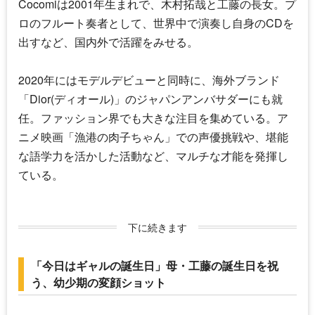
Cocomi
は2001年生まれで、木村拓哉と工藤の長女。プ
ロのフルート奏者として、世界中で演奏し自身のCDを
出すなど、国内外で活躍をみせる。
2020年にはモデルデビューと同時に、海外ブランド
「Dior(ディオール)」のジャパンアンバサダーにも就
任。ファッション界でも大きな注目を集めている。ア
ニメ映画「漁港の肉子ちゃん」での声優挑戦や、堪能
な語学力を活かした活動など、マルチな才能を発揮し
ている。
下に続きます
「今日はギャルの誕生日」母・工藤の誕生日を祝
う、幼少期の変顔ショット