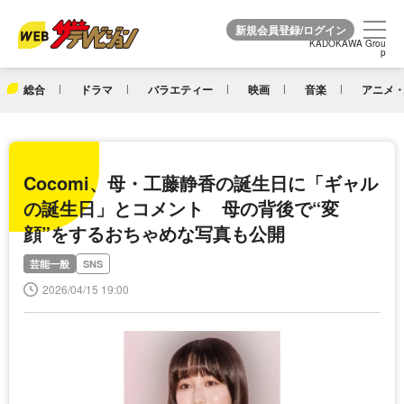
KADOKAWA Grou
KADOKAWA Grou
p
p
総合
ドラマ
バラエティー
映画
音楽
アニメ・
Cocomi、母・工藤静香の誕生日に「ギャル
の誕生日」とコメント 母の背後で“変
顔”をするおちゃめな写真も公開
芸能一般
SNS
2026/04/15 19:00