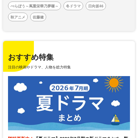
べらぼう～蔦重栄華乃夢噺～
冬ドラマ
日向坂46
秋アニメ
佐藤健
おすすめ特集
注目の映画やドラマ、人物を総力特集