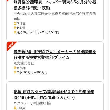
無資格/介護職員・ヘルパー/賞与3.5ヶ月分/小規
模多機能/日勤・夜勤
社会福祉法人真宗協会小規模多機能型居宅介護事業所
光輪
正社員
北海道
月給20万5,430円～25万4,550円
NEW
最先端の計測技術で大手メーカーの開発課題を
解決する提案営業/東証プライム
丸文株式会社
東京都
年収500万円～800万円
急募!買取スタッフ/業界経験ゼロでも初年度年
収448万円以上!安定&高収入が叶う
ネクステージ札幌厚別店
正社員