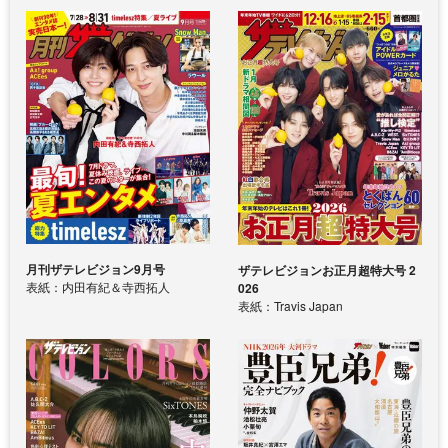
月刊ザテレビジョン9月号
ザテレビジョンお正月超特大号 2
表紙：内田有紀＆寺西拓人
026
表紙：Travis Japan