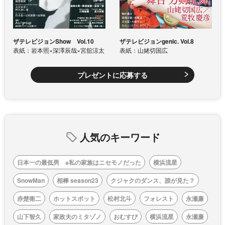
ザテレビジョンShow Vol.10
ザテレビジョンgenic. Vol.8
表紙：岩本照×深澤辰哉×宮舘涼太
表紙：山姥切国広
プレゼントに応募する
人気のキーワード
日本一の最低男 ※私の家族はニセモノだった
横浜流星
SnowMan
相棒 season23
クジャクのダンス、誰が見た？
赤楚衛二
ホットスポット
松村北斗
フォレスト
永瀬廉
山下智久
家政夫のミタゾノ
おむすび
横浜流星
永瀬廉