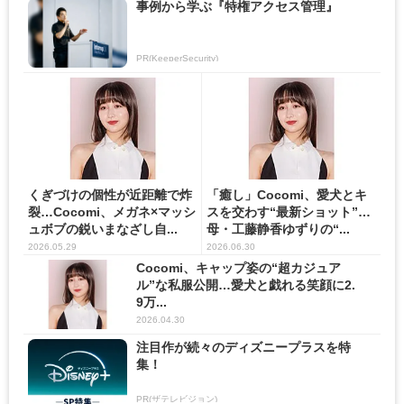
事例から学ぶ『特権アクセス管理』
PR(KeeperSecurity)
くぎづけの個性が近距離で炸
「癒し」Cocomi、愛犬とキ
裂…Cocomi、メガネ×マッシ
スを交わす“最新ショット”…
ュボブの鋭いまなざし自...
母・工藤静香ゆずりの“...
2026.05.29
2026.06.30
Cocomi、キャップ姿の“超カジュア
ル”な私服公開…愛犬と戯れる笑顔に2.
9万...
2026.04.30
注目作が続々のディズニープラスを特
集！
PR(ザテレビジョン)