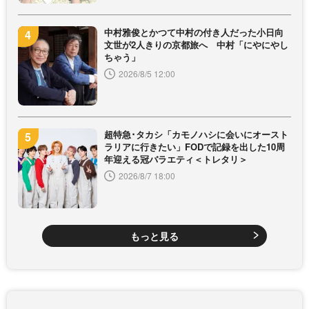
中村雅俊とかつて中村の付き人だった小日向
文世が2人きりの京都旅へ 中村「にやにやし
ちゃう」
2026/8/5 12:00
超特急･タカシ「カモノハシに会いにオースト
ラリアに行きたい」FODで記録を出した10周
年迎える冠バラエティ＜トレタリ＞
2026/8/7 18:00
もっと見る