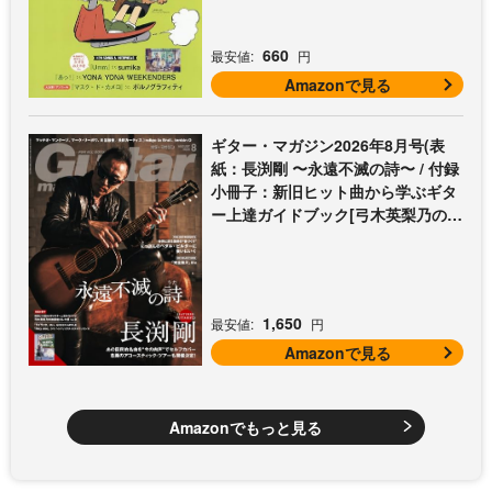
660
最安値:
円
Amazonで見る
ギター・マガジン2026年8月号(表
紙：長渕剛 〜永遠不滅の詩〜 / 付録
小冊子：新旧ヒット曲から学ぶギタ
ー上達ガイドブック[弓木英梨乃の放
課後エレキ部 Vol.9])
1,650
最安値:
円
Amazonで見る
Amazonでもっと見る