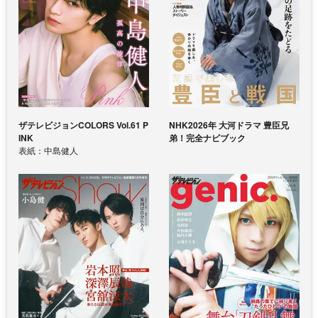
ザテレビジョンCOLORS Vol.61 P
NHK2026年 大河ドラマ 豊臣兄
INK
弟！完全ナビブック
表紙：中島健人