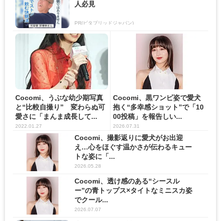
人必見
PR(ビタブリッドジャパン)
Cocomi、うぶな幼少期写真
Cocomi、黒ワンピ姿で愛犬
と“比較自撮り” 変わらぬ可
抱く“多幸感ショット”で「10
愛さに「まんま成長して...
00投稿」を報告しい...
2022.01.27
2026.07.31
Cocomi、撮影返りに愛犬がお出迎
え…心をほぐす温かさが伝わるキュー
トな姿に「...
2026.05.28
Cocomi、透け感のある“シースル
ー”の青トップス×タイトなミニスカ姿
でクール...
2026.07.07