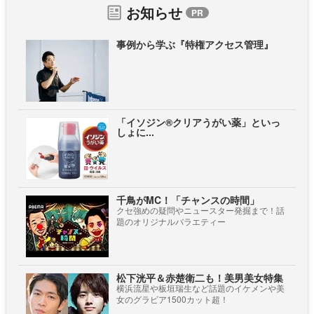
お知らせ
事例から学ぶ『特権アクセス管理』
「イソジン®クリアうがい薬」といっ
しょに...
千鳥がMC！「チャンスの時間」
クセ強めの疑問やニュースター発掘まで！話
題のオリジナルバラエティー
松下洸平＆赤楚衛二も！美男美女特集
横浜流星や板垣瑞生など話題のイケメンや美
女のグラビア1500カット超！