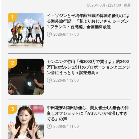
2026年8月7日21:00
イ・ソジンと平均年齢76歳の韓国名優4人によ
る海外旅行記 「花よりおじいさん シーズン
1 フランス・台湾編」全国無料放送
2026/8/7 17:00
カンニング竹山「俺3000万で買うよ」約2400
万円のポルシェ911のプロポーションとエンジ
ン音にうっとり＜試乗最高＞
2026/8/7 12:00
中田花奈&岡田紗佳ら、美女雀士4人集合の仲
良しオフショットに「かわいいが渋滞しすぎ
てる」の声
2026/8/7 11:00