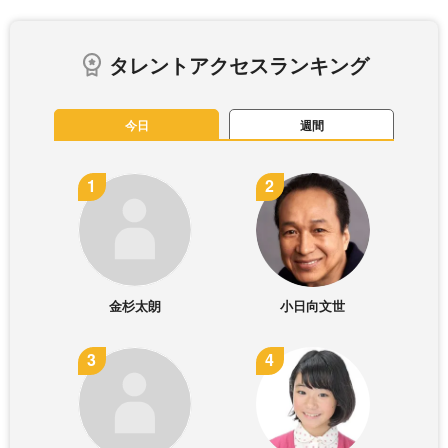
タレントアクセスランキング
今日
週間
金杉太朗
小日向文世