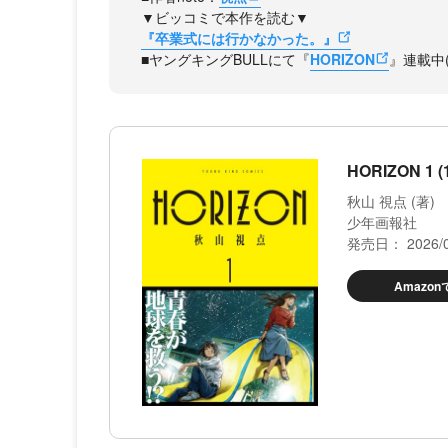
▼ビッコミで本作を読む▼
『卒業式には行かなかった。』
■ヤングキングBULLにて『
HORIZON
』連載中
HORIZON 1
秋山 視点 (著)
少年画報社
発売日： 2026/0
Amazo