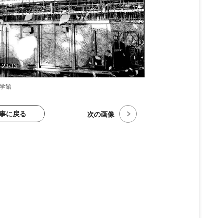
23/33
小学館
事に戻る
次の画像