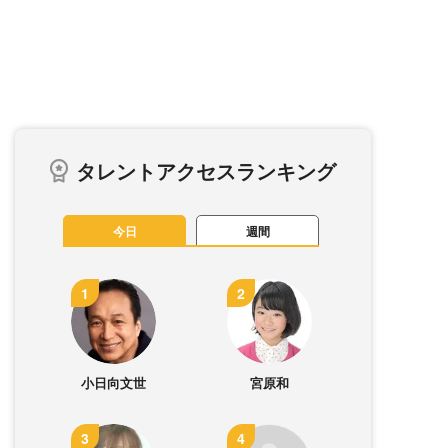
タレントアクセスランキング
今日
週間
小日向文世
宮原和