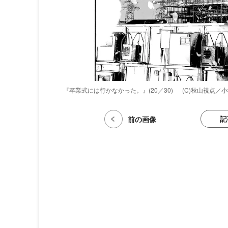
『卒業式には行かなかった。』(20／30)
(C)秋山視点／
記
前の画像