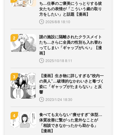
ち…仕事のご褒美にうっとりする彼
女たちの表情が「こういう歳の取り
方をしたい」と話題【漫画】
2026/8/8 18:10
謎の施設に隔離されたクラスメイト
たち…さらに全員の性別も入れ替わ
ってしまい「ギャップがいい」【漫
画】
2025/10/18 8:11
【漫画】生き物に詳しすぎる"校内一
の美人”…破壊的なかわいさと毒づく
姿に「ギャップがたまらない」と反
響
2023/1/24 18:30
食べても太らない“痩せすぎ”体型…
体質改善に繋がった意外なことが
「相談できなかったから助かる」
【漫画】