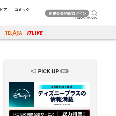
ビア
コミック
KADOKAWA Grou
p
PICK UP