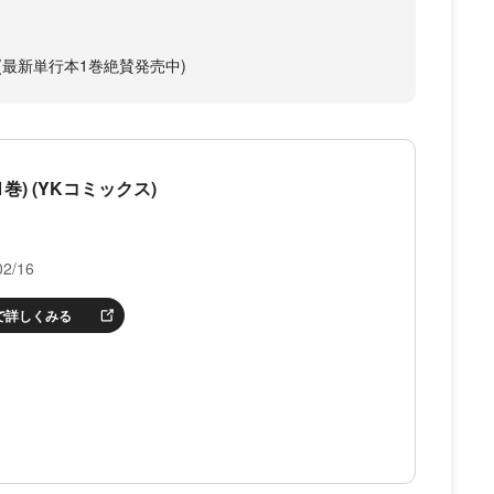
(最新単行本1巻絶賛発売中)
 (1巻) (YKコミックス)
2/16
nで詳しくみる