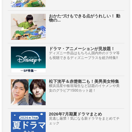
おかたづけもできる点がうれしい！ 動
物の...
ドラマ・アニメーションが見放題！
ディズニー作品はもちろん国内外のドラマ等
も視聴できるディズニープラスを総力特集!!
松下洸平＆赤楚衛二も！美男美女特集
横浜流星や板垣瑞生など話題のイケメンや美
女のグラビア1500カット超！
2026年7月期夏ドラマまとめ
見逃し厳禁！気になる新ドラマをまとめてチ
ェック