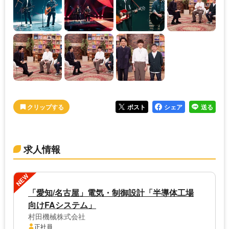
ポスト
シェア
送る
求人情報
NEW
「愛知/名古屋」電気・制御設計「半導体工場
向けFAシステム」
村田機械株式会社
正社員