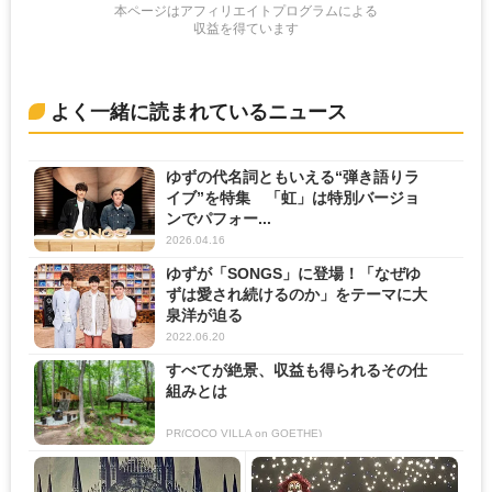
本ページはアフィリエイトプログラムによる
収益を得ています
よく一緒に読まれているニュース
ゆずの代名詞ともいえる“弾き語りラ
イブ”を特集 「虹」は特別バージョ
ンでパフォー...
2026.04.16
ゆずが「SONGS」に登場！「なぜゆ
ずは愛され続けるのか」をテーマに大
泉洋が迫る
2022.06.20
すべてが絶景、収益も得られるその仕
組みとは
PR(COCO VILLA on GOETHE)