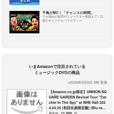
千鳥がMC！「チャンスの時間」
クセ強めの疑問やニュースター発掘まで！話
題のオリジナルバラエティー
いまAmazonで注目されている
ミュージックDVDの商品
※2026年8月6日 5時 更新
【Amazon.co.jp限定】UNISON SQ
UARE GARDEN Revival Tour "Cat
cher In The Spy" at NHK Hall 202
4.04.25 (初回生産限定盤) (Blu-ray)
- UNISON SQUARE GARDEN (コッ
11,000
最安値:
円