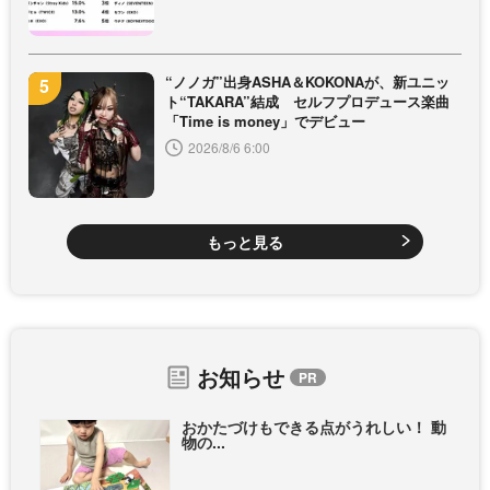
“ノノガ”出身ASHA＆KOKONAが、新ユニッ
ト“TAKARA”結成 セルフプロデュース楽曲
「Time is money」でデビュー
2026/8/6 6:00
もっと見る
お知らせ
おかたづけもできる点がうれしい！ 動
物の...