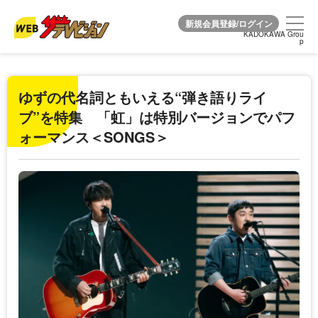
KADOKAWA Grou
KADOKAWA Grou
p
p
ゆずの代名詞ともいえる“弾き語りライ
ブ”を特集 「虹」は特別バージョンでパフ
ォーマンス＜SONGS＞