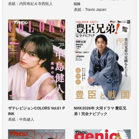
表紙：内田有紀＆寺西拓人
026
表紙：Travis Japan
ザテレビジョンCOLORS Vol.61 P
NHK2026年 大河ドラマ 豊臣兄
INK
弟！完全ナビブック
表紙：中島健人