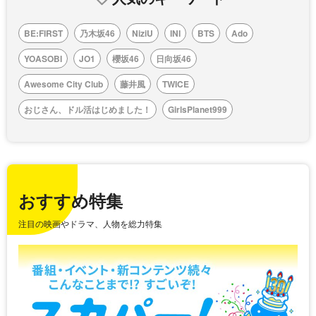
BE:FIRST
乃木坂46
NiziU
INI
BTS
Ado
YOASOBI
JO1
櫻坂46
日向坂46
Awesome City Club
藤井風
TWICE
おじさん、ドル活はじめました！
GirlsPlanet999
おすすめ特集
注目の映画やドラマ、人物を総力特集