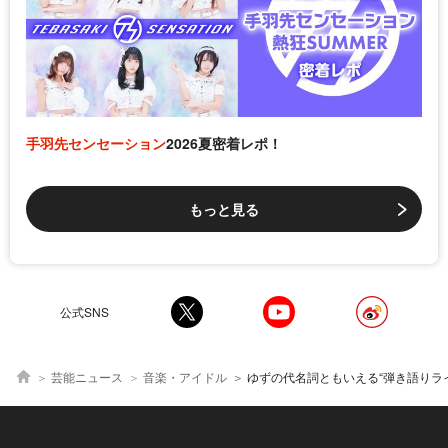
手羽先センセーション
2026夏密着レポ！
もっと見る
公式SNS
芸能ニュース
音楽・アイドル
ゆずの代名詞ともいえる“弾き語りライブ”を特集 「虹」は特別バージョンで