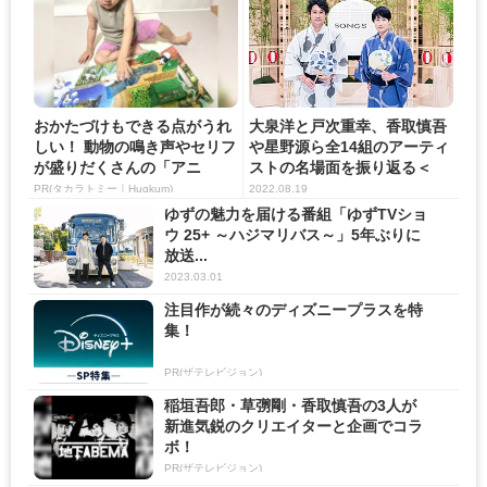
おかたづけもできる点がうれ
大泉洋と戸次重幸、香取慎吾
しい！ 動物の鳴き声やセリフ
や星野源ら全14組のアーティ
が盛りだくさんの「アニ
ストの名場面を振り返る＜
ア ...
S...
PR(タカラトミー｜Hugkum)
2022.08.19
ゆずの魅力を届ける番組「ゆずTVショ
ウ 25+ ～ハジマリバス～」5年ぶりに
放送...
2023.03.01
注目作が続々のディズニープラスを特
集！
PR(ザテレビジョン)
稲垣吾郎・草彅剛・香取慎吾の3人が
新進気鋭のクリエイターと企画でコラ
ボ！
PR(ザテレビジョン)