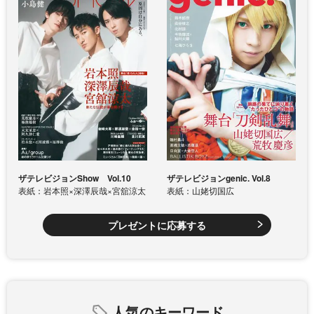
ザテレビジョンShow Vol.10
ザテレビジョンgenic. Vol.8
表紙：岩本照×深澤辰哉×宮舘涼太
表紙：山姥切国広
プレゼントに応募する
人気のキーワード