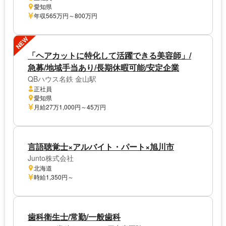
愛知県
年収565万円～800万円
NEW
「ヘアカットに特化して活躍できる美容師」/
急募/地域手当あり/長期休暇可能/安定企業
QBハウス名鉄 金山駅
正社員
愛知県
月給27万1,000円～45万円
言語聴覚士×アルバイト・パート×旭川市
Junto株式会社
北海道
時給1,350円～
歯科衛生士/常勤/一般歯科