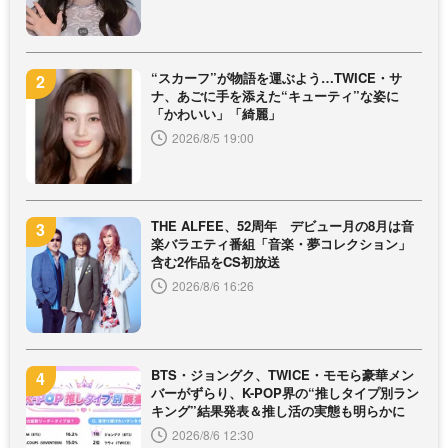
“スカーフ”が物語を運ぶよう…TWICE・サ
ナ、あごに手を添えた“キューティ”な姿に
「かわいい」「綺麗」
2026/8/5 19:00
THE ALFEE、52周年 デビュー月の8月は音
楽バラエティ番組「音楽・夢コレクション」
含む2作品をCS初放送
2026/8/6 16:26
BTS・ジョングク、TWICE・モモら豪華メン
バーがずらり、K-POP界の“推しタイプ別ラン
キング”結果発表＆推し活の実態も明らかに
2026/8/6 12:30