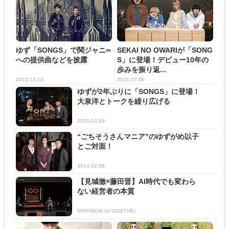
ゆず「SONGS」で関ジャニ∞
SEKAI NO OWARIが「SONG
への提供曲などを披露
S」に登場！デビュー10年の
歩みを振り返...
2015.12.12
2021.07.06
ゆずが2年ぶりに「SONGS」に登場！
大泉洋とトークを繰り広げる
2020.02.28
“ごちそうさんマニア”のゆずがめ以子
とご対面！
2014.02.06
【見城徹×藤田晋】AI時代でも変わら
ない経営者の本質
PR(FINCHI on GOETHE)