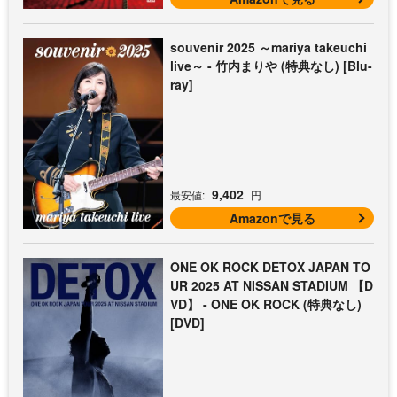
souvenir 2025 ～mariya takeuchi
live～ - 竹内まりや (特典なし) [Blu-
ray]
9,402
最安値:
円
Amazonで見る
ONE OK ROCK DETOX JAPAN TO
UR 2025 AT NISSAN STADIUM 【D
VD】 - ONE OK ROCK (特典なし)
[DVD]