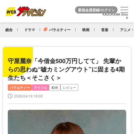
KADOKAWA Grou
KADOKAWA Grou
p
p
総合
ドラマ
バラエティー
映画
音楽
アニメ・
守屋麗奈「今借金500万円してて」 先輩か
らの思わぬ“嘘カミングアウト”に固まる4期
生たち＜そこさく＞
バラエティー
アイドル
動画
レビュー
2026/04/19 18:00