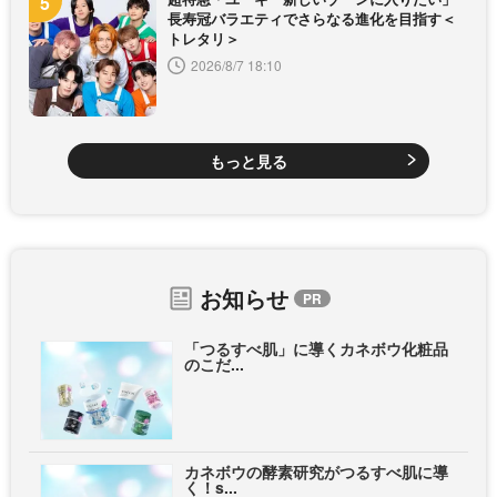
長寿冠バラエティでさらなる進化を目指す＜
トレタリ＞
2026/8/7 18:10
もっと見る
お知らせ
「つるすべ肌」に導くカネボウ化粧品
のこだ...
カネボウの酵素研究がつるすべ肌に導
く！s...