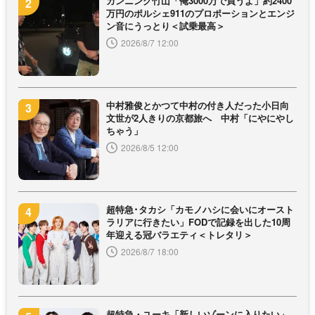
カンニング竹山「俺3000万で買うよ」約2400
万円のポルシェ911のプロポーションとエンジ
ン音にうっとり＜試乗最高＞
2026/8/7 12:00
中村雅俊とかつて中村の付き人だった小日向
文世が2人きりの京都旅へ 中村「にやにやし
ちゃう」
2026/8/5 12:00
超特急･タカシ「カモノハシに会いにオースト
ラリアに行きたい」FODで記録を出した10周
年迎える冠バラエティ＜トレタリ＞
2026/8/7 18:00
超特急・ユーキ「新しいゾーンに入りたい」