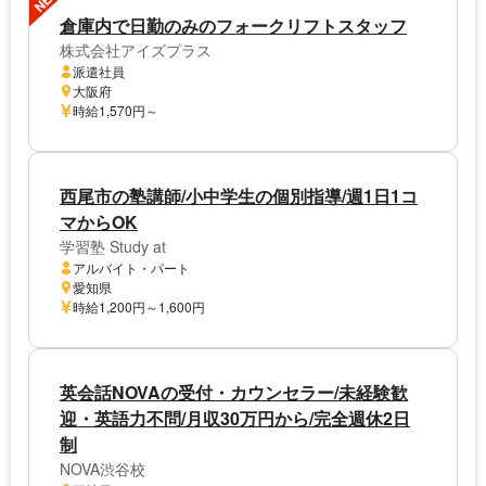
倉庫内で日勤のみのフォークリフトスタッフ
株式会社アイズプラス
派遣社員
大阪府
時給1,570円～
西尾市の塾講師/小中学生の個別指導/週1日1コ
マからOK
学習塾 Study at
アルバイト・パート
愛知県
時給1,200円～1,600円
英会話NOVAの受付・カウンセラー/未経験歓
迎・英語力不問/月収30万円から/完全週休2日
制
NOVA渋谷校