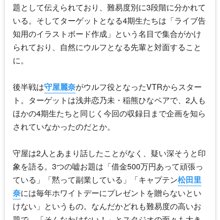
題として伝えられており、難易度別に3段階に分かれて
いる。そしてターゲットとなる4期生たちは「ライブ告
知用のイラストボード作成」という名目で集合がかけ
られており、自然にウルフとなる先輩と対面すること
に。
後半戦は
守屋麗奈
がウルフ役となったVTRからスター
ト。ターゲットは浅井恋乃未・稲熊ひなペアで、2人も
ほかの4期生たちと同じく今回の収録日まで企画を知ら
されていなかったのだとか。
守屋は2人とあまり話したことがなく、疑い深そうと印
象を語る。3つの嘘お題は「借金500万円あって頑張っ
ている」「黙って副業している」「キャプテン
松田里
奈
には毎年ホワイトデーにプレゼントを贈らないとい
けない」というもの。なんだかどれも難易度の高いお
題で、「そんなわけない！」とスタジオの面々も大き