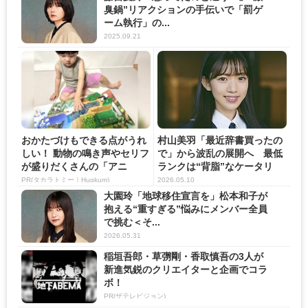
臭鍋”リアクションの手伝いで「罰ゲ
ーム執行」の...
2025.09.21
おかたづけもできる点がうれ
村山美羽「最近辞書買ったの
しい！ 動物の鳴き声やセリフ
で」から波乱の展開へ 最低
が盛りだくさんの「アニ
ランクは“背脂”なケータリ
ア ...
ン...
PR(タカラトミー｜Hugkum)
2026.05.10
大園玲「地球移住宣言を」松本和子が
抱える“重すぎる”悩みにメンバー全員
で挑む＜そ...
2026.05.31
稲垣吾郎・草彅剛・香取慎吾の3人が
新進気鋭のクリエイターと企画でコラ
ボ！
PR(ザテレビジョン)