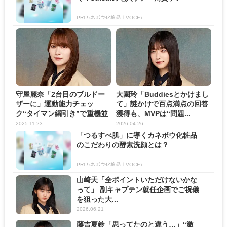
PR(カネボウ化粧品｜VOCE)
守屋麗奈「2台目のブルドー
大園玲「Buddiesとかけまし
ザーに」運動能力チェッ
て」謎かけで百点満点の回答
ク“タイマン綱引き”で重機並
獲得も、MVPは“問題...
みの...
2025.11.23
2026.04.26
「つるすべ肌」に導くカネボウ化粧品
のこだわりの酵素洗顔とは？
PR(カネボウ化粧品｜VOCE)
山崎天「全ポイントいただけないかな
って」 副キャプテン就任企画でご祝儀
を狙った大...
2026.06.21
藤吉夏鈴「思ってたのと違う…」“激