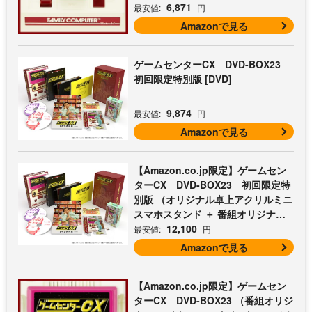
6,871
最安値:
円
Amazonで見る
ゲームセンターCX DVD-BOX23
初回限定特別版 [DVD]
9,874
最安値:
円
Amazonで見る
【Amazon.co.jp限定】ゲームセン
ターCX DVD-BOX23 初回限定特
別版 （オリジナル卓上アクリルミニ
スマホスタンド ＋ 番組オリジナル
マイクロファイバークロス（オレン
12,100
最安値:
円
ジ） 付） [DVD]
Amazonで見る
【Amazon.co.jp限定】ゲームセン
ターCX DVD-BOX23 （番組オリジ