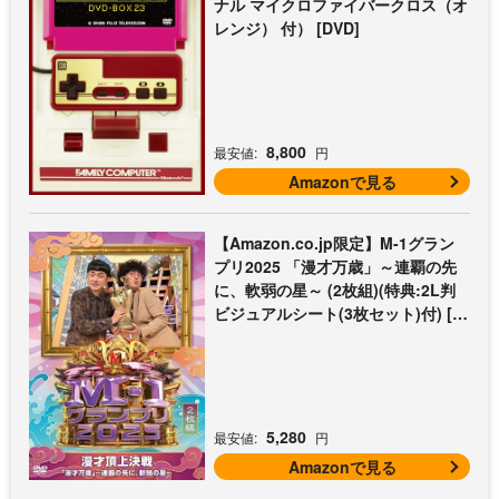
ナル マイクロファイバークロス（オ
レンジ） 付） [DVD]
8,800
最安値:
円
Amazonで見る
【Amazon.co.jp限定】M-1グラン
プリ2025 「漫才万歳」～連覇の先
に、軟弱の星～ (2枚組)(特典:2L判
ビジュアルシート(3枚セット)付) [D
VD]
5,280
最安値:
円
Amazonで見る