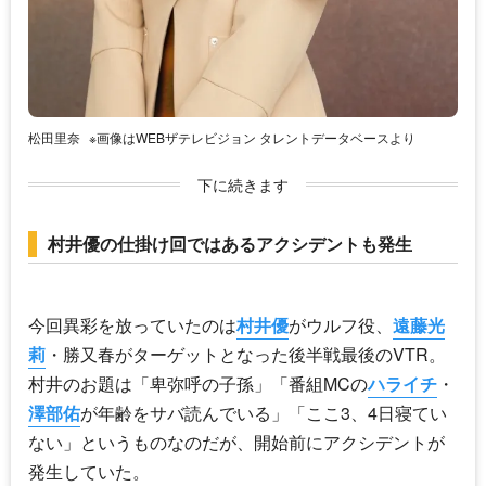
松田里奈
※画像はWEBザテレビジョン タレントデータベースより
下に続きます
村井優の仕掛け回ではあるアクシデントも発生
今回異彩を放っていたのは
村井優
がウルフ役、
遠藤光
莉
・勝又春がターゲットとなった後半戦最後のVTR。
村井のお題は「卑弥呼の子孫」「番組MCの
ハライチ
・
澤部佑
が年齢をサバ読んでいる」「ここ3、4日寝てい
ない」というものなのだが、開始前にアクシデントが
発生していた。