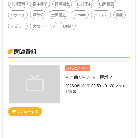
中川智尋
松本和子
目黒陽色
山川宇衣
山田桃実
ハライチ
澤部佑
土田晃之
Lemino
アイドル
動画
レビュー
女性アイドル
お笑い
関連番組
バラエティー
そこ曲がったら、櫻坂？
2026/08/10(月) 00:50～01:20 ／テレ
ビ東京