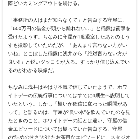
際どいカミングアウトを続ける。
「事務所の人はまだ知らなくて」と告白する守屋に、
「500万円の借金が頭から離れない…」と稲熊は衝撃を
受けたようす。ちなみに守屋が1度退室したあとのよう
すも撮影していたのだが、「あんまり言わない方がい
いね」とこぼした稲熊に浅井から「絶対言わない方が
良い!!」と鋭いツッコミが入る。すっかり信じ込んでい
るのがわかる映像だ。
ちなみに浅井はやはり本気で信じていたようで、ホワ
イトデーの伝統行事についてはすでに4期生へ説明して
いたという。しかし「疑いが確信に変わった瞬間があ
って」と語るのは、守屋が“良い水”を飲んでいたのを見
たときのこと。ホワイトデーの話とは違い、守屋の借
金エピソードについては疑っていた告白する。守屋
の“詰めの甘さ”が出たお茶目なエピソードに、スタジオ