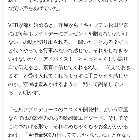
な笑い声をあげていた。
VTRが流れ始めると、守屋から「キャプテン
松田里奈
には毎年ホワイトデーにプレゼントを贈らないといけ
ない」の嘘が切り出される。「聞いたことある？ずっ
と代々やってる行事みたいな感じで、それをしなきゃ
いけないから、アドバイス！」ともっともらしい語り
口で伝えると、素直に信じてくれる2人。「伝えておき
ます」と受け入れてくれるようすに手ごたえを感じた
のか、守屋は畳みかけるように「黙って副業してい
る」と明かす。
「セルフプロデュースのコスメを開発中」という守屋
ならではの説得力のある嘘副業エピソード。そしてそ
こにつなげる形で「それにめちゃくちゃお金がかかる
わけ」「今借金500万円してて…ヤバいよね」とかなり