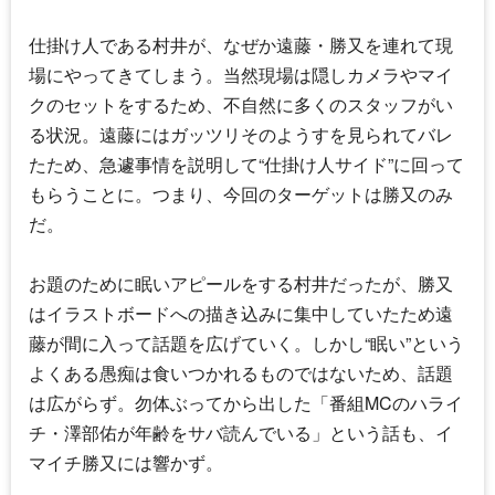
仕掛け人である村井が、なぜか遠藤・勝又を連れて現
場にやってきてしまう。当然現場は隠しカメラやマイ
クのセットをするため、不自然に多くのスタッフがい
る状況。遠藤にはガッツリそのようすを見られてバレ
たため、急遽事情を説明して“仕掛け人サイド”に回って
もらうことに。つまり、今回のターゲットは勝又のみ
だ。
お題のために眠いアピールをする村井だったが、勝又
はイラストボードへの描き込みに集中していたため遠
藤が間に入って話題を広げていく。しかし“眠い”という
よくある愚痴は食いつかれるものではないため、話題
は広がらず。勿体ぶってから出した「番組MCの
ハライ
チ
・
澤部佑
が年齢をサバ読んでいる」という話も、イ
マイチ勝又には響かず。