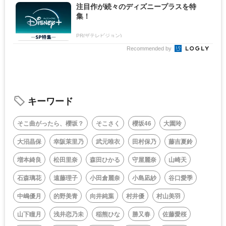
注目作が続々のディズニープラスを特
集！
PR(ザテレビジョン)
Recommended by
キーワード
そこ曲がったら、櫻坂？
そこさく
櫻坂46
大園玲
大沼晶保
幸阪茉里乃
武元唯衣
田村保乃
藤吉夏鈴
増本綺良
松田里奈
森田ひかる
守屋麗奈
山崎天
石森璃花
遠藤理子
小田倉麗奈
小島凪紗
谷口愛季
中嶋優月
的野美青
向井純葉
村井優
村山美羽
山下瞳月
浅井恋乃未
稲熊ひな
勝又春
佐藤愛桜