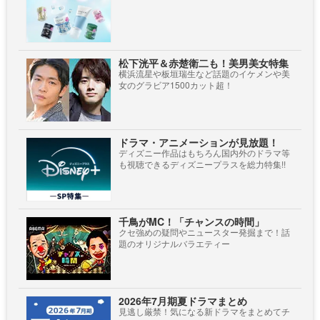
松下洸平＆赤楚衛二も！美男美女特集
横浜流星や板垣瑞生など話題のイケメンや美
女のグラビア1500カット超！
ドラマ・アニメーションが見放題！
ディズニー作品はもちろん国内外のドラマ等
も視聴できるディズニープラスを総力特集!!
千鳥がMC！「チャンスの時間」
クセ強めの疑問やニュースター発掘まで！話
題のオリジナルバラエティー
2026年7月期夏ドラマまとめ
見逃し厳禁！気になる新ドラマをまとめてチ