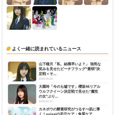
よく一緒に読まれているニュース
山下瞳月「私、結構早いよ？」 強気な
笑みを見せたビーチフラッグ"最弱”決
定戦＜そ...
2026.06.28
大園玲「今のも嘘です」櫻坂46リアル
ウルフクイーン決定戦で見せた“魔性
の女”ぶり...
2026.04.12
カネボウの酵素研究がつるすべ肌に導
く！suisaiの毛穴ケア・角質ケア