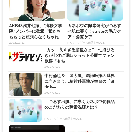
AKB48浅井七海、“滝桜女学
カネボウの酵素研究がつるす
院”メンバーに敬意「私たち
べ肌に導く！suisaiの毛穴ケ
ももっと頑張らなくちゃね...
ア・角質ケア
2022.12.11
PR(カネボウ化粧品｜VOCE)
“カッコ良すぎる彦星さま”、七海ひろ
きが七夕に運転ショット公開でファン
歓喜「もち...
2022.07.07
中村倫也＆土屋太鳳、精神医療の世界
に向き合う…精神科医院が舞台の「Sh
rink―...
2024.03.29
「つるすべ肌」に導くカネボウ化粧品
のこだわりの酵素洗顔とは？
PR(カネボウ化粧品｜VOCE)