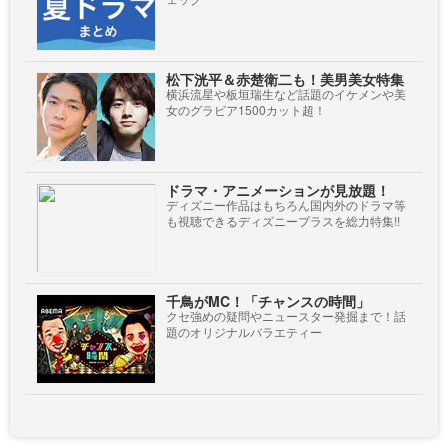
松下洸平＆赤楚衛二も！美男美女特集
横浜流星や板垣瑞生など話題のイケメンや美
女のグラビア1500カット超！
ドラマ・アニメーションが見放題！
ディズニー作品はもちろん国内外のドラマ等
も視聴できるディズニープラスを総力特集!!
千鳥がMC！「チャンスの時間」
クセ強めの疑問やニュースター発掘まで！話
題のオリジナルバラエティー