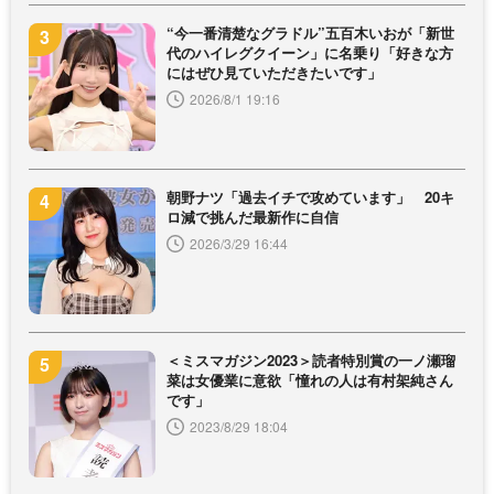
“今一番清楚なグラドル”五百木いおが「新世
代のハイレグクイーン」に名乗り「好きな方
にはぜひ見ていただきたいです」
2026/8/1 19:16
朝野ナツ「過去イチで攻めています」 20キ
ロ減で挑んだ最新作に自信
2026/3/29 16:44
＜ミスマガジン2023＞読者特別賞の一ノ瀬瑠
菜は女優業に意欲「憧れの人は有村架純さん
です」
2023/8/29 18:04