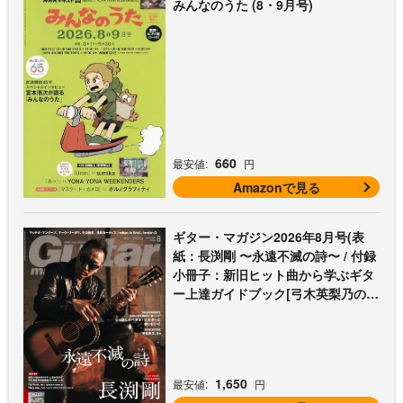
みんなのうた (8・9月号)
660
最安値:
円
Amazonで見る
ギター・マガジン2026年8月号(表
紙：長渕剛 〜永遠不滅の詩〜 / 付録
小冊子：新旧ヒット曲から学ぶギタ
ー上達ガイドブック[弓木英梨乃の放
課後エレキ部 Vol.9])
1,650
最安値:
円