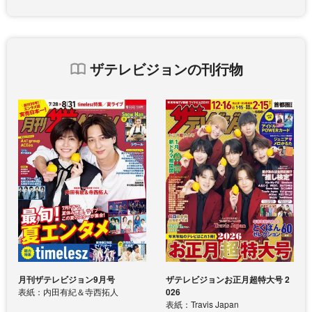
ザテレビジョンの刊行物
月刊ザテレビジョン9月号
ザテレビジョンお正月超特大号 2
表紙：内田有紀＆寺西拓人
026
表紙：Travis Japan