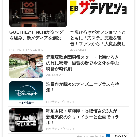
GOETHEとFINCHIがタッグ
七海ひろきがオフショットと
を組み、新メディアを創設
ともに「刀ステ」完走を報
告！ファンから「大変お美し
いで...
PR(FINCHI on GOETHE)
2022.05.16
元宝塚歌劇団男役スター・七海ひろき
の旅に密着 滋賀の歴史や文化を学ぶ
特番が時代劇...
2024.09.20
注目作が続々のディズニープラスを特
集！
PR(ザテレビジョン)
稲垣吾郎・草彅剛・香取慎吾の3人が
新進気鋭のクリエイターと企画でコラ
ボ！
PR(ザテレビジョン)
Recommended by