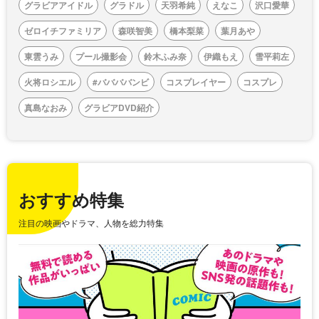
グラビアアイドル
グラドル
天羽希純
えなこ
沢口愛華
ゼロイチファミリア
森咲智美
橋本梨菜
葉月あや
東雲うみ
プール撮影会
鈴木ふみ奈
伊織もえ
雪平莉左
火将ロシエル
#ババババンビ
コスプレイヤー
コスプレ
真島なおみ
グラビアDVD紹介
おすすめ特集
注目の映画やドラマ、人物を総力特集