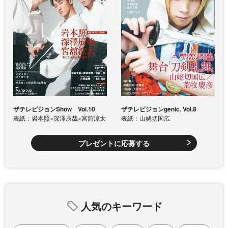
ザテレビジョンShow Vol.10
ザテレビジョンgenic. Vol.8
表紙：岩本照×深澤辰哉×宮舘涼太
表紙：山姥切国広
プレゼントに応募する
人気のキーワード