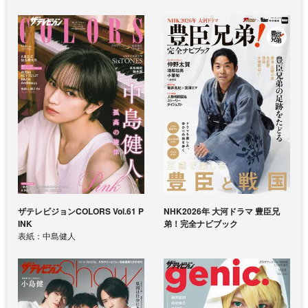
ザテレビジョンCOLORS Vol.61 P
NHK2026年 大河ドラマ 豊臣兄
INK
弟！完全ナビブック
表紙：中島健人