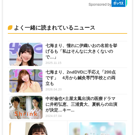
Sponsored by
よく一緒に読まれているニュース
七海まり、憧れに伊織いおの名前を挙
げるも「私はそんなに大きくないの
で…」
2025.11.15
七海まり、2ndDVDに手応え「200点
です」 4月から鍼灸専門学校との両
立も
2026.04.20
中村倫也×土屋太鳳出演の医療ドラマ
に井桁弘恵、三浦貴大、夏帆らの出演
が決定…キー...
2024.07.04