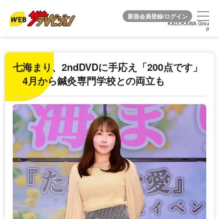
KADOKAWA Grou
KADOKAWA Grou
p
p
七海まり、2ndDVDに手応え「200点です」
4月から鍼灸専門学校との両立も