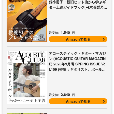
録小冊子：新旧ヒット曲から学ぶギ
ター上達ガイドブック[弓木英梨乃の
放課後エレキ部 最終回])
1,540
最安値:
円
Amazonで見る
アコースティック・ギター・マガジ
ン (ACOUSTIC GUITAR MAGAZIN
E) 2026年9月号 SPRING ISSUE Vo
l.109 (特集：ギタリスト、ポール・
マッカートニー至上主義 / 特別付録
歌本小冊子：ザ・ビートルズ〜ポー
ル・マッカートニー・アコギ名曲選)
2,640
最安値:
円
Amazonで見る