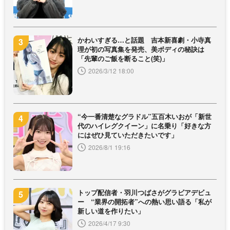
かわいすぎる…と話題 吉本新喜劇・小寺真
理が初の写真集を発売、美ボディの秘訣は
「先輩のご飯を断ること(笑)」
2026/3/12 18:00
“今一番清楚なグラドル”五百木いおが「新世
代のハイレグクイーン」に名乗り「好きな方
にはぜひ見ていただきたいです」
2026/8/1 19:16
トップ配信者・羽川つばさがグラビアデビュ
ー “業界の開拓者”への熱い思い語る「私が
新しい道を作りたい」
2026/4/17 9:30