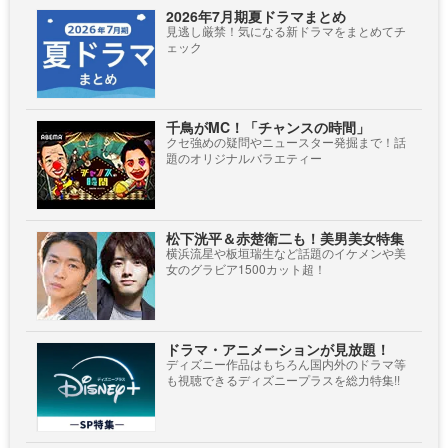
2026年7月期夏ドラマまとめ
見逃し厳禁！気になる新ドラマをまとめてチ
ェック
千鳥がMC！「チャンスの時間」
クセ強めの疑問やニュースター発掘まで！話
題のオリジナルバラエティー
松下洸平＆赤楚衛二も！美男美女特集
横浜流星や板垣瑞生など話題のイケメンや美
女のグラビア1500カット超！
ドラマ・アニメーションが見放題！
ディズニー作品はもちろん国内外のドラマ等
も視聴できるディズニープラスを総力特集!!