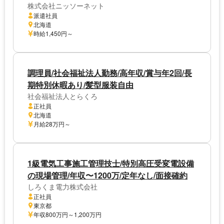
株式会社ニッソーネット
派遣社員
北海道
時給1,450円～
調理員/社会福祉法人勤務/高年収/賞与年2回/長
期特別休暇あり/髪型服装自由
社会福祉法人とらくろ
正社員
北海道
月給28万円～
1級電気工事施工管理技士/特別高圧受変電設備
の現場管理/年収〜1200万/定年なし/面接確約
しろくま電力株式会社
正社員
東京都
年収800万円～1,200万円