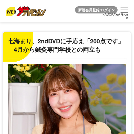
KADOKAWA Grou
KADOKAWA Grou
p
p
七海まり、2ndDVDに手応え「200点です」
4月から鍼灸専門学校との両立も