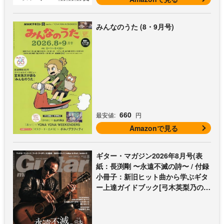
みんなのうた (8・9月号)
660
最安値:
円
Amazonで見る
ギター・マガジン2026年8月号(表
紙：長渕剛 〜永遠不滅の詩〜 / 付録
小冊子：新旧ヒット曲から学ぶギタ
ー上達ガイドブック[弓木英梨乃の放
課後エレキ部 Vol.9])