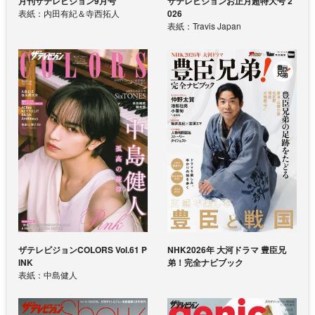
月刊ザテレビジョン9月号
ザテレビジョンお正月超特大号 2
表紙：内田有紀＆寺西拓人
026
表紙：Travis Japan
ザテレビジョンCOLORS Vol.61 P
NHK2026年 大河ドラマ 豊臣兄
INK
弟！完全ナビブック
表紙：中島健人