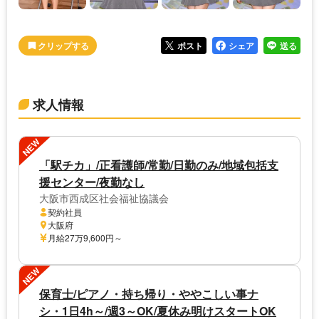
ポスト
シェア
送る
求人情報
NEW
「駅チカ」/正看護師/常勤/日勤のみ/地域包括支
援センター/夜勤なし
大阪市西成区社会福祉協議会
契約社員
大阪府
月給27万9,600円～
NEW
保育士/ピアノ・持ち帰り・ややこしい事ナ
シ・1日4h～/週3～OK/夏休み明けスタートOK