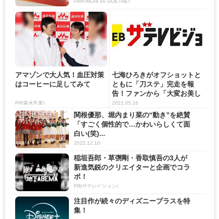
PR(FINCHI on GOETHE)
アマゾンで大人気！血圧対策
七海ひろきがオフショットと
はコーヒーに足してみて
ともに「刀ステ」完走を報
告！ファンから「大変お美し
いで...
PR(森永乳業)
2022.05.16
関根優那、堀内まり菜の“動き”を絶賛
「すごく個性的で…かわいらしくて面
白い(笑)...
2022.12.10
稲垣吾郎・草彅剛・香取慎吾の3人が
新進気鋭のクリエイターと企画でコラ
ボ！
PR(ザテレビジョン)
注目作が続々のディズニープラスを特
集！