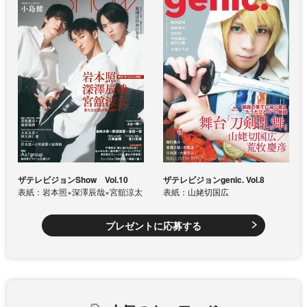
ザテレビジョンShow Vol.10
ザテレビジョンgenic. Vol.8
表紙：岩本照×深澤辰哉×宮舘涼太
表紙：山姥切国広
プレゼントに応募する