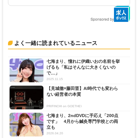
Sponsored by
よく一緒に読まれているニュース
七海まり、憧れに伊織いおの名前を挙
げるも「私はそんなに大きくないの
で…」
2025.11.15
【見城徹×藤田晋】AI時代でも変わら
ない経営者の本質
PR(FINCHI on GOETHE)
七海まり、2ndDVDに手応え「200点
です」 4月から鍼灸専門学校との両
立も
2026.04.20