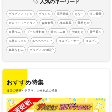
人気のキーワード
グラビアアイドル
グラドル
天羽希純
えなこ
沢口愛華
ゼロイチファミリア
森咲智美
橋本梨菜
葉月あや
東雲うみ
プール撮影会
鈴木ふみ奈
伊織もえ
雪平莉左
火将ロシエル
#ババババンビ
コスプレイヤー
コスプレ
真島なおみ
グラビアDVD紹介
おすすめ特集
注目の映画やドラマ、人物を総力特集