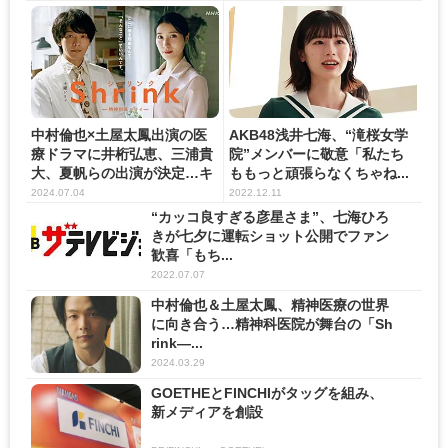
中村倫也×土屋太鳳出演の医
AKB48浅井七海、“滝桜女学
療ドラマに井桁弘恵、三浦貴
院”メンバーに敬意「私たち
大、夏帆らの出演が決定…キ
ももっと頑張らなくちゃね...
ー...
2024.07.04
2022.12.11
“カッコ良すぎる彦星さま”、七海ひろ
きが七夕に運転ショット公開でファン
歓喜「もち...
2022.07.07
中村倫也＆土屋太鳳、精神医療の世界
に向き合う…精神科医院が舞台の「Sh
rink―...
2024.03.29
GOETHEとFINCHIがタッグを組み、
新メディアを創設