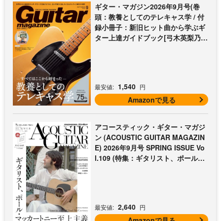
ギター・マガジン2026年9月号(巻
頭：教養としてのテレキャス学 / 付
録小冊子：新旧ヒット曲から学ぶギ
ター上達ガイドブック[弓木英梨乃の
放課後エレキ部 最終回])
1,540
最安値:
円
Amazonで見る
アコースティック・ギター・マガジ
ン (ACOUSTIC GUITAR MAGAZIN
E) 2026年9月号 SPRING ISSUE Vo
l.109 (特集：ギタリスト、ポール・
マッカートニー至上主義 / 特別付録
歌本小冊子：ザ・ビートルズ〜ポー
ル・マッカートニー・アコギ名曲選)
2,640
最安値:
円
Amazonで見る