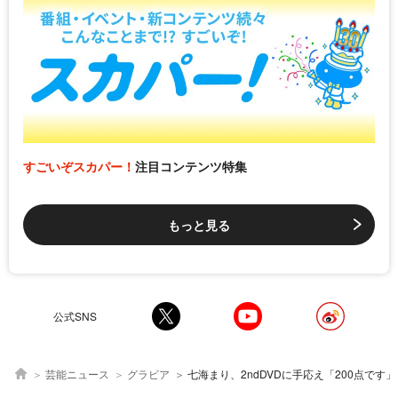
すごいぞスカパー！
注目コンテンツ特集
もっと見る
公式SNS
芸能ニュース
グラビア
七海まり、2ndDVDに手応え「200点です」 4月から鍼灸専門学校