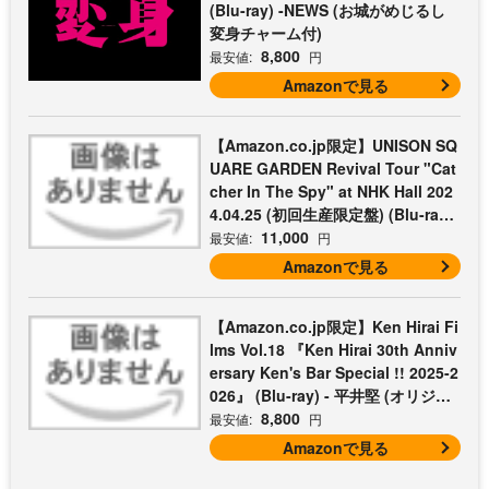
(Blu-ray) -NEWS (お城がめじるし
変身チャーム付)
8,800
最安値:
円
Amazonで見る
【Amazon.co.jp限定】UNISON SQ
UARE GARDEN Revival Tour "Cat
cher In The Spy" at NHK Hall 202
4.04.25 (初回生産限定盤) (Blu-ray)
- UNISON SQUARE GARDEN (コッ
11,000
最安値:
円
トン巾着付)
Amazonで見る
【Amazon.co.jp限定】Ken Hirai Fi
lms Vol.18 『Ken Hirai 30th Anniv
ersary Ken's Bar Special !! 2025-2
026』 (Blu-ray) - 平井堅 (オリジナ
ルライブフォトシートセット3枚組
8,800
最安値:
円
付)
Amazonで見る