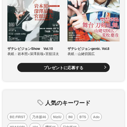
ザテレビジョンShow Vol.10
ザテレビジョンgenic. Vol.8
表紙：岩本照×深澤辰哉×宮舘涼太
表紙：山姥切国広
プレゼントに応募する
人気のキーワード
BE:FIRST
乃木坂46
NiziU
INI
BTS
Ado
YOASOBI
JO1
櫻坂46
日向坂46