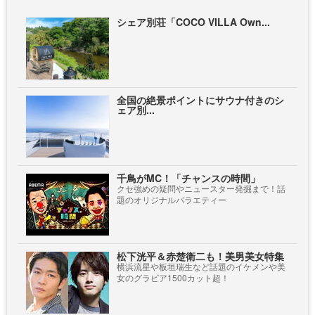
シェア別荘「COCO VILLA Own...
全国の絶景ポイントにサウナ付きのシ
ェア別...
千鳥がMC！「チャンスの時間」
クセ強めの疑問やニュースター発掘まで！話
題のオリジナルバラエティー
松下洸平＆赤楚衛二も！美男美女特集
横浜流星や板垣瑞生など話題のイケメンや美
女のグラビア1500カット超！