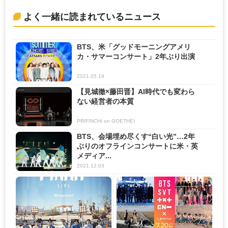
よく一緒に読まれているニュース
BTS、米「グッドモーニングアメリ
カ・サマーコンサート」2年ぶり出演
2021.05.19
【見城徹×藤田晋】AI時代でも変わら
ない経営者の本質
PR(FINCHI on GOETHE)
BTS、会場埋め尽くす“白い光”…2年
ぶりのオフラインコンサートに米・英
メディア...
2021.12.03