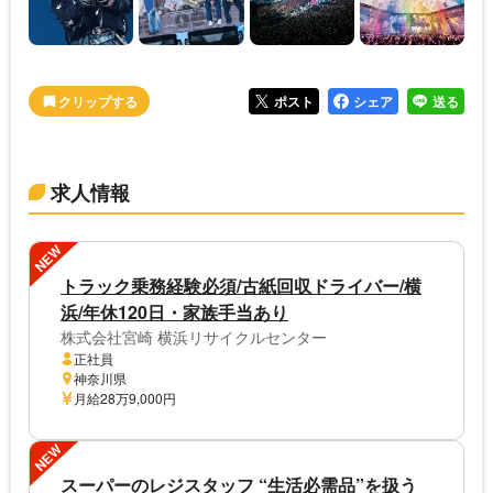
ポスト
シェア
送る
求人情報
NEW
トラック乗務経験必須/古紙回収ドライバー/横
浜/年休120日・家族手当あり
株式会社宮崎 横浜リサイクルセンター
正社員
神奈川県
月給28万9,000円
NEW
スーパーのレジスタッフ “生活必需品”を扱う