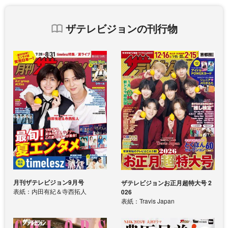
ザテレビジョンの刊行物
月刊ザテレビジョン9月号
ザテレビジョンお正月超特大号 2
表紙：内田有紀＆寺西拓人
026
表紙：Travis Japan