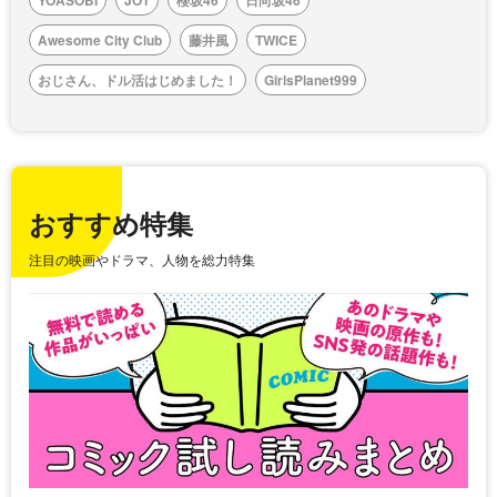
Awesome City Club
藤井風
TWICE
おじさん、ドル活はじめました！
GirlsPlanet999
おすすめ特集
注目の映画やドラマ、人物を総力特集