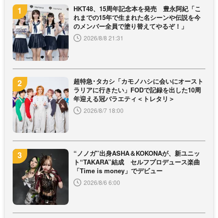
HKT48、15周年記念本を発売 豊永阿紀「こ
れまでの15年で生まれた名シーンや伝説を今
のメンバー全員で塗り替えてやるぞ！」
2026/8/8 21:31
超特急･タカシ「カモノハシに会いにオースト
ラリアに行きたい」FODで記録を出した10周
年迎える冠バラエティ＜トレタリ＞
2026/8/7 18:00
“ノノガ”出身ASHA＆KOKONAが、新ユニッ
ト“TAKARA”結成 セルフプロデュース楽曲
「Time is money」でデビュー
2026/8/6 6:00