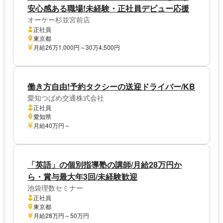
安心感ある職場!未経験・正社員デビュー応援
オーケー杉並宮前店
正社員
東京都
月給26万1,000円～30万4,500円
働き方自由!予約タクシーの送迎ドライバー/KB
愛知つばめ交通株式会社
正社員
愛知県
月給40万円～
「英語」の個別指導塾の講師/月給28万円か
ら・賞与最大年3回/未経験歓迎
池袋理数セミナー
正社員
東京都
月給28万円～50万円