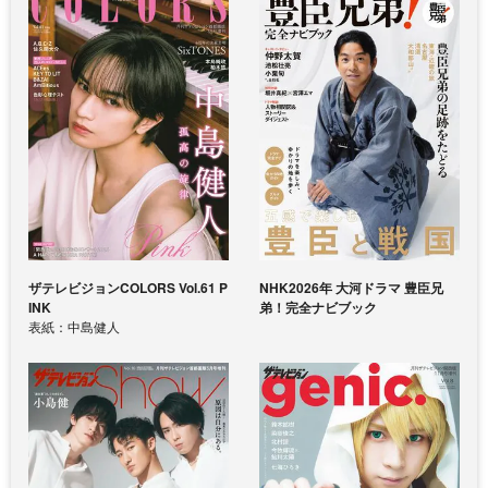
ザテレビジョンCOLORS Vol.61 P
NHK2026年 大河ドラマ 豊臣兄
INK
弟！完全ナビブック
表紙：中島健人