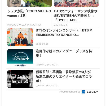
シェア別荘「COCO VILLA O
BTSのパフォーマンス映像や
wners」3選
SEVENTEENの初映画も…
「HYBE LABEL...
PR(COCO VILLA on GOETHE)
2024.07.23
BTSのオンラインコンサート「BTS P
ERMISSION TO DANCE O...
2021.09.15
注目作が続々のディズニープラスを特
集！
PR(ザテレビジョン)
稲垣吾郎・草彅剛・香取慎吾の3人が
新進気鋭のクリエイターと企画でコラ
ボ！
PR(ザテレビジョン)
Recommended by