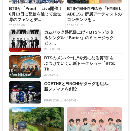
BTSが「Proof」 Live開催！
BTSやENHYPENら「HYBE L
6月13日に配信を通じて全世
ABELS」所属アーティストの
界のファンとデ...
コンテンツを...
2022.06.09
2024.07.17
カムバック熱気爆上げ＜BTS＞デジタ
ルシングル「Butter」のミュージック
ビデ...
2021.05.19
BTSのメンバーに“今気になる質問”を
ぶつけていく…新トークショー「BTS:
Th...
2026.04.27
GOETHEとFINCHIがタッグを組み、
新メディアを創設
PR(FINCHI on GOETHE)