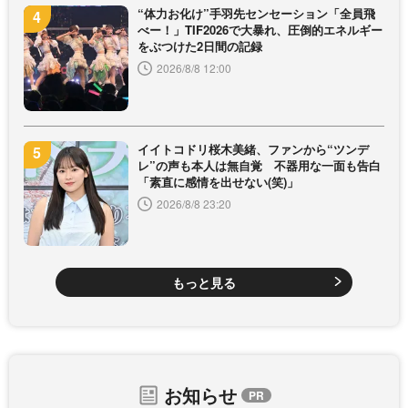
“体力お化け”手羽先センセーション「全員飛
べー！」TIF2026で大暴れ、圧倒的エネルギー
をぶつけた2日間の記録
2026/8/8 12:00
イイトコドリ桜木美緒、ファンから“ツンデ
レ”の声も本人は無自覚 不器用な一面も告白
「素直に感情を出せない(笑)」
2026/8/8 23:20
もっと見る
お知らせ