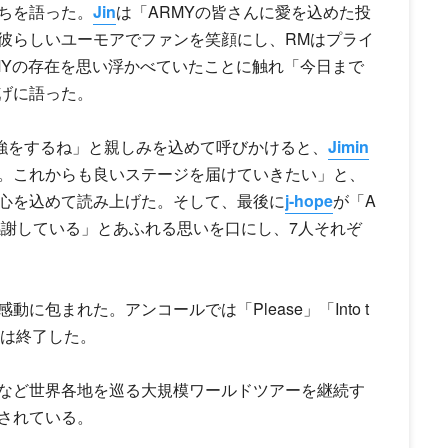
ちを語った。
Jin
は「A
RM
Yの皆さんに愛を込めた投
彼らしいユーモアでファンを笑顔にし、
RM
はプライ
M
Yの存在を思い浮かべていたことに触れ「今日まで
げに語った。
強をするね」と親しみを込めて呼びかけると、
Jimin
。これからも良いステージを届けていきたい」と、
心を込めて読み上げた。そして、最後に
j-hope
が「A
感謝している」とあふれる思いを口にし、7人それぞ
包まれた。アンコールでは「Please」「Into t
演は終了した。
アなど世界各地を巡る大規模ワールドツアーを継続す
されている。