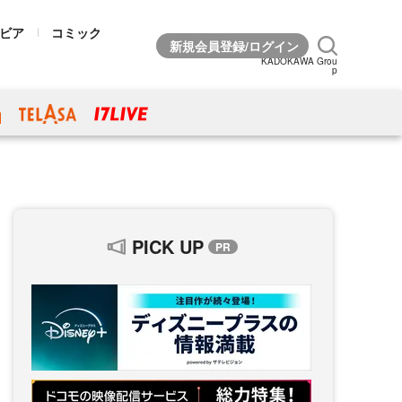
ビア
コミック
KADOKAWA Grou
p
PICK UP