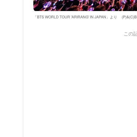
「BTS WORLD TOUR 'ARIRANG' IN JAPAN」より
(P)&(C)
この