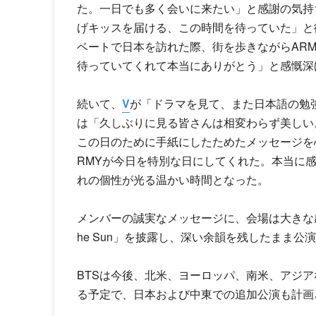
た。一日でも多く会いに来たい」と感謝の気持
げキッスを届ける、この時間を待っていた」と
ベートで日本を訪れた際、街を歩きながらA
R
待っていてくれて本当にありがとう」と感慨深
続いて、
V
が「ドラマを見て、また日本語の勉
は「久しぶりに見る皆さんは相変わらず美しい
この日のために手紙にしたためたメッセージを
RM
Yが今日を特別な日にしてくれた。本当に
れの個性が光る温かい時間となった。
メンバーの誠実なメッセージに、会場は大きな感動に
he Sun」を披露し、深い余韻を残したまま公
BTSは今後、北米、ヨーロッパ、南米、アジ
る予定で、日本および中東での追加公演も計画