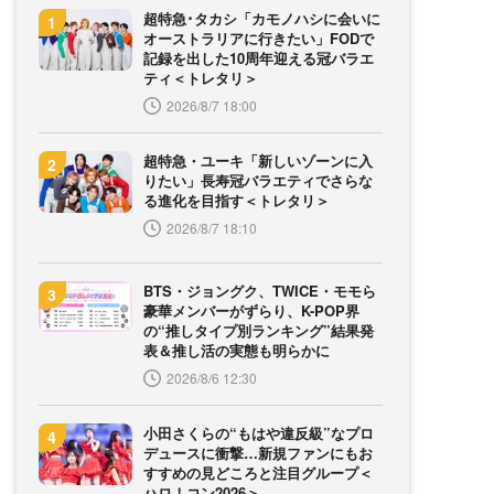
超特急･タカシ「カモノハシに会いに
オーストラリアに行きたい」FODで
記録を出した10周年迎える冠バラエ
ティ＜トレタリ＞
2026/8/7 18:00
超特急・ユーキ「新しいゾーンに入
りたい」長寿冠バラエティでさらな
る進化を目指す＜トレタリ＞
2026/8/7 18:10
BTS・ジョングク、TWICE・モモら
豪華メンバーがずらり、K-POP界
の“推しタイプ別ランキング”結果発
表＆推し活の実態も明らかに
2026/8/6 12:30
小田さくらの“もはや違反級”なプロ
デュースに衝撃…新規ファンにもお
すすめの見どころと注目グループ＜
ハロ！コン2026＞