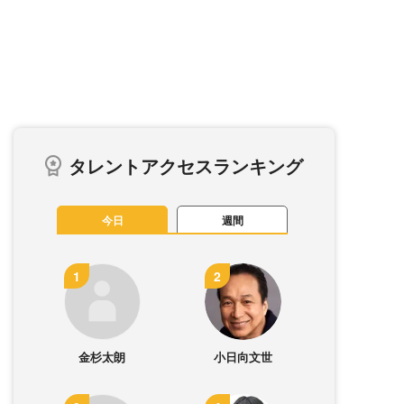
タレントアクセスランキング
今日
週間
金杉太朗
小日向文世