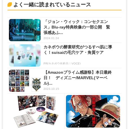
よく一緒に読まれているニュース
「ジョン・ウィック：コンセクエン
ス」Blu-ray特典映像の一部公開 緊
張感あふ...
2024.01.24
カネボウの酵素研究がつるすべ肌に導
く！suisaiの毛穴ケア・角質ケア
PR(カネボウ化粧品｜VOCE)
【Amazonプライム感謝祭】本日最終
日！ ディズニー/MARVEL(マーベ
ル)...
2023.10.15