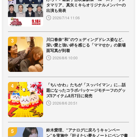
タマリア、真矢ミキらオリジナルメンバーの
出演も発表
2026/7/14 11:06
川口春奈“和”のウェディングドレス姿など、
深い愛と強い絆を感じる「ママせか」の新場
面写真が到着
2026/8/6 10:00
「ちいかわ」たちが「スッパイマン」に…話
題になったコラボパッケージモチーフのグッ
ズ5アイテム8月7日に発売
2026/8/6 20:51
鈴木愛理、“アナログに戻ろうキャンペー
ン”を実施中「叶えたい夢をノートにペンで書