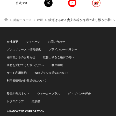
公式SNS
芸能ニュース
映画
綾瀬はるか＆妻夫木聡が海辺で寄り添う密着2ショットに「癒される」「いい夫婦」
会社概要
マイページ
お問い合わせ
プレスリリース・情報提供
プライバシーポリシー
編集部からのお知らせ
広告出稿をご検討の方へ
取材を受けてくださった方へ
利用環境
サイト利用規約
Webプッシュ通知について
利用者情報の外部送信について
毎日が発見ネット
ウォーカープラス
ダ・ヴィンチWeb
レタスクラブ
楽演祭
© KADOKAWA CORPORATION