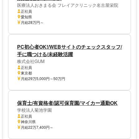
医療法人おきまる会 フレイアクリニック名古屋栄院
正社員
愛知県
月給28万円～
PC初心者OK!/WEBサイトのチェックスタッフ/
手に職つける/未経験活躍
株式会社GUM
正社員
東京都
月給29万5,000円～50万円
保育士/有資格者/認可保育園/マイカー通勤OK
学校法人菊池学園
正社員
神奈川県
月給22万7,400円～