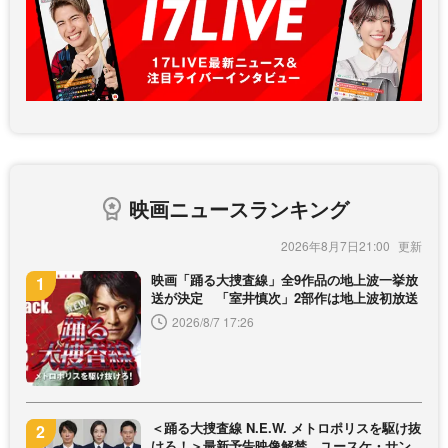
映画ニュースランキング
2026年8月7日21:00
映画「踊る大捜査線」全9作品の地上波一挙放
送が決定 「室井慎次」2部作は地上波初放送
2026/8/7 17:26
＜踊る大捜査線 N.E.W. メトロポリスを駆け抜
けろ！＞最新予告映像解禁 ユースケ・サン