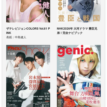
ザテレビジョンCOLORS Vol.61 P
NHK2026年 大河ドラマ 豊臣兄
INK
弟！完全ナビブック
表紙：中島健人