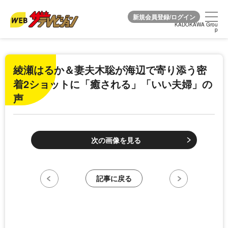
KADOKAWA Grou
KADOKAWA Grou
p
p
綾瀬はるか＆妻夫木聡が海辺で寄り添う密
着2ショットに「癒される」「いい夫婦」の
声
次の画像を見る
記事に戻る