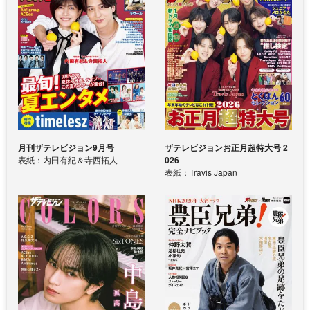
月刊ザテレビジョン9月号
ザテレビジョンお正月超特大号 2
表紙：内田有紀＆寺西拓人
026
表紙：Travis Japan