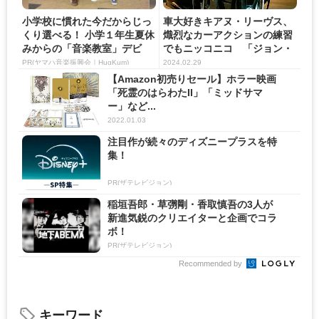
小学校に慣れた今だからじっ
車大好きキアヌ・リーヴス、
くり選べる！ 小学１年生夏休
熾烈なカーアクションの練習
みからの「音楽教室」デビ
でもニッコニコ 「ジョン・
ュ...
ウ...
PR(ヤマハ音楽振興会｜HugKum)
2024.02.29
【Amazon初売りセール】ホラー映画
「死霊のはらわたII」「ミッドサマ
ー」など...
2022.01.03
注目作が続々のディズニープラスを特
集！
PR(ザテレビジョン)
稲垣吾郎・草彅剛・香取慎吾の3人が
新進気鋭のクリエイターと企画でコラ
ボ！
PR(ザテレビジョン)
Recommended by
キーワード