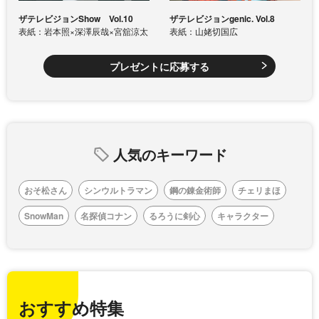
ザテレビジョンShow Vol.10
ザテレビジョンgenic. Vol.8
表紙：岩本照×深澤辰哉×宮舘涼太
表紙：山姥切国広
プレゼントに応募する
人気のキーワード
おそ松さん
シンウルトラマン
鋼の錬金術師
チェリまほ
SnowMan
名探偵コナン
るろうに剣心
キャラクター
おすすめ特集