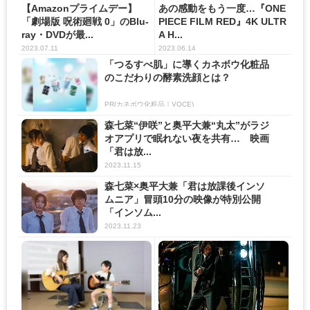
【Amazonプライムデー】
あの感動をもう一度…『ONE
「劇場版 呪術廻戦 0」のBlu-
PIECE FILM RED』4K ULTR
ray・DVDが最...
A H...
2023.07.11
2023.06.14
「つるすべ肌」に導くカネボウ化粧品
のこだわりの酵素洗顔とは？
PR(カネボウ化粧品｜VOCE)
森七菜“伊咲”と奥平大兼“丸太”がラジ
オアプリで眠れない夜を共有… 映画
「君は放...
2023.11.15
森七菜×奥平大兼「君は放課後インソ
ムニア」冒頭10分の映像が特別公開
「インソム...
2023.11.23