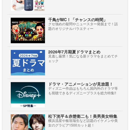
千鳥がMC！「チャンスの時間」
クセ強めの疑問やニュースター発掘まで！話
題のオリジナルバラエティー
2026年7月期夏ドラマまとめ
見逃し厳禁！気になる新ドラマをまとめてチ
ェック
ドラマ・アニメーションが見放題！
ディズニー作品はもちろん国内外のドラマ等
も視聴できるディズニープラスを総力特集!!
松下洸平＆赤楚衛二も！美男美女特集
横浜流星や板垣瑞生など話題のイケメンや美
女のグラビア1500カット超！