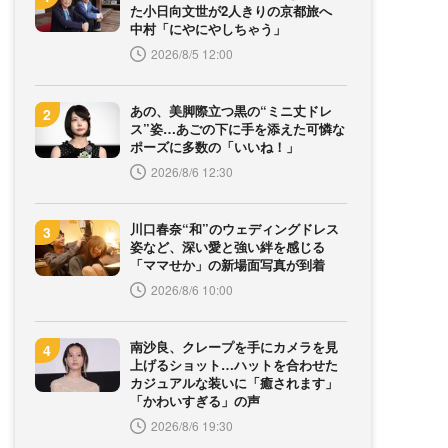
た小日向文世が2人きりの京都旅へ
中村「にやにやしちゃう」
2026/8/5 12:00
あの、美脚際立つ黒の“ミニ丈ドレ
ス”姿…あごの下に手を添えた可憐な
ポーズに多数の「いいね！」
2026/8/6 12:30
川口春奈“和”のウェディングドレス
姿など、深い愛と強い絆を感じる
「ママせか」の新場面写真が到着
2026/8/6 10:00
南沙良、クレープを手にカメラを見
上げるショット…ハットを合わせた
カジュアルな装いに「癒されます」
「かわいすぎる」の声
2026/8/6 19:30