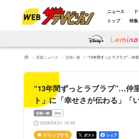
ニュース
ド
トップ
特集
芸能ニュース
芸能一般
“13年間ずっとラブラブ”…仲里依紗、中尾明慶
“13年間ずっとラブラブ”…仲
ト」に「幸せさが伝わる」「
芸能一般
SNS
2026/04/21 16:30
ポスト
シェア