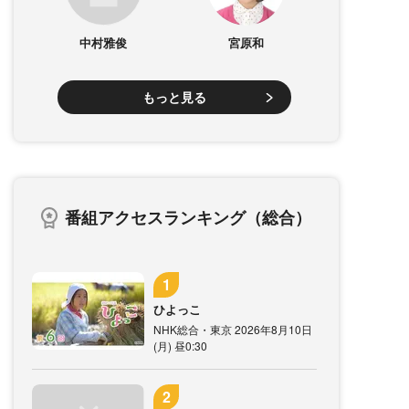
中村雅俊
宮原和
もっと見る
番組アクセスランキング（総合）
ひよっこ
NHK総合・東京 2026年8月10日
(月) 昼0:30