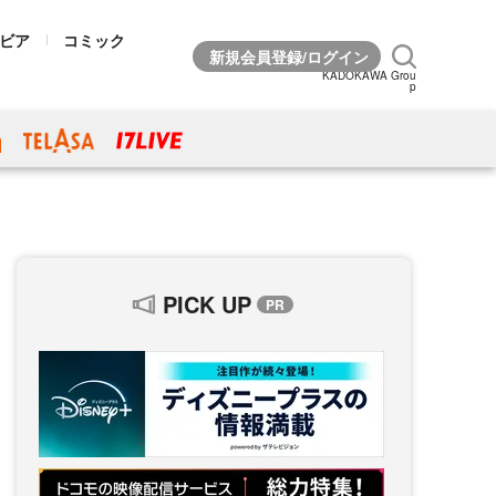
ビア
コミック
KADOKAWA Grou
p
PICK UP