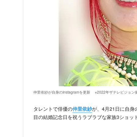
仲里依紗が自身のInstagramを更新
※2022年ザテレビジョン
タレントで俳優の
仲里依紗
が、4月21日に自身のI
目の結婚記念日を祝うラブラブな家族3ショッ