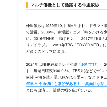
マルチ俳優として活躍する仲里依紗
仲里依紗
は1989年10月18日生まれ。ドラ
て活躍。2006年、劇場版アニメ「時をかける
に。2016年NHK「逃げる女」、2017年TB
リデイラブ」、2021年TBS「TOKYO MER
ど多くのドラマに出演。
2024年はNHK連続テレビ小説「
おむすび
」、2
ト 毎週日曜夜9:00-9:54、TBS系)などでゲ
依紗
～海を越え受け継がれる愛～」などドキュメ
年早々 不適切にもほどがある！ ～真面目な話
どにも出演し、活動の幅を広げている。