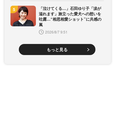
「泣けてくる…」石田ゆり子「涙が
溢れます」旅立った愛犬への想いを
吐露…“相思相愛ショット”に共感の
嵐
2026/8/7 9:51
もっと見る