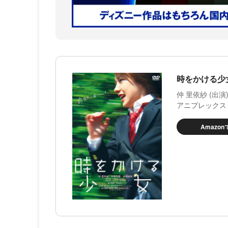
時をかける少女 
仲 里依紗 (出演)
アニプレックス
Amazo