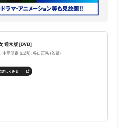
通常版 [DVD]
, 中尾明慶 (出演), 谷口正晃 (監督)
nで詳しくみる