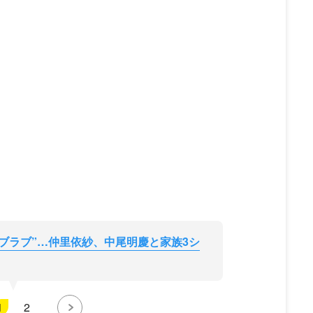
ラブラブ”…仲里依紗、中尾明慶と家族3シ
1
2