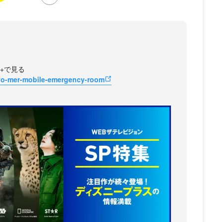
y+で見る
kyo-mer-mobile-emergency-room