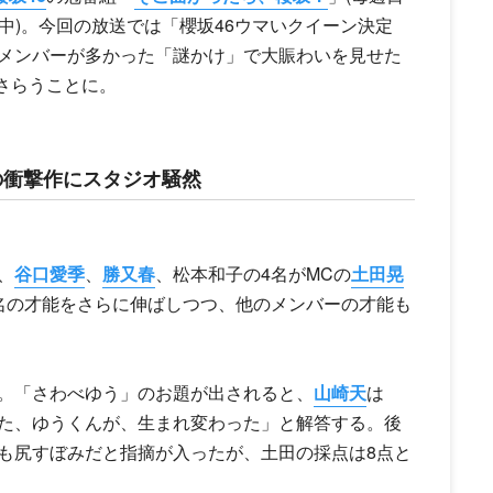
配信中)。今回の放送では「
櫻坂46
ウマいクイーン決定
メンバーが多かった「謎かけ」で大賑わいを見せた
っさらうことに。
の衝撃作にスタジオ騒然
、
谷口愛季
、
勝又春
、松本和子の4名がMCの
土田晃
名の才能をさらに伸ばしつつ、他のメンバーの才能も
。「さわべゆう」のお題が出されると、
山崎天
は
た、ゆうくんが、生まれ変わった」と解答する。後
も尻すぼみだと指摘が入ったが、土田の採点は8点と