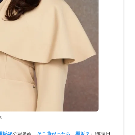
り
櫻坂46
の冠番組「
そこ曲がったら、櫻坂？
」(毎週日