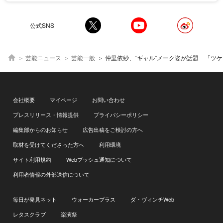
公式SNS
芸能ニュース
芸能一般
仲里依紗、“ギャル”メーク姿が話題 「ツケマのボリュームが平成」「ガチ囲みアイラインからの爆盛りツケマ
会社概要
マイページ
お問い合わせ
プレスリリース・情報提供
プライバシーポリシー
編集部からのお知らせ
広告出稿をご検討の方へ
取材を受けてくださった方へ
利用環境
サイト利用規約
Webプッシュ通知について
利用者情報の外部送信について
毎日が発見ネット
ウォーカープラス
ダ・ヴィンチWeb
レタスクラブ
楽演祭