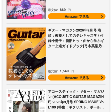
869
最安値:
円
Amazonで見る
ギター・マガジン2026年9月号(巻
頭：教養としてのテレキャス学 / 付
録小冊子：新旧ヒット曲から学ぶギ
ター上達ガイドブック[弓木英梨乃の
放課後エレキ部 最終回])
1,540
最安値:
円
Amazonで見る
アコースティック・ギター・マガジ
ン (ACOUSTIC GUITAR MAGAZIN
E) 2026年9月号 SPRING ISSUE Vo
l.109 (特集：ギタリスト、ポール・