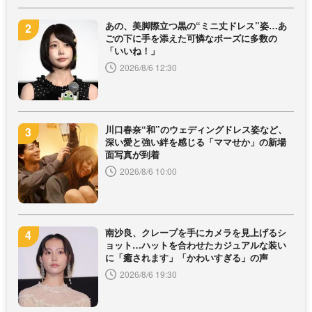
あの、美脚際立つ黒の“ミニ丈ドレス”姿…あ
ごの下に手を添えた可憐なポーズに多数の
「いいね！」
2026/8/6 12:30
川口春奈“和”のウェディングドレス姿など、
深い愛と強い絆を感じる「ママせか」の新場
面写真が到着
2026/8/6 10:00
南沙良、クレープを手にカメラを見上げるシ
ョット…ハットを合わせたカジュアルな装い
に「癒されます」「かわいすぎる」の声
2026/8/6 19:30