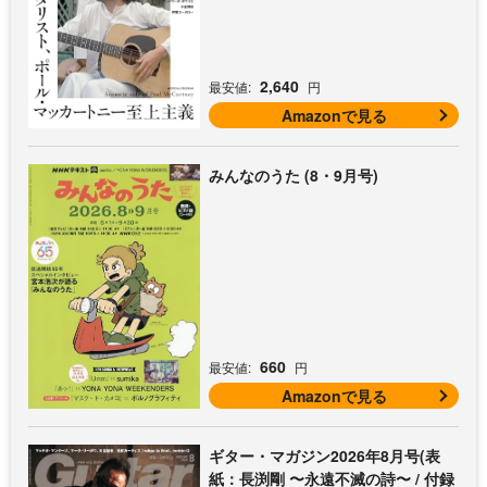
マッカートニー至上主義 / 特別付録
歌本小冊子：ザ・ビートルズ〜ポー
ル・マッカートニー・アコギ名曲選)
2,640
最安値:
円
Amazonで見る
みんなのうた (8・9月号)
660
最安値:
円
Amazonで見る
ギター・マガジン2026年8月号(表
紙：長渕剛 〜永遠不滅の詩〜 / 付録