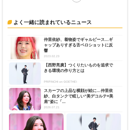
よく一緒に読まれているニュース
仲里依紗、着物姿でギャルピース…ギ
ャップありすぎる舌ペロショットに反
響
2023.02.23
【西野亮廣】つくりたいものを追求で
きる環境の作り方とは
PR(FINCHI on GOETHE)
スカーフの上品な横顔が絵に…仲里依
紗、白タンクで眩しい“美デコルテ×美
肩”姿に「...
2026.07.21