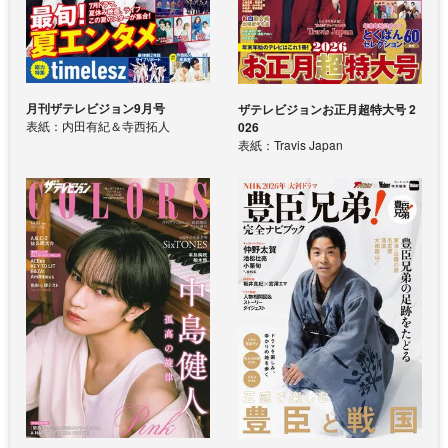
月刊ザテレビジョン9月号
ザテレビジョンお正月超特大号 2
表紙：内田有紀＆寺西拓人
026
表紙：Travis Japan