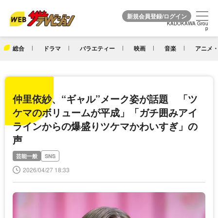
KADOKAWA Grou
KADOKAWA Grou
p
p
総合
ドラマ
バラエティー
映画
音楽
アニメ・
仲里依紗、“ギャル”メーク姿が話題 「ツ
ケマのボリュームが平成」「ガチ囲みアイ
ラインからの爆盛りツケマかわいすぎ」の
声
芸能一般
SNS
2026/04/27 18:33