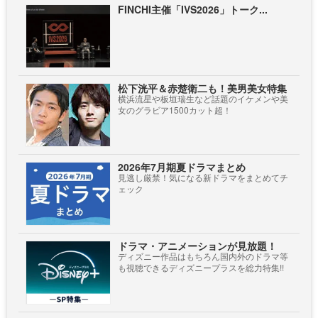
FINCHI主催「IVS2026」トーク...
松下洸平＆赤楚衛二も！美男美女特集
横浜流星や板垣瑞生など話題のイケメンや美
女のグラビア1500カット超！
2026年7月期夏ドラマまとめ
見逃し厳禁！気になる新ドラマをまとめてチ
ェック
ドラマ・アニメーションが見放題！
ディズニー作品はもちろん国内外のドラマ等
も視聴できるディズニープラスを総力特集!!