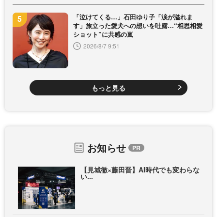
「泣けてくる…」石田ゆり子「涙が溢れま
す」旅立った愛犬への想いを吐露…“相思相愛
ショット”に共感の嵐
2026/8/7 9:51
もっと見る
お知らせ
【見城徹×藤田晋】AI時代でも変わらな
い...