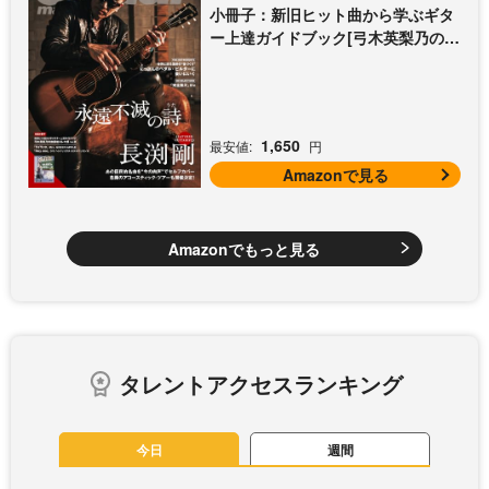
小冊子：新旧ヒット曲から学ぶギタ
ー上達ガイドブック[弓木英梨乃の放
課後エレキ部 Vol.9])
1,650
最安値:
円
Amazonで見る
Amazonでもっと見る
タレントアクセスランキング
今日
週間