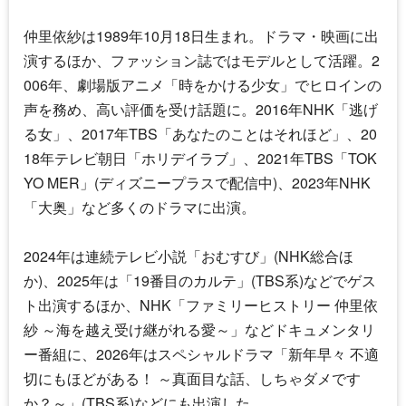
仲里依紗
は1989年10月18日生まれ。ドラマ・映画に出
演するほか、ファッション誌ではモデルとして活躍。2
006年、劇場版アニメ「時をかける少女」でヒロインの
声を務め、高い評価を受け話題に。2016年NHK「逃げ
る女」、2017年TBS「あなたのことはそれほど」、20
18年テレビ朝日「ホリデイラブ」、2021年TBS「TOK
YO MER」(ディズニープラスで配信中)、2023年NHK
「大奥」など多くのドラマに出演。
2024年は連続テレビ小説「おむすび」(NHK総合ほ
か)、2025年は「19番目のカルテ」(TBS系)などでゲス
ト出演するほか、NHK「ファミリーヒストリー
仲里依
紗
～海を越え受け継がれる愛～」などドキュメンタリ
ー番組に、2026年はスペシャルドラマ「新年早々 不適
切にもほどがある！ ～真面目な話、しちゃダメです
か？～」(TBS系)などにも出演した。