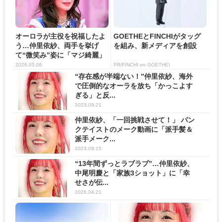
オーロラが主役を祝福したよ
GOETHEとFINCHIがタッグ
う…仲里依紗、両手を挙げ
を組み、新メディアを創設
て“微笑み”姿に「マジ綺麗」
「...
2026.05.06
PR(FINCHI on GOETHE)
“存在感が半端ない！”仲里依紗、海外
で圧倒的なオーラを放ち「かっこよす
ぎる」と反...
2023.09.21
仲里依紗、「一回挑戦させて！」 パン
クテイストのメーク動画に「派手髪＆
派手メーク...
2023.09.15
“13年間ずっとラブラブ”…仲里依紗、
中尾明慶と「家族3ショット」に「幸
せさが伝...
2026.04.21