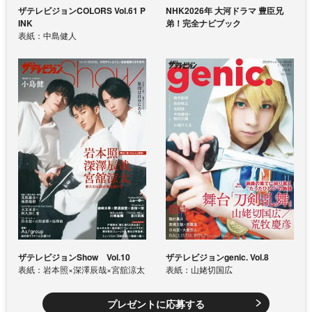
ザテレビジョンCOLORS Vol.61 P
NHK2026年 大河ドラマ 豊臣兄
INK
弟！完全ナビブック
表紙：中島健人
ザテレビジョンShow Vol.10
ザテレビジョンgenic. Vol.8
表紙：岩本照×深澤辰哉×宮舘涼太
表紙：山姥切国広
プレゼントに応募する