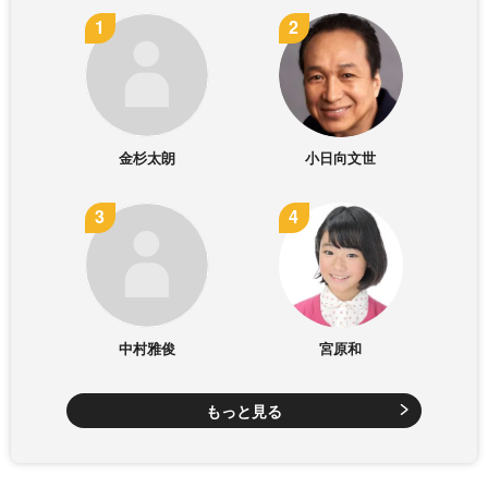
金杉太朗
小日向文世
中村雅俊
宮原和
もっと見る