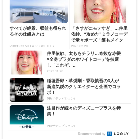
すべてが絶景、収益も得られ
「さすがにモテすぎ」…仲里
るその仕組みとは
依紗、“攻めた”ミラノコーデ
で堂々ポーズ「髪もメイク
も...
PR(COCO VILLA on GOETHE)
2026.02.28
仲里依紗、太ももチラリ…奇抜な赤髪
×全身プラダのホワイトコーデを披露
し「これぞ、...
2023.11.28
稲垣吾郎・草彅剛・香取慎吾の3人が
新進気鋭のクリエイターと企画でコラ
ボ！
PR(ザテレビジョン)
注目作が続々のディズニープラスを特
集！
PR(ザテレビジョン)
Recommended by