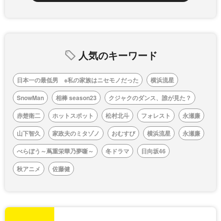
人気のキーワード
日本一の最低男 ※私の家族はニセモノだった
横浜流星
SnowMan
相棒 season23
クジャクのダンス、誰が見た？
赤楚衛二
ホットスポット
松村北斗
フォレスト
永瀬廉
山下智久
家政夫のミタゾノ
おむすび
横浜流星
永瀬廉
べらぼう～蔦重栄華乃夢噺～
冬ドラマ
日向坂46
秋アニメ
佐藤健