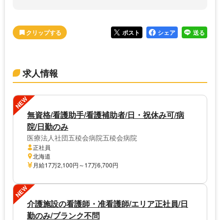
ポスト
シェア
送る
求人情報
NEW
無資格/看護助手/看護補助者/日・祝休み可/病
院/日勤のみ
医療法人社団五稜会病院五稜会病院
正社員
北海道
月給17万2,100円～17万6,700円
NEW
介護施設の看護師・准看護師/エリア正社員/日
勤のみ/ブランク不問