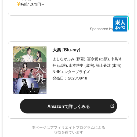
時給1,373円～
Sponsored by
大奥 [Blu-ray]
よしながふみ (原著), 冨永愛 (出演), 中島裕
翔 (出演), 山本耕史 (出演), 福士蒼汰 (出演)
NHKエンタープライズ
発売日： 2023/08/18
Amazonで詳しくみる
本ページはアフィリエイトプログラムによる
収益を得ています