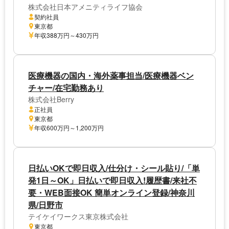
株式会社日本アメニティライフ協会
契約社員
東京都
年収388万円～430万円
医療機器の国内・海外薬事担当/医療機器ベン
チャー/在宅勤務あり
株式会社Berry
正社員
東京都
年収600万円～1,200万円
日払いOKで即日収入/仕分け・シール貼り/「単
発1日～OK」日払いで即日収入!履歴書/来社不
要・WEB面接OK 簡単オンライン登録/神奈川
県/日野市
テイケイワークス東京株式会社
東京都