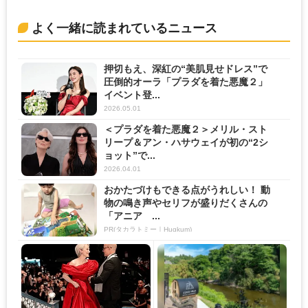
よく一緒に読まれているニュース
押切もえ、深紅の“美肌見せドレス”で
圧倒的オーラ「プラダを着た悪魔２」
イベント登...
2026.05.01
＜プラダを着た悪魔２＞メリル・スト
リープ＆アン・ハサウェイが初の“2シ
ョット”で...
2026.04.01
おかたづけもできる点がうれしい！ 動
物の鳴き声やセリフが盛りだくさんの
「アニア ...
PR(タカラトミー｜Hugkum)