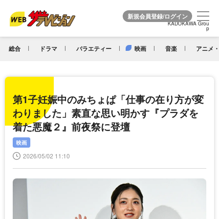
KADOKAWA Grou
KADOKAWA Grou
p
p
総合
ドラマ
バラエティー
映画
音楽
アニメ・
第1子妊娠中のみちょぱ「仕事の在り方が変
わりました」素直な思い明かす『プラダを
着た悪魔２』前夜祭に登壇
映画
2026/05/02 11:10