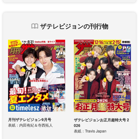
ザテレビジョンの刊行物
月刊ザテレビジョン9月号
ザテレビジョンお正月超特大号 2
表紙：内田有紀＆寺西拓人
026
表紙：Travis Japan