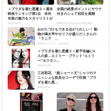
＜プラダを着た悪魔２＞週末
全国の絶景ポイントにサウナ
映画ランキング第1位 本作
付きのシェア別荘を展開
衣装の魅力をスタイリストが
明...
2026.05.11
PR(COCO VILLA on GOETHE)
おかたづけもできる点がうれしい！ 動
物の鳴き声やセリフが盛りだくさんの
「アニア ...
PR(タカラトミー｜Hugkum)
＜プラダを着た悪魔２＞新予告編に4
人の姿…エミリー・ブラント“エミリ
ー”＆スタン...
2026.02.02
三吉彩花、“超ショート丈”シャツのマ
ニッシュな肌見せコーデで圧倒「プラ
ダを着た悪...
2026.04.23