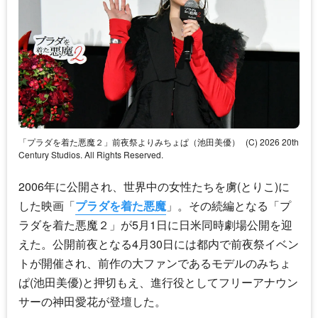
「プラダを着た悪魔２」前夜祭よりみちょぱ（池田美優）
(C) 2026 20th
Century Studios. All Rights Reserved.
2006年に公開され、世界中の女性たちを虜(とりこ)に
した映画「
プラダを着た悪魔
」。その続編となる「
プ
ラダを着た悪魔
２」が5月1日に日米同時劇場公開を迎
えた。公開前夜となる4月30日には都内で前夜祭イベン
トが開催され、前作の大ファンであるモデルのみちょ
ぱ(池田美優)と押切もえ、進行役としてフリーアナウン
サーの神田愛花が登壇した。