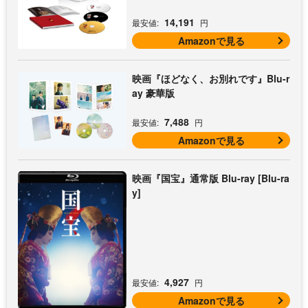
14,191
最安値:
円
Amazonで見る
映画『ほどなく、お別れです』Blu-r
ay 豪華版
7,488
最安値:
円
Amazonで見る
映画『国宝』通常版 Blu-ray [Blu-ra
y]
4,927
最安値:
円
Amazonで見る