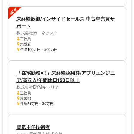
NEW
未経験歓迎/インサイドセールス 中古車売買サ
ポート
株式会社カーネクスト
正社員
大阪府
年収400万円～500万円
「在宅勤務可!」未経験採用枠/アプリエンジニ
ア/高収入/年間休日120日以上
株式会社DYMキャリア
正社員
東京都
月給21万円～30万円
電気主任技術者
レジル電気保安株式会社