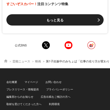
すごいぞスカパー！
注目コンテンツ特集
もっと見る
公式SNS
芸能ニュース
映画
第1子妊娠中のみちょぱ「仕事の在り方が変わりました」素直な思い明かす『プラダを着た悪魔２』前夜祭に
会社概要
マイページ
お問い合わせ
プレスリリース・情報提供
プライバシーポリシー
編集部からのお知らせ
広告出稿をご検討の方へ
取材を受けてくださった方へ
利用環境