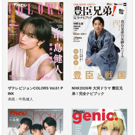
ザテレビジョンCOLORS Vol.61 P
NHK2026年 大河ドラマ 豊臣兄
INK
弟！完全ナビブック
表紙：中島健人