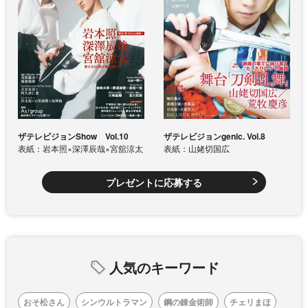
ザテレビジョンShow Vol.10
ザテレビジョンgenic. Vol.8
表紙：岩本照×深澤辰哉×宮舘涼太
表紙：山姥切国広
プレゼントに応募する
人気のキーワード
おそ松さん
シンウルトラマン
鋼の錬金術師
チェリまほ