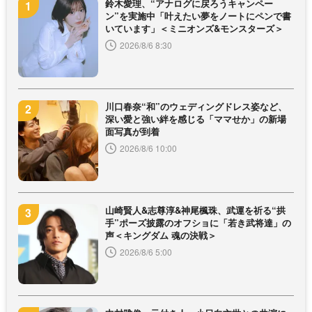
鈴木愛理、“アナログに戻ろうキャンペー
ン”を実施中「叶えたい夢をノートにペンで書
いています」＜ミニオンズ&モンスターズ＞
2026/8/6 8:30
川口春奈“和”のウェディングドレス姿など、
深い愛と強い絆を感じる「ママせか」の新場
面写真が到着
2026/8/6 10:00
山崎賢人&志尊淳&神尾楓珠、武運を祈る“拱
手”ポーズ披露のオフショに「若き武将達」の
声＜キングダム 魂の決戦＞
2026/8/6 5:00