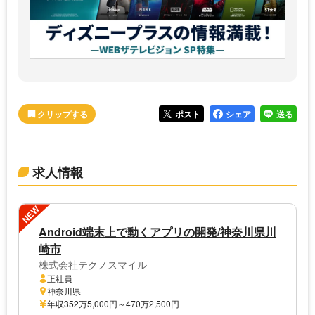
ポスト
シェア
送る
求人情報
NEW
Android端末上で動くアプリの開発/神奈川県川
崎市
株式会社テクノスマイル
正社員
神奈川県
年収352万5,000円～470万2,500円