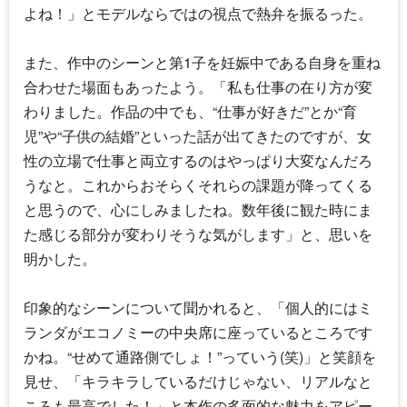
よね！」とモデルならではの視点で熱弁を振るった。
また、作中のシーンと第1子を妊娠中である自身を重ね
合わせた場面もあったよう。「私も仕事の在り方が変
わりました。作品の中でも、“仕事が好きだ”とか“育
児”や“子供の結婚”といった話が出てきたのですが、女
性の立場で仕事と両立するのはやっぱり大変なんだろ
うなと。これからおそらくそれらの課題が降ってくる
と思うので、心にしみましたね。数年後に観た時にま
た感じる部分が変わりそうな気がします」と、思いを
明かした。
印象的なシーンについて聞かれると、「個人的にはミ
ランダがエコノミーの中央席に座っているところです
かね。“せめて通路側でしょ！”っていう(笑)」と笑顔を
見せ、「キラキラしているだけじゃない、リアルなと
ころも最高でした！」と本作の多面的な魅力をアピー