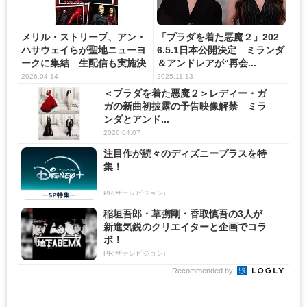
メリル・ストリープ、アン・
「プラダを着た悪魔２」202
ハサウェイらが聖地ニューヨ
6.5.1日本公開決定 ミランダ
ークに集結 生配信も実施決
＆アンドレアが“再会...
定...
2026.04.14
2025.11.13
＜プラダを着た悪魔２＞レディー・ガ
ガの新曲初披露の予告映像解禁 ミラ
ンダとアンド...
2026.04.07
注目作が続々のディズニープラスを特
集！
PR(ザテレビジョン)
稲垣吾郎・草彅剛・香取慎吾の3人が
新進気鋭のクリエイターと企画でコラ
ボ！
PR(ザテレビジョン)
Recommended by