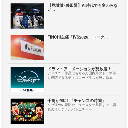
【見城徹×藤田晋】AI時代でも変わらな
い...
FINCHI主催「IVS2026」トーク...
ドラマ・アニメーションが見放題！
ディズニー作品はもちろん国内外のドラマ等
も視聴できるディズニープラスを総力特集!!
千鳥がMC！「チャンスの時間」
クセ強めの疑問やニュースター発掘まで！話
題のオリジナルバラエティー