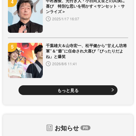
中村雅俊、元付き人・小日向文世との共演に
喜び 特別な思いを明かす＜サンセット・サ
ンライズ＞
2025/1/17 16:07
千葉雄大＆山寺宏一、松平健から“甘えん坊将
軍”＆“爺”に任命され大喜び「ぴったりだよ
ね」と爆笑
2026/8/6 11:41
もっと見る
お知らせ