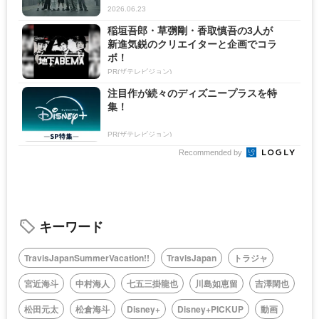
2026.06.23
稲垣吾郎・草彅剛・香取慎吾の3人が
新進気鋭のクリエイターと企画でコラ
ボ！
PR(ザテレビジョン)
注目作が続々のディズニープラスを特
集！
PR(ザテレビジョン)
Recommended by
キーワード
TravisJapanSummerVacation!!
TravisJapan
トラジャ
宮近海斗
中村海人
七五三掛龍也
川島如恵留
吉澤閑也
松田元太
松倉海斗
Disney+
Disney+PICKUP
動画