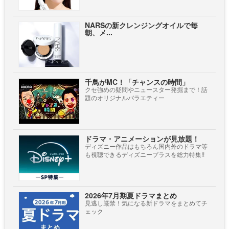
NARSの新クレンジングオイルで毎
朝、メ...
千鳥がMC！「チャンスの時間」
クセ強めの疑問やニュースター発掘まで！話
題のオリジナルバラエティー
ドラマ・アニメーションが見放題！
ディズニー作品はもちろん国内外のドラマ等
も視聴できるディズニープラスを総力特集!!
2026年7月期夏ドラマまとめ
見逃し厳禁！気になる新ドラマをまとめてチ
ェック