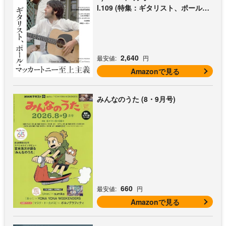
l.109 (特集：ギタリスト、ポール・
マッカートニー至上主義 / 特別付録
歌本小冊子：ザ・ビートルズ〜ポー
ル・マッカートニー・アコギ名曲選)
2,640
最安値:
円
Amazonで見る
みんなのうた (8・9月号)
660
最安値:
円
Amazonで見る