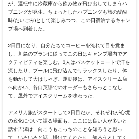
が、運転中に冷蔵庫から飲み物が飛び出してしまうハ
プニングが発生。ちょっとしたハプニングも旅の醍醐
味(だいごみ)として楽しみつつ、この日宿泊するキャン
プ場へ到着した。
2日目になり、自分たちでコーヒーを淹れて目を覚ま
し、川島のプランに従ってこの日はキャンプ場内でア
クティビティを楽しむ。3人はバスケットコートで汗を
流したり、プールに飛び込んでリラックスしたり、体
を動かして大はしゃぎ。運動後は、アイスクリーム店
へ向かい、各自英語でのオーダーもさらっとこなし
て、屋外でアイスクリームを味わった。
アメリカ旅がスタートして2日目だが、それぞれが心境
の変化について語る場面も。ここには良い人が多いと
話す吉澤は「向こうもこっちのことを知ろうと思っ
て、いろいろと話し掛けてくれたり、知ろうとしてく