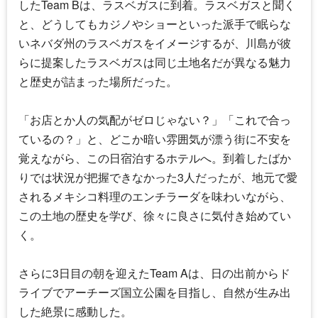
したTeam Bは、ラスベガスに到着。ラスベガスと聞く
と、どうしてもカジノやショーといった派手で眠らな
いネバダ州のラスベガスをイメージするが、川島が彼
らに提案したラスベガスは同じ土地名だが異なる魅力
と歴史が詰まった場所だった。
「お店とか人の気配がゼロじゃない？」「これで合っ
ているの？」と、どこか暗い雰囲気が漂う街に不安を
覚えながら、この日宿泊するホテルへ。到着したばか
りでは状況が把握できなかった3人だったが、地元で愛
されるメキシコ料理のエンチラーダを味わいながら、
この土地の歴史を学び、徐々に良さに気付き始めてい
く。
さらに3日目の朝を迎えたTeam Aは、日の出前からド
ライブでアーチーズ国立公園を目指し、自然が生み出
した絶景に感動した。