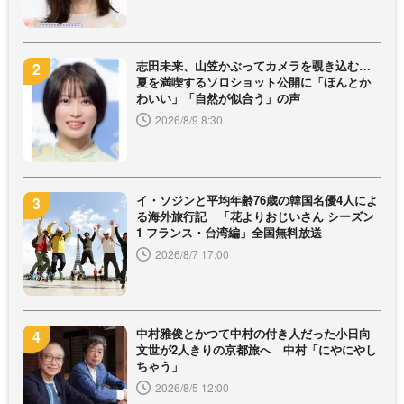
志田未来、山笠かぶってカメラを覗き込む…
夏を満喫するソロショット公開に「ほんとか
わいい」「自然が似合う」の声
2026/8/9 8:30
イ・ソジンと平均年齢76歳の韓国名優4人によ
る海外旅行記 「花よりおじいさん シーズン
1 フランス・台湾編」全国無料放送
2026/8/7 17:00
中村雅俊とかつて中村の付き人だった小日向
文世が2人きりの京都旅へ 中村「にやにやし
ちゃう」
2026/8/5 12:00