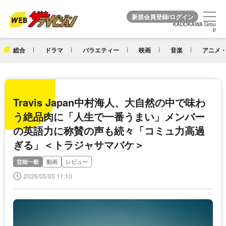
KADOKAWA Grou
KADOKAWA Grou
p
p
総合
ドラマ
バラエティー
映画
音楽
アニメ・
Travis Japan中村海人、大自然の中で味わ
う絶品肉に「人生で一番うまい」メンバー
の英語力に称賛の声も続々「コミュ力高過
ぎる」＜トラジャサマバケ＞
芸能一般
動画
レビュー
2026/05/05 11:10