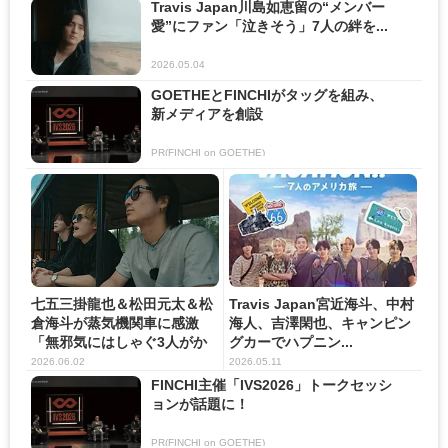
Travis Japan川島如恵留の“メンバー
愛”にファン「泣きそう」7人の絆を...
2026.05.04
GOETHEとFINCHIがタッグを組み、
新メディアを創設
PR(FINCHI on GOETHE)
七五三掛龍也＆松田元太＆松
Travis Japan宮近海斗、中村
倉海斗が蒸気機関車に感激
海人、吉澤閑也、キャンピン
「無邪気にはしゃぐ3人がか
グカーでハプニン...
わい...
2026.06.02
2026.05.11
FINCHI主催「IVS2026」トークセッシ
ョンが話題に！
PR(FINCHI on GOETHE)