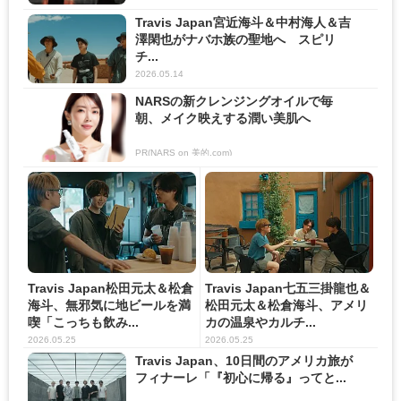
Travis Japan宮近海斗＆中村海人＆吉
澤閑也がナバホ族の聖地へ スピリ
チ...
2026.05.14
NARSの新クレンジングオイルで毎
朝、メイク映えする潤い美肌へ
PR(NARS on 美的.com)
Travis Japan松田元太＆松倉
Travis Japan七五三掛龍也＆
海斗、無邪気に地ビールを満
松田元太＆松倉海斗、アメリ
喫「こっちも飲み...
カの温泉やカルチ...
2026.05.25
2026.05.25
Travis Japan、10日間のアメリカ旅が
フィナーレ「『初心に帰る』ってと...