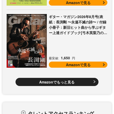
Amazonで見る
ギター・マガジン2026年8月号(表
紙：長渕剛 〜永遠不滅の詩〜 / 付録
小冊子：新旧ヒット曲から学ぶギタ
ー上達ガイドブック[弓木英梨乃の放
課後エレキ部 Vol.9])
1,650
最安値:
円
Amazonで見る
Amazonでもっと見る
タレントアクセスランキング