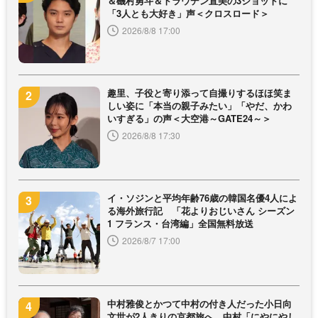
＆磯村勇斗＆トラウデン直美の3ショットに
「3人とも大好き」声＜クロスロード＞
2026/8/8 17:00
趣里、子役と寄り添って自撮りするほほ笑ま
しい姿に「本当の親子みたい」「やだ、かわ
いすぎる」の声＜大空港～GATE24～＞
2026/8/8 17:30
イ・ソジンと平均年齢76歳の韓国名優4人によ
る海外旅行記 「花よりおじいさん シーズン
1 フランス・台湾編」全国無料放送
2026/8/7 17:00
中村雅俊とかつて中村の付き人だった小日向
文世が2人きりの京都旅へ 中村「にやにやし