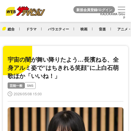
KADOKAWA Grou
KADOKAWA Grou
p
p
総合
ドラマ
バラエティー
映画
音楽
アニメ・
宇宙の闇が舞い降りたよう…長濱ねる、全
身アルミ姿で“はちきれる笑顔”に上白石萌
歌ほか「いいね！」
芸能一般
SNS
2026/05/08 15:00