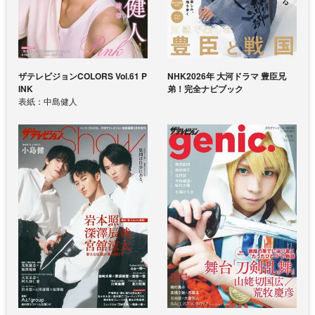
ザテレビジョンCOLORS Vol.61 P
NHK2026年 大河ドラマ 豊臣兄
INK
弟！完全ナビブック
表紙：中島健人