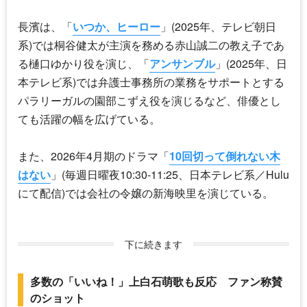
長濱は、「
いつか、ヒーロー
」(2025年、テレビ朝日
系)では桐谷健太が主演を務める赤山誠二の教え子であ
る樋口ゆかり役を演じ、「
アンサンブル
」(2025年、日
本テレビ系)では弁護士事務所の業務をサポートとする
パラリーガルの園部こずえ役を演じるなど、俳優とし
ても活躍の幅を広げている。
また、2026年4月期のドラマ「
10回切って倒れない木
はない
」(毎週日曜夜10:30-11:25、日本テレビ系／Hulu
にて配信)では会社の令嬢の新海映里を演じている。
下に続きます
多数の「いいね！」上白石萌歌も反応 ファン称賛
のショット