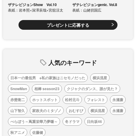
ザテレビジョンShow Vol.10
ザテレビジョンgenic. Vol.8
表紙：岩本照×深澤辰哉×宮舘涼太
表紙：山姥切国広
プレゼントに応募する
人気のキーワード
日本一の最低男 ※私の家族はニセモノだった
横浜流星
SnowMan
相棒 season23
クジャクのダンス、誰が見た？
赤楚衛二
ホットスポット
松村北斗
フォレスト
永瀬廉
山下智久
家政夫のミタゾノ
おむすび
横浜流星
永瀬廉
べらぼう～蔦重栄華乃夢噺～
冬ドラマ
日向坂46
秋アニメ
佐藤健