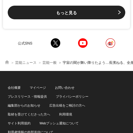
もっと見る
公式SNS
芸能ニュース
芸能一般
宇宙の闇が舞い降りたよう…長濱ねる、全身アルミ姿で“はちきれる笑顔”に上白石萌歌ほか「
会社概要
マイページ
お問い合わせ
プレスリリース・情報提供
プライバシーポリシー
編集部からのお知らせ
広告出稿をご検討の方へ
取材を受けてくださった方へ
利用環境
サイト利用規約
Webプッシュ通知について
利用者情報の外部送信について