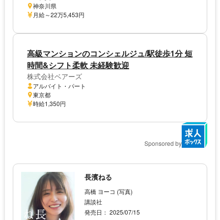
神奈川県
月給～22万5,453円
高級マンションのコンシェルジュ/駅徒歩1分 短
時間&シフト柔軟 未経験歓迎
株式会社ベアーズ
アルバイト・パート
東京都
時給1,350円
Sponsored by
長濱ねる
高橋 ヨーコ (写真)
講談社
発売日： 2025/07/15