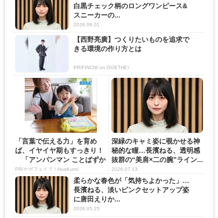
白黒チェック柄のロングワンピース&
スニーカーの...
2026.06.01
【西野亮廣】つくりたいものを追求で
きる環境の作り方とは
PR(FINCHI on GOETHE)
「言葉で伝える力」を育め
深緑のキャミ姿に覗かせる神
ば、イヤイヤ期もすっきり！
秘的な瞳…長濱ねる、透明感
「アンパンマン ことばずか
抜群の“美肩×二の腕”ライン...
ん...
PR(セガフェイブ｜HugKum)
2026.07.13
柔らかな春色が「気持ちよかった」…
長濱ねる、淡いピンクセットアップ姿
に唐田えりか...
2026.05.25