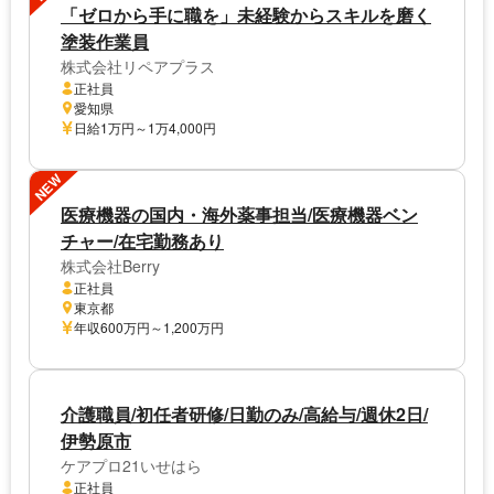
「ゼロから手に職を」未経験からスキルを磨く
塗装作業員
株式会社リペアプラス
正社員
愛知県
日給1万円～1万4,000円
NEW
医療機器の国内・海外薬事担当/医療機器ベン
チャー/在宅勤務あり
株式会社Berry
正社員
東京都
年収600万円～1,200万円
介護職員/初任者研修/日勤のみ/高給与/週休2日/
伊勢原市
ケアプロ21いせはら
正社員