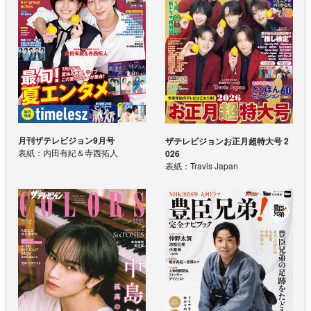
月刊ザテレビジョン9月号
ザテレビジョンお正月超特大号 2
表紙：内田有紀＆寺西拓人
026
表紙：Travis Japan