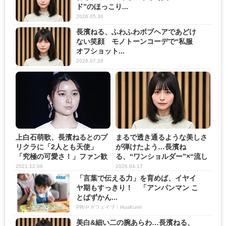
ド”のほっこり...
2026.05.30
長濱ねる、ふわふわボブヘアであどけ
ない笑顔 モノトーンコーデで“私服
オフショット...
2026.07.28
上白石萌歌、長濱ねるとのプ
まるで透き通るような美しさ
リクラに「2人とも天使」
が弾けたよう…長濱ね
「究極の可愛さ！」ファン歓
る、“ワンショルダー”×“流し
喜
目”...
2021.12.06
2026.04.17
「言葉で伝える力」を育めば、イヤイ
ヤ期もすっきり！ 「アンパンマン こ
とばずかん...
PR(セガフェイブ｜HugKum)
美白&細い二の腕あらわ…長濱ねる、