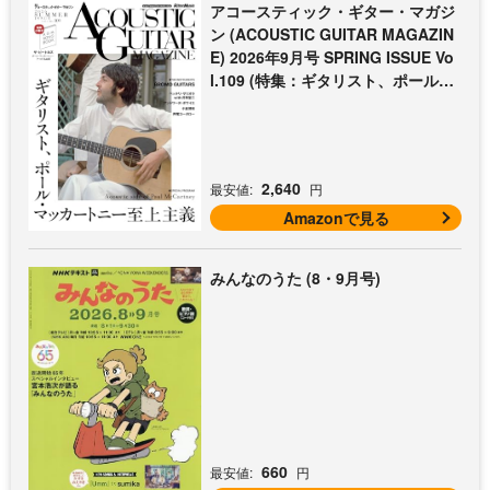
アコースティック・ギター・マガジ
ン (ACOUSTIC GUITAR MAGAZIN
E) 2026年9月号 SPRING ISSUE Vo
l.109 (特集：ギタリスト、ポール・
マッカートニー至上主義 / 特別付録
歌本小冊子：ザ・ビートルズ〜ポー
ル・マッカートニー・アコギ名曲選)
2,640
最安値:
円
Amazonで見る
みんなのうた (8・9月号)
660
最安値:
円