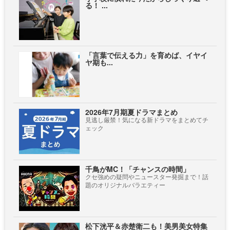
る！ ...
「言葉で伝える力」を育めば、イヤイ
ヤ期も...
2026年7月期夏ドラマまとめ
見逃し厳禁！気になる新ドラマをまとめてチ
ェック
千鳥がMC！「チャンスの時間」
クセ強めの疑問やニュースター発掘まで！話
題のオリジナルバラエティー
松下洸平＆赤楚衛二も！美男美女特集