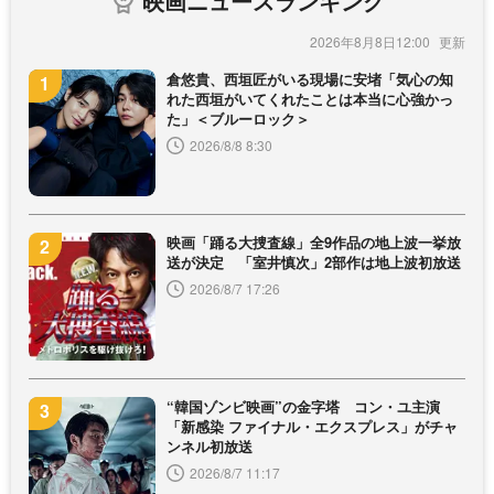
映画ニュースランキング
2026年8月8日12:00
倉悠貴、西垣匠がいる現場に安堵「気心の知
れた西垣がいてくれたことは本当に心強かっ
た」＜ブルーロック＞
2026/8/8 8:30
映画「踊る大捜査線」全9作品の地上波一挙放
送が決定 「室井慎次」2部作は地上波初放送
2026/8/7 17:26
“韓国ゾンビ映画”の金字塔 コン・ユ主演
「新感染 ファイナル・エクスプレス」がチャ
ンネル初放送
2026/8/7 11:17