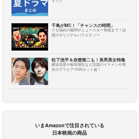
ェック
千鳥がMC！「チャンスの時間」
クセ強めの疑問やニュースター発掘まで！話
題のオリジナルバラエティー
松下洸平＆赤楚衛二も！美男美女特集
横浜流星や板垣瑞生など話題のイケメンや美
女のグラビア1500カット超！
いまAmazonで注目されている
日本映画の商品