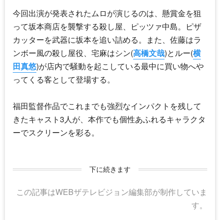
今回出演が発表されたムロが演じるのは、懸賞金を狙
って坂本商店を襲撃する殺し屋、ピッツァ中島。ピザ
カッターを武器に坂本を追い詰める。また、佐藤はラ
ンボー風の殺し屋役、宅麻はシン(
高橋文哉
)とルー(
横
田真悠
)が店内で騒動を起こしている最中に買い物へや
ってくる客として登場する。
福田監督作品でこれまでも強烈なインパクトを残して
きたキャスト3人が、本作でも個性あふれるキャラクタ
ーでスクリーンを彩る。
下に続きます
この記事はWEBザテレビジョン編集部が制作していま
す。