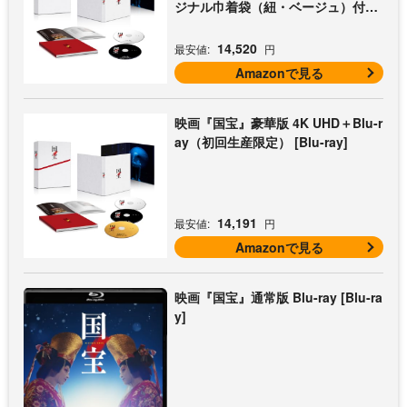
ジナル巾着袋（紐・ベージュ）付き
[Blu-ray]
14,520
最安値:
円
Amazonで見る
映画『国宝』豪華版 4K UHD＋Blu-r
ay（初回生産限定） [Blu-ray]
14,191
最安値:
円
Amazonで見る
映画『国宝』通常版 Blu-ray [Blu-ra
y]