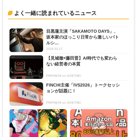
よく一緒に読まれているニュース
目黒蓮主演「SAKAMOTO DAYS」、
坂本家のほっこり日常から激しいバト
ルシ...
2026.03.17
【見城徹×藤田晋】AI時代でも変わら
ない経営者の本質
PR(FINCHI on GOETHE)
FINCHI主催「IVS2026」トークセッシ
ョンが話題に！
PR(FINCHI on GOETHE)