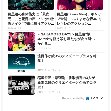
目黒蓮の身体能力に「異次
目黒蓮(Snow Man)、ギャッ
元！」と驚愕の声…“8kgの特
プ全開！“ふくよかな坂本”キ
殊メイク”で宙に舞うアクシ...
レキレのアクション...
2026.04.02
2025.12.10
＜SAKAMOTO DAYS＞目黒蓮“坂
本”の命を狙う殺し屋たちが次々襲い
かかる...
2026.02.04
注目作が続々のディズニープラスを特
集！
PR(ザテレビジョン)
稲垣吾郎・草彅剛・香取慎吾の3人が
新進気鋭のクリエイターと企画でコラ
ボ！
PR(ザテレビジョン)
Recommended by