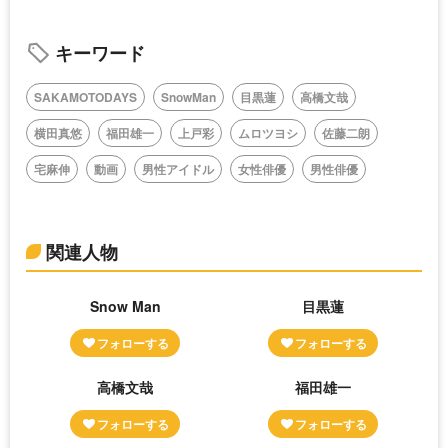
キーワード
SAKAMOTODAYS
SnowMan
目黒蓮
高橋文哉
横田真悠
福田雄一
上戸彩
ムロツヨシ
佐藤二朗
宅麻伸
動画
男性アイドル
女性俳優
男性俳優
関連人物
Snow Man
目黒蓮
高橋文哉
福田雄一