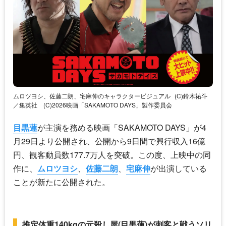
ムロツヨシ、佐藤二朗、宅麻伸のキャラクタービジュアル
(C)鈴木祐斗
／集英社 (C)2026映画「SAKAMOTO DAYS」製作委員会
目黒蓮
が主演を務める映画「SAKAMOTO DAYS」が4
月29日より公開され、公開から9日間で興行収入16億
円、観客動員数177.7万人を突破。この度、上映中の同
作に、
ムロツヨシ
、
佐藤二朗
、
宅麻伸
が出演している
ことが新たに公開された。
推定体重140kgの元殺し屋(目黒蓮)が刺客と戦うソリ