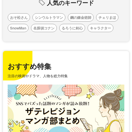
人気のキーワード
おそ松さん
シンウルトラマン
鋼の錬金術師
チェリまほ
SnowMan
名探偵コナン
るろうに剣心
キャラクター
おすすめ特集
注目の映画やドラマ、人物を総力特集