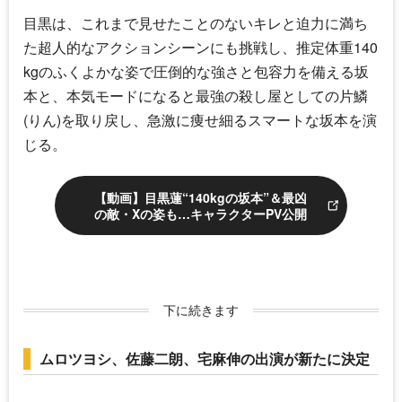
目黒は、これまで見せたことのないキレと迫力に満ち
た超人的なアクションシーンにも挑戦し、推定体重140
kgのふくよかな姿で圧倒的な強さと包容力を備える坂
本と、本気モードになると最強の殺し屋としての片鱗
(りん)を取り戻し、急激に痩せ細るスマートな坂本を演
じる。
【動画】目黒蓮“140kgの坂本”＆最凶
の敵・Xの姿も…キャラクターPV公開
下に続きます
ムロツヨシ、佐藤二朗、宅麻伸の出演が新たに決定