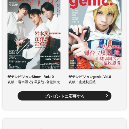
ザテレビジョンShow Vol.10
ザテレビジョンgenic. Vol.8
表紙：岩本照×深澤辰哉×宮舘涼太
表紙：山姥切国広
プレゼントに応募する