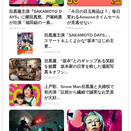
目黒蓮主演『SAKAMOTO D
「今日の目玉商品は？」毎日
AYS』に横田真悠、戸塚純貴
変わるAmazonタイムセール
が出演「福田組の一員...
が見逃せない
2026.01.13
PR(Amazon)
目黒蓮主演「SAKAMOTO DAYS」、
スマート＆ふくよかな“坂本”はじめ主
要...
2026.03.10
目黒蓮、“坂本”とのギャップある笑顔
を披露 坂本家の日常を映した場面写
真＆オフシ...
2026.05.21
上戸彩、Snow Man目黒蓮と夫婦役で
初共演「以前から繊細で誠実なお芝居
が大好...
2025.11.11