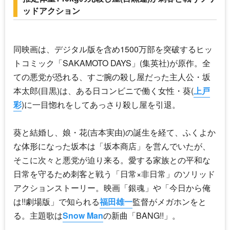
ッドアクション
同映画は、デジタル版を含め1500万部を突破するヒッ
トコミック「SAKAMOTO DAYS」(集英社)が原作。全
ての悪党が恐れる、すご腕の殺し屋だった主人公・坂
本太郎(目黒)は、ある日コンビニで働く女性・葵(
上戸
彩
)に一目惚れをしてあっさり殺し屋を引退。
葵と結婚し、娘・花(吉本実由)の誕生を経て、ふくよか
な体形になった坂本は「坂本商店」を営んでいたが、
そこに次々と悪党が迫り来る。愛する家族との平和な
日常を守るため刺客と戦う「日常×非日常」のソリッド
アクションストーリー。映画「銀魂」や「今日から俺
は!!劇場版」で知られる
福田雄一
監督がメガホンをと
る。主題歌は
Snow Man
の新曲「BANG!!」。