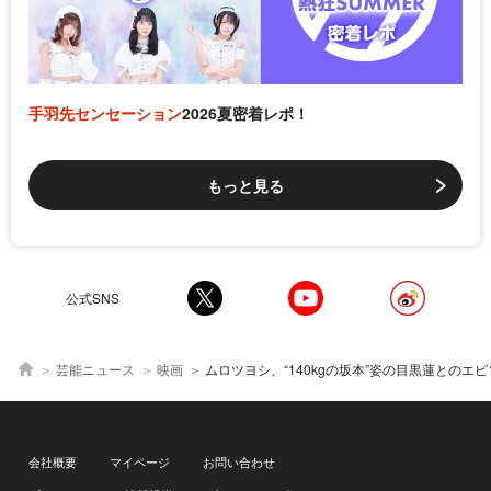
手羽先センセーション
2026夏密着レポ！
もっと見る
公式SNS
芸能ニュース
映画
ムロツヨシ、“140kgの坂本”姿の目黒蓮とのエピソードを語る 佐藤二朗、宅麻伸の参戦も決定＜SAKAMOTO DA
会社概要
マイページ
お問い合わせ