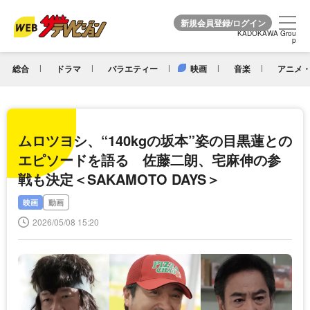
KADOKAWA Grou
KADOKAWA Grou
p
p
総合
ドラマ
バラエティー
映画
音楽
アニメ・
ムロツヨシ、“140kgの坂本”姿の目黒蓮との
エピソードを語る 佐藤二朗、宅麻伸の参
戦も決定＜SAKAMOTO DAYS＞
映画
動画
2026/05/08 15:20