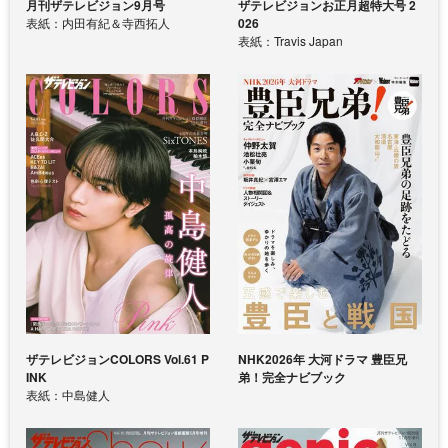
月刊ザテレビジョン9月号
ザテレビジョンお正月超特大号 2
表紙：内田有紀＆寺西拓人
026
表紙：Travis Japan
ザテレビジョンCOLORS Vol.61 P
NHK2026年 大河ドラマ 豊臣兄
INK
弟！完全ナビブック
表紙：中島健人