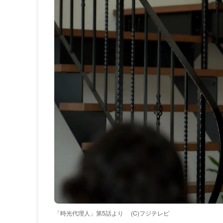
「時光代理人」第5話より
(C)フジテレビ