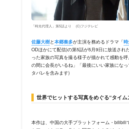
「時光代理人」第5話より
(C)フジテレビ
佐藤大樹
と
本郷奏多
が主演を務めるドラマ「
時
ODほかにて配信)の第5話が5月9日に放送された
った家族の写真を撮る様子が描かれて感動を呼
の間に会長がいるね」「最後にいい家族になっ
タバレを含みます)
世界でヒットする写真をめぐる“タイム
本作は、中国の大手プラットフォーム・bilibi