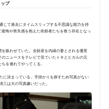
リップ
通じて過去にタイムスリップする不思議な能力を持
て後悔や喪失感を抱えた依頼者たちを救う存在となっ
間を賑わせていた。全財産を内縁の妻とされる優里
そのニュースをテレビで見ていたトキとヒカルの元
たちを連れてやってくる。
たに決まっている」手掛かりを探すため写真がない
清三は大の写真嫌いだった。