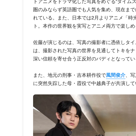
トアニメをドラマ化した写真をめぐる“タイム
圏のみならず英語圏でも人気を集め、現在まで
れている。また、日本では2月よりアニメ「
時
ト。本作の世界観を実写とアニメ両方で楽しめ
佐藤が演じるのは、写真の撮影者に憑依しタイ
は、撮影された写真の世界を見通してトキをナ
深い信頼を寄せ合う正反対のバディとなってい
また、地元の刑事・吉本耕作役で
風間俊介
、写
に突然失踪した母・霞役で中越典子が共演して