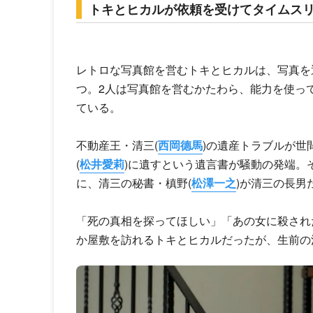
トキとヒカルが依頼を受けてタイムス
レトロな写真館を営むトキとヒカルは、写真を
つ。2人は写真館を営むかたわら、能力を使っ
ている。
不動産王・清三(
西岡德馬
)の遺産トラブルが世
(
松井愛莉
)に遺すという遺言書が騒動の発端。
に、清三の秘書・槙野(
松澤一之
)が清三の長男
「死の真相を探ってほしい」「あの女に殺され
か屋敷を訪れるトキとヒカルだったが、生前の