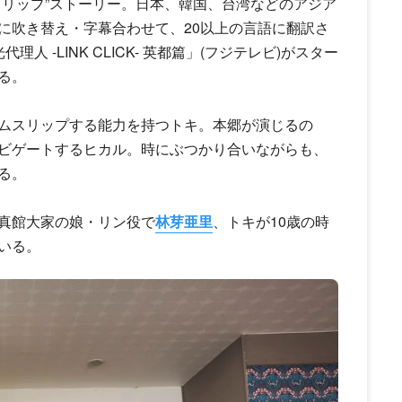
スリップ”ストーリー。日本、韓国、台湾などのアジア
に吹き替え・字幕合わせて、20以上の言語に翻訳さ
光代理人
-LINK CLICK- 英都篇」(フジテレビ)がスター
る。
ムスリップする能力を持つトキ。本郷が演じるの
ビゲートするヒカル。時にぶつかり合いながらも、
る。
真館大家の娘・リン役で
林芽亜里
、トキが10歳の時
いる。