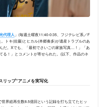
光代理人
」(毎週土曜夜11:40-0:35、フジテレビ系／F
。トキ(佐藤)とヒカル(
本郷奏多
)が遺産トラブルのあ
んだ。Xでも、「最初でさいごの家族写真…！」「あ
てる！」とコメントが寄せられた。(以下、作品のネ
スリップ”アニメを実写化
liで世界総再生数8.5億回という記録を打ち立てたヒッ