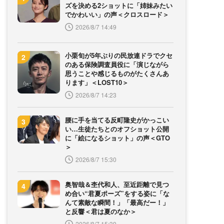
ズを決める2ショットに「姉妹みたい
でかわいい」の声＜クロスロード＞
2026/8/7 14:49
小栗旬が5年ぶりの民放連ドラでクセ
のある保険調査員役に「演じながら
思うことや感じるものがたくさんあ
ります」＜LOST10＞
2026/8/7 14:23
腰に手を当てる反町隆史がかっこい
い…生徒たちとのオフショット公開
に「絵になるショット」の声＜GTO
＞
2026/8/7 15:30
奥智哉＆杢代和人、至近距離で見つ
め合い“君夏ポーズ”をする姿に「な
んて素敵な瞬間！」「最高だー！」
と反響＜君は夏のなか＞
2026/8/7 15:39