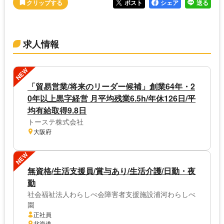
ポスト
シェア
送る
求人情報
NEW
「貿易営業/将来のリーダー候補」創業64年・2
0年以上黒字経営 月平均残業6.5h/年休126日/平
均有給取得9.8日
トーステ株式会社
大阪府
NEW
無資格/生活支援員/賞与あり/生活介護/日勤・夜
勤
社会福祉法人わらしべ会障害者支援施設浦河わらしべ
園
正社員
北海道