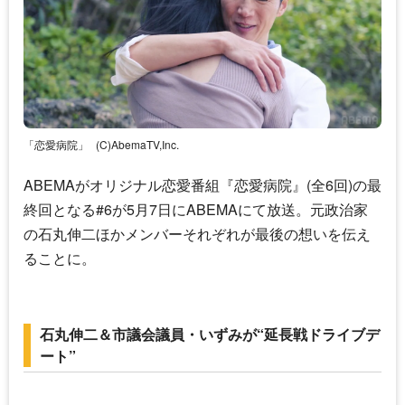
「恋愛病院」
(C)AbemaTV,Inc.
ABEMAがオリジナル恋愛番組『恋愛病院』(全6回)の最
終回となる#6が5月7日にABEMAにて放送。元政治家
の石丸伸二ほかメンバーそれぞれが最後の想いを伝え
ることに。
石丸伸二＆市議会議員・いずみが“延長戦ドライブデ
ート”