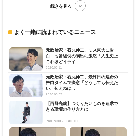
続きを見る
よく一緒に読まれているニュース
元政治家・石丸伸二、ミス東大に告
白…も番組側の演出に激怒「人生史上
これほどイライ...
2026.05.11
元政治家・石丸伸二、最終日の運命の
告白タイムで決意「どうしても伝えた
い、伝えねば...
2026.05.07
【西野亮廣】つくりたいものを追求で
きる環境の作り方とは
PR(FINCHI on GOETHE)