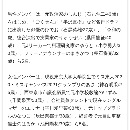
男性メンバーは、元政治家のしんじ（石丸伸二/43歳）
をはじめ、『ごくせん』『半沢直樹』など名作ドラマ
に出演した俳優のひでお（石黒英雄/37歳）、「令和の
虎」総合演出で実業家のりゅうせい（桑田龍征/40
歳）、元Jリーガーで料理研究家のゆうと（小泉勇人/3
0歳）、フリーアナウンサーのまさかつ（雫石将克/32
歳）ら5名。
女性メンバーは、現役東京大学大学院生でミス東大202
0・ミスキャンパス2021グランプリのあさ（神谷明采/2
5歳）、西東京市市議会議員で元小学校教諭のいずみ
（千間泉実/33歳）、会社員兼タレントで現在シングル
マザーのエリナ（平川愛里菜/33歳）、元トップグラド
ルのなつこ（辰巳奈都子/38歳）、経営者で元自動車整
備士のはるか（池田陽花/30歳）ら5名。