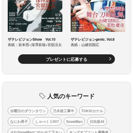
ザテレビジョンShow Vol.10
ザテレビジョンgenic. Vol.8
表紙：岩本照×深澤辰哉×宮舘涼太
表紙：山姥切国広
プレゼントに応募する
人気のキーワード
水曜日のダウンタウン
乃木坂工事中
TOKIOカケル
なにわ男子
しゃべくり007
SnowMan
日向坂46
それSnowManにやらせて下さい
キングオブコント優勝者