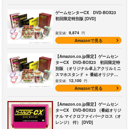
ゲームセンターCX DVD-BOX23
初回限定特別版 [DVD]
9,874
最安値:
円
Amazonで見る
【Amazon.co.jp限定】ゲームセン
ターCX DVD-BOX23 初回限定特
別版 （オリジナル卓上アクリルミニ
スマホスタンド ＋ 番組オリジナル
マイクロファイバークロス（オレン
12,100
最安値:
円
ジ） 付） [DVD]
Amazonで見る
【Amazon.co.jp限定】ゲームセン
ターCX DVD-BOX23 （番組オリジ
ナル マイクロファイバークロス（オ
レンジ） 付） [DVD]