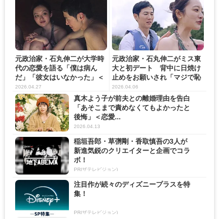
元政治家・石丸伸二が大学時
元政治家・石丸伸二がミス東
代の恋愛を語る「僕は病ん
大と初デート 背中に日焼け
だ」「彼女はいなかった」＜
止めをお願いされ「マジで恥
恋愛...
ず...
2026.04.27
2026.04.06
真木よう子が前夫との離婚理由を告白
「あそこまで責めなくてもよかったと
後悔」＜恋愛...
2026.04.13
稲垣吾郎・草彅剛・香取慎吾の3人が
新進気鋭のクリエイターと企画でコラ
ボ！
PR(ザテレビジョン)
注目作が続々のディズニープラスを特
集！
PR(ザテレビジョン)