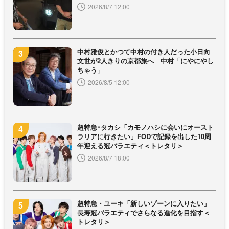
2026/8/7 12:00
中村雅俊とかつて中村の付き人だった小日向
文世が2人きりの京都旅へ 中村「にやにやし
ちゃう」
2026/8/5 12:00
超特急･タカシ「カモノハシに会いにオースト
ラリアに行きたい」FODで記録を出した10周
年迎える冠バラエティ＜トレタリ＞
2026/8/7 18:00
超特急・ユーキ「新しいゾーンに入りたい」
長寿冠バラエティでさらなる進化を目指す＜
トレタリ＞