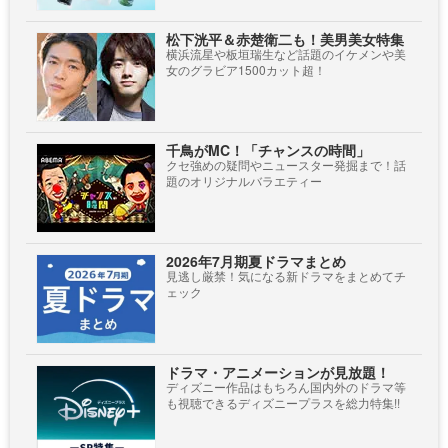
松下洸平＆赤楚衛二も！美男美女特集
横浜流星や板垣瑞生など話題のイケメンや美
女のグラビア1500カット超！
千鳥がMC！「チャンスの時間」
クセ強めの疑問やニュースター発掘まで！話
題のオリジナルバラエティー
2026年7月期夏ドラマまとめ
見逃し厳禁！気になる新ドラマをまとめてチ
ェック
ドラマ・アニメーションが見放題！
ディズニー作品はもちろん国内外のドラマ等
も視聴できるディズニープラスを総力特集!!