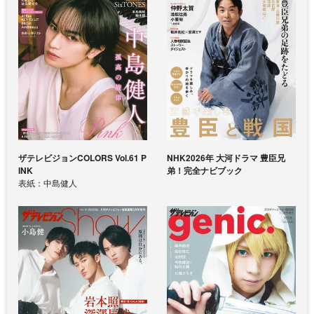
ザテレビジョンCOLORS Vol.61 P
NHK2026年 大河ドラマ 豊臣兄
INK
弟！完全ナビブック
表紙：中島健人