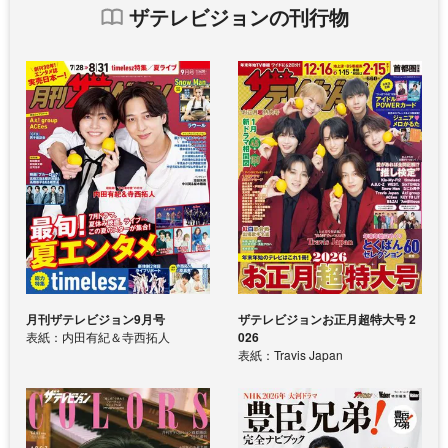
ザテレビジョンの刊行物
月刊ザテレビジョン9月号
ザテレビジョンお正月超特大号 2
表紙：内田有紀＆寺西拓人
026
表紙：Travis Japan