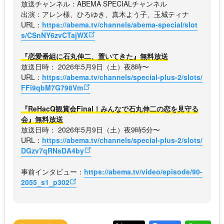
放送チャンネル：ABEMA SPECIALチャンネル
出演：アレン様、ひろゆき、真木よう子、玉城ティナ
URL：
https://abema.tv/channels/abema-special/slot
s/CSnNY6zvCTajWX
『恋愛番組に石丸伸二、置いてきた』無料放送
放送日時： 2026年5月9日（土）夜8時〜
URL：
https://abema.tv/channels/special-plus-2/slots/
FFi9qbM7G798Vm
『ReHacQ観賞会Final！みんなで石丸伸二の恋を見守る
会』無料放送
放送日時： 2026年5月9日（土）夜9時5分〜
URL：
https://abema.tv/channels/special-plus-2/slots/
DGzv7qRNsDA4by
事前インタビュー：
https://abema.tv/video/episode/90-
2055_s1_p302