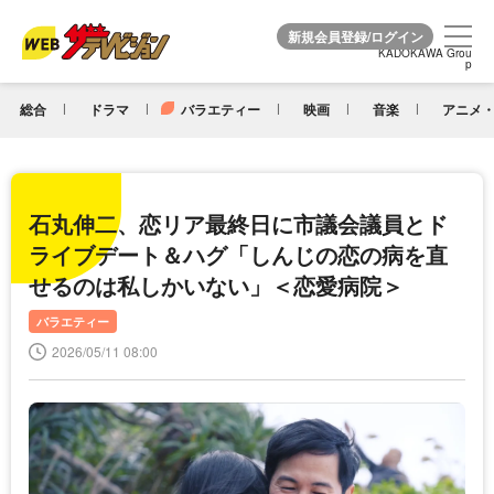
KADOKAWA Grou
KADOKAWA Grou
p
p
総合
ドラマ
バラエティー
映画
音楽
アニメ・
石丸伸二、恋リア最終日に市議会議員とド
ライブデート＆ハグ「しんじの恋の病を直
せるのは私しかいない」＜恋愛病院＞
バラエティー
2026/05/11 08:00