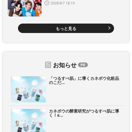
2026/8/7 18:10
もっと見る
お知らせ
「つるすべ肌」に導くカネボウ化粧品
のこだ...
カネボウの酵素研究がつるすべ肌に導
く！s...