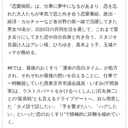
『恋愛病院』は、仕事に夢中になるがあまり、恋を忘
れた大人たちが本気で恋と向き合う恋愛番組。政治・
経済・カルチャーなど各分野の第一線で活躍してきた
男女10名が、2泊3日の共同生活を通して、これまで置
き去りにしてきた恋や自分自身と向き合う。スタジオ
見届け人はアレン様、ひろゆき、真木よう子、玉城テ
ィナが務める。
#6では、最後のおくすり「運命の告白タイム」が処方
され、それぞれが最後の想いを伝えることに。仕事で
一時離脱していた西東京市市議会議員・いずみ(千間泉
実)は、ラストスパートをかけるべくしんじ(石丸伸二)
との“延長戦”とも言えるドライブデートへ。自ら用意し
た「タメ語で話したい」「手を繋ぎたい」「ハグした
い」といった“恋のおくすり”で積極的に距離を縮めてい
く。