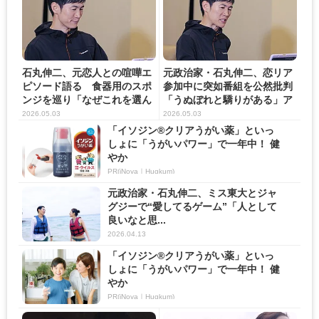
石丸伸二、元恋人との喧嘩エ
元政治家・石丸伸二、恋リア
ピソード語る 食器用のスポ
参加中に突如番組を公然批判
ンジを巡り「なぜこれを選ん
「うぬぼれと驕りがある」ア
だ...
レ...
2026.05.03
2026.05.03
「イソジン®クリアうがい薬」といっ
しょに「うがいパワー」で一年中！ 健
やか
PR(iNova｜Hugkum)
元政治家・石丸伸二、ミス東大とジャ
グジーで“愛してるゲーム”「人として
良いなと思...
2026.04.13
「イソジン®クリアうがい薬」といっ
しょに「うがいパワー」で一年中！ 健
やか
PR(iNova｜Hugkum)