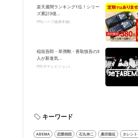
楽天週間ランキング1位！シリー
ズ累計3億...
PR(ハーブ健康本舗)
稲垣吾郎・草彅剛・香取慎吾の3
人が新進気...
PR(ザテレビジョン)
キーワード
ABEMA
恋愛病院
石丸伸二
桑田龍征
タレント