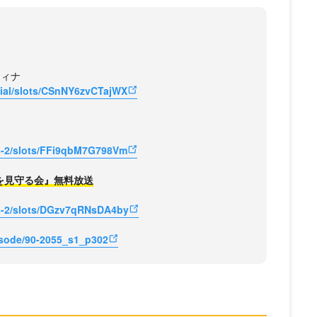
ティナ
cial/slots/CSnNY6zvCTajWX
us-2/slots/FFi9qbM7G798Vm
恋を見守る会』無料放送
us-2/slots/DGzv7qRNsDA4by
pisode/90-2055_s1_p302