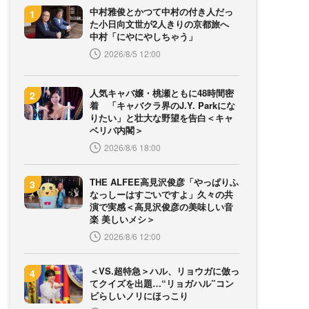
中村雅俊とかつて中村の付き人だっ
た小日向文世が2人きりの京都旅へ
中村「にやにやしちゃう」
2026/8/5 12:00
人気キャバ嬢・桃瀬ともに48時間密
着 「キャバクラ界のJ.Y. Parkにな
りたい」と壮大な野望を告白＜キャ
ベリバ内閣＞
2026/8/6 18:00
THE ALFEE高見沢俊彦「やっぱりふ
なっしーはすごいですよ」久々の共
演で実感＜高見沢俊彦の美味しい音
楽 美しいメシ＞
2026/8/6 12:00
＜VS.超特急＞ハル、リョウガに倣っ
てクイズを出題…“リョガハル”コン
ビらしいノリにほっこり