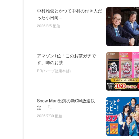
中村雅俊とかつて中村の付き人だ
った小日向...
2026/8/5 配信
アマゾン1位「このお茶ガチで
す」噂のお茶
PR(ハーブ健康本舗)
Snow Man出演の新CM放送決
定 「...
2026/7/30 配信