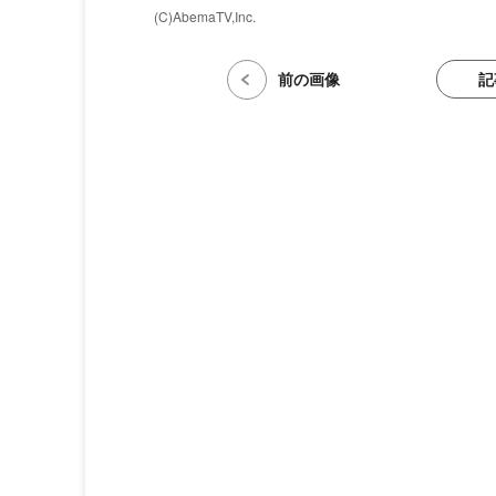
(C)AbemaTV,Inc.
記
前の画像