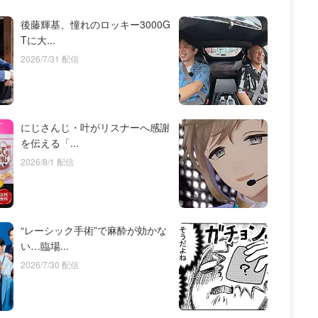
後藤輝基、憧れのロッキー3000G
Tに大...
2026/7/31 配信
にじさんじ・叶がリスナーへ感謝
を伝える「...
2026/8/1 配信
“レーシック手術”で麻酔が効かな
い…臨場...
2026/7/30 配信