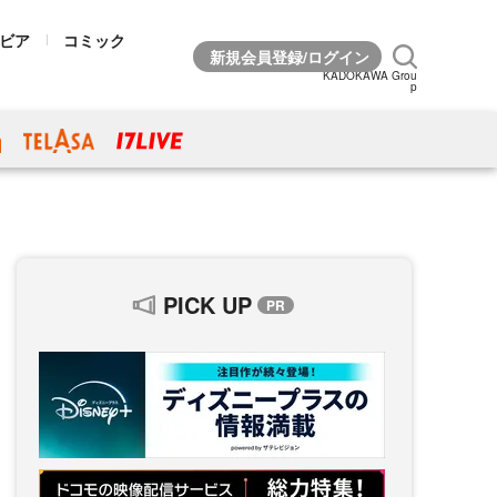
ビア
コミック
KADOKAWA Grou
p
PICK UP