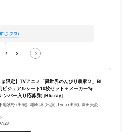
 (2/3)
2
3
.co.jp限定】TVアニメ「異世界のんびり農家２」Bl
巻(L判ビジュアルシート10枚セット＋メーカー特
バー入り応募券) [Blu-ray]
下地紫野 (出演), 洲崎 綾 (出演), Lynn (出演), 富田美憂
ン
7/29