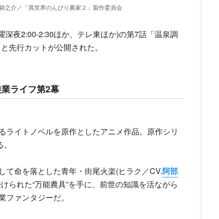
内藤騎之介／「異世界のんびり農家２」製作委員会
曜深夜2:00-2:30ほか、テレ東ほか)の第7話「温泉調
すじと先行カットが公開された。
業ライフ第2幕
るライトノベルを原作としたアニメ作品。原作シリ
る。
て命を落とした青年・街尾火楽(ヒラク／CV.
阿部
けられた“万能農具”を手に、前世の知識を活ながら
業ファンタジーだ。