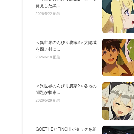
発見した黒...
2026/5/22 配信
＜異世界のんびり農家2＞太陽城
を四ノ村に...
2026/6/18 配信
＜異世界のんびり農家2＞各地の
問題が収束...
2026/5/29 配信
GOETHEとFINCHIがタッグを組