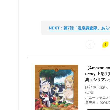
NEXT：第7話「温泉調査隊」あらすじ
1
【Amazon
uｰray 上
典：シリアルナン
阿部 敦 (出演), 
(出演)
ポニーキャニオ
発売日： 2026/0