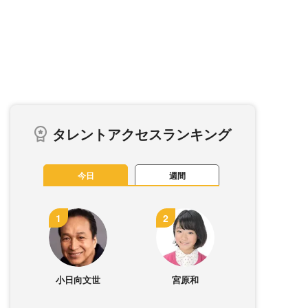
タレントアクセスランキング
今日
週間
小日向文世
宮原和