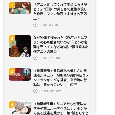
「アニメ化してくれて本当にありが
とう」“圧巻”の美しさで魔術表現し
た作画にファン熱狂＜本好きの下剋
上＞
2026/8/8 7:10
なぜVHSで描かれた“OVA”たちはフ
ァンの心を離さないのか「ぼくの地
球を守って」など3作品で振り返る名
作アニメの魅力
2026/8/7 18:00
＜桃源暗鬼＞皇后崎迅の優しさに視
聴者がキュン!! ABEMAが第14話コメ
ントランキングを発表、皇后崎の行
動に「超かっこいい！」の声
2025/10/21 16:13
＜無職転生III＞リニアたちが魔法大
学を卒業…ルーデウスはナナホシか
らある提案を受ける 第7話あらすじ