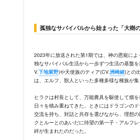
孤独なサバイバルから始まった「大樹
2023年に放送された第1期では、神の恩寵に
独なサバイバル生活から一歩ずつ生活の基盤を
V.
下地紫野
)や天使族のティア(CV.
洲崎綾
)との
は、エルフ、獣人といった多種多様な種族が集
ヒラクは村長として、万能農具を駆使して畑を
日々を積み重ねてきた。ときにはドラゴンのドー
交流を持ち、対話と共存を選びながら、理想の
クとルーとのあいだに待望の第一子・アルフレ
絆が生まれたのだった。