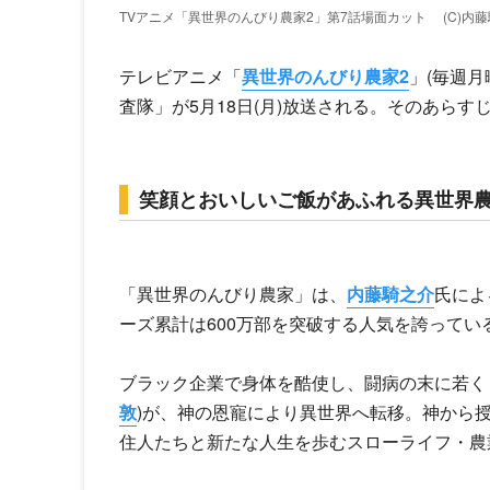
TVアニメ「異世界のんびり農家2」第7話場面カット
(C)
テレビアニメ「
異世界のんびり農家2
」(毎週月
査隊」が5月18日(月)放送される。そのあら
笑顔とおいしいご飯があふれる異世界農
「異世界のんびり農家」は、
内藤騎之介
氏によ
ーズ累計は600万部を突破する人気を誇ってい
ブラック企業で身体を酷使し、闘病の末に若くし
敦
)が、神の恩寵により異世界へ転移。神から授
住人たちと新たな人生を歩むスローライフ・農