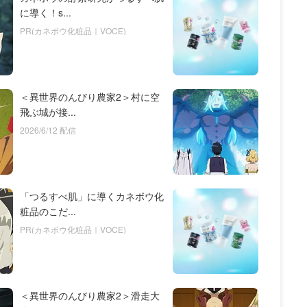
に導く！s...
PR(カネボウ化粧品｜VOCE)
＜異世界のんびり農家2＞村に空
飛ぶ城が接...
2026/6/12 配信
「つるすべ肌」に導くカネボウ化
粧品のこだ...
PR(カネボウ化粧品｜VOCE)
＜異世界のんびり農家2＞滑走大