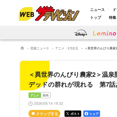
ニュース
ド
トップ
特集
芸能ニュース
アニメ・2.5次元
＜異世界のんびり農家2＞温泉開発と魔
＜異世界のんびり農家2＞温泉
デッドの群れが現れる 第7話
アニメ
動画
2026/05/14 19:32
ポスト
シェア