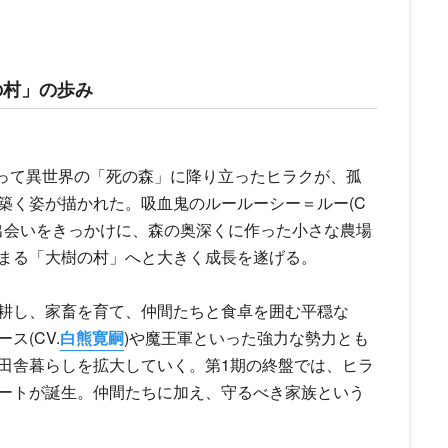
の村」の歩み
よって異世界の「死の森」に降り立ったヒラクが、孤
築く姿が描かれた。吸血鬼のルールーシー＝ルー(C
出会いをきっかけに、森の奥深くに作った小さな農場
まる「大樹の村」へと大きく成長を遂げる。
耕し、家畜を育て、仲間たちと食卓を囲む平穏な
ス(CV.
白熊寛嗣
)や魔王軍といった強力な勢力とも
田舎暮らしを拡大していく。第1期の終盤では、ヒラ
ートが誕生。仲間たちに加え、守るべき家族という