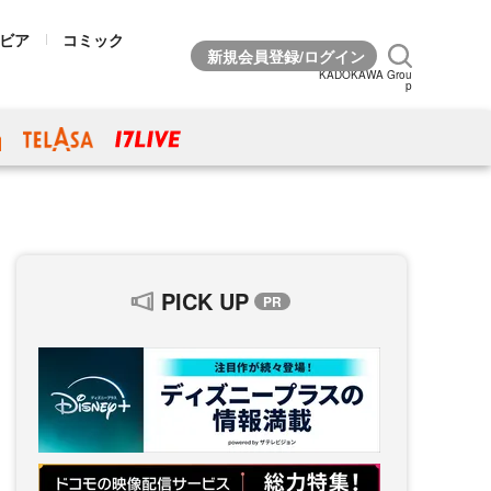
ビア
コミック
KADOKAWA Grou
p
PICK UP