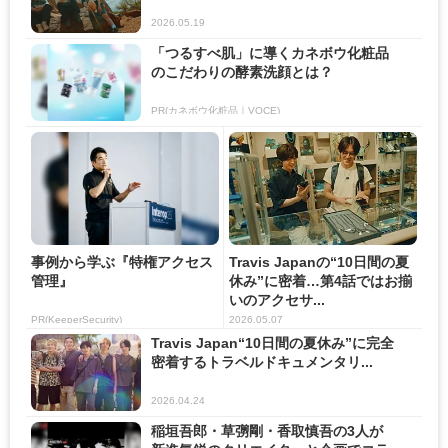
2026.05.19
「つるすべ肌」に導くカネボウ化粧品
のこだわりの酵素洗顔とは？
PR(カネボウ化粧品｜VOCE)
事例から学ぶ『特権アクセス
Travis Japanの“10日間の夏
管理』
休み”に密着…第4話ではお揃
いのアクセサ...
PR(KeeperSecurity)
2026.05.07
Travis Japan“10日間の夏休み”に完全
密着するトラベルドキュメンタリ...
2026.04.24
稲垣吾郎・草彅剛・香取慎吾の3人が