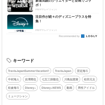
新進気鋭のクリエイターと企画でコラ
ボ！
PR(ザテレビジョン)
注目作が続々のディズニープラスを特
集！
PR(ザテレビジョン)
Recommended by
キーワード
TravisJapanSummerVacation!!
TravisJapan
宮近海斗
中村海人
吉澤閑也
七五三掛龍也
川島如恵留
松田元太
松倉海斗
Disney+
Disney+NEWS
動画
男性アイドル
ミュージシャン