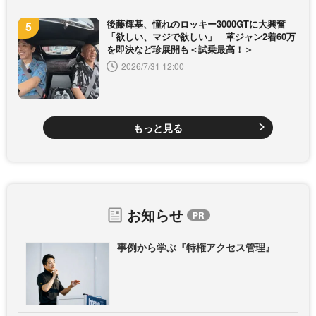
後藤輝基、憧れのロッキー3000GTに大興奮
「欲しい、マジで欲しい」 革ジャン2着60万
を即決など珍展開も＜試乗最高！＞
2026/7/31 12:00
もっと見る
お知らせ
事例から学ぶ『特権アクセス管理』