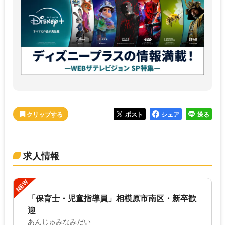
ポスト
シェア
送る
求人情報
NEW
「保育士・児童指導員」相模原市南区・新卒歓
迎
あんじゅみなみだい