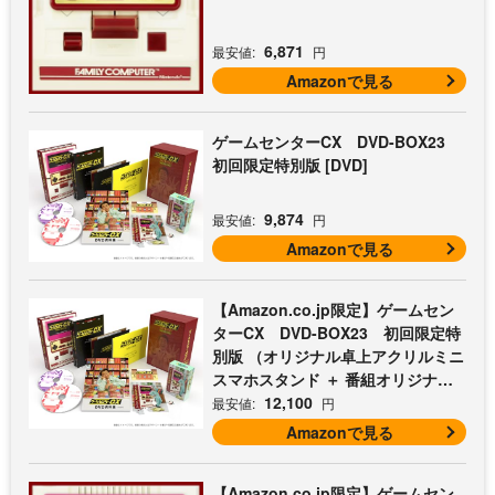
6,871
最安値:
円
Amazonで見る
ゲームセンターCX DVD-BOX23
初回限定特別版 [DVD]
9,874
最安値:
円
Amazonで見る
【Amazon.co.jp限定】ゲームセン
ターCX DVD-BOX23 初回限定特
別版 （オリジナル卓上アクリルミニ
スマホスタンド ＋ 番組オリジナル
マイクロファイバークロス（オレン
12,100
最安値:
円
ジ） 付） [DVD]
Amazonで見る
【Amazon.co.jp限定】ゲームセン