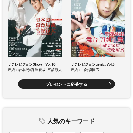
ザテレビジョンShow Vol.10
ザテレビジョンgenic. Vol.8
表紙：岩本照×深澤辰哉×宮舘涼太
表紙：山姥切国広
プレゼントに応募する
人気のキーワード