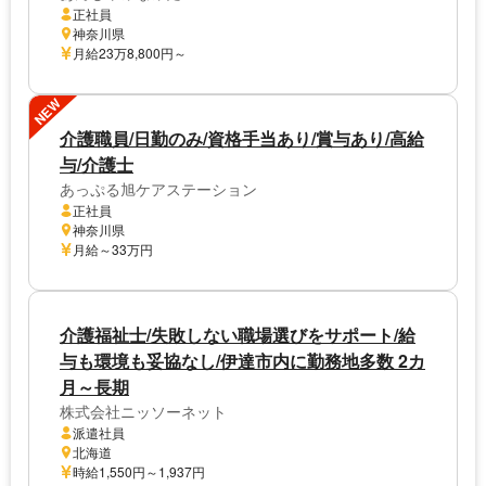
正社員
神奈川県
月給23万8,800円～
NEW
介護職員/日勤のみ/資格手当あり/賞与あり/高給
与/介護士
あっぷる旭ケアステーション
正社員
神奈川県
月給～33万円
介護福祉士/失敗しない職場選びをサポート/給
与も環境も妥協なし/伊達市内に勤務地多数 2カ
月～長期
株式会社ニッソーネット
派遣社員
北海道
時給1,550円～1,937円