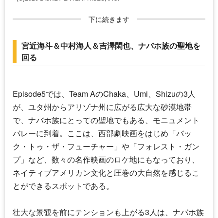
下に続きます
宮近海斗＆中村海人＆吉澤閑也、ナバホ族の聖地を
回る
Episode5では、Team AのChaka、Umi、Shizuの3人
が、ユタ州からアリゾナ州に広がる広大な砂漠地帯
で、ナバホ族にとっての聖地でもある、モニュメント
バレーに到着。ここは、西部劇映画をはじめ「バッ
ク・トゥ・ザ・フューチャー」や「フォレスト・ガン
プ」など、数々の名作映画のロケ地にもなっており、
ネイティブアメリカン文化と圧巻の大自然を感じるこ
とができるスポットである。
壮大な景観を前にテンションも上がる3人は、ナバホ族