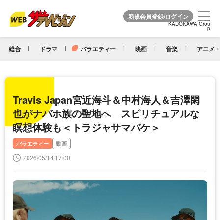
KADOKAWA Grou
KADOKAWA Grou
p
p
総合
ドラマ
バラエティー
映画
音楽
アニメ・
Travis Japan宮近海斗＆中村海人＆吉澤閑
也がナバホ族の聖地へ スピリチュアルな
瞑想体験も＜トラジャサマバケ＞
バラエティー
動画
2026/05/14 17:00