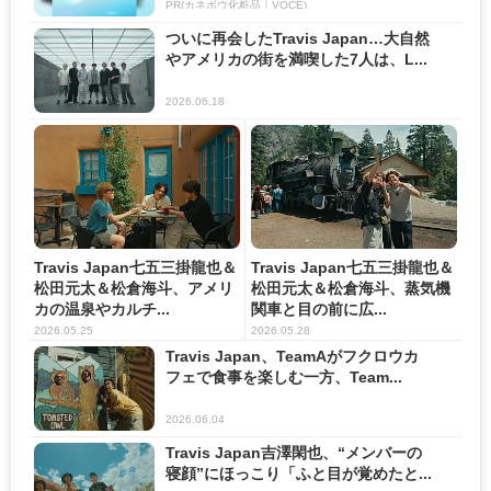
PR(カネボウ化粧品｜VOCE)
ついに再会したTravis Japan…大自然
やアメリカの街を満喫した7人は、L...
2026.06.18
Travis Japan七五三掛龍也＆
Travis Japan七五三掛龍也＆
松田元太＆松倉海斗、アメリ
松田元太＆松倉海斗、蒸気機
カの温泉やカルチ...
関車と目の前に広...
2026.05.25
2026.05.28
Travis Japan、TeamAがフクロウカ
フェで食事を楽しむ一方、Team...
2026.06.04
Travis Japan吉澤閑也、“メンバーの
寝顔”にほっこり「ふと目が覚めたと...