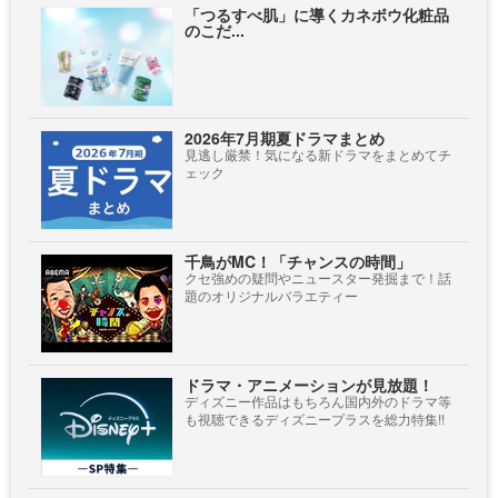
「つるすべ肌」に導くカネボウ化粧品
のこだ...
2026年7月期夏ドラマまとめ
見逃し厳禁！気になる新ドラマをまとめてチ
ェック
千鳥がMC！「チャンスの時間」
クセ強めの疑問やニュースター発掘まで！話
題のオリジナルバラエティー
ドラマ・アニメーションが見放題！
ディズニー作品はもちろん国内外のドラマ等
も視聴できるディズニープラスを総力特集!!