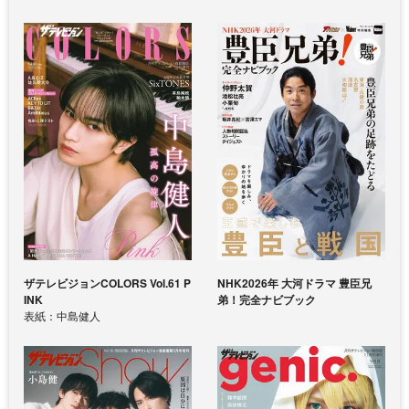
ザテレビジョンCOLORS Vol.61 P
NHK2026年 大河ドラマ 豊臣兄
INK
弟！完全ナビブック
表紙：中島健人