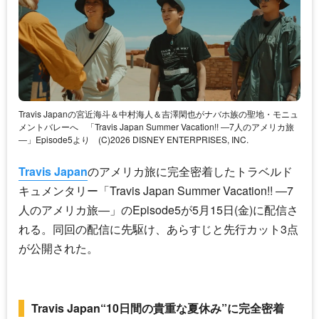
Travis Japanの宮近海斗＆中村海人＆吉澤閑也がナバホ族の聖地・モニュ
メントバレーへ
「Travis Japan Summer Vacation!! ―7人のアメリカ旅
―」Episode5より (C)2026 DISNEY ENTERPRISES, INC.
Travis Japan
のアメリカ旅に完全密着したトラベルド
キュメンタリー「
Travis Japan
Summer Vacation!! ―7
人のアメリカ旅―」のEpisode5が5月15日(金)に配信さ
れる。同回の配信に先駆け、あらすじと先行カット3点
が公開された。
Travis Japan“10日間の貴重な夏休み”に完全密着