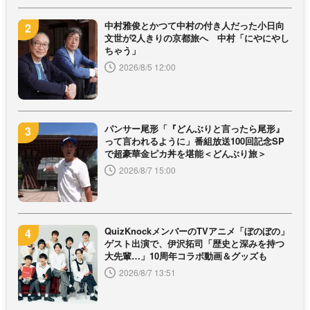
中村雅俊とかつて中村の付き人だった小日向
文世が2人きりの京都旅へ 中村「にやにやし
ちゃう」
2026/8/5 12:00
パンサー尾形「『どんぶりと言ったら尾形』
って言われるように」番組放送100回記念SP
で超豪華金ピカ丼を堪能＜どんぶり旅＞
2026/8/7 15:00
QuizKnockメンバーのTVアニメ「ぼのぼの」
ゲスト出演で、伊沢拓司「歴史と深みを持つ
大先輩…」10周年コラボ動画＆グッズも
2026/8/7 13:51