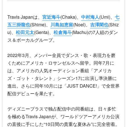
Travis Japan
は、
宮近海斗
(Chaka)、
中村海人
(Umi)、
七
五三掛龍也
(Shime)、
川島如恵留
(Noel)、
吉澤閑也
(Shiz
u)、
松田元太
(Genta)、
松倉海斗
(Machu)の7人組のダン
ス＆ボーカルグループ。
2022年3月、メンバー全員でダンス・歌・表現力を磨
くためにアメリカ・ロサンゼルスへ留学。同年7月に
は、アメリカの人気オーディション番組「アメリカ
ズ・ゴット・タレント」シーズン17に出演し準決勝に
進出。さらに同年10月には「JUST DANCE!」で全世界
配信デビューを果たす。
ディズニープラスで独占配信中の同番組は、日々多忙
を極める
Travis Japan
が、ワールドツアーアメリカ公演
の直後に手にした“10日間の貴重な夏休み”に完全密着。