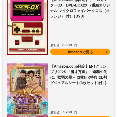
ターCX DVD-BOX23 （番組オリジ
ナル マイクロファイバークロス（オ
レンジ） 付） [DVD]
8,800
最安値:
円
Amazonで見る
【Amazon.co.jp限定】M-1グラン
プリ2025 「漫才万歳」～連覇の先
に、軟弱の星～ (2枚組)(特典:2L判
ビジュアルシート(3枚セット)付) [D
VD]
5,280
最安値:
円