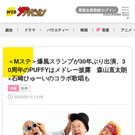
KADOKAWA Grou
KADOKAWA Grou
p
p
総合
ドラマ
バラエティー
映画
音楽
アニメ・
＜Mステ＞爆風スランプが30年ぶり出演、3
0周年のPUFFYはメドレー披露 森山直太朗
×石崎ひゅーいのコラボ歌唱も
音楽
動画
2026/05/15 13:49