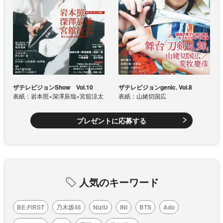
ザテレビジョンShow Vol.10
ザテレビジョンgenic. Vol.8
表紙：岩本照×深澤辰哉×宮舘涼太
表紙：山姥切国広
プレゼントに応募する
人気のキーワード
BE:FIRST
乃木坂46
NiziU
INI
BTS
Ado