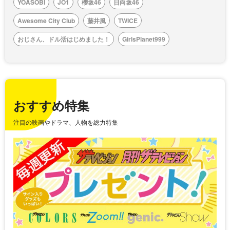
YOASOBI
JO1
櫻坂46
日向坂46
Awesome City Club
藤井風
TWICE
おじさん、ドル活はじめました！
GirlsPlanet999
おすすめ特集
注目の映画やドラマ、人物を総力特集