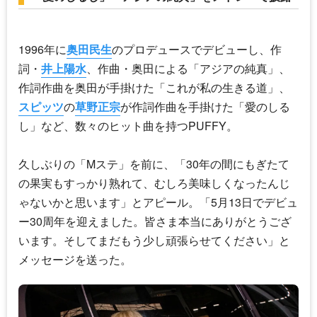
1996年に
奥田民生
のプロデュースでデビューし、作
詞・
井上陽水
、作曲・奥田による「アジアの純真」、
作詞作曲を奥田が手掛けた「これが私の生きる道」、
スピッツ
の
草野正宗
が作詞作曲を手掛けた「愛のしる
し」など、数々のヒット曲を持つ
PUFFY
。
久しぶりの「Mステ」を前に、「30年の間にもぎたて
の果実もすっかり熟れて、むしろ美味しくなったんじ
ゃないかと思います」とアピール。「5月13日でデビュ
ー30周年を迎えました。皆さま本当にありがとうござ
います。そしてまだもう少し頑張らせてください」と
メッセージを送った。