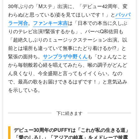
30年ぶりの「Mステ」出演に、「デビュー42周年、変
わらぬ(と思っている)姿を見てほしいです！」と
パッパ
ラー河合
。
ファンキー末吉
は「日本での本当に久しぶ
りのテレビ出演!!緊張するかも」、バーべQ和佐田も
「超絶久しぶりの
ミュージックステーション
出演。以
前とは場所も違っていて無事にたどり着けるか!?」と
緊張の面持ち。
サンプラザ中野くん
も「ひょんなこと
から毎朝般若心経を唱えてみたら、喉の調子がどんど
ん良くなり、今全盛期と言ってもイイくらい。なの
で、最高の歌をお届けできるはずです！」と意気込み
を示している。
下に続きます
デビュー30周年のPUFFYは「これが私の生きる道」
「愛のしるし」「アジアの純真」をメドレーで披露