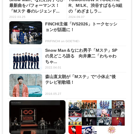
最新曲をパフォーマンス！
R、M!LK、渋谷すばるら9組
「Mステ 春のレジェンド...
の「めざましラ...
2022.03.25
2024.09.07
FINCHI主催「IVS2026」トークセッシ
ョンが話題に！
PR(FINCHI on GOETHE)
Snow Man＆なにわ男子「Mステ」SP
の見どころ語る 向井康二「わちゃわ
ちゃ...
2022.04.01
森山直太朗が「Mステ」で“小休止”後
テレビ初歌唱！
2016.05.27