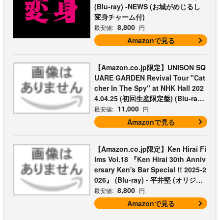
(Blu-ray) -NEWS (お城がめじるし
変身チャーム付)
8,800
最安値:
円
Amazonで見る
【Amazon.co.jp限定】UNISON SQ
UARE GARDEN Revival Tour "Cat
cher In The Spy" at NHK Hall 202
4.04.25 (初回生産限定盤) (Blu-ray)
- UNISON SQUARE GARDEN (コッ
11,000
最安値:
円
トン巾着付)
Amazonで見る
【Amazon.co.jp限定】Ken Hirai Fi
lms Vol.18 『Ken Hirai 30th Anniv
ersary Ken's Bar Special !! 2025-2
026』 (Blu-ray) - 平井堅 (オリジナ
ルライブフォトシートセット3枚組
8,800
最安値:
円
付)
Amazonで見る