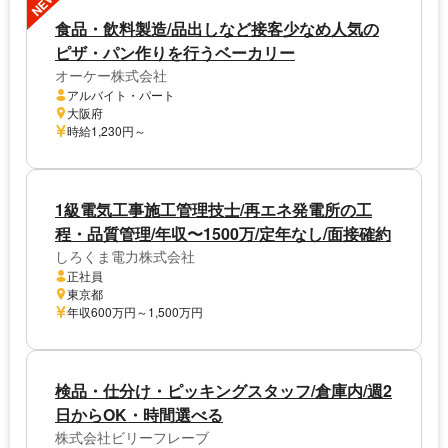
NEW
食品・飲料製造/品出しなど接客少なめ人気の
ピザ・パン作りを行うベーカリー
オーケー株式会社
アルバイト・パート
大阪府
時給1,230円～
1級電気工事施工管理技士/再エネ発電所の工
程・品質管理/年収〜1500万/定年なし/面接確約
しろくま電力株式会社
正社員
東京都
年収600万円～1,500万円
検品・仕分け・ピッキングスタッフ/倉庫内/週2
日からOK・時間選べる
株式会社ビリーフレーブ