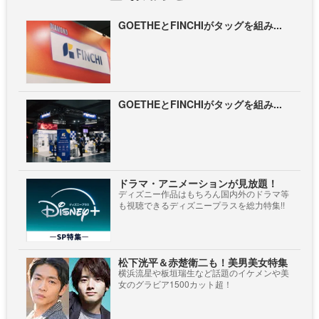
GOETHEとFINCHIがタッグを組み...
GOETHEとFINCHIがタッグを組み...
ドラマ・アニメーションが見放題！
ディズニー作品はもちろん国内外のドラマ等
も視聴できるディズニープラスを総力特集!!
松下洸平＆赤楚衛二も！美男美女特集
横浜流星や板垣瑞生など話題のイケメンや美
女のグラビア1500カット超！