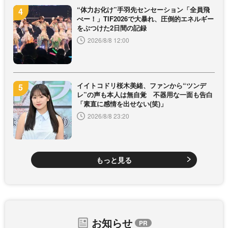
“体力お化け”手羽先センセーション「全員飛
べー！」TIF2026で大暴れ、圧倒的エネルギー
をぶつけた2日間の記録
2026/8/8 12:00
イイトコドリ桜木美緒、ファンから“ツンデ
レ”の声も本人は無自覚 不器用な一面も告白
「素直に感情を出せない(笑)」
2026/8/8 23:20
もっと見る
お知らせ