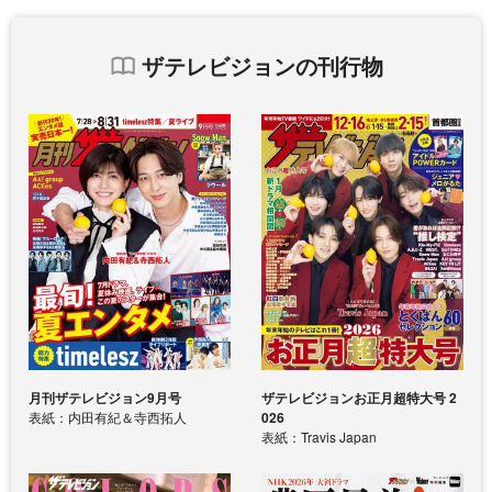
ザテレビジョンの刊行物
月刊ザテレビジョン9月号
ザテレビジョンお正月超特大号 2
表紙：内田有紀＆寺西拓人
026
表紙：Travis Japan