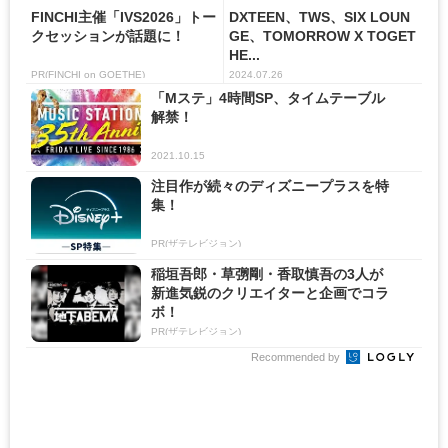
FINCHI主催「IVS2026」トー
DXTEEN、TWS、SIX LOUN
クセッションが話題に！
GE、TOMORROW X TOGET
HE...
PR(FINCHI on GOETHE)
2024.07.26
「Mステ」4時間SP、タイムテーブル
解禁！
2021.10.15
注目作が続々のディズニープラスを特
集！
PR(ザテレビジョン)
稲垣吾郎・草彅剛・香取慎吾の3人が
新進気鋭のクリエイターと企画でコラ
ボ！
PR(ザテレビジョン)
Recommended by