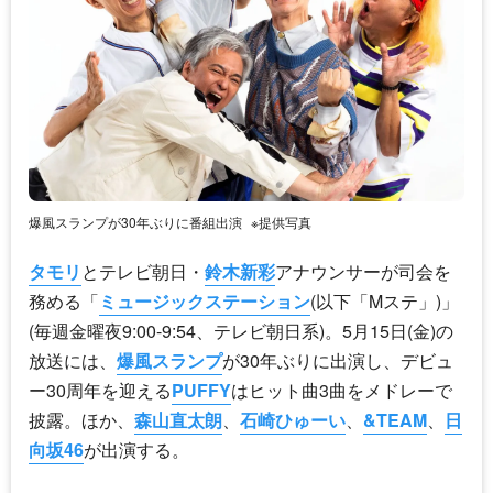
爆風スランプが30年ぶりに番組出演
※提供写真
タモリ
とテレビ朝日・
鈴木新彩
アナウンサーが司会を
務める「
ミュージックステーション
(以下「Mステ」)」
(毎週金曜夜9:00-9:54、テレビ朝日系)。5月15日(金)の
放送には、
爆風スランプ
が30年ぶりに出演し、デビュ
ー30周年を迎える
PUFFY
はヒット曲3曲をメドレーで
披露。ほか、
森山直太朗
、
石崎ひゅーい
、
&TEAM
、
日
向坂46
が出演する。