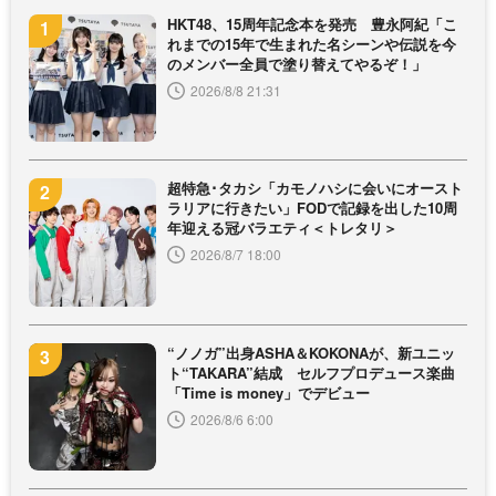
HKT48、15周年記念本を発売 豊永阿紀「こ
れまでの15年で生まれた名シーンや伝説を今
のメンバー全員で塗り替えてやるぞ！」
2026/8/8 21:31
超特急･タカシ「カモノハシに会いにオースト
ラリアに行きたい」FODで記録を出した10周
年迎える冠バラエティ＜トレタリ＞
2026/8/7 18:00
“ノノガ”出身ASHA＆KOKONAが、新ユニッ
ト“TAKARA”結成 セルフプロデュース楽曲
「Time is money」でデビュー
2026/8/6 6:00