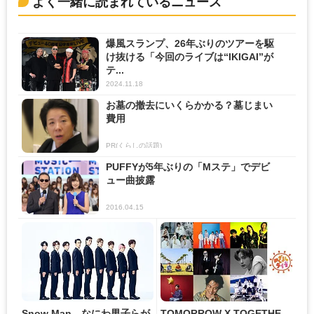
よく一緒に読まれているニュース
爆風スランプ、26年ぶりのツアーを駆
け抜ける「今回のライブは“IKIGAI”が
テ...
2024.11.18
お墓の撤去にいくらかかる？墓じまい
費用
PR(くらしの話題)
PUFFYが5年ぶりの「Mステ」でデビ
ュー曲披露
2016.04.15
Snow Man、なにわ男子らが
TOMORROW X TOGETHE