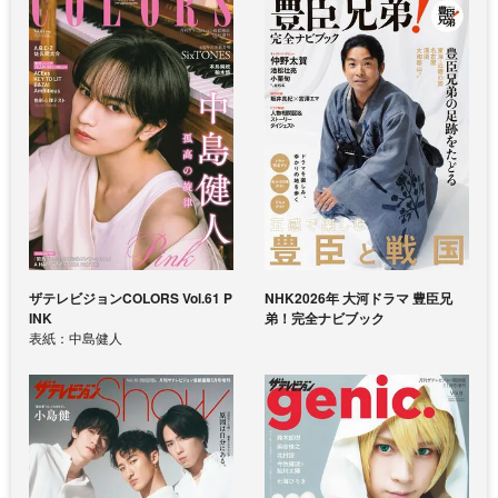
ザテレビジョンCOLORS Vol.61 P
NHK2026年 大河ドラマ 豊臣兄
INK
弟！完全ナビブック
表紙：中島健人