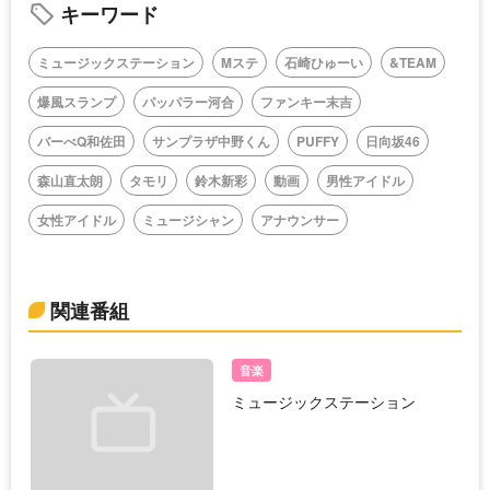
キーワード
ミュージックステーション
Mステ
石崎ひゅーい
&TEAM
爆風スランプ
パッパラー河合
ファンキー末吉
バーべQ和佐田
サンプラザ中野くん
PUFFY
日向坂46
森山直太朗
タモリ
鈴木新彩
動画
男性アイドル
女性アイドル
ミュージシャン
アナウンサー
関連番組
音楽
ミュージックステーション