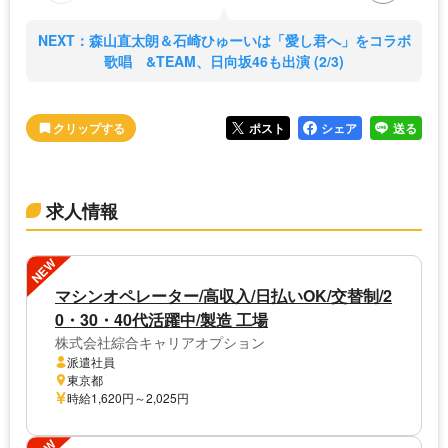
NEXT：森山直太朗＆石崎ひゅーいは「愛し君へ」をコラボ
歌唱 &TEAM、日向坂46も出演 (2/3)
ポスト
シェア
送る
求人情報
NEW
マシンオペレーター/高収入/日払いOK/交替制/2
0・30・40代活躍中/製造 工場
株式会社綜合キャリアオプション
派遣社員
東京都
時給1,620円～2,025円