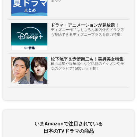
ェック
ドラマ・アニメーションが見放題！
ディズニー作品はもちろん国内外のドラマ等
も視聴できるディズニープラスを総力特集!!
松下洸平＆赤楚衛二も！美男美女特集
横浜流星や板垣瑞生など話題のイケメンや美
女のグラビア1500カット超！
いまAmazonで注目されている
日本のTVドラマの商品