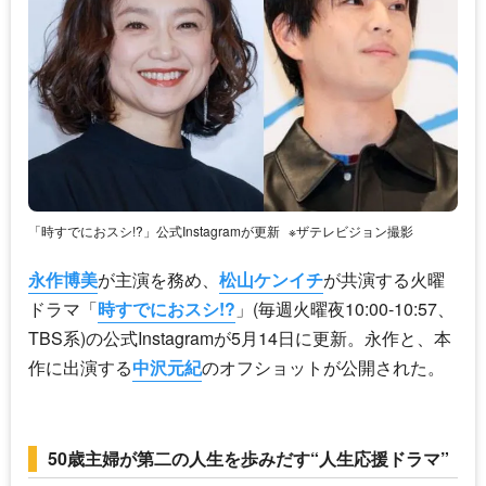
「時すでにおスシ!?」公式Instagramが更新
※ザテレビジョン撮影
永作博美
が主演を務め、
松山ケンイチ
が共演する火曜
ドラマ「
時すでにおスシ!?
」(毎週火曜夜10:00-10:57、
TBS系)の公式Instagramが5月14日に更新。永作と、本
作に出演する
中沢元紀
のオフショットが公開された。
50歳主婦が第二の人生を歩みだす“人生応援ドラマ”