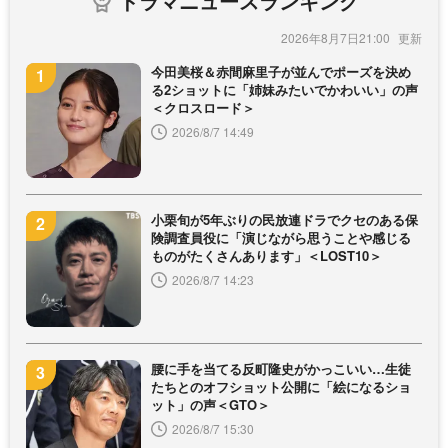
ドラマニュースランキング
2026年8月7日21:00
今田美桜＆赤間麻里子が並んでポーズを決め
る2ショットに「姉妹みたいでかわいい」の声
＜クロスロード＞
2026/8/7 14:49
小栗旬が5年ぶりの民放連ドラでクセのある保
険調査員役に「演じながら思うことや感じる
ものがたくさんあります」＜LOST10＞
2026/8/7 14:23
腰に手を当てる反町隆史がかっこいい…生徒
たちとのオフショット公開に「絵になるショ
ット」の声＜GTO＞
2026/8/7 15:30