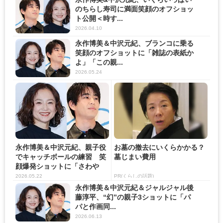
のちらし寿司に満面笑顔のオフショッ
ト公開＜時す...
2026.04.10
永作博美＆中沢元紀、ブランコに乗る
笑顔のオフショットに「雑誌の表紙か
よ」「この親...
2026.05.24
永作博美＆中沢元紀、親子役
お墓の撤去にいくらかかる？
でキャッチボールの練習 笑
墓じまい費用
顔爆発ショットに「さわや
か」...
2026.05.22
PR(くらしの話題)
永作博美＆中沢元紀＆ジャルジャル後
藤淳平、“幻”の親子3ショットに「パ
パと作画同...
2026.06.13