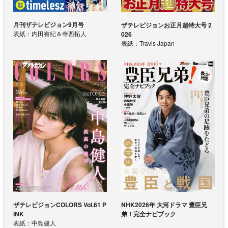
月刊ザテレビジョン9月号
ザテレビジョンお正月超特大号 2
表紙：内田有紀＆寺西拓人
026
表紙：Travis Japan
ザテレビジョンCOLORS Vol.61 P
NHK2026年 大河ドラマ 豊臣兄
INK
弟！完全ナビブック
表紙：中島健人