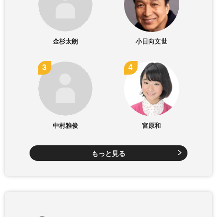
金杉太朗
小日向文世
中村雅俊
宮原和
もっと見る