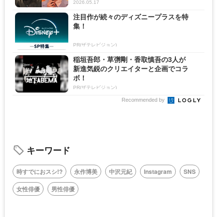
2026.05.17
注目作が続々のディズニープラスを特
集！
PR(ザテレビジョン)
稲垣吾郎・草彅剛・香取慎吾の3人が
新進気鋭のクリエイターと企画でコラ
ボ！
PR(ザテレビジョン)
Recommended by
キーワード
時すでにおスシ!?
永作博美
中沢元紀
Instagram
SNS
女性俳優
男性俳優