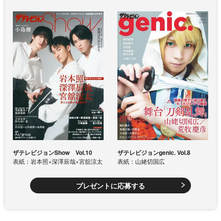
ザテレビジョンShow Vol.10
ザテレビジョンgenic. Vol.8
表紙：岩本照×深澤辰哉×宮舘涼太
表紙：山姥切国広
プレゼントに応募する