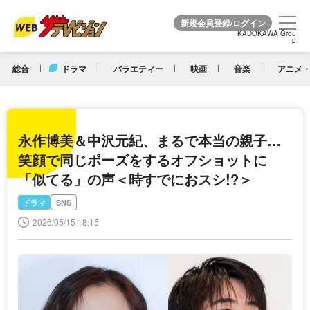
KADOKAWA Grou
KADOKAWA Grou
p
p
総合
ドラマ
バラエティー
映画
音楽
アニメ・
永作博美＆中沢元紀、まるで本当の親子…
笑顔で同じポーズをするオフショットに
「似てる」の声＜時すでにおスシ!?＞
ドラマ
SNS
2026/05/15 18:15