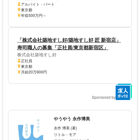
アルバイト・パート
東京都
年収500万円～
「株式会社築地すし好/築地すし好 匠 新宿店」
寿司職人の募集「正社員/東京都新宿区」
株式会社築地すし好
正社員
東京都
月給20万900円
Sponsored by
やうやう 永作博美
永作 博美 (著)
リトル・モア