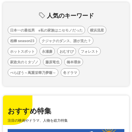
人気のキーワード
日本一の最低男 ※私の家族はニセモノだった
横浜流星
相棒 season23
クジャクのダンス、誰が見た？
ホットスポット
永瀬廉
おむすび
フォレスト
家政夫のミタゾノ
藤原竜也
橋本環奈
べらぼう～蔦重栄華乃夢噺～
冬ドラマ
おすすめ特集
注目の映画やドラマ、人物を総力特集