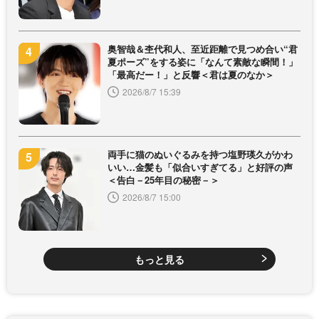
奥智哉＆杢代和人、至近距離で見つめ合い“君
夏ポーズ”をする姿に「なんて素敵な瞬間！」
「最高だー！」と反響＜君は夏のなか＞
2026/8/7 15:39
両手に猫のぬいぐるみを持つ塩野瑛久がかわ
いい…金髪も「似合いすぎてる」と好評の声
＜告白－25年目の秘密－＞
2026/8/7 15:00
もっと見る