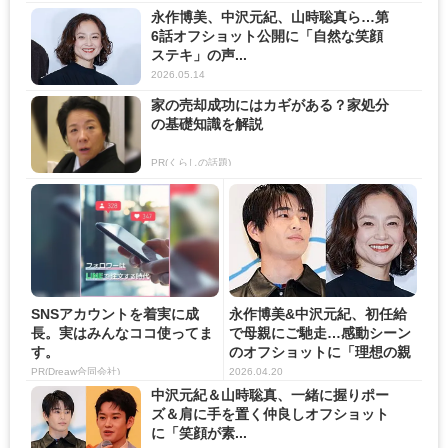
永作博美、中沢元紀、山時聡真ら…第
6話オフショット公開に「自然な笑顔
ステキ」の声...
2026.05.14
家の売却成功にはカギがある？家処分
の基礎知識を解説
PR(くらしの話題)
SNSアカウントを着実に成
永作博美&中沢元紀、初任給
長。実はみんなココ使ってま
で母親にご馳走…感動シーン
す。
のオフショットに「理想の親
子...
PR(Dreaw合同会社)
2026.04.20
中沢元紀＆山時聡真、一緒に握りポー
ズ＆肩に手を置く仲良しオフショット
に「笑顔が素...