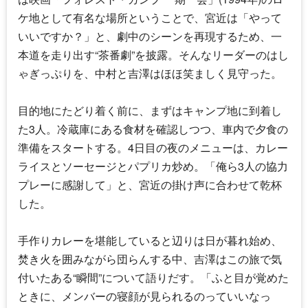
ケ地として有名な場所ということで、宮近は「やって
いいですか？」と、劇中のシーンを再現するため、一
本道を走り出す“茶番劇”を披露。そんなリーダーのはし
ゃぎっぷりを、中村と吉澤はほほ笑ましく見守った。
目的地にたどり着く前に、まずはキャンプ地に到着し
た3人。冷蔵庫にある食材を確認しつつ、車内で夕食の
準備をスタートする。4日目の夜のメニューは、カレー
ライスとソーセージとパプリカ炒め。「俺ら3人の協力
プレーに感謝して」と、宮近の掛け声に合わせて乾杯
した。
手作りカレーを堪能していると辺りは日が暮れ始め、
焚き火を囲みながら団らんする中、吉澤はこの旅で気
付いたある“瞬間”について語りだす。「ふと目が覚めた
ときに、メンバーの寝顔が見られるのっていいなっ