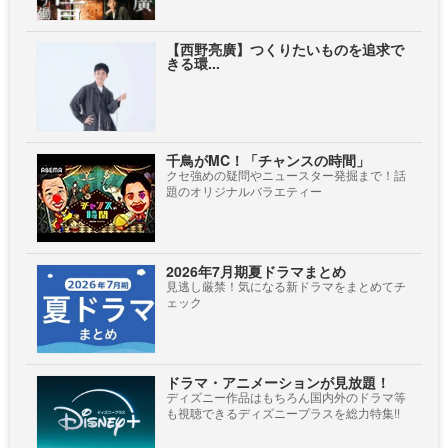
【西野亮廣】つくりたいものを追求で
きる環...
千鳥がMC！「チャンスの時間」
クセ強めの疑問やニュースター発掘まで！話
題のオリジナルバラエティー
2026年7月期夏ドラマまとめ
見逃し厳禁！気になる新ドラマをまとめてチ
ェック
ドラマ・アニメーションが見放題！
ディズニー作品はもちろん国内外のドラマ等
も視聴できるディズニープラスを総力特集!!