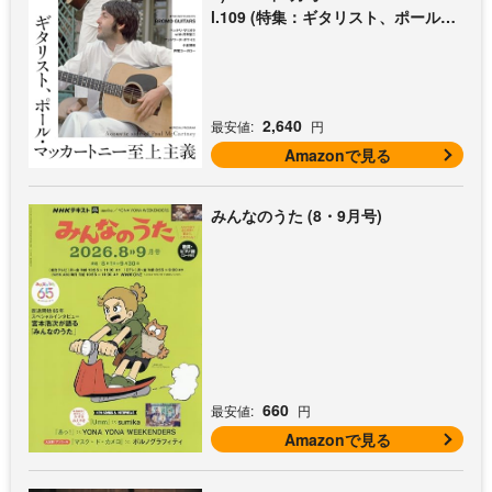
l.109 (特集：ギタリスト、ポール・
マッカートニー至上主義 / 特別付録
歌本小冊子：ザ・ビートルズ〜ポー
ル・マッカートニー・アコギ名曲選)
2,640
最安値:
円
Amazonで見る
みんなのうた (8・9月号)
660
最安値:
円
Amazonで見る