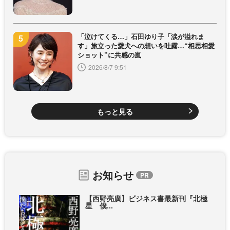
「泣けてくる…」石田ゆり子「涙が溢れま
す」旅立った愛犬への想いを吐露…“相思相愛
ショット”に共感の嵐
2026/8/7 9:51
もっと見る
お知らせ
【西野亮廣】ビジネス書最新刊『北極
星 僕...