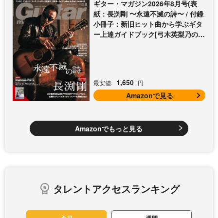
ギター・マガジン2026年8月号(表
紙：長渕剛 〜永遠不滅の詩〜 / 付録
小冊子：新旧ヒット曲から学ぶギタ
ー上達ガイドブック[弓木英梨乃の放
課後エレキ部 Vol.9])
1,650
最安値:
円
Amazonで見る
Amazonでもっと見る
タレントアクセスランキング
今日
週間