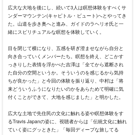
広大な大地を後にし、続いて3人は瞑想体験をすべくサ
ンダーマウンテン(キャピトル・ビュート)へとやってき
た。山道を歩き奥へと進み、ガイドのラヘリオ氏と一
緒にスピリチュアルな瞑想を体験していく。
目を閉じて横になり、五感を研ぎ澄ませながら自分と
向き合っていくメンバーたち。瞑想を終え、どこかす
っきりした表情を浮かべた吉澤は「全てから遮断され
た自分の空間というか。そういうのを感じるから気持
ちが良かった」と今回の体験を振り返り、中村は「将
来どういうふうになりたいのかをあらためて明確に気
付くことができて、大地を感じました」と明かした。
広大な土地で先住民の文化に触れる姿や瞑想体験をす
る
Travis Japan
の姿に、視聴者からは「伝統文化に触れ
ていく姿にグッときた」「毎回ディープな旅してる