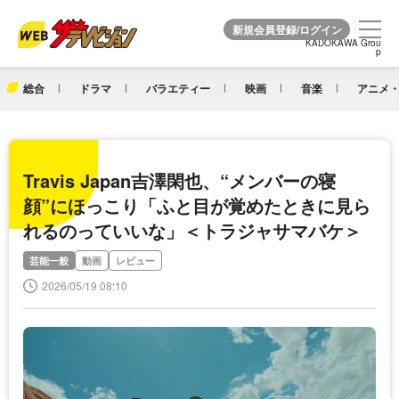
KADOKAWA Grou
KADOKAWA Grou
p
p
総合
ドラマ
バラエティー
映画
音楽
アニメ・
Travis Japan吉澤閑也、“メンバーの寝
顔”にほっこり「ふと目が覚めたときに見ら
れるのっていいな」＜トラジャサマバケ＞
芸能一般
動画
レビュー
2026/05/19 08:10