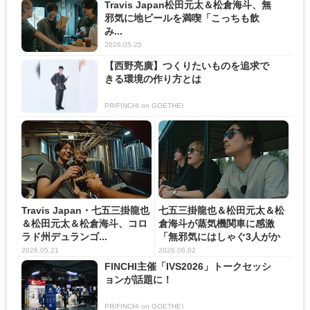
Travis Japan松田元太＆松倉海斗、無
邪気に地ビールを満喫「こっちも飲
み...
2026.05.25
【西野亮廣】つくりたいものを追求で
きる環境の作り方とは
PR(FINCHI on GOETHE)
Travis Japan・七五三掛龍也
七五三掛龍也＆松田元太＆松
＆松田元太＆松倉海斗、コロ
倉海斗が蒸気機関車に感激
ラド州デュランゴ...
「無邪気にはしゃぐ3人がか
わい...
2026.05.21
2026.06.02
FINCHI主催「IVS2026」トークセッシ
ョンが話題に！
PR(FINCHI on GOETHE)