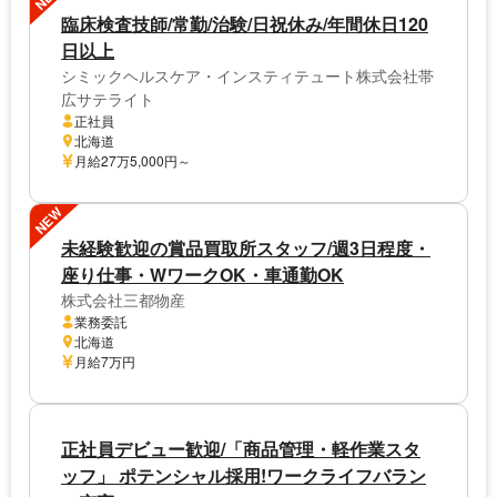
臨床検査技師/常勤/治験/日祝休み/年間休日120
日以上
シミックヘルスケア・インスティテュート株式会社帯
広サテライト
正社員
北海道
月給27万5,000円～
NEW
未経験歓迎の賞品買取所スタッフ/週3日程度・
座り仕事・WワークOK・車通勤OK
株式会社三都物産
業務委託
北海道
月給7万円
正社員デビュー歓迎/「商品管理・軽作業スタ
ッフ」 ポテンシャル採用!ワークライフバラン