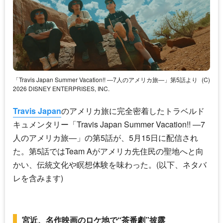
「Travis Japan Summer Vacation!! ―7人のアメリカ旅―」第5話より
(C)
2026 DISNEY ENTERPRISES, INC.
Travis Japan
のアメリカ旅に完全密着したトラベルド
キュメンタリー「
Travis Japan
Summer Vacation!! ―7
人のアメリカ旅―」の第5話が、5月15日に配信され
た。第5話ではTeam Aがアメリカ先住民の聖地へと向
かい、伝統文化や瞑想体験を味わった。(以下、ネタバ
レを含みます)
宮近、名作映画のロケ地で“茶番劇”披露