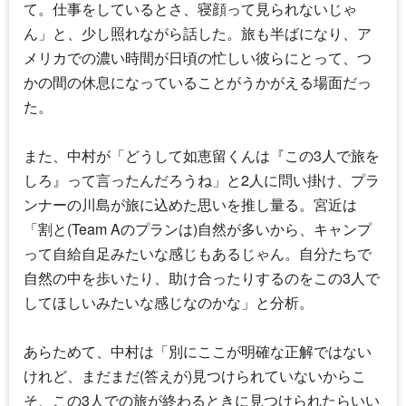
て。仕事をしているとさ、寝顔って見られないじゃ
ん」と、少し照れながら話した。旅も半ばになり、ア
メリカでの濃い時間が日頃の忙しい彼らにとって、つ
かの間の休息になっていることがうかがえる場面だっ
た。
また、中村が「どうして如恵留くんは『この3人で旅を
しろ』って言ったんだろうね」と2人に問い掛け、プラ
ンナーの川島が旅に込めた思いを推し量る。宮近は
「割と(Team Aのプランは)自然が多いから、キャンプ
って自給自足みたいな感じもあるじゃん。自分たちで
自然の中を歩いたり、助け合ったりするのをこの3人で
してほしいみたいな感じなのかな」と分析。
あらためて、中村は「別にここが明確な正解ではない
けれど、まだまだ(答えが)見つけられていないからこ
そ、この3人での旅が終わるときに見つけられたらいい