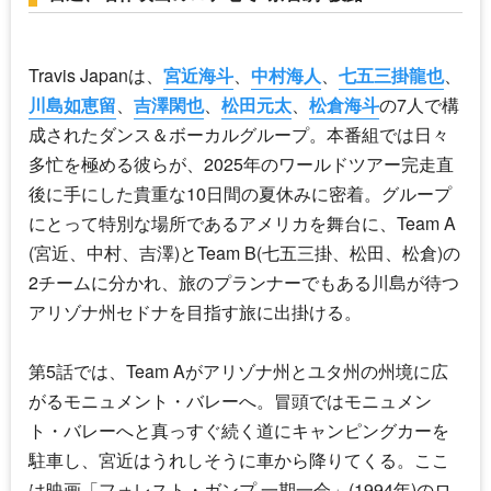
Travis Japan
は、
宮近海斗
、
中村海人
、
七五三掛龍也
、
川島如恵留
、
吉澤閑也
、
松田元太
、
松倉海斗
の7人で構
成されたダンス＆ボーカルグループ。本番組では日々
多忙を極める彼らが、2025年のワールドツアー完走直
後に手にした貴重な10日間の夏休みに密着。グループ
にとって特別な場所であるアメリカを舞台に、Team A
(宮近、中村、吉澤)とTeam B(七五三掛、松田、松倉)の
2チームに分かれ、旅のプランナーでもある川島が待つ
アリゾナ州セドナを目指す旅に出掛ける。
第5話では、Team Aがアリゾナ州とユタ州の州境に広
がるモニュメント・バレーへ。冒頭ではモニュメン
ト・バレーへと真っすぐ続く道にキャンピングカーを
駐車し、宮近はうれしそうに車から降りてくる。ここ
は映画「フォレスト・ガンプ 一期一会」(1994年)のロ