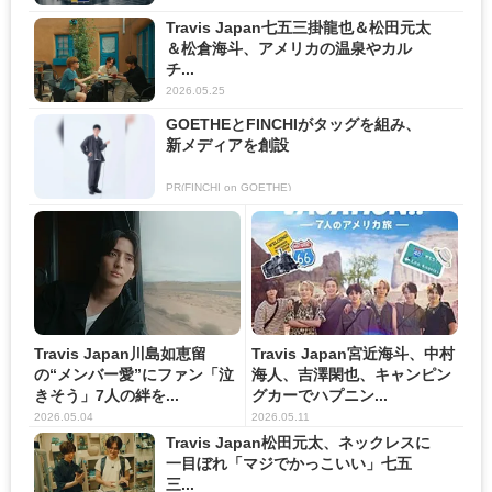
Travis Japan七五三掛龍也＆松田元太
＆松倉海斗、アメリカの温泉やカル
チ...
2026.05.25
GOETHEとFINCHIがタッグを組み、
新メディアを創設
PR(FINCHI on GOETHE)
Travis Japan川島如恵留
Travis Japan宮近海斗、中村
の“メンバー愛”にファン「泣
海人、吉澤閑也、キャンピン
きそう」7人の絆を...
グカーでハプニン...
2026.05.04
2026.05.11
Travis Japan松田元太、ネックレスに
一目ぼれ「マジでかっこいい」七五
三...