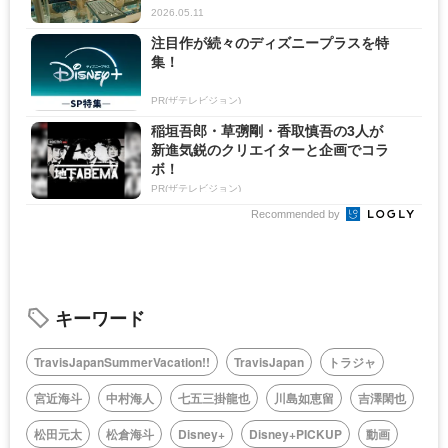
2026.05.11
注目作が続々のディズニープラスを特
集！
PR(ザテレビジョン)
稲垣吾郎・草彅剛・香取慎吾の3人が
新進気鋭のクリエイターと企画でコラ
ボ！
PR(ザテレビジョン)
Recommended by
キーワード
TravisJapanSummerVacation!!
TravisJapan
トラジャ
宮近海斗
中村海人
七五三掛龍也
川島如恵留
吉澤閑也
松田元太
松倉海斗
Disney+
Disney+PICKUP
動画