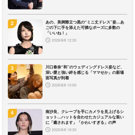
あの、美脚際立つ黒の“ミニ丈ドレス”姿…あ
ごの下に手を添えた可憐なポーズに多数の
「いいね！」
2026/8/6 12:30
川口春奈“和”のウェディングドレス姿など、
深い愛と強い絆を感じる「ママせか」の新場
面写真が到着
2026/8/6 10:00
南沙良、クレープを手にカメラを見上げるシ
ョット…ハットを合わせたカジュアルな装い
に「癒されます」「かわいすぎる」の声
2026/8/6 19:30