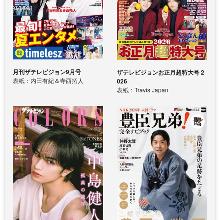
月刊ザテレビジョン9月号
ザテレビジョンお正月超特大号 2
表紙：内田有紀＆寺西拓人
026
表紙：Travis Japan