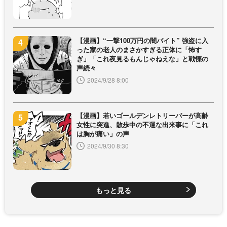
【漫画】“一撃100万円の闇バイト” 強盗に入
った家の老人のまさかすぎる正体に「怖す
ぎ」「これ夜見るもんじゃねえな」と戦慄の
声続々
2024/9/28 8:00
【漫画】若いゴールデンレトリーバーが高齢
女性に突進、散歩中の不運な出来事に「これ
は胸が痛い」の声
2024/9/30 8:30
もっと見る