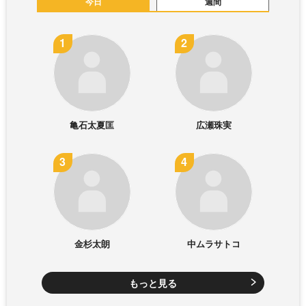
今日
週間
亀石太夏匡
広瀬珠実
金杉太朗
中ムラサトコ
もっと見る