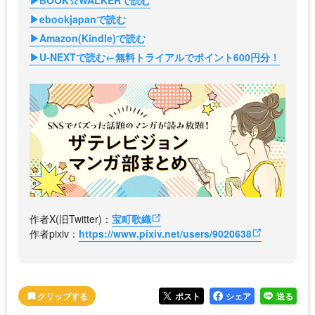
▶ebookjapanで読む
▶Amazon(Kindle)で読む
▶U-NEXTで読む←無料トライアルでポイント600円分！
作者X(旧Twitter)：
宝町歌織
作者pixiv：
https://www.pixiv.net/users/9020638
ポスト
シェア
送る