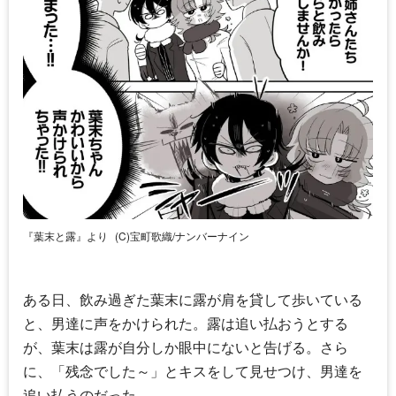
『葉末と露』より
(C)宝町歌織/ナンバーナイン
ある日、飲み過ぎた葉末に露が肩を貸して歩いている
と、男達に声をかけられた。露は追い払おうとする
が、葉末は露が自分しか眼中にないと告げる。さら
に、「残念でした～」とキスをして見せつけ、男達を
追い払うのだった。