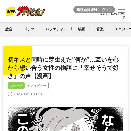
KADOKAWA Grou
KADOKAWA Grou
p
p
総合
ドラマ
バラエティー
映画
音楽
アニメ・2
初キスと同時に芽生えた”何か”…互いを心
から想い合う女性の物語に「幸せそうで好
き」の声【漫画】
コミック
インタビュー
2026/06/13 08:10