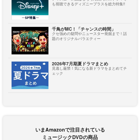
も視聴できるディズニープラスを総力特集!!
千鳥がMC！「チャンスの時間」
クセ強めの疑問やニュースター発掘まで！話
題のオリジナルバラエティー
2026年7月期夏ドラマまとめ
見逃し厳禁！気になる新ドラマをまとめてチ
ェック
いまAmazonで注目されている
ミュージックDVDの商品