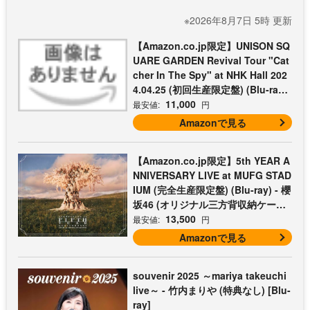
※2026年8月7日 5時 更新
【Amazon.co.jp限定】UNISON SQ
UARE GARDEN Revival Tour "Cat
cher In The Spy" at NHK Hall 202
4.04.25 (初回生産限定盤) (Blu-ray)
- UNISON SQUARE GARDEN (コッ
11,000
最安値:
円
トン巾着付)
Amazonで見る
【Amazon.co.jp限定】5th YEAR A
NNIVERSARY LIVE at MUFG STAD
IUM (完全生産限定盤) (Blu-ray) - 櫻
坂46 (オリジナル三方背収納ケース
付)
13,500
最安値:
円
Amazonで見る
souvenir 2025 ～mariya takeuchi
live～ - 竹内まりや (特典なし) [Blu-
ray]