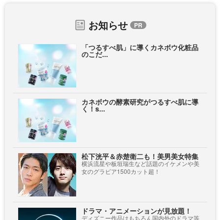
お知らせ
「つるすべ肌」に導くカネボウ化粧品
のこだ...
カネボウの酵素研究がつるすべ肌に導
く！s...
松下洸平＆赤楚衛二も！美男美女特集
横浜流星や板垣瑞生など話題のイケメンや美
女のグラビア1500カット超！
ドラマ・アニメーションが見放題！
ディズニー作品はもちろん国内外のドラマ等