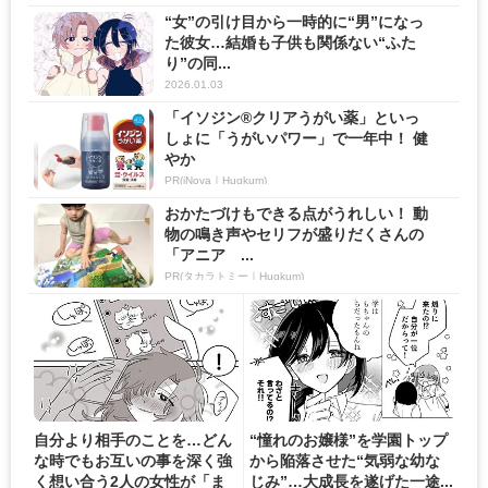
“女”の引け目から一時的に“男”になっ
た彼女…結婚も子供も関係ない“ふた
り”の同...
2026.01.03
「イソジン®クリアうがい薬」といっ
しょに「うがいパワー」で一年中！ 健
やか
PR(iNova｜Hugkum)
おかたづけもできる点がうれしい！ 動
物の鳴き声やセリフが盛りだくさんの
「アニア ...
PR(タカラトミー｜Hugkum)
自分より相手のことを…どん
“憧れのお嬢様”を学園トップ
な時でもお互いの事を深く強
から陥落させた“気弱な幼な
く想い合う2人の女性が「ま
じみ”…大成長を遂げた一途...