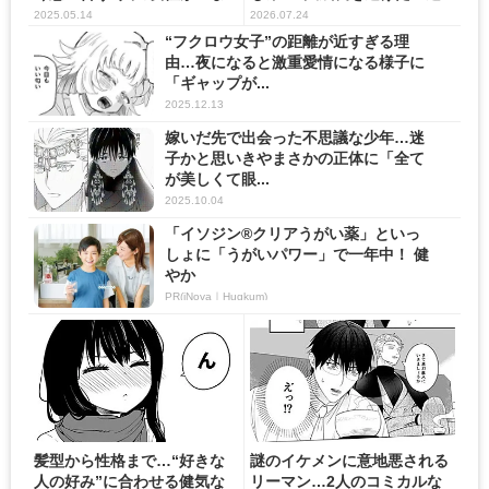
さ...
2025.05.14
2026.07.24
“フクロウ女子”の距離が近すぎる理
由…夜になると激重愛情になる様子に
「ギャップが...
2025.12.13
嫁いだ先で出会った不思議な少年…迷
子かと思いきやまさかの正体に「全て
が美しくて眼...
2025.10.04
「イソジン®クリアうがい薬」といっ
しょに「うがいパワー」で一年中！ 健
やか
PR(iNova｜Hugkum)
髪型から性格まで…“好きな
謎のイケメンに意地悪される
人の好み”に合わせる健気な
リーマン…2人のコミカルな