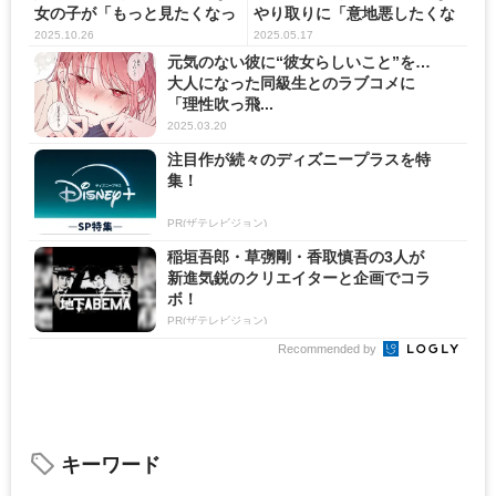
女の子が「もっと見たくなっ
やり取りに「意地悪したくな
ち...
る...
2025.10.26
2025.05.17
元気のない彼に“彼女らしいこと”を…
大人になった同級生とのラブコメに
「理性吹っ飛...
2025.03.20
注目作が続々のディズニープラスを特
集！
PR(ザテレビジョン)
稲垣吾郎・草彅剛・香取慎吾の3人が
新進気鋭のクリエイターと企画でコラ
ボ！
PR(ザテレビジョン)
Recommended by
キーワード