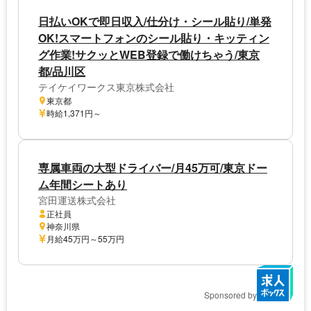
日払いOKで即日収入/仕分け・シール貼り/単発
OK!スマートフォンのシール貼り・キッティン
グ作業!サクッとWEB登録で働けちゃう/東京
都/品川区
テイケイワークス東京株式会社
東京都
時給1,371円～
専属車両の大型ドライバー/月45万可/東京ドー
ム年間シートあり
宮田運送株式会社
正社員
神奈川県
月給45万円～55万円
Sponsored by