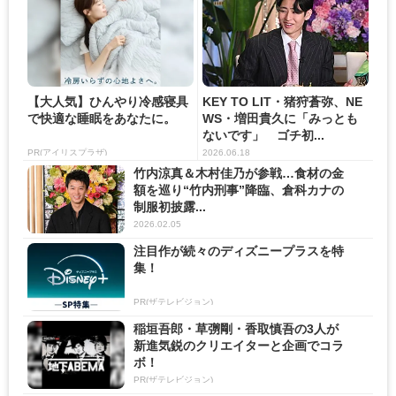
【大人気】ひんやり冷感寝具
KEY TO LIT・猪狩蒼弥、NE
で快適な睡眠をあなたに。
WS・増田貴久に「みっとも
ないです」 ゴチ初...
PR(アイリスプラザ)
2026.06.18
竹内涼真＆木村佳乃が参戦…食材の金
額を巡り“竹内刑事”降臨、倉科カナの
制服初披露...
2026.02.05
注目作が続々のディズニープラスを特
集！
PR(ザテレビジョン)
稲垣吾郎・草彅剛・香取慎吾の3人が
新進気鋭のクリエイターと企画でコラ
ボ！
PR(ザテレビジョン)