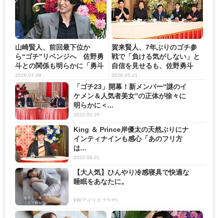
山崎賢人、前回最下位か
賀来賢人、7年ぶりのゴチ参
ら“ゴチ”リベンジへ 佐野勇
戦で「負ける気がしない」と
斗との関係も明らかに「勇斗
自信を見せるも、佐野勇斗
はマ...
の“...
2026.07.09
2026.05.21
「ゴチ23」開幕！新メンバー“謎のイ
ケメン＆人気者美女”の正体が徐々に
明らかに＜...
2022.01.20
King ＆ Prince岸優太の天然ぶりにナ
インティナインも感心「あのフリ方
は...
2022.09.01
【大人気】ひんやり冷感寝具で快適な
睡眠をあなたに。
PR(アイリスプラザ)