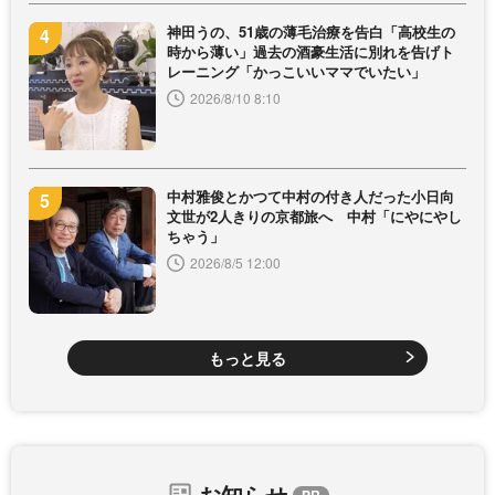
神田うの、51歳の薄毛治療を告白「高校生の
時から薄い」過去の酒豪生活に別れを告げト
レーニング「かっこいいママでいたい」
2026/8/10 8:10
中村雅俊とかつて中村の付き人だった小日向
文世が2人きりの京都旅へ 中村「にやにやし
ちゃう」
2026/8/5 12:00
もっと見る
お知らせ