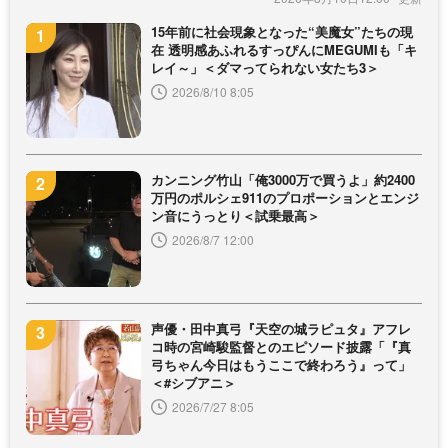
15年前に社会現象となった“美魔女”たちの現
在 透明感あふれるすっぴんにMEGUMIも「キ
レイ～」＜ダマってられない女たち3＞
2026/8/10 8:05
カンニング竹山「俺3000万で買うよ」約2400
万円のポルシェ911のプロポーションとエンジ
ン音にうっとり＜試乗最高＞
2026/8/7 12:00
声優・田中真弓『天空の城ラピュタ』アフレ
コ時の宮崎駿監督とのエピソード披露「『真
弓ちゃん今日はもうここで終わろう』って」
＜#シブアニ＞
2026/7/27 8:05