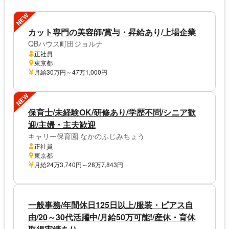
NEW
カット専門の美容師/賞与・昇給あり/上場企業
QBハウス町田ジョルナ
正社員
東京都
月給30万円～47万1,000円
NEW
保育士/未経験OK/研修あり/学歴不問/シニア歓
迎/主婦・主夫歓迎
キャリー保育園 なかのふじみちょう
正社員
東京都
月給24万3,740円～28万7,843円
一般事務/年間休日125日以上/服装・ピアス自
由/20～30代活躍中/月給50万可能!/産休・育休