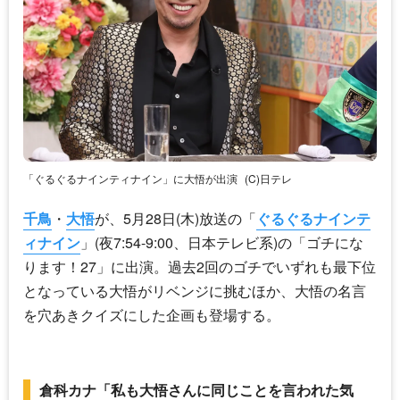
「ぐるぐるナインティナイン」に大悟が出演
(C)日テレ
千鳥
・
大悟
が、5月28日(木)放送の「
ぐるぐるナインテ
ィナイン
」(夜7:54-9:00、日本テレビ系)の「ゴチにな
ります！27」に出演。過去2回のゴチでいずれも最下位
となっている
大悟
がリベンジに挑むほか、
大悟
の名言
を穴あきクイズにした企画も登場する。
倉科カナ「私も大悟さんに同じことを言われた気