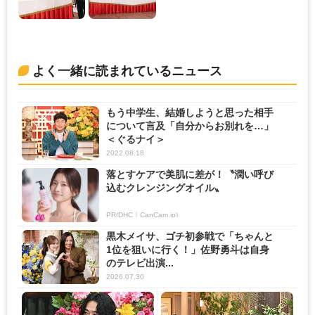
よく一緒に読まれているニュース
もう中学生、結婚しようと思った相手
について言及「自分からお別れを…」
＜ぐるナイ＞
2022.08.18
落とすケアで美肌に差が！〝潤い呼び
込むクレンジングオイル〟
PR(DHC｜CanCam.jp)
黒木メイサ、ゴチ初参戦で「ちゃんと
1位を狙いに行く！」佐野勇斗は自身
のテレビ出演...
2026.07.30