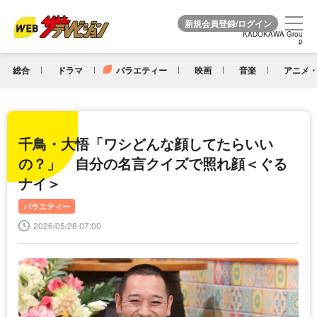
KADOKAWA Grou
KADOKAWA Grou
p
p
総合
ドラマ
バラエティー
映画
音楽
アニメ・
千鳥・大悟「ワシどんな顔してたらいい
の？」 自分の名言クイズで照れ顔＜ぐる
ナイ＞
バラエティー
2026/05/28 07:00