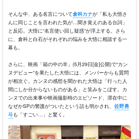
そんな中、ある名言について
倉科カナ
が「私も
大悟
さ
んに同じことを言われた気が…聞き覚えのある台詞」
と反応。
大悟
に“名言使い回し疑惑”が浮上する。さら
に、倉科と白石がそれぞれの悩みを
大悟
に相談する一
幕も。
さらに、映画「箱の中の羊」(5月29日[金]公開)で“カン
ヌデビュー”を果たした
大悟
には、メンバーからも質問
が相次ぐ。カンヌの感想を聞かれた
大悟
は「行った人
間にしか分からないものがある」と笑みをこぼす。カ
ンヌでの出来事や映画撮影時のエピソード、滞在中に
なぜかSPの警護がついたという話も明かされ、
佐野勇
斗
も「すごい…」と驚く。