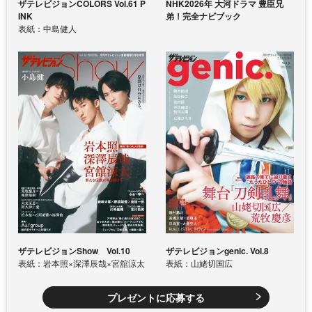
ザテレビジョンCOLORS Vol.61 P
NHK2026年 大河ドラマ 豊臣兄
INK
弟！完全ナビブック
表紙：中島健人
ザテレビジョンShow Vol.10
ザテレビジョンgenic. Vol.8
表紙：岩本照×深澤辰哉×宮舘涼太
表紙：山姥切国広
プレゼントに応募する