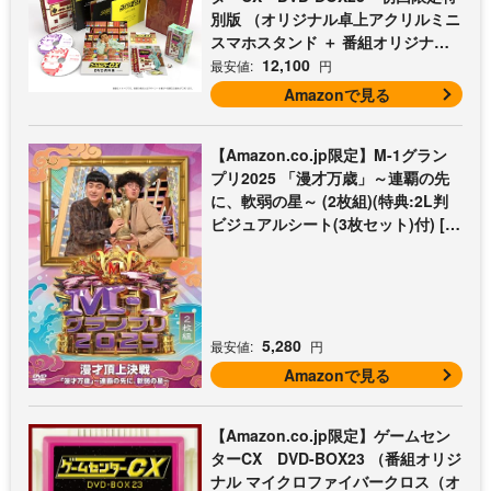
別版 （オリジナル卓上アクリルミニ
スマホスタンド ＋ 番組オリジナル
マイクロファイバークロス（オレン
12,100
最安値:
円
ジ） 付） [DVD]
Amazonで見る
【Amazon.co.jp限定】M-1グラン
プリ2025 「漫才万歳」～連覇の先
に、軟弱の星～ (2枚組)(特典:2L判
ビジュアルシート(3枚セット)付) [D
VD]
5,280
最安値:
円
Amazonで見る
【Amazon.co.jp限定】ゲームセン
ターCX DVD-BOX23 （番組オリジ
ナル マイクロファイバークロス（オ