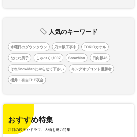
人気のキーワード
水曜日のダウンタウン
乃木坂工事中
TOKIOカケル
なにわ男子
しゃべくり007
SnowMan
日向坂46
それSnowManにやらせて下さい
キングオブコント優勝者
櫻井・有吉THE夜会
おすすめ特集
注目の映画やドラマ、人物を総力特集