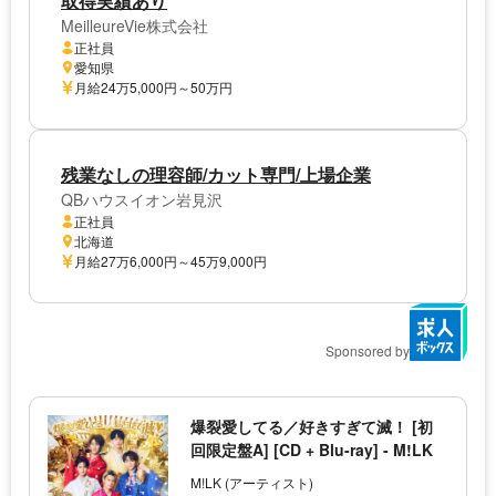
取得実績あり
MeilleureVie株式会社
正社員
愛知県
月給24万5,000円～50万円
残業なしの理容師/カット専門/上場企業
QBハウスイオン岩見沢
正社員
北海道
月給27万6,000円～45万9,000円
Sponsored by
爆裂愛してる／好きすぎて滅！ [初
回限定盤A] [CD + Blu-ray] - M!LK
M!LK (アーティスト)