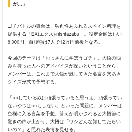
が…」
ゴチバトルの舞台は、独創性あふれるスペイン料理を
提供する「EX(エクス)-nishiazabu」。設定金額は1人1
8,000円、自腹額は7人で12万円前後となる。
今回のテーマは「おっさんに学ぼうゴチ」。
大悟
の悩
みを持った人へのアドバイスが深いということから、
メンバーは、これまで
大悟
が残してきた名言を穴あき
クイズ形式で予想する。
「○○している奴は頑張っていると思うよ。頑張ってい
ないやつは○○もしない」といった問題に、メンバーは
空欄に入る言葉を予想。答えが明かされると
大悟
節に
驚きの声が上がり、
大悟
は「ワシどんな顔してたらい
いの？」と照れた表情を見せる。