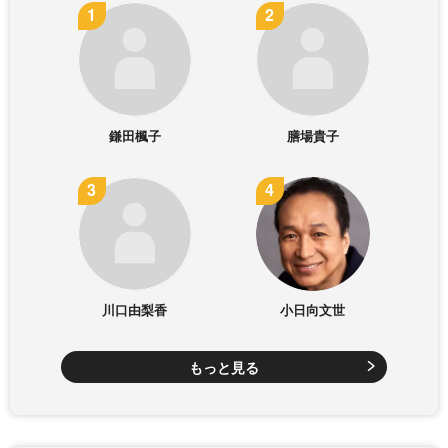
鎌田楓子
膳場貴子
川口由梨香
小日向文世
もっと見る