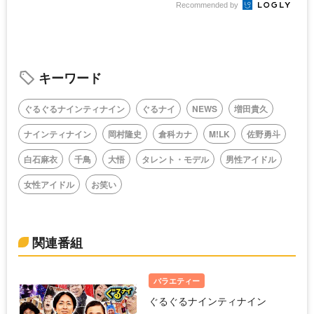
Recommended by
キーワード
ぐるぐるナインティナイン
ぐるナイ
NEWS
増田貴久
ナインティナイン
岡村隆史
倉科カナ
M!LK
佐野勇斗
白石麻衣
千鳥
大悟
タレント・モデル
男性アイドル
女性アイドル
お笑い
関連番組
バラエティー
ぐるぐるナインティナイン