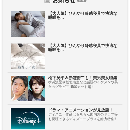
【大人気】ひんやり冷感寝具で快適な
睡眠を...
【大人気】ひんやり冷感寝具で快適な
睡眠を...
松下洸平＆赤楚衛二も！美男美女特集
横浜流星や板垣瑞生など話題のイケメンや美
女のグラビア1500カット超！
ドラマ・アニメーションが見放題！
ディズニー作品はもちろん国内外のドラマ等
も視聴できるディズニープラスを総力特集!!