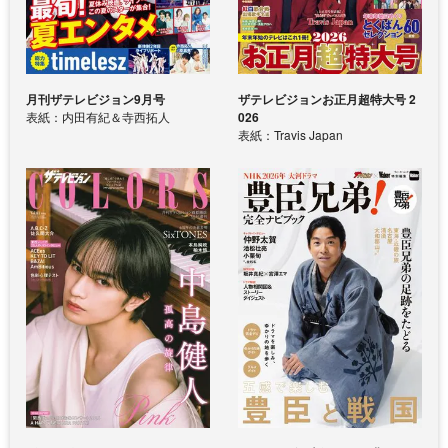
月刊ザテレビジョン9月号
ザテレビジョンお正月超特大号 2
表紙：内田有紀＆寺西拓人
026
表紙：Travis Japan