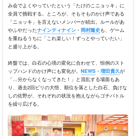
み会でよくやっていたという「たけのこニョッキ」に
全員で挑戦する。ところが、そもそものかけ声である
「ニョッキ」を言えないメンバーが続出。ルールがあ
やふやだった
ナインティナイン
・
岡村隆史
も、ゲーム
を重ねるうちに「これ楽しい！ずっとやっていたい」
と盛り上がる。
終盤では、白石の心境の変化に合わせて、恒例のスト
ップハンドのかけ声にも変化が。
NEWS
・
増田貴久
が
「…分からなくなってきた！」と混乱する場面もあ
り、過去2回ビリの
大悟
、順位を落とした白石、負けな
しの佐野が、それぞれの状況を抱えながらゴチバトル
を繰り広げる。