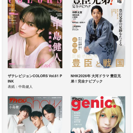
ザテレビジョンCOLORS Vol.61 P
NHK2026年 大河ドラマ 豊臣兄
INK
弟！完全ナビブック
表紙：中島健人