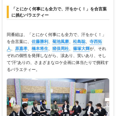
「とにかく何事にも全力で、汗をかく！」を合言葉
に挑むバラエティー
同番組は、「とにかく何事にも全力で、汗をかく！」
を合言葉に、
佐藤勝利
、
菊池風磨
、
松島聡
、
寺西拓
人
、
原嘉孝
、
橋本将生
、
猪俣周杜
、
篠塚大輝
が、それ
ぞれの個性を発揮しながら、涙あり、笑いあり、そし
て“汗”ありの、さまざまなロケ企画に体当たりで挑戦す
るバラエティー。