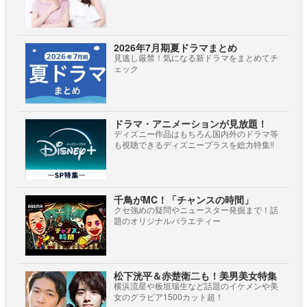
2026年7月期夏ドラマまとめ
見逃し厳禁！気になる新ドラマをまとめてチ
ェック
ドラマ・アニメーションが見放題！
ディズニー作品はもちろん国内外のドラマ等
も視聴できるディズニープラスを総力特集!!
千鳥がMC！「チャンスの時間」
クセ強めの疑問やニュースター発掘まで！話
題のオリジナルバラエティー
松下洸平＆赤楚衛二も！美男美女特集
横浜流星や板垣瑞生など話題のイケメンや美
女のグラビア1500カット超！