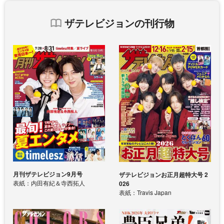
ザテレビジョンの刊行物
月刊ザテレビジョン9月号
ザテレビジョンお正月超特大号 2
表紙：内田有紀＆寺西拓人
026
表紙：Travis Japan