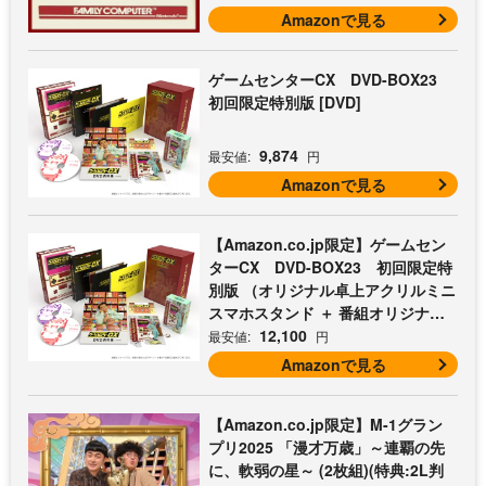
Amazonで見る
ゲームセンターCX DVD-BOX23
初回限定特別版 [DVD]
9,874
最安値:
円
Amazonで見る
【Amazon.co.jp限定】ゲームセン
ターCX DVD-BOX23 初回限定特
別版 （オリジナル卓上アクリルミニ
スマホスタンド ＋ 番組オリジナル
マイクロファイバークロス（オレン
12,100
最安値:
円
ジ） 付） [DVD]
Amazonで見る
【Amazon.co.jp限定】M-1グラン
プリ2025 「漫才万歳」～連覇の先
に、軟弱の星～ (2枚組)(特典:2L判