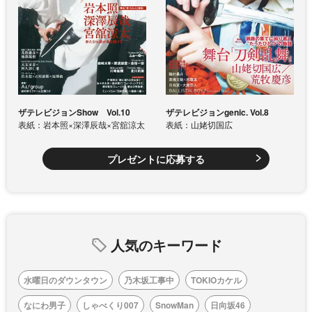
ザテレビジョンShow Vol.10
ザテレビジョンgenic. Vol.8
表紙：岩本照×深澤辰哉×宮舘涼太
表紙：山姥切国広
プレゼントに応募する
人気のキーワード
水曜日のダウンタウン
乃木坂工事中
TOKIOカケル
なにわ男子
しゃべくり007
SnowMan
日向坂46