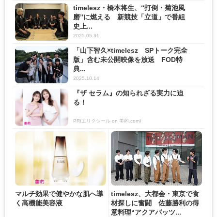
timelesz・橋本将生、“打倒・菊池風
磨”に燃える 新競技「立道」で番組
史上...
2025.05.31
「山下智久×timelesz SPトーク完全
版」含む未公開映像を放送 FOD特
典...
2025.10.14
『ザ セラム』の知られざる実力に迫
る！
PR(エリクシール on 美的.com)
マルチ効果で健やかな肌へ導
timelesz、大都会・東京で食
く高機能美容液
材探しに奮闘 佐藤勝利の得
意料理“アクアパッツ...