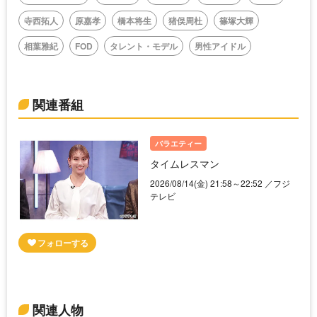
寺西拓人
原嘉孝
橋本将生
猪俣周杜
篠塚大輝
相葉雅紀
FOD
タレント・モデル
男性アイドル
関連番組
バラエティー
タイムレスマン
2026/08/14(金) 21:58～22:52 ／フジ
テレビ
関連人物