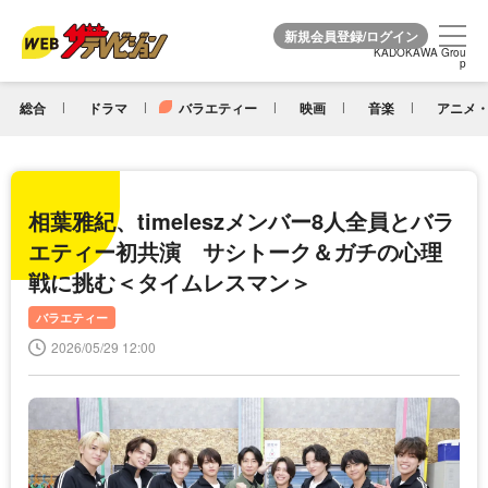
KADOKAWA Grou
KADOKAWA Grou
p
p
総合
ドラマ
バラエティー
映画
音楽
アニメ・
相葉雅紀、timeleszメンバー8人全員とバラ
エティー初共演 サシトーク＆ガチの心理
戦に挑む＜タイムレスマン＞
バラエティー
2026/05/29 12:00