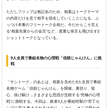
ただしフリップは無記名のため、相葉はトークテーマ
の内容だけを見て相手を指名していくことになる、ぶ
っつけ本番のフリートーク企画だ。今だからこそ言え
る“相葉先輩からの金言”など、貴重な発言も飛び出す2
ショットトークとなっている。
9人全員で番組名物の心理戦「信頼じゃんけん」に挑
戦
「サシトーク」のあとは、相葉を含めた9人全員で番組
名物ゲーム「信頼じゃんけん」を開催。裏切り、疑
心、抜け駆け…さまざまな思惑が交錯する“究極の心理
戦”に挑戦する。今回は、敗者3人が番組特製の“苦丁セ
ンブリ茶”を飲まされるはめに。しかし、そこで思わぬ