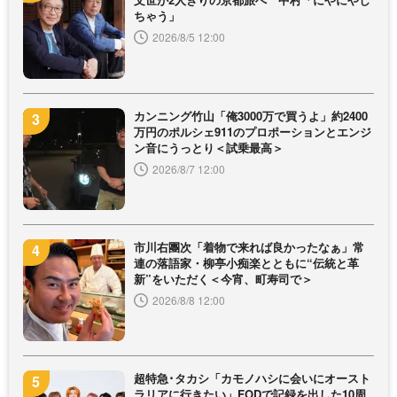
ちゃう」
2026/8/5 12:00
カンニング竹山「俺3000万で買うよ」約2400
万円のポルシェ911のプロポーションとエンジ
ン音にうっとり＜試乗最高＞
2026/8/7 12:00
市川右團次「着物で来れば良かったなぁ」常
連の落語家・柳亭小痴楽とともに“伝統と革
新”をいただく＜今宵、町寿司で＞
2026/8/8 12:00
超特急･タカシ「カモノハシに会いにオースト
ラリアに行きたい」FODで記録を出した10周