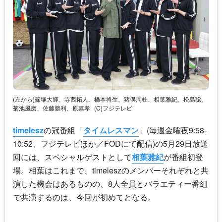
(左から)篠塚大輝、寺西拓人、橋本将生、猪俣周杜、相葉雅紀、松島聡、
菊池風磨、佐藤勝利、原嘉孝
(C)フジテレビ
timelesz
の冠番組「
タイムレスマン
」(毎週金曜夜9:58-
10:52、フジテレビほか／FODにて配信)の5月29日放送
回には、スペシャルゲストとして
相葉雅紀
が番組初登
場。相葉はこれまで、
timelesz
のメンバーそれぞれと共
演した機会はあるものの、8人全員とバラエティー番組
で共演するのは、今回が初めてとなる。