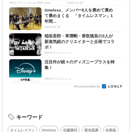
PR(エリクシール on 美的.com)
2025.11.04
timelesz、メンバー8人を褒めて褒め
て褒めまくる 「タイムレスマン」1
年間...
2026.03.10
稲垣吾郎・草彅剛・香取慎吾の3人が
新進気鋭のクリエイターと企画でコラ
ボ！
PR(ザテレビジョン)
注目作が続々のディズニープラスを特
集！
PR(ザテレビジョン)
Recommended by
キーワード
タイムレスマン
timelesz
佐藤勝利
菊池風磨
松島聡