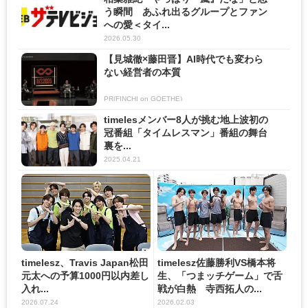
う瞬間 あふれ出るグループとファン
への愛＜タイ...
2026.05.30
【見城徹×藤田晋】AI時代でも変わら
ない経営者の本質
PR(FINCHI on GOETHE)
timelesメンバー8人が挑む地上波初の
冠番組「タイムレスマン」番組の舞台
裏を...
2025.04.21
timelesz、Travis Japan松田
timelesz佐藤勝利VS橋本将
元太への予算1000円以内差し
生、「つまッチゲーム」で舌
入れ...
戦が白熱 寺西拓人の...
2026.07.24
2026.02.03