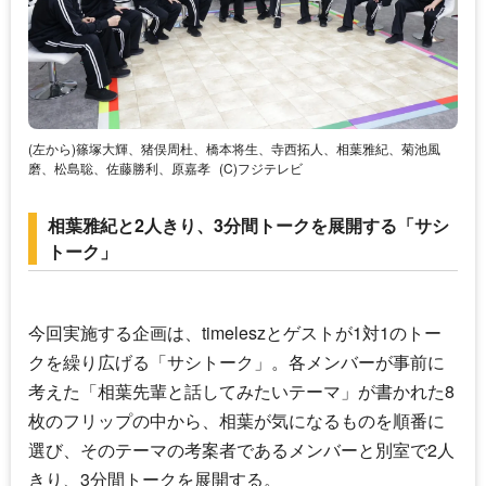
(左から)篠塚大輝、猪俣周杜、橋本将生、寺西拓人、相葉雅紀、菊池風
磨、松島聡、佐藤勝利、原嘉孝
(C)フジテレビ
相葉雅紀と2人きり、3分間トークを展開する「サシ
トーク」
今回実施する企画は、
timelesz
とゲストが1対1のトー
クを繰り広げる「サシトーク」。各メンバーが事前に
考えた「相葉先輩と話してみたいテーマ」が書かれた8
枚のフリップの中から、相葉が気になるものを順番に
選び、そのテーマの考案者であるメンバーと別室で2人
きり、3分間トークを展開する。