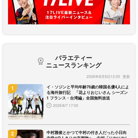
バラエティー
ニュースランキング
2026年8月9日12:00
イ・ソジンと平均年齢76歳の韓国名優4人によ
る海外旅行記 「花よりおじいさん シーズン
1 フランス・台湾編」全国無料放送
2026/8/7 17:00
中村雅俊とかつて中村の付き人だった小日向
文世が2人きりの京都旅へ 中村「にやにやし