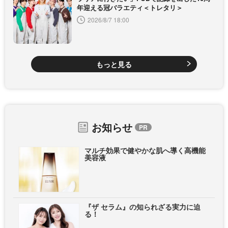
年迎える冠バラエティ＜トレタリ＞
2026/8/7 18:00
もっと見る
お知らせ
マルチ効果で健やかな肌へ導く高機能
美容液
『ザ セラム』の知られざる実力に迫
る！