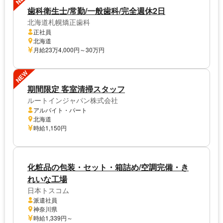
歯科衛生士/常勤/一般歯科/完全週休2日
北海道札幌矯正歯科
正社員
北海道
月給23万4,000円～30万円
NEW
期間限定 客室清掃スタッフ
ルートインジャパン株式会社
アルバイト・パート
北海道
時給1,150円
化粧品の包装・セット・箱詰め/空調完備・き
れいな工場
日本トスコム
派遣社員
神奈川県
時給1,339円～