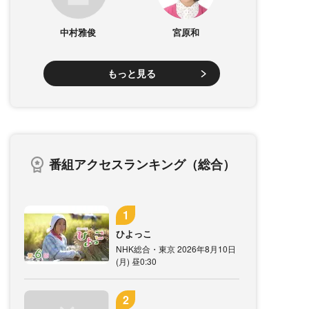
中村雅俊
宮原和
もっと見る
番組アクセスランキング（総合）
ひよっこ
NHK総合・東京 2026年8月10日
(月) 昼0:30