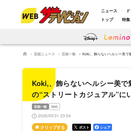
ニュース
ド
トップ
特集
芸能ニュース
芸能一般
Koki,、飾らないヘルシー美で魅了…白Tシャ
Koki,、飾らないヘルシー美
の“ストリートカジュアル”に
芸能一般
SNS
2026/05/31 23:54
ポスト
シェア