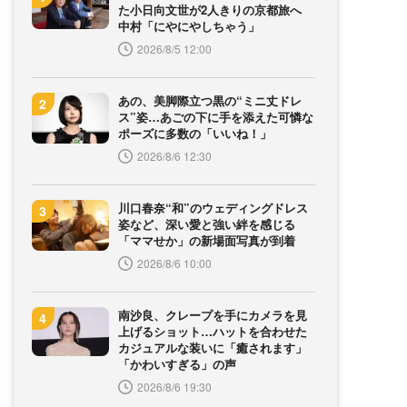
た小日向文世が2人きりの京都旅へ
中村「にやにやしちゃう」
2026/8/5 12:00
あの、美脚際立つ黒の“ミニ丈ドレ
ス”姿…あごの下に手を添えた可憐な
ポーズに多数の「いいね！」
2026/8/6 12:30
川口春奈“和”のウェディングドレス
姿など、深い愛と強い絆を感じる
「ママせか」の新場面写真が到着
2026/8/6 10:00
南沙良、クレープを手にカメラを見
上げるショット…ハットを合わせた
カジュアルな装いに「癒されます」
「かわいすぎる」の声
2026/8/6 19:30