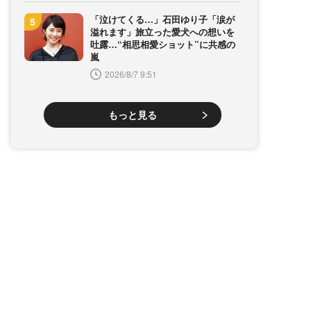
「泣けてくる…」石田ゆり子「涙が
溢れます」旅立った愛犬への想いを
吐露…“相思相愛ショット”に共感の
嵐
2026/8/7 9:51
もっと見る