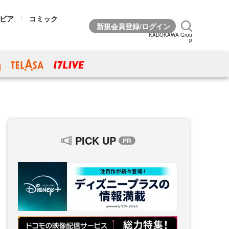
ビア
コミック
KADOKAWA Grou
p
PICK UP