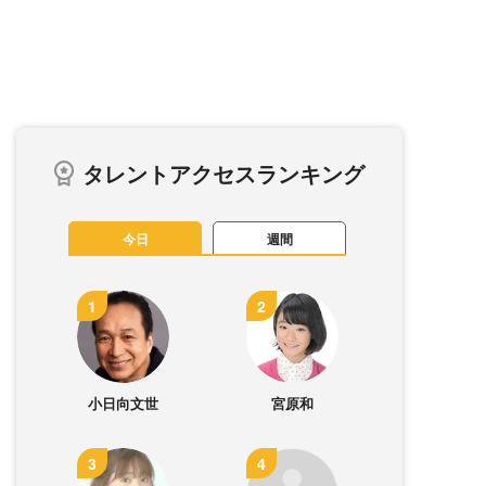
タレントアクセスランキング
今日
週間
小日向文世
宮原和