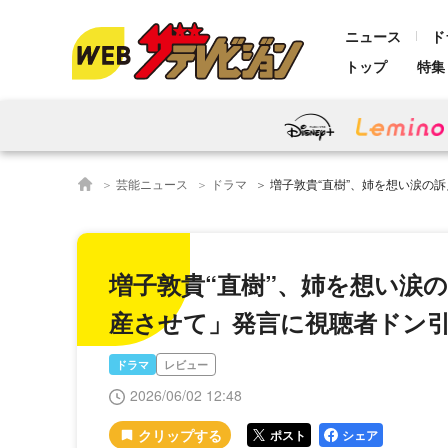
ニュース
ド
トップ
特集
芸能ニュース
ドラマ
増子敦貴“直樹”、姉を想い涙の訴え…浅香航大“哲也”「アサ
増子敦貴“直樹”、姉を想い涙
産させて」発言に視聴者ドン
ドラマ
レビュー
2026/06/02 12:48
ポスト
シェア