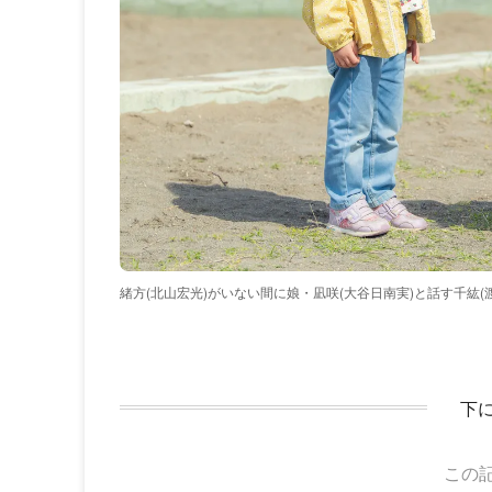
緒方(北山宏光)がいない間に娘・凪咲(大谷日南実)と話す千紘(
下
この