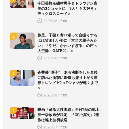
今田美桜＆磯村勇斗＆トラウデン直
美の3ショットに「3人とも大好き」
声＜クロスロード＞
2026/8/8 17:00
趣里、子役と寄り添って自撮りする
ほほ笑ましい姿に「本当の親子みた
い」「やだ、かわいすぎる」の声＜
大空港～GATE24～＞
2026/8/8 17:30
蒼井優“咲子”、ある決断をした直後
に訪れた衝撃にSNSも盛り上がり世
界トレンド1位＜Tシャツが乾くまで
＞
2026/8/8 17:03
映画「踊る大捜査線」全9作品の地上
波一挙放送が決定 「室井慎次」2部
作は地上波初放送
2026/8/7 17:26