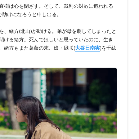
直樹は心を閉ざす。そして、裁判の対応に追われる
で助けになろうと申し出る。
を、緒方(北山)が助ける。弟が母を刺してしまったと
傾ける緒方。死んでほしいと思っていたのに、生き
、緒方もまた葛藤の末、娘・凪咲(
大谷日南実
)を千紘