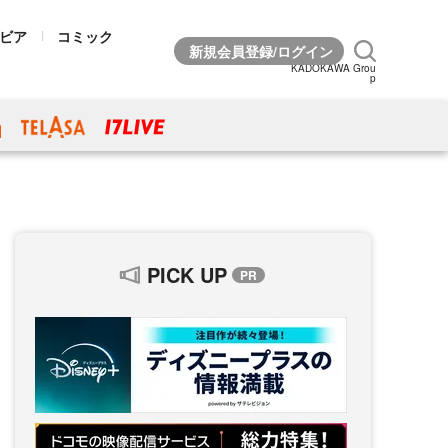
ビア
コミック
KADOKAWA Grou
p
PICK UP