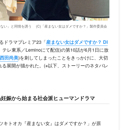
けない」と同情を誘う
(C)「産まない女はダメですか？」製作委員会
るドラマプレミア23「
産まない女はダメですか？ DI
55、テレ東系／Leminoにて配信)の第10話が6月1日に放
西田尚美
)を刺してしまったことをきっかけに、大切
れる展開が描かれた。(※以下、ストーリーのネタバレ
ぬ妊娠から始まる社会派ヒューマンドラマ
トツキトオカ『産まない女』はダメですか？」が原