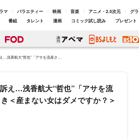
ラマ
バラエティー
映画
音楽
アニメ・2.5次元
グラ
番組
タレント
漫画
コミック試し読み
プレゼント
を流産させて」発言に視聴者ドン引き＜産まない女はダメですか？＞
の訴え…浅香航大“哲也”「アサを流
引き＜産まない女はダメですか？＞