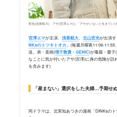
哲也(浅香航大)、アサ(宮澤エマ)に「アサがいないと生きてい
宮澤エマ
が主演、
浅香航大
、
北山宏光
が出演す
NKsのトツキトオカ
」(毎週月曜夜11:06-11:
送。弟・直樹(
増子敦貴
・
GENIC
)が毒親・愛子(
なことに気が付いたアサ(宮澤)に身の危険が訪
を含みます)
「産まない」選択をした夫婦…予期せ
同ドラマは、北実知あつきの漫画「DINKsの