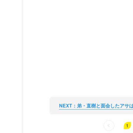
NEXT：弟・直樹と面会したアサは――
1