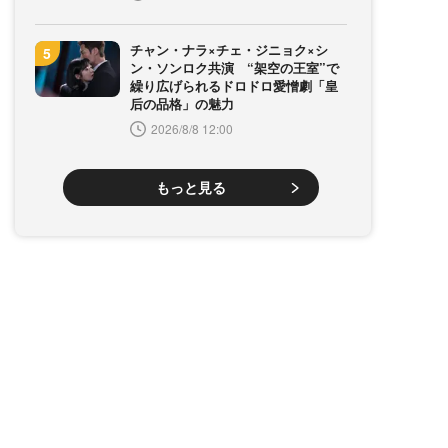
チャン・ナラ×チェ・ジニョク×シ
ン・ソンロク共演 “架空の王室”で
繰り広げられるドロドロ愛憎劇「皇
后の品格」の魅力
2026/8/8 12:00
もっと見る