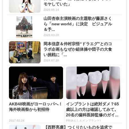
モヤしていた」
2026.06.14
山田杏奈主演映画の主題歌が藤原さく
ら「new world」に決定 ビジュアル
＆予...
2026.03.20
岡本信彦＆仲村宗悟“ドラエグ”とのコ
ラボ企画もなぜか組体操や団子の大食
い挑戦に「...
2024.07.30
AKB48映画がヨーロッパへ！
インプラントは絶対ダメ？65
海外映画祭から初招待
歳以上の方は確認してみて。
20名の歯科医師監修のガイ...
2017.02.24
PR(あんしんインプラント)
【西野亮廣】つくりたいものを追求で