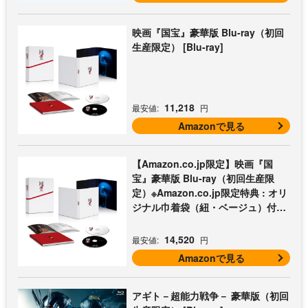
映画『国宝』豪華版 Blu-ray（初回
生産限定） [Blu-ray]
11,218
最安値:
円
Amazonで見る
【Amazon.co.jp限定】映画『国
宝』豪華版 Blu-ray（初回生産限
定）※Amazon.co.jp限定特典 : オリ
ジナル巾着袋（紐・ベージュ）付き
[Blu-ray]
14,520
最安値:
円
Amazonで見る
アギト－超能力戦争－ 豪華版（初回