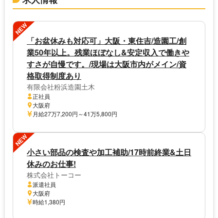
NEW
「お盆休みも対応可」大阪・東住吉/造園工/創
業50年以上。残業ほぼなし&安定収入で働きや
すさが自慢です。/現場は大阪市内がメイン/資
格取得制度あり
有限会社粉浜造園土木
正社員
大阪府
月給27万7,200円～41万5,800円
NEW
小さい部品の検査や加工補助/17時前終業&土日
休みのお仕事!
株式会社トーコー
派遣社員
大阪府
時給1,380円