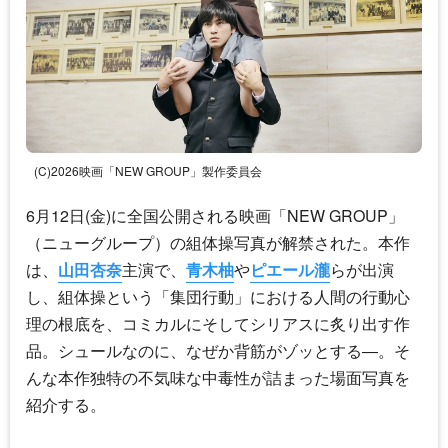
(C)2026映画「NEW GROUP」製作委員会
6月12日(金)に全国公開される映画「NEW GROUP」
（ニューグループ）の組体操写真が解禁された。本作
は、
山田杏奈
主演で、
青木柚
や
ピエール瀧
らが出演
し、組体操という「集団行動」における人間の行動心
理の根底を、コミカルにそしてシリアスに炙り出す作
品。シュールなのに、なぜか背筋がゾッとする―。そ
んな本作独特の不気味な中毒性が詰まった場面写真を
紹介する。