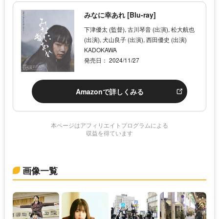
みなに幸あれ [Blu-ray]
下津優太 (監督), 古川琴音 (出演), 松大航也
(出演), 犬山良子 (出演), ⻄田優史 (出演)
KADOKAWA
発売日： 2024/11/27
Amazonで詳しくみる
本ページはアフィリエイトプログラムによる
収益を得ています
画像一覧