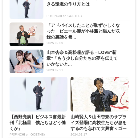
きる環境の作り方とは
PR(FINCHI on GOETHE)
「アドバイスしたことが恥ずかしくな
った」ピエール瀧が小林薫と臨んだ収
録の裏話を暴...
2025.09.05
山本杏奈＆高松瞳が語る＝LOVE“新
章”「もう少し自分たちの夢を伝えて
いかないと...
2023.09.21
【西野亮廣】ビジネス書最新
山崎賢人＆山田杏奈のサプラ
刊『北極星 僕たちはどう働
イズ登場に高校生たちが息を
くか』
するのも忘れて大興奮＜ゴー
ル...
PR(FINCHI on GOETHE)
2024.01.17