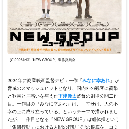
(C)2026映画「NEW GROUP」製作委員会
2024年に商業映画監督デビュー作『
みなに幸あれ
』が
脅威のスマッシュヒットとなり、国内外の観客に衝撃
と歓喜と戸惑いを与えた
下津優太
監督の劇場公開二作
目。一作目の『
みなに幸あれ
』は、「幸せは、人の不
幸の上に成り立っている」というテーマで描かれまし
たが、二作目となる『NEW GROUP』は組体操という
「集団行動」における人間の行動心理の根底を、コミ