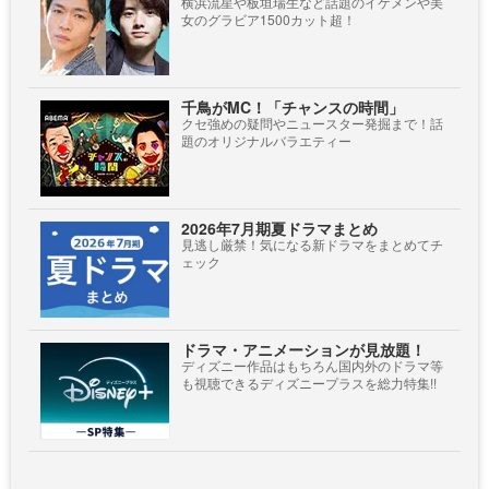
横浜流星や板垣瑞生など話題のイケメンや美
女のグラビア1500カット超！
千鳥がMC！「チャンスの時間」
クセ強めの疑問やニュースター発掘まで！話
題のオリジナルバラエティー
2026年7月期夏ドラマまとめ
見逃し厳禁！気になる新ドラマをまとめてチ
ェック
ドラマ・アニメーションが見放題！
ディズニー作品はもちろん国内外のドラマ等
も視聴できるディズニープラスを総力特集!!