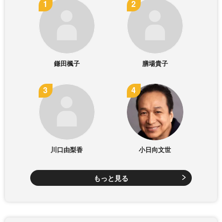
鎌田楓子
膳場貴子
川口由梨香
小日向文世
もっと見る