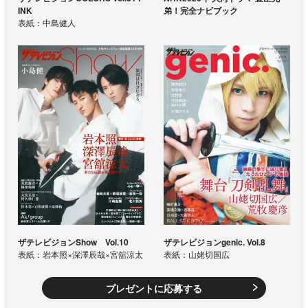
INK
弟！完全ナビブック
表紙：中島健人
ザテレビジョンShow Vol.10
ザテレビジョンgenic. Vol.8
表紙：岩本照×深澤辰哉×宮舘涼太
表紙：山姥切国広
プレゼントに応募する