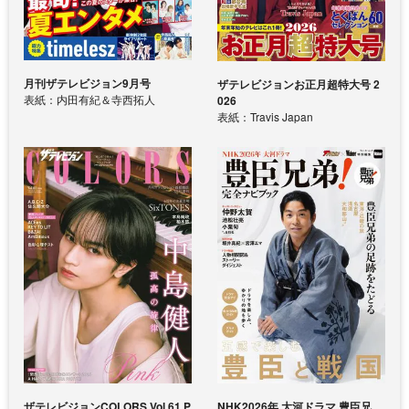
月刊ザテレビジョン9月号
ザテレビジョンお正月超特大号 2
表紙：内田有紀＆寺西拓人
026
表紙：Travis Japan
ザテレビジョンCOLORS Vol.61 P
NHK2026年 大河ドラマ 豊臣兄