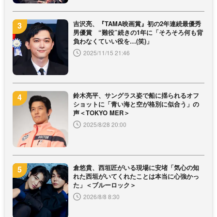
吉沢亮、『TAMA映画賞』初の2年連続最優秀
男優賞 “難役”続きの1年に「そろそろ何も背
負わなくていい役を…(笑)」
2025/11/15 21:46
鈴木亮平、サングラス姿で船に揺られるオフ
ショットに「青い海と空が格別に似合う」の
声＜TOKYO MER＞
2025/8/28 20:00
倉悠貴、西垣匠がいる現場に安堵「気心の知
れた西垣がいてくれたことは本当に心強かっ
た」＜ブルーロック＞
2026/8/8 8:30