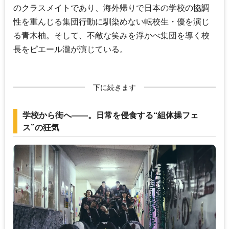
のクラスメイトであり、海外帰りで日本の学校の協調
性を重んじる集団行動に馴染めない転校生・優を演じ
る
青木柚
。そして、不敵な笑みを浮かべ集団を導く校
長を
ピエール瀧
が演じている。
下に続きます
学校から街へ――。日常を侵食する“組体操フェ
ス”の狂気