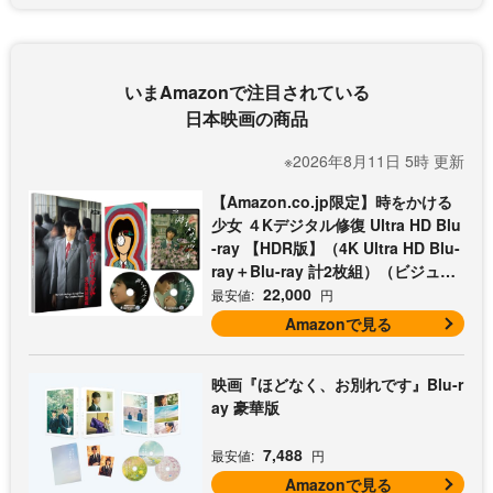
いまAmazonで注目されている
日本映画の商品
※2026年8月11日 5時 更新
【Amazon.co.jp限定】時をかける
少女 ４Kデジタル修復 Ultra HD Blu
-ray 【HDR版】（4K Ultra HD Blu-
ray＋Blu-ray 計2枚組）（ビジュア
ルシート3枚セット付）
22,000
最安値:
円
Amazonで見る
映画『ほどなく、お別れです』Blu-r
ay 豪華版
7,488
最安値:
円
Amazonで見る