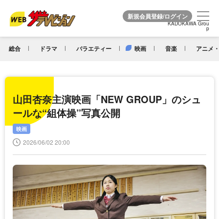
KADOKAWA Grou
KADOKAWA Grou
p
p
総合
ドラマ
バラエティー
映画
音楽
アニメ・
山田杏奈主演映画「NEW GROUP」のシュ
ールな“組体操”写真公開
映画
2026/06/02 20:00