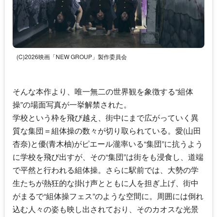
(C)2026映画「NEW GROUP」製作委員会
そんな本作より、唯一無二の世界観を象徴する“組体
操”の場面写真が一挙解禁された。
学校という枠を飛び越え、街中にまで広がっていく異
質な集団＝組体操の数々が切り取られている。愛(
山田
杏奈
)と優(
青木柚
)が
ピエール瀧
率いる“集団”に抗うよう
に学校を飛び出すが、その“集団”は街をも浸食し、道端
で平然と行われる組体操。さらに駅前では、大勢の学
生たちが熱狂的な掛け声とともに人を担ぎ上げ、街中
がまるで“組体操フェス”のような空間に。周囲には倒れ
込む人々の姿も映し出されており、そのカオスな光景