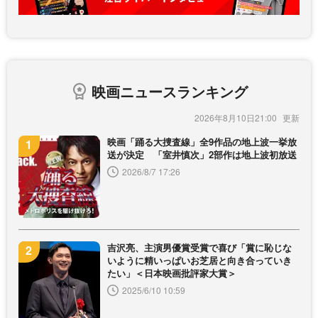
映画ニュースランキング
2026年8月10日21:00
映画「踊る大捜査線」全9作品の地上波一挙放
送が決定 「室井慎次」2部作は地上波初放送
2026/8/7 17:26
吉沢亮、主演男優賞受賞で喜び「賞に恥じな
いように精いっぱいお芝居と向き合っていき
たい」＜日本映画批評家大賞＞
2025/6/10 10:59