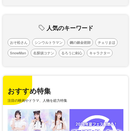
人気のキーワード
おそ松さん
シンウルトラマン
鋼の錬金術師
チェリまほ
SnowMan
名探偵コナン
るろうに剣心
キャラクター
おすすめ特集
注目の映画やドラマ、人物を総力特集