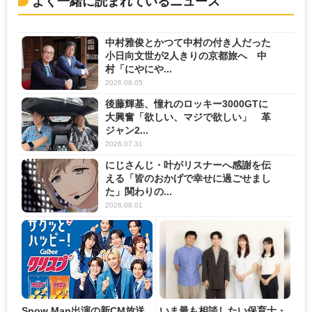
よく一緒に読まれているニュース
中村雅俊とかつて中村の付き人だった
小日向文世が2人きりの京都旅へ 中
村「にやにや...
2026.08.05
後藤輝基、憧れのロッキー3000GTに
大興奮「欲しい、マジで欲しい」 革
ジャン2...
2026.07.31
にじさんじ・叶がリスナーへ感謝を伝
える「皆のおかげで幸せに過ごせまし
た」関わりの...
2026.08.01
Snow Man出演の新CM放送
いま最も相談したい保育士・