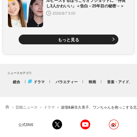
ルピースするほっこりオフショットに「仲良
し3人かわいい」＜告白－25年目の秘密－＞
2026/8/7 5:00
もっと見る
ニュースカテゴリ
総合
ドラマ
バラエティー
映画
音楽・アイドル
芸能ニュース
ドラマ
波瑠&麻生久美子、ワンちゃんを抱っこする北乃きいとの仲良しオフショット公開＜月
公式SNS