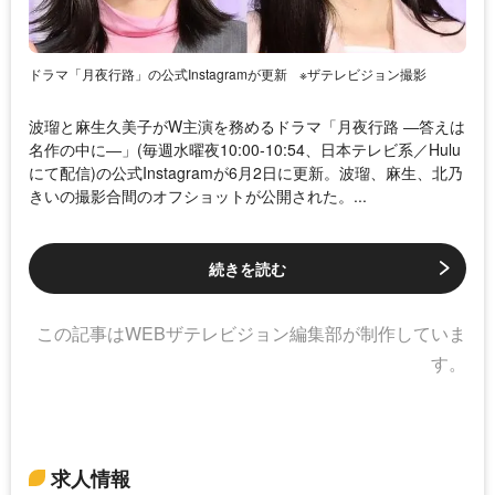
ドラマ「月夜行路」の公式Instagramが更新
※ザテレビジョン撮影
波瑠と麻生久美子がW主演を務めるドラマ「月夜行路 ―答えは
名作の中に―」(毎週水曜夜10:00‐10:54、日本テレビ系／Hulu
にて配信)の公式Instagramが6月2日に更新。波瑠、麻生、北乃
きいの撮影合間のオフショットが公開された。...
続きを読む
この記事はWEBザテレビジョン編集部が制作していま
す。
求人情報