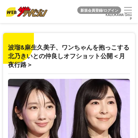
KADOKAWA Grou
KADOKAWA Grou
p
p
波瑠&麻生久美子、ワンちゃんを抱っこする
北乃きいとの仲良しオフショット公開＜月
夜行路＞