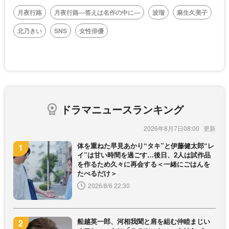
月夜行路
月夜行路―答えは名作の中に―
波瑠
麻生久美子
北乃きい
SNS
女性俳優
ドラマニュースランキング
2026年8月7日08:00
体を重ねた早見あかり“タキ”と伊藤健太郎“レ
イ”は甘い時間を過ごす…後日、2人は試作品
を作るため久々に再会する＜一緒にごはんを
たべるだけ＞
2026/8/6 22:30
船越英一郎、河相我聞と肩を組む仲睦まじい