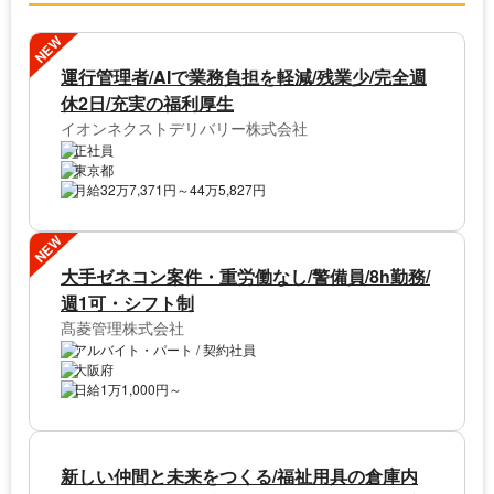
NEW
運行管理者/AIで業務負担を軽減/残業少/完全週
休2日/充実の福利厚生
イオンネクストデリバリー株式会社
正社員
東京都
月給32万7,371円～44万5,827円
NEW
大手ゼネコン案件・重労働なし/警備員/8h勤務/
週1可・シフト制
髙菱管理株式会社
アルバイト・パート / 契約社員
大阪府
日給1万1,000円～
新しい仲間と未来をつくる/福祉用具の倉庫内