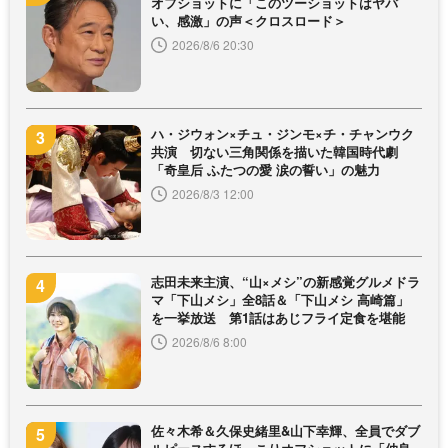
オフショットに「このツーショットはヤバ
い、感激」の声＜クロスロード＞
2026/8/6 20:30
ハ・ジウォン×チュ・ジンモ×チ・チャンウク
共演 切ない三角関係を描いた韓国時代劇
「奇皇后 ふたつの愛 涙の誓い」の魅力
2026/8/3 12:00
志田未来主演、“山×メシ”の新感覚グルメドラ
マ「下山メシ」全8話＆「下山メシ 高崎篇」
を一挙放送 第1話はあじフライ定食を堪能
2026/8/6 8:00
佐々木希＆久保史緒里&山下幸輝、全員でダブ