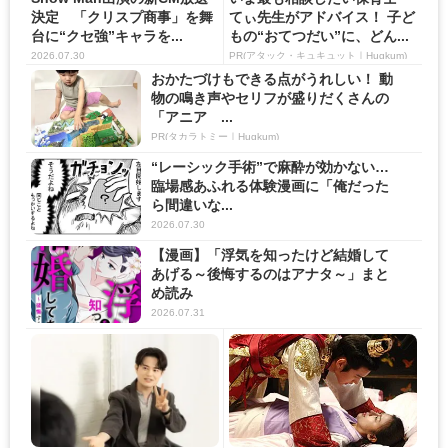
決定 「クリスプ商事」を舞
てぃ先生がアドバイス！ 子ど
台に“クセ強”キャラを...
もの“おてつだい”に、どん...
2026.07.30
PR(アタック・キュキュット｜Hugkum)
おかたづけもできる点がうれしい！ 動
物の鳴き声やセリフが盛りだくさんの
「アニア ...
PR(タカラトミー｜Hugkum)
“レーシック手術”で麻酔が効かない…
臨場感あふれる体験漫画に「俺だった
ら間違いな...
2026.07.30
【漫画】「浮気を知ったけど結婚して
あげる～後悔するのはアナタ～」まと
め読み
2026.07.31