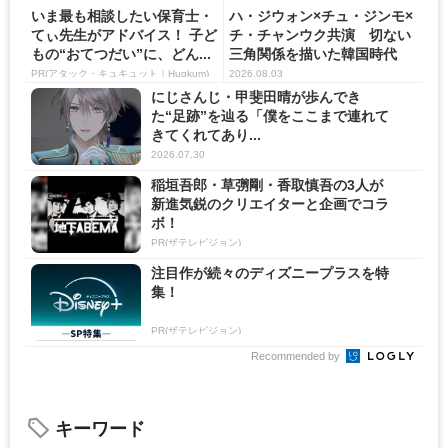
いま最も相談したい保育士・
ハ・ジウォン×チュ・ジンモ×
てぃ先生がアドバイス！ 子ど
チ・チャンウク共演 切ない
もの“おてつだい”に、どん...
三角関係を描いた韓国時代
劇...
PR(アタック・キュキュット｜Hugkum)
2026.08.03
にじさんじ・甲斐田晴が歩んでき
た“足跡”を辿る「僕をここまで連れて
きてくれてあり...
2026.07.30
稲垣吾郎・草彅剛・香取慎吾の3人が
新進気鋭のクリエイターと企画でコラ
ボ！
PR(ザテレビジョン)
注目作が続々のディズニープラスを特
集！
PR(ザテレビジョン)
Recommended by
キーワード