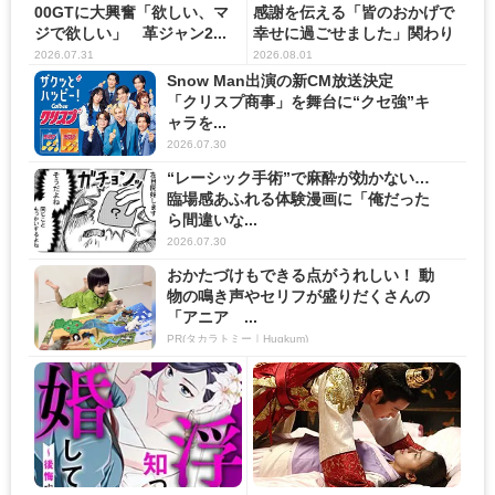
00GTに大興奮「欲しい、マ
感謝を伝える「皆のおかげで
ジで欲しい」 革ジャン2...
幸せに過ごせました」関わり
の...
2026.07.31
2026.08.01
Snow Man出演の新CM放送決定
「クリスプ商事」を舞台に“クセ強”キ
ャラを...
2026.07.30
“レーシック手術”で麻酔が効かない…
臨場感あふれる体験漫画に「俺だった
ら間違いな...
2026.07.30
おかたづけもできる点がうれしい！ 動
物の鳴き声やセリフが盛りだくさんの
「アニア ...
PR(タカラトミー｜Hugkum)