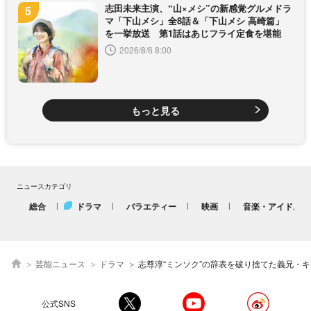
志田未来主演、“山×メシ”の新感覚グルメドラ
マ「下山メシ」全8話＆「下山メシ 高崎篇」
を一挙放送 第1話はあじフライ定食を堪能
2026/8/6 8:00
もっと見る
ニュースカテゴリ
総合
ドラマ
バラエティー
映画
音楽・アイドル
芸能ニュース
ドラマ
志尊淳“ミンソク”の辞表を破り捨てた義兄・キム・ドワン“ヒスン”の真意が明らかに＜10回切って倒れない
公式SNS