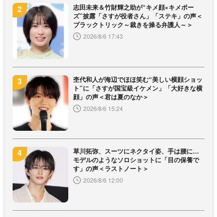
志田未来＆竹財輝之助が“キメ顔×キメポー
ズ”披露「さすが役者さん」「ステキ」の声＜
ブラックトリック～裁きを操る弁護人～＞
2026/8/6 17:43
杢代和人が海辺でほほ笑む“美しい横顔ショッ
ト”に「さすが国宝級イケメン」「大好きな横
顔」の声＜君は夏のなか＞
2026/8/6 15:24
草川拓弥、スーツにネクタイ姿、手は腰に…
モデルのようなソロショットに「目の保養で
す」の声＜ラストノート＞
2026/8/6 12:00