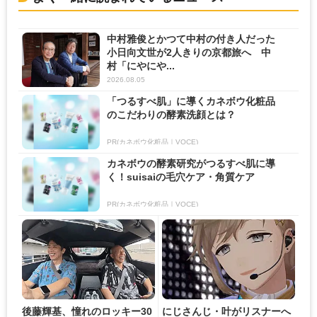
中村雅俊とかつて中村の付き人だった
小日向文世が2人きりの京都旅へ 中
村「にやにや...
2026.08.05
「つるすべ肌」に導くカネボウ化粧品
のこだわりの酵素洗顔とは？
PR(カネボウ化粧品｜VOCE)
カネボウの酵素研究がつるすべ肌に導
く！suisaiの毛穴ケア・角質ケア
PR(カネボウ化粧品｜VOCE)
後藤輝基、憧れのロッキー30
にじさんじ・叶がリスナーへ