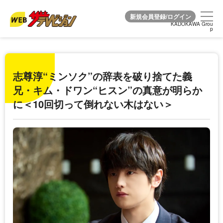
KADOKAWA Grou
KADOKAWA Grou
p
p
志尊淳“ミンソク”の辞表を破り捨てた義
兄・キム・ドワン“ヒスン”の真意が明らか
に＜10回切って倒れない木はない＞