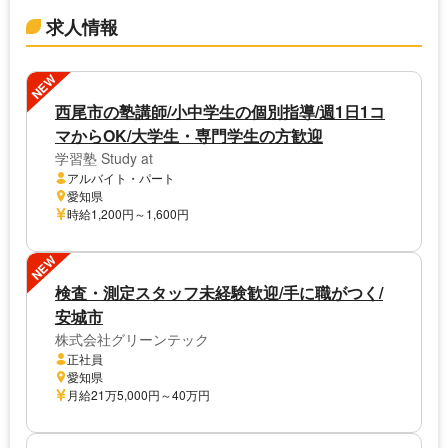
求人情報
NEW
西尾市の塾講師/小中学生の個別指導/週1日1コ
マからOK/大学生・専門学生の方歓迎
学習塾 Study at
アルバイト・パート
愛知県
時給1,200円～1,600円
NEW
検査・測定スタッフ未経験歓迎/手に職がつく/
安城市
株式会社グリーンテック
正社員
愛知県
月給21万5,000円～40万円