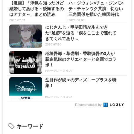
【漫画】「浮気を知ったけど
ハ・ジウォン×チュ・ジンモ×
結婚してあげる～後悔するの
チ・チャンウク共演 切ない
はアナタ～」まとめ読み
三角関係を描いた韓国時代
劇...
2026.07.31
2026.08.03
にじさんじ・甲斐田晴が歩んでき
た“足跡”を辿る「僕をここまで連れて
きてくれてあり...
2026.07.30
稲垣吾郎・草彅剛・香取慎吾の3人が
新進気鋭のクリエイターと企画でコラ
ボ！
PR(ザテレビジョン)
注目作が続々のディズニープラスを特
集！
PR(ザテレビジョン)
Recommended by
キーワード