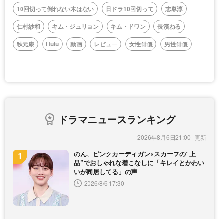
10回切って倒れない木はない
日ドラ10回切って
志尊淳
仁村紗和
キム・ジュリョン
キム・ドワン
長濱ねる
秋元康
Hulu
動画
レビュー
女性俳優
男性俳優
ドラマニュースランキング
2026年8月6日21:00
のん、ピンクカーディガン×スカーフの“上
品”でおしゃれな着こなしに「キレイとかわい
いが同居してる」の声
2026/8/6 17:30