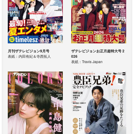
月刊ザテレビジョン9月号
ザテレビジョンお正月超特大号 2
表紙：内田有紀＆寺西拓人
026
表紙：Travis Japan