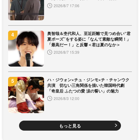
2026/8/7 17:06
奥智哉＆杢代和人、至近距離で見つめ合い“君
夏ポーズ”をする姿に「なんて素敵な瞬間！」
「最高だー！」と反響＜君は夏のなか＞
2026/8/7 15:39
ハ・ジウォン×チュ・ジンモ×チ・チャンウク
共演 切ない三角関係を描いた韓国時代劇
「奇皇后 ふたつの愛 涙の誓い」の魅力
2026/8/3 12:00
もっと見る