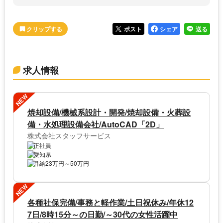
ポスト
シェア
送る
求人情報
NEW
焼却設備/機械系設計・開発/焼却設備・火葬設
備・水処理設備会社/AutoCAD「2D」
株式会社スタッフサービス
正社員
愛知県
月給23万円～50万円
NEW
各種社保完備/事務と軽作業/土日祝休み/年休12
7日/8時15分～の日勤/～30代の女性活躍中