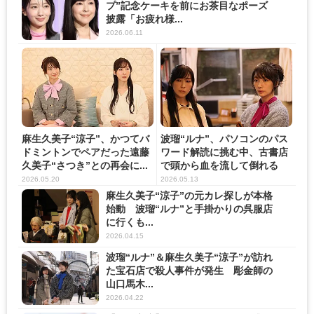
プ”記念ケーキを前にお茶目なポーズ
披露「お疲れ様...
2026.06.11
麻生久美子“涼子”、かつてバ
波瑠“ルナ”、パソコンのパス
ドミントンでペアだった遠藤
ワード解読に挑む中、古書店
久美子“さつき”との再会に...
で頭から血を流して倒れる
店...
2026.05.20
2026.05.13
麻生久美子“涼子”の元カレ探しが本格
始動 波瑠“ルナ”と手掛かりの呉服店
に行くも...
2026.04.15
波瑠“ルナ”＆麻生久美子“涼子”が訪れ
た宝石店で殺人事件が発生 彫金師の
山口馬木...
2026.04.22