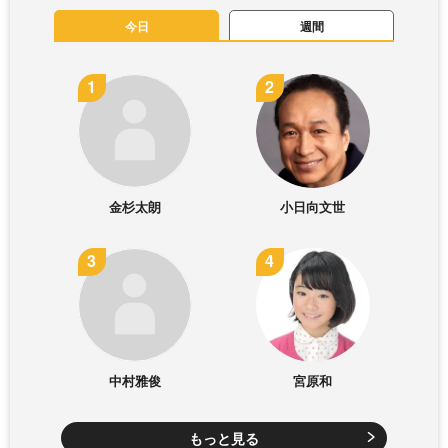
今日
週間
金杉太朗
小日向文世
中村雅俊
宮原和
もっと見る