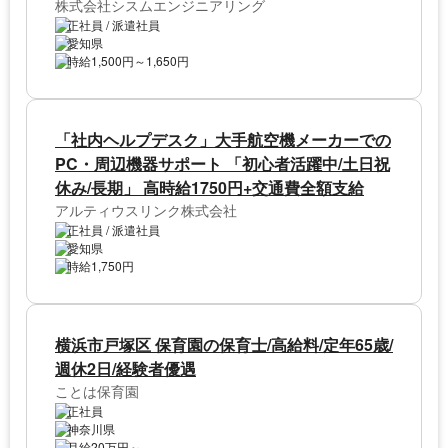
株式会社シスムエンジニアリング
正社員 / 派遣社員
愛知県
時給1,500円～1,650円
「社内ヘルプデスク」大手航空機メーカーでの
PC・周辺機器サポート 「初心者活躍中/土日祝
休み/長期」 高時給1750円+交通費全額支給
アルティウスリンク株式会社
正社員 / 派遣社員
愛知県
時給1,750円
横浜市戸塚区 保育園の保育士/高給料/定年65歳/
週休2日/経験者優遇
ことは保育園
正社員
神奈川県
月給20万円～