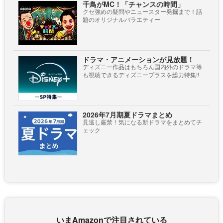
千鳥がMC！「チャンスの時間」
クセ強めの疑問やニュースター発掘まで！話
題のオリジナルバラエティー
ドラマ・アニメーションが見放題！
ディズニー作品はもちろん国内外のドラマ等
も視聴できるディズニープラスを総力特集!!
2026年7月期夏ドラマまとめ
見逃し厳禁！気になる新ドラマをまとめてチ
ェック
いまAmazonで注目されている