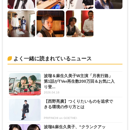
よく一緒に読まれているニュース
波瑠＆麻生久美子W主演「月夜行路」
第1話がTVer再生数200万回＆お気に入
り登...
2026.04.16
【西野亮廣】つくりたいものを追求で
きる環境の作り方とは
PR(FINCHI on GOETHE)
波瑠&麻生久美子、“クランクアッ