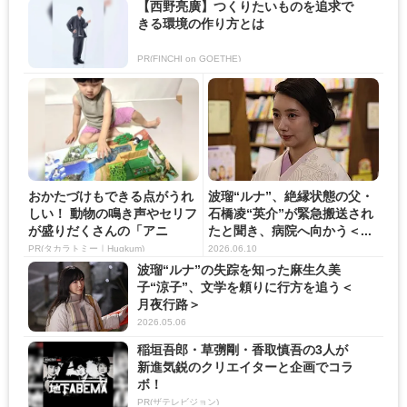
【西野亮廣】つくりたいものを追求で
きる環境の作り方とは
PR(FINCHI on GOETHE)
おかたづけもできる点がうれ
波瑠“ルナ”、絶縁状態の父・
しい！ 動物の鳴き声やセリフ
石橋凌“英介”が緊急搬送され
が盛りだくさんの「アニ
たと聞き、病院へ向かう＜...
ア ...
PR(タカラトミー｜Hugkum)
2026.06.10
波瑠“ルナ”の失踪を知った麻生久美
子“涼子”、文学を頼りに行方を追う＜
月夜行路＞
2026.05.06
稲垣吾郎・草彅剛・香取慎吾の3人が
新進気鋭のクリエイターと企画でコラ
ボ！
PR(ザテレビジョン)