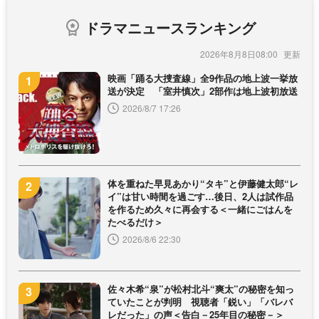
ドラマニュースランキング
2026年8月8日08:00
映画「踊る大捜査線」全9作品の地上波一挙放
送が決定 「室井慎次」2部作は地上波初放送
2026/8/7 17:26
体を重ねた早見あかり“タキ”と伊藤健太郎“レ
イ”は甘い時間を過ごす…後日、2人は試作品
を作るため久々に再会する＜一緒にごはんを
たべるだけ＞
2026/8/6 22:30
佐々木希“泉”が松村北斗“爽太”の秘密を知っ
ていたことが判明 視聴者「鋭い」「バレバ
レだった」の声＜告白－25年目の秘密－＞