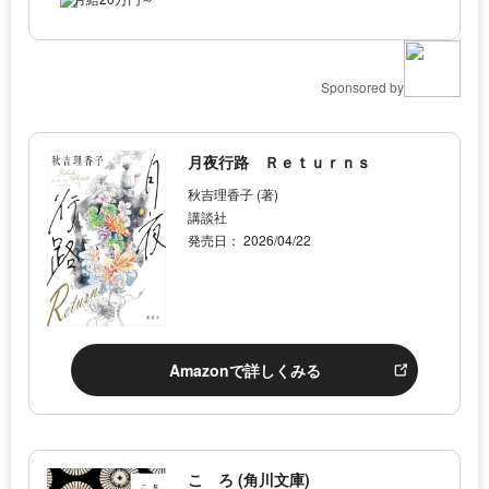
Sponsored by
月夜行路 Ｒｅｔｕｒｎｓ
秋吉理香子 (著)
講談社
発売日： 2026/04/22
Amazonで詳しくみる
こゝろ (角川文庫)