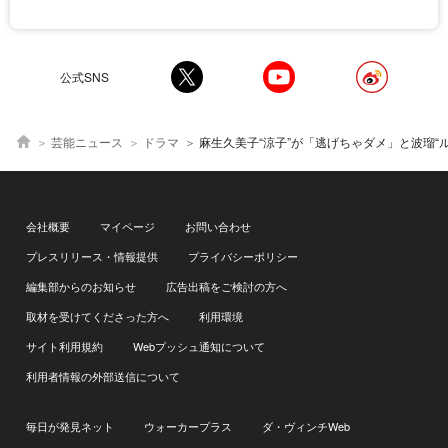
公式SNS
芸能ニュース
ドラマ
麻生久美子“涼子”が「逃げちゃダメ」と波瑠“ルナ”の背中を押す、2人のシスターフッドに感動の声＜月
会社概要
マイページ
お問い合わせ
プレスリリース・情報提供
プライバシーポリシー
編集部からのお知らせ
広告出稿をご検討の方へ
取材を受けてくださった方へ
利用環境
サイト利用規約
Webプッシュ通知について
利用者情報の外部送信について
毎日が発見ネット
ウォーカープラス
ダ・ヴィンチWeb