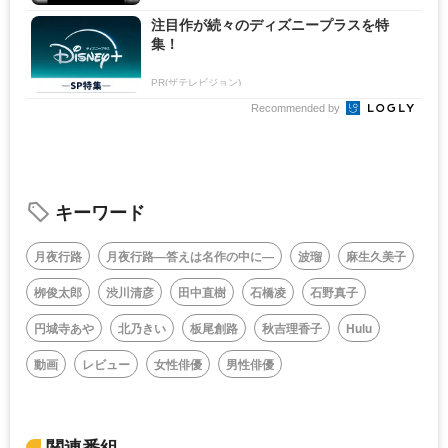
注目作が続々のディズニープラスを特
集！
PR(ザテレビジョン)
Recommended by
キーワード
月夜行路
月夜行路―答えは名作の中に―
波瑠
麻生久美子
栁俊太郎
渋川清彦
田中直樹
石橋凌
石野真子
円城寺あや
北乃きい
板尾創路
秋吉理香子
Hulu
動画
レビュー
女性俳優
男性俳優
関連番組