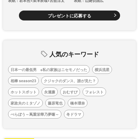
表紙：岩本照×深澤辰哉×宮舘涼太
表紙：山姥切国広
プレゼントに応募する
人気のキーワード
日本一の最低男 ※私の家族はニセモノだった
横浜流星
相棒 season23
クジャクのダンス、誰が見た？
ホットスポット
永瀬廉
おむすび
フォレスト
家政夫のミタゾノ
藤原竜也
橋本環奈
べらぼう～蔦重栄華乃夢噺～
冬ドラマ