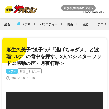
KADOKAWA Grou
KADOKAWA Grou
p
p
総合
ドラマ
バラエティー
映画
音楽
アニメ・
麻生久美子“涼子”が「逃げちゃダメ」と波
瑠“ルナ”の背中を押す、2人のシスターフッ
ドに感動の声＜月夜行路＞
ドラマ
動画
レビュー
2026/06/04 14:10