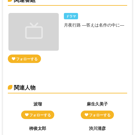
ドラマ
月夜行路 ―答えは名作の中に―
関連人物
波瑠
麻生久美子
栁俊太郎
渋川清彦