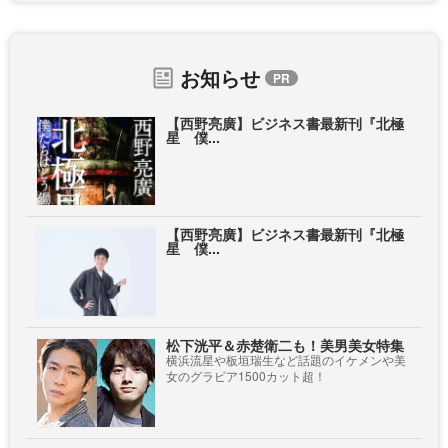
お知らせ
【西野亮廣】ビジネス書最新刊『北極
星 僕...
【西野亮廣】ビジネス書最新刊『北極
星 僕...
松下洸平＆赤楚衛二も！美男美女特集
横浜流星や板垣瑞生など話題のイケメンや美
女のグラビア1500カット超！