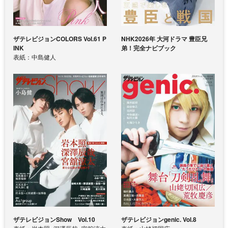
ザテレビジョンCOLORS Vol.61 P
NHK2026年 大河ドラマ 豊臣兄
INK
弟！完全ナビブック
表紙：中島健人
ザテレビジョンShow Vol.10
ザテレビジョンgenic. Vol.8