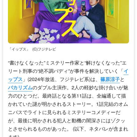
「イップス」
(C)フジテレビ
“書けなくなった”ミステリー作家と“解けなくなった”エ
リート刑事の“絶不調バディ”が事件を解決していく「
イ
ップス
」(2024年放送、フジテレビ系)は、
篠原涼子
と
バカリズム
のダブル主演作。2人の軽妙な掛け合いが魅
力のひとつだ。最終話となる第11話は、全編通して描
かれていた謎が明かされるストーリー。1話完結のオム
ニバスでライトに見られるミステリーコメディーだ
が、最後に明かされる犯人と動機の闇深さにはゾクッ
とさせられるものがあった。 (以下、ネタバレが含まれ
ます)