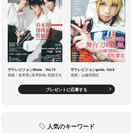
ザテレビジョンShow Vol.10
ザテレビジョンgenic. Vol.8
表紙：岩本照×深澤辰哉×宮舘涼太
表紙：山姥切国広
プレゼントに応募する
人気のキーワード