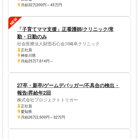
月給32万200円～45万円
NEW
「子育てママ支援」正看護師/クリニック/常
勤・日勤のみ
社会医療法人財団石心会川崎幸クリニック
正社員
神奈川県
月給25万7,614円～
27卒・新卒/ゲームデバッガー/不具合の検出・
報告/昇給年2回
株式会社プロジェクトトリガー
正社員
愛知県
月給26万2,500円～32万円