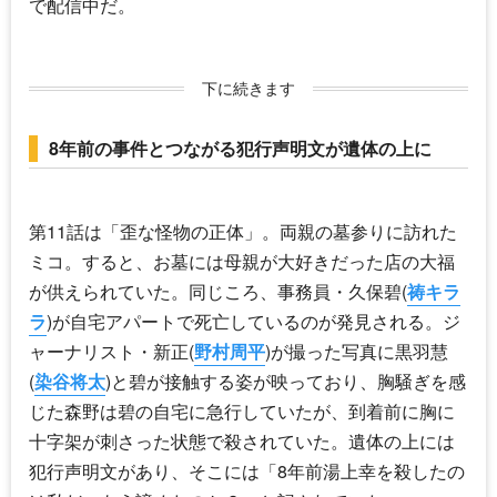
で配信中だ。
下に続きます
8年前の事件とつながる犯行声明文が遺体の上に
第11話は「歪な怪物の正体」。両親の墓参りに訪れた
ミコ。すると、お墓には母親が大好きだった店の大福
が供えられていた。同じころ、事務員・久保碧(
祷キラ
ラ
)が自宅アパートで死亡しているのが発見される。ジ
ャーナリスト・新正(
野村周平
)が撮った写真に黒羽慧
(
染谷将太
)と碧が接触する姿が映っており、胸騒ぎを感
じた森野は碧の自宅に急行していたが、到着前に胸に
十字架が刺さった状態で殺されていた。遺体の上には
犯行声明文があり、そこには「8年前湯上幸を殺したの