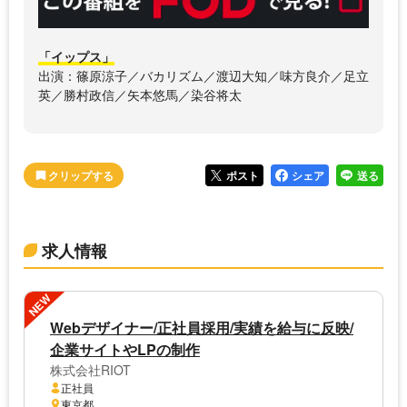
「イップス」
出演：篠原涼子／バカリズム／渡辺大知／味方良介／足立
英／勝村政信／矢本悠馬／染谷将太
ポスト
シェア
送る
求人情報
NEW
Webデザイナー/正社員採用/実績を給与に反映/
企業サイトやLPの制作
株式会社RIOT
正社員
東京都