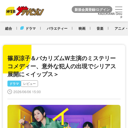
KADOKAWA Grou
KADOKAWA Grou
p
p
総合
ドラマ
バラエティー
映画
音楽
アニメ・
篠原涼子＆バカリズムW主演のミステリー
コメディー、意外な犯人の出現でシリアス
展開に＜イップス＞
ドラマ
レビュー
2026/06/06 15:00