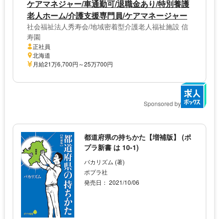
ケアマネジャー/車通勤可/退職金あり/特別養護
老人ホーム/介護支援専門員/ケアマネージャー
社会福祉法人秀寿会/地域密着型介護老人福祉施設 信
寿園
正社員
北海道
月給21万6,700円～25万700円
Sponsored by
都道府県の持ちかた【増補版】 (ポ
プラ新書 は 10-1)
バカリズム (著)
ポプラ社
発売日： 2021/10/06