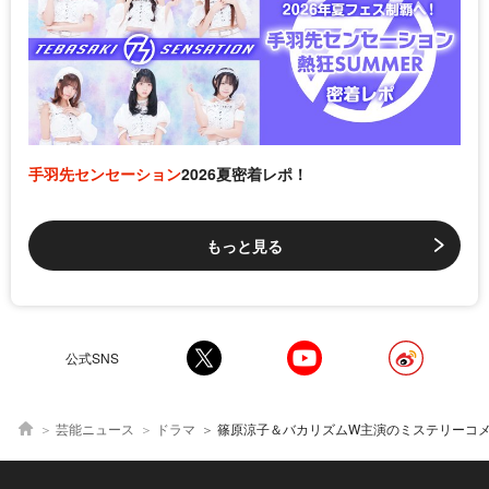
手羽先センセーション
2026夏密着レポ！
もっと見る
公式SNS
芸能ニュース
ドラマ
篠原涼子＆バカリズムW主演のミステリーコメディー、意外な犯人の出現でシリアス展開に＜イッ