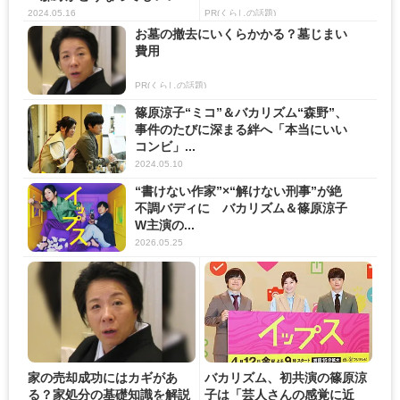
の...
2024.05.16
PR(くらしの話題)
お墓の撤去にいくらかかる？墓じまい
費用
PR(くらしの話題)
篠原涼子“ミコ”＆バカリズム“森野”、
事件のたびに深まる絆へ「本当にいい
コンビ」...
2024.05.10
“書けない作家”×“解けない刑事”が絶
不調バディに バカリズム＆篠原涼子
W主演の...
2026.05.25
家の売却成功にはカギがあ
バカリズム、初共演の篠原涼
る？家処分の基礎知識を解説
子は「芸人さんの感覚に近