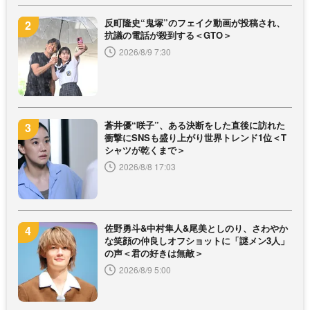
反町隆史“鬼塚”のフェイク動画が投稿され、
抗議の電話が殺到する＜GTO＞
2026/8/9 7:30
蒼井優“咲子”、ある決断をした直後に訪れた
衝撃にSNSも盛り上がり世界トレンド1位＜T
シャツが乾くまで＞
2026/8/8 17:03
佐野勇斗&中村隼人&尾美としのり、さわやか
な笑顔の仲良しオフショットに「謎メン3人」
の声＜君の好きは無敵＞
2026/8/9 5:00