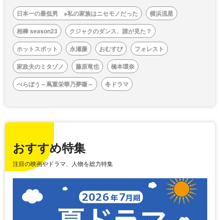
日本一の最低男 ※私の家族はニセモノだった
横浜流星
相棒 season23
クジャクのダンス、誰が見た？
ホットスポット
永瀬廉
おむすび
フォレスト
家政夫のミタゾノ
藤原竜也
橋本環奈
べらぼう～蔦重栄華乃夢噺～
冬ドラマ
おすすめ特集
注目の映画やドラマ、人物を総力特集