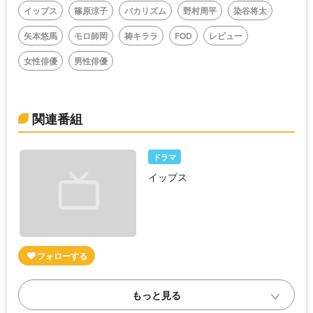
イップス
篠原涼子
バカリズム
野村周平
染谷将太
矢本悠馬
モロ師岡
祷キララ
FOD
レビュー
女性俳優
男性俳優
関連番組
ドラマ
イップス