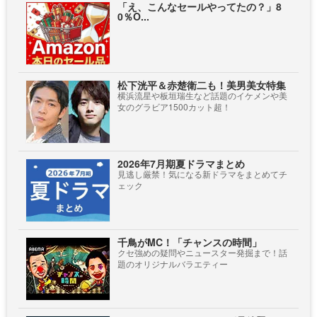
「え、こんなセールやってたの？」8
0％O...
松下洸平＆赤楚衛二も！美男美女特集
横浜流星や板垣瑞生など話題のイケメンや美
女のグラビア1500カット超！
2026年7月期夏ドラマまとめ
見逃し厳禁！気になる新ドラマをまとめてチ
ェック
千鳥がMC！「チャンスの時間」
クセ強めの疑問やニュースター発掘まで！話
題のオリジナルバラエティー