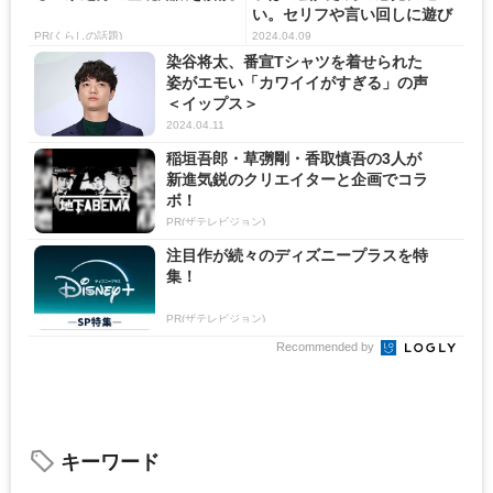
い。セリフや言い回しに遊び
を入...
PR(くらしの話題)
2024.04.09
染谷将太、番宣Tシャツを着せられた
姿がエモい「カワイイがすぎる」の声
＜イップス＞
2024.04.11
稲垣吾郎・草彅剛・香取慎吾の3人が
新進気鋭のクリエイターと企画でコラ
ボ！
PR(ザテレビジョン)
注目作が続々のディズニープラスを特
集！
PR(ザテレビジョン)
Recommended by
キーワード