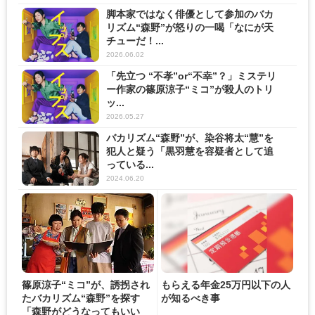
脚本家ではなく俳優として参加のバカ
リズム“森野”が怒りの一喝「なにが天
チューだ！...
2026.06.02
「先立つ “不孝”or“不幸”？」ミステリ
ー作家の篠原涼子“ミコ”が殺人のトリ
ッ...
2026.05.27
バカリズム“森野”が、染谷将太“慧”を
犯人と疑う「黒羽慧を容疑者として追
っている...
2024.06.20
篠原涼子“ミコ”が、誘拐され
もらえる年金25万円以下の人
たバカリズム“森野”を探す
が知るべき事
「森野がどうなってもいい